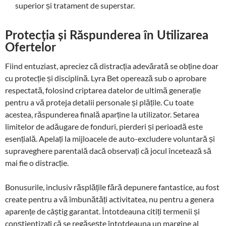
superior și tratament de superstar.
Protecția și Răspunderea în Utilizarea
Ofertelor
Fiind entuziast, apreciez că distracția adevărată se obține doar
cu protecție și disciplină. Lyra Bet operează sub o aprobare
respectată, folosind criptarea datelor de ultimă generație
pentru a vă proteja detalii personale și plățile. Cu toate
acestea, răspunderea finală aparține la utilizator. Setarea
limitelor de adăugare de fonduri, pierderi și perioadă este
esențială. Apelați la mijloacele de auto-excludere voluntară și
supraveghere parentală dacă observați că jocul încetează să
mai fie o distracție.
Bonusurile, inclusiv răsplățile fără depunere fantastice, au fost
create pentru a vă îmbunătăți activitatea, nu pentru a genera
aparențe de câștig garantat. Întotdeauna citiți termenii și
conștientizați că se regăsește întotdeauna un margine al