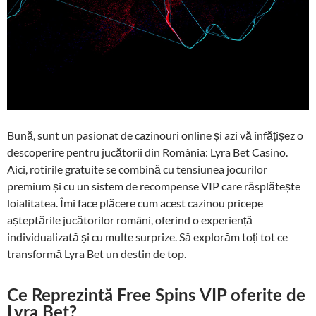
Bună, sunt un pasionat de cazinouri online și azi vă înfățișez o
descoperire pentru jucătorii din România: Lyra Bet Casino.
Aici, rotirile gratuite se combină cu tensiunea jocurilor
premium și cu un sistem de recompense VIP care răsplătește
loialitatea. Îmi face plăcere cum acest cazinou pricepe
așteptările jucătorilor români, oferind o experiență
individualizată și cu multe surprize. Să explorăm toți tot ce
transformă Lyra Bet un destin de top.
Ce Reprezintă Free Spins VIP oferite de
Lyra Bet?