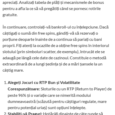
apreciați. Analizați tabela de plăți și mecanismele de bonus
pentru a afla la ce să vă pregătiți când se pornesc rotirile
gratuite.
În continuare, controlați-vă bankroll-ul cu înțelepciune. Dacă
câștigați o sumă din free spins, gândiți-vă să rezervați o
porțiune deoparte înainte de a continua să pariați cu bani
proprii. Fiți atenți la ocaziile de a obține free spins în interiorul
slotului (prin simboluri scatter, de exemplu), întrucât ele se
adaugă pe lângă cele date de cazinoul. Constituie o metodă
extraordinară de a lungi ședința și de a mări șansele la un
câștig mare.
Alegeți Jocuri cu RTP Bun și Volatilitate
Sloturile cu un RTP (Return to Player) de
Corespunzătoare:
peste 96% și o variație care se nimerită modului
dumneavoastră (scăzută pentru câștiguri regulate, mare
pentru potențial uriaș) sunt opțiuni înțelepte.
Hotărâți dinainte de câte runde să
Stabiliți-vă Praguri: