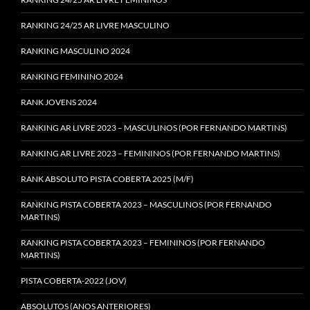
RANKING 24/25 AR LIVRE MASCULINO
RANKING MASCULINO 2024
RANKING FEMININO 2024
RANK JOVENS 2024
RANKING AR LIVRE 2023 – MASCULINOS (POR FERNANDO MARTINS)
RANKING AR LIVRE 2023 – FEMININOS (POR FERNANDO MARTINS)
RANK ABSOLUTO PISTA COBERTA 2025 (M/F)
RANKING PISTA COBERTA 2023 – MASCULINOS (POR FERNANDO
MARTINS)
RANKING PISTA COBERTA 2023 – FEMININOS (POR FERNANDO
MARTINS)
PISTA COBERTA-2022 (JOV)
ABSOLUTOS (ANOS ANTERIORES)