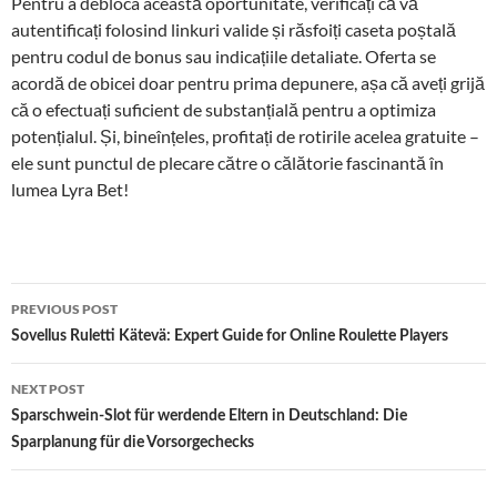
Pentru a debloca această oportunitate, verificați că vă
autentificați folosind linkuri valide și răsfoiți caseta poștală
pentru codul de bonus sau indicațiile detaliate. Oferta se
acordă de obicei doar pentru prima depunere, așa că aveți grijă
că o efectuați suficient de substanțială pentru a optimiza
potențialul. Și, bineînțeles, profitați de rotirile acelea gratuite –
ele sunt punctul de plecare către o călătorie fascinantă în
lumea Lyra Bet!
Post
PREVIOUS POST
navigation
Sovellus Ruletti Kätevä: Expert Guide for Online Roulette Players
NEXT POST
Sparschwein-Slot für werdende Eltern in Deutschland: Die
Sparplanung für die Vorsorgechecks