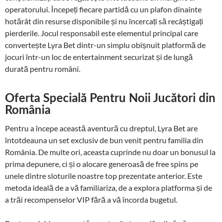
operatorului. Începeți fiecare partidă cu un plafon dinainte
hotărât din resurse disponibile și nu încercați să recâștigați
pierderile. Jocul responsabil este elementul principal care
convertește Lyra Bet dintr-un simplu obișnuit platformă de
jocuri într-un loc de entertainment securizat și de lungă
durată pentru români.
Oferta Specială Pentru Noii Jucători din
România
Pentru a începe această aventură cu dreptul, Lyra Bet are
întotdeauna un set exclusiv de bun venit pentru familia din
România. De multe ori, aceasta cuprinde nu doar un bonusul la
prima depunere, ci și o alocare generoasă de free spins pe
unele dintre sloturile noastre top prezentate anterior. Este
metoda ideală de a vă familiariza, de a explora platforma și de
a trăi recompenselor VIP fără a vă încorda bugetul.