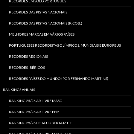
RECORDES EM SOLO PORTUGUÊS
RECORDES DAS PISTAS NACIONAIS
RECORDES DAS PISTAS NACIONAIS (P. COB.)
MELHORES MARCAS EM VÁRIOS PAÍSES
PORTUGUESES RECORDISTAS OLÍMPICOS, MUNDIAIS E EUROPEUS
RECORDES REGIONAIS
RECORDES IBÉRICOS
RECORDES PAÍSES DO MUNDO (POR FERNANDO MARTINS)
RANKINGS ANUAIS
RANKING 25/26 AR LIVRE MASC
RANKING 25/26 AR LIVRE FEM
RANKING 25/26 PISTA COBERTA M E F
RANKING 24/25 AR LIVRE FEMININOS