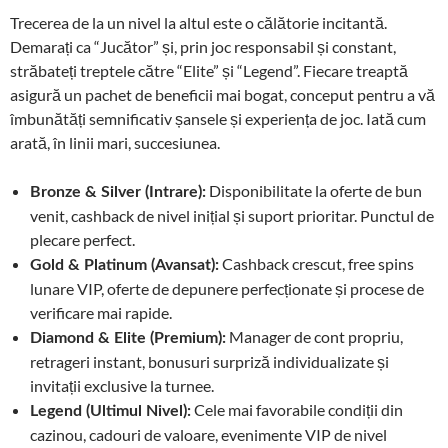
Trecerea de la un nivel la altul este o călătorie incitantă.
Demarați ca “Jucător” și, prin joc responsabil și constant,
străbateți treptele către “Elite” și “Legend”. Fiecare treaptă
asigură un pachet de beneficii mai bogat, conceput pentru a vă
îmbunătăți semnificativ șansele și experiența de joc. Iată cum
arată, în linii mari, succesiunea.
Disponibilitate la oferte de bun
Bronze & Silver (Intrare):
venit, cashback de nivel inițial și suport prioritar. Punctul de
plecare perfect.
Cashback crescut, free spins
Gold & Platinum (Avansat):
lunare VIP, oferte de depunere perfecționate și procese de
verificare mai rapide.
Manager de cont propriu,
Diamond & Elite (Premium):
retrageri instant, bonusuri surpriză individualizate și
invitații exclusive la turnee.
Cele mai favorabile condiții din
Legend (Ultimul Nivel):
cazinou, cadouri de valoare, evenimente VIP de nivel