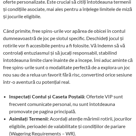
oferte personalizate. Este crucial să citiți întotdeauna termenii
și condițiile asociate, mai ales pentru a înțelege limitele de miză
și jocurile eligibile.
Când primite, free spins-urile vor apărea de obicei în contul
dumneavoastră de joc pe slotul specific. Deschideți jocul și
rotirile vor fi accesibile pentru a fi folosite. Vă îndemn să vă
controlați entuziasmul și să jucați responsabil, stabilind
întotdeauna limite clare înainte de a începe. Îmi aduc aminte că
free spins-urile sunt o modalitate perfectă de a explora un joc
nou sau de a relua un favorit fără risc, convertind orice sesiune
într-o aventură cu potențial real.
Ofertele VIP sunt
Inspectați Contul și Caseta Poștală:
frecvent comunicate personal, nu sunt întotdeauna
promovate pe pagina principală.
Acordați atenție mărimii rotirii, jocurilor
Asimilați Termenii:
eligibile, perioadei de valabilitate și condițiilor de pariare
(Wagering Requirements – WR).