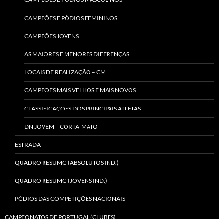
CAMPEÕES E PÓDIOS FEMININOS
CAMPEÕES JOVENS
AS MAIORES E MENORES DIFERENÇAS
LOCAIS DE REALIZAÇÃO – CM
CAMPEÕES MAIS VELHOS E MAIS NOVOS
CLASSIFICAÇÕES DOS PRINCIPAIS ATLETAS
DN JOVEM – CORTA-MATO
ESTRADA
QUADRO RESUMO (ABSOLUTOS IND.)
QUADRO RESUMO (JOVENS IND.)
PÓDIOS DAS COMPETIÇÕES NACIONAIS
CAMPEONATOS DE PORTUGAL (CLUBES)