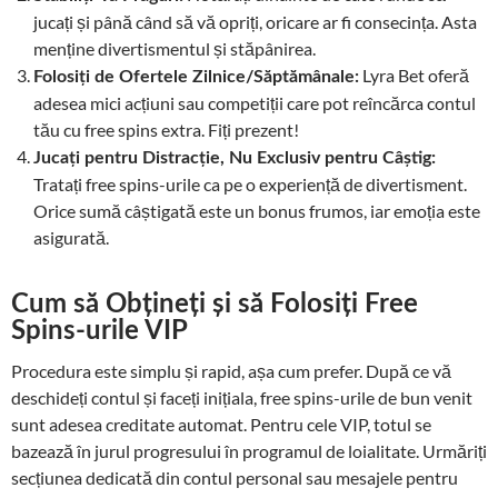
jucați și până când să vă opriți, oricare ar fi consecința. Asta
menține divertismentul și stăpânirea.
Lyra Bet oferă
Folosiți de Ofertele Zilnice/Săptămânale:
adesea mici acțiuni sau competiții care pot reîncărca contul
tău cu free spins extra. Fiți prezent!
Jucați pentru Distracție, Nu Exclusiv pentru Câștig:
Tratați free spins-urile ca pe o experiență de divertisment.
Orice sumă câștigată este un bonus frumos, iar emoția este
asigurată.
Cum să Obțineți și să Folosiți Free
Spins-urile VIP
Procedura este simplu și rapid, așa cum prefer. După ce vă
deschideți contul și faceți inițiala, free spins-urile de bun venit
sunt adesea creditate automat. Pentru cele VIP, totul se
bazează în jurul progresului în programul de loialitate. Urmăriți
secțiunea dedicată din contul personal sau mesajele pentru