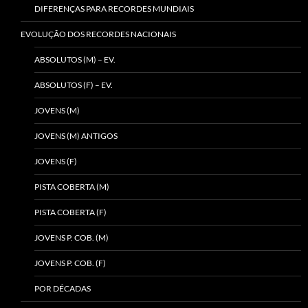
DIFERENÇAS PARA RECORDES MUNDIAIS
EVOLUÇÃO DOS RECORDES NACIONAIS
ABSOLUTOS (M) – EV.
ABSOLUTOS (F) – EV.
JOVENS (M)
JOVENS (M) ANTIGOS
JOVENS (F)
PISTA COBERTA (M)
PISTA COBERTA (F)
JOVENS P. COB. (M)
JOVENS P. COB. (F)
POR DÉCADAS