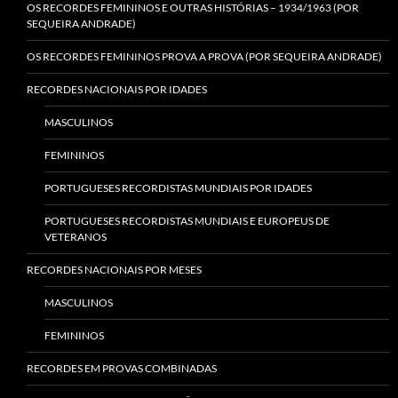
OS RECORDES FEMININOS E OUTRAS HISTÓRIAS – 1934/1963 (POR
SEQUEIRA ANDRADE)
OS RECORDES FEMININOS PROVA A PROVA (POR SEQUEIRA ANDRADE)
RECORDES NACIONAIS POR IDADES
MASCULINOS
FEMININOS
PORTUGUESES RECORDISTAS MUNDIAIS POR IDADES
PORTUGUESES RECORDISTAS MUNDIAIS E EUROPEUS DE
VETERANOS
RECORDES NACIONAIS POR MESES
MASCULINOS
FEMININOS
RECORDES EM PROVAS COMBINADAS