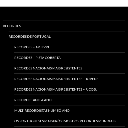
RECORDES
RECORDES DE PORTUGAL
RECORDES – AR LIVRE
RECORDES – PISTA COBERTA
RECORDES NACIONAIS MAIS RESISTENTES
RECORDES NACIONAIS MAIS RESISTENTES – JOVENS
RECORDES NACIONAIS MAIS RESISTENTES – P. COB.
RECORDES ANO A ANO
MULTIRECORDISTAS NUM SÓ ANO
OS PORTUGUESES MAIS PRÓXIMOS DOS RECORDES MUNDIAIS