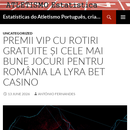
Skip
to
Search
content
Estatísticas do Atletismo Português, criado por Manuel Arons de Carvalho
PRIMAR
MENU
UNCATEGORIZED
PREMII VIP CU ROTIRI
GRATUITE ȘI CELE MAI
BUNE JOCURI PENTRU
ROMÂNIA LA LYRA BET
CASINO
13 JUNE 2026
ANTÓNIO FERNANDES