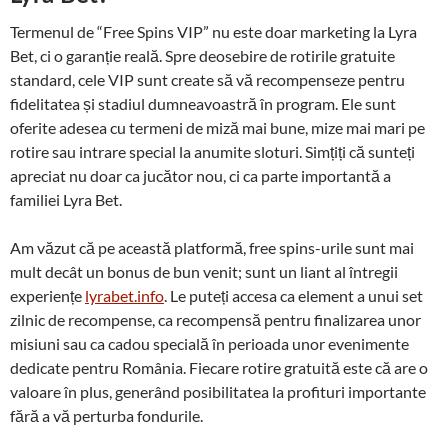
Termenul de “Free Spins VIP” nu este doar marketing la Lyra
Bet, ci o garanție reală. Spre deosebire de rotirile gratuite
standard, cele VIP sunt create să vă recompenseze pentru
fidelitatea și stadiul dumneavoastră în program. Ele sunt
oferite adesea cu termeni de miză mai bune, mize mai mari pe
rotire sau intrare special la anumite sloturi. Simțiți că sunteți
apreciat nu doar ca jucător nou, ci ca parte importantă a
familiei Lyra Bet.
Am văzut că pe această platformă, free spins-urile sunt mai
mult decât un bonus de bun venit; sunt un liant al întregii
experiențe
lyrabet.info
. Le puteți accesa ca element a unui set
zilnic de recompense, ca recompensă pentru finalizarea unor
misiuni sau ca cadou specială în perioada unor evenimente
dedicate pentru România. Fiecare rotire gratuită este că are o
valoare în plus, generând posibilitatea la profituri importante
fără a vă perturba fondurile.