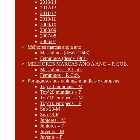
2013/14
2012/13
2011/12
2010/11
2009/10
2008/09
2007/08
2006/07
Melhores marcas ano a ano
Masculinos (desde 1948)
Femininos (desde 1961)
MELHORES MARCAS ANO A ANO – P. COB.
Masculinos – P. Cob.
Femininos – P. Cob.
Portugueses nos rankings mundiais e europeus
Top 20 mundiais – M
Top’20 mundiais – F
Top’10 europeus – M
Top’10 europeus – F
Sub 23-M
Sub 23-F
Juniores – M
Juniores – F
Juvenis – M
Juvenis – F