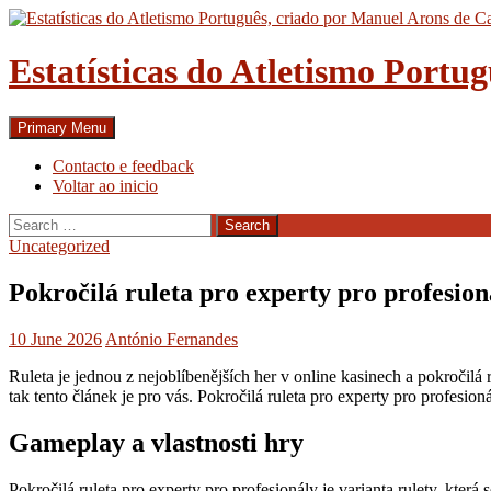
Skip
to
content
Estatísticas do Atletismo Portu
Search
Primary Menu
Contacto e feedback
Voltar ao inicio
Search
for:
Uncategorized
Pokročilá ruleta pro experty pro profesion
10 June 2026
António Fernandes
Ruleta je jednou z nejoblíbenějších her v online kasinech a pokročilá 
tak tento článek je pro vás. Pokročilá ruleta pro experty pro profesio
Gameplay a vlastnosti hry
Pokročilá ruleta pro experty pro profesionály je varianta rulety, která