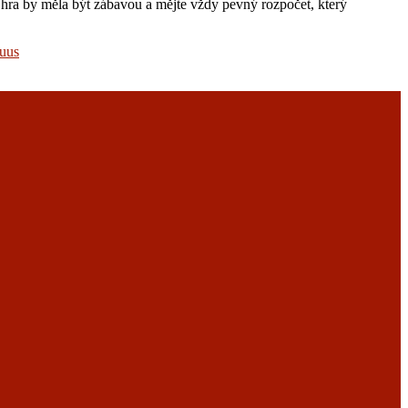
 hra by měla být zábavou a mějte vždy pevný rozpočet, který
suus