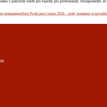
edků v pokročilé ruletě pro experty pro profesionály. Nezapomeňte, že
nen pelaaminen
Next Post
Lumi Casino 2026 – pelit, bonukset ja turvalli
ais