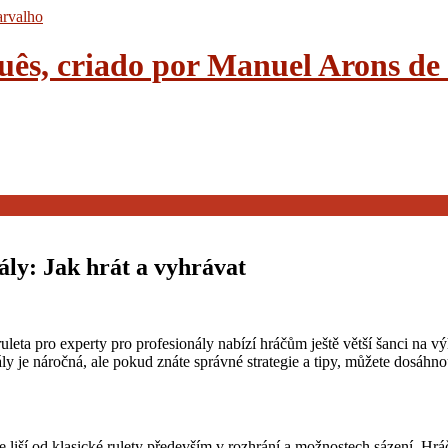
guês, criado por Manuel Arons d
ály: Jak hrát a vyhrávat
ruleta pro experty pro profesionály nabízí hráčům ještě větší šanci na 
nály je náročná, ale pokud znáte správné strategie a tipy, můžete dosáhno
 se liší od klasické rulety především v rozhrání a možnostech sázení. Hr