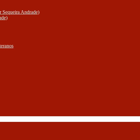
or Sequeira Andrade)
ade)
teranos