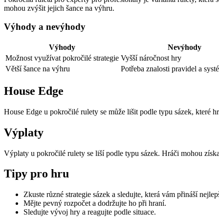
mohou zvýšit jejich šance na výhru.
Výhody a nevýhody
Výhody
Nevýhody
Možnost využívat pokročilé strategie
Vyšší náročnost hry
Větší šance na výhru
Potřeba znalosti pravidel a sys
House Edge
House Edge u pokročilé rulety se může lišit podle typu sázek, které hr
Výplaty
Výplaty u pokročilé rulety se liší podle typu sázek. Hráči mohou získat
Tipy pro hru
Zkuste různé strategie sázek a sledujte, která vám přináší nejlep
Mějte pevný rozpočet a dodržujte ho při hraní.
Sledujte vývoj hry a reagujte podle situace.