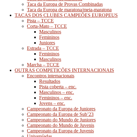
Taça da Europa de Provas Combinadas
Taça da Europa de maratona/meia-maratona
TAÇAS DOS CLUBES CAMPEÕES EUROPEUS
Pista – TCCE
Corta-Mato – TCCE
Masculinos
Femininos
Juniores
Estrada – TCCE
Femininos
Masculinos
Marcha – TCCE
OUTRAS COMPETIÇÕES INTERNACIONAIS
Encontros internacionais
Resultados
Pista coberta – enc.
Masculinos – enc.
Femininos – enc.
Jovens – enc.
Campeonato da Europa de Juniores
Campeonato da Europa de Sub’23
Campeonato do Mundo de Juniores
Campeonato do Mundo de Juvenis
Campeonato da Europa de Juvenis
Universíadas