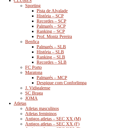
CLUBES
Sporting
Pista de Alvalade
História – SCP
Recordes – SCP
Palmarés – SCP
Ranking – SCP
Prof. Moniz Pereira
Benfica
Palmarés – SLB
História – SLB
Ranking – SLB
Recordes – SLB
FC Porto
Maratona
Palmarés – MCP
Despique com Conforlimpa
J. Vidigalense
SC Braga
JOMA
Atletas
Atletas masculinos
Atletas femininos
Antigos atletas – SEC XX (M)
Antigos atletas – SEC XX (F)