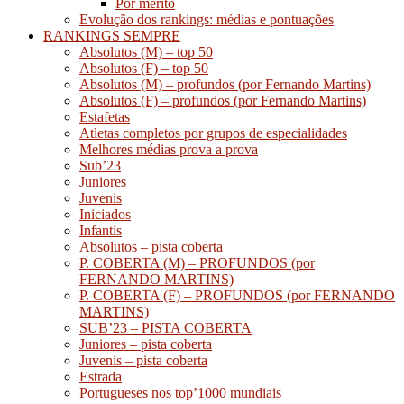
Por mérito
Evolução dos rankings: médias e pontuações
RANKINGS SEMPRE
Absolutos (M) – top 50
Absolutos (F) – top 50
Absolutos (M) – profundos (por Fernando Martins)
Absolutos (F) – profundos (por Fernando Martins)
Estafetas
Atletas completos por grupos de especialidades
Melhores médias prova a prova
Sub’23
Juniores
Juvenis
Iniciados
Infantis
Absolutos – pista coberta
P. COBERTA (M) – PROFUNDOS (por
FERNANDO MARTINS)
P. COBERTA (F) – PROFUNDOS (por FERNANDO
MARTINS)
SUB’23 – PISTA COBERTA
Juniores – pista coberta
Juvenis – pista coberta
Estrada
Portugueses nos top’1000 mundiais