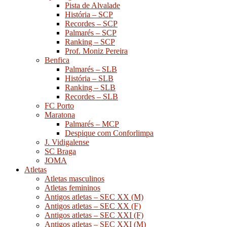
Pista de Alvalade
História – SCP
Recordes – SCP
Palmarés – SCP
Ranking – SCP
Prof. Moniz Pereira
Benfica
Palmarés – SLB
História – SLB
Ranking – SLB
Recordes – SLB
FC Porto
Maratona
Palmarés – MCP
Despique com Conforlimpa
J. Vidigalense
SC Braga
JOMA
Atletas
Atletas masculinos
Atletas femininos
Antigos atletas – SEC XX (M)
Antigos atletas – SEC XX (F)
Antigos atletas – SEC XXI (F)
Antigos atletas – SEC XXI (M)