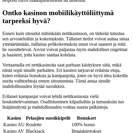
helposti myös matkapuhelimella tai tabletilla.
Ontko kasinon mobiilikäyttöliittymä
tarpeeksi hyvä?
Ennen kuin sitoudut mihinkään nettikasinoon, on tärkeää tutustua
sen arvosteluihin ja kokemuksiin. Tällaiset tiedot voivat auttaa sinua
ymmärtämään, millaisia pelikokemuksia muut ovat saaneet ja mitä
he suosittelevat. Arviot voivat paljastaa myös mahdolliset ongelmat
ja haasteet, joita kasino saattaa kohdata.
Vertaamalla eri nettikasinoita saat parhaan käsityksen siitä, mikä
niistä sopii sinulle parhaiten. Eri kasinot tarjoavat erilaisia etuja,
kuten erilaisia bonuksia ja kampanjoita, joten on hyvä idea kokeilla
useita vaihtoehtoja ennen sitoutumista. Tämä antaa sinulle
mahdollisuuden löytää suosikkisi.
Erilaiset kampanjat voivat tehdä nettikasinosta vielä
houkuttelevamman. Osallistuminen kilpailuihin ja turnauksiin tuo
lisäjännitystä ja mahdollisuuden voittaa suuria palkintoja.
Kasino
Pelaajien suosikkipelit
Bonukset
Kasino AU
Roulette
100% bonus
Kasino AV
Blackjack
Ilmaiskierrokset