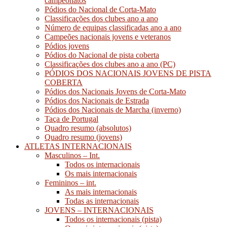
campeonatos
Pódios do Nacional de Corta-Mato
Classificações dos clubes ano a ano
Número de equipas classificadas ano a ano
Campeões nacionais jovens e veteranos
Pódios jovens
Pódios do Nacional de pista coberta
Classificações dos clubes ano a ano (PC)
PÓDIOS DOS NACIONAIS JOVENS DE PISTA
COBERTA
Pódios dos Nacionais Jovens de Corta-Mato
Pódios dos Nacionais de Estrada
Pódios dos Nacionais de Marcha (inverno)
Taça de Portugal
Quadro resumo (absolutos)
Quadro resumo (jovens)
ATLETAS INTERNACIONAIS
Masculinos – Int.
Todos os internacionais
Os mais internacionais
Femininos – int.
As mais internacionais
Todas as internacionais
JOVENS – INTERNACIONAIS
Todos os internacionais (pista)