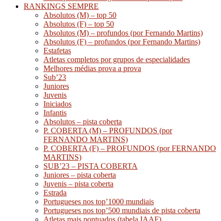
RANKINGS SEMPRE
Absolutos (M) – top 50
Absolutos (F) – top 50
Absolutos (M) – profundos (por Fernando Martins)
Absolutos (F) – profundos (por Fernando Martins)
Estafetas
Atletas completos por grupos de especialidades
Melhores médias prova a prova
Sub’23
Juniores
Juvenis
Iniciados
Infantis
Absolutos – pista coberta
P. COBERTA (M) – PROFUNDOS (por
FERNANDO MARTINS)
P. COBERTA (F) – PROFUNDOS (por FERNANDO
MARTINS)
SUB’23 – PISTA COBERTA
Juniores – pista coberta
Juvenis – pista coberta
Estrada
Portugueses nos top’1000 mundiais
Portugueses nos top’500 mundiais de pista coberta
Atletas mais pontuados (tabela IAAF)