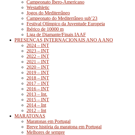
Campeonato Ibero-Americano
Westathletic
Jogos do Mediterrâneo
Campeonato do Mediterrâneo sub’23
Festival Olímpico da Juventude Europeia
Ibérico de 10000 m
Liga de Diamante/Finais IAAF
PRESENÇAS INTERNACIONAIS ANO A ANO
2024 – INT
2023 – INT
2022 – INT
2021 – INT
2020 – INT
2019 – INT
2018 – INT
2017 – INT
2016 – INT
2013 – Int.
2015 – INT
2014 – Int
2012 – Int
MARATONAS
Maratonas em Portugal
Breve história da maratona em Portugal
Melhores de sempre