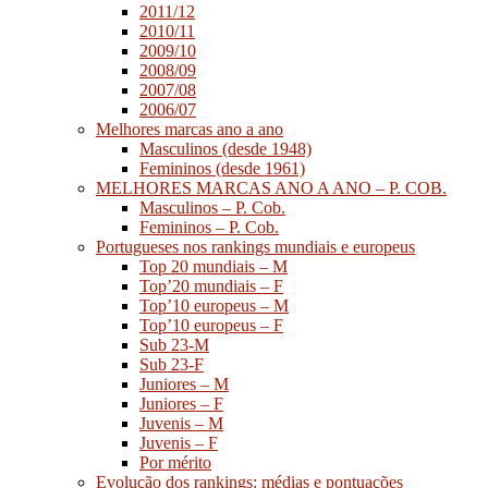
2011/12
2010/11
2009/10
2008/09
2007/08
2006/07
Melhores marcas ano a ano
Masculinos (desde 1948)
Femininos (desde 1961)
MELHORES MARCAS ANO A ANO – P. COB.
Masculinos – P. Cob.
Femininos – P. Cob.
Portugueses nos rankings mundiais e europeus
Top 20 mundiais – M
Top’20 mundiais – F
Top’10 europeus – M
Top’10 europeus – F
Sub 23-M
Sub 23-F
Juniores – M
Juniores – F
Juvenis – M
Juvenis – F
Por mérito
Evolução dos rankings: médias e pontuações