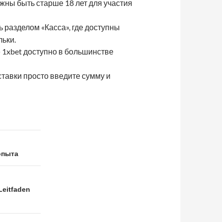
лжны быть старше 18 лет для участия
 разделом «Касса», где доступны
ьки.
 1xbet доступно в большинстве
тавки просто введите сумму и
опыта
Leitfaden