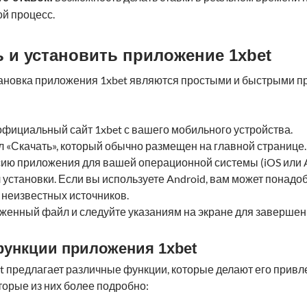
ой процесс.
ь и установить приложение 1xbet
ановка приложения 1xbet являются простыми и быстрыми п
официальный сайт 1xbet с вашего мобильного устройства.
 «Скачать», который обычно размещен на главной странице.
ию приложения для вашей операционной системы (iOS или A
установки. Если вы используете Android, вам может понадо
 неизвестных источников.
уженный файл и следуйте указаниям на экране для завершен
ункции приложения 1xbet
 предлагает различные функции, которые делают его привл
орые из них более подробно: