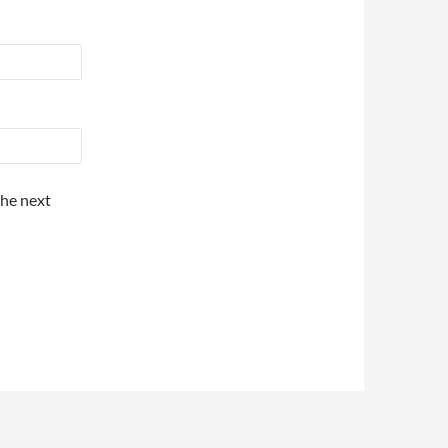
the next