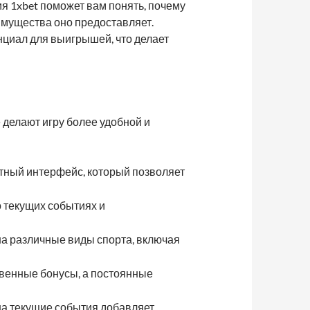
я 1xbet поможет вам понять, почему
имущества оно предоставляет.
нциал для выигрышей, что делает
 делают игру более удобной и
тный интерфейс, который позволяет
 текущих событиях и
а различные виды спорта, включая
твенные бонусы, а постоянные
на текущие события добавляет