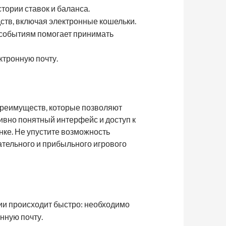
тории ставок и баланса.
ств, включая электронные кошельки.
 событиям помогает принимать
ктронную почту.
преимуществ, которые позволяют
тивно понятный интерфейс и доступ к
ке. Не упустите возможность
ательного и прибыльного игрового
ии происходит быстро: необходимо
нную почту.