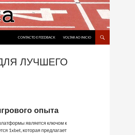
CONTACTO E FEEDBACK
VOLTAR AO INICIO
 ДЛЯ ЛУЧШЕГО
игрового опыта
платформы является ключом к
ся 1xbet, которая предлагает