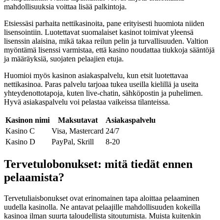
mahdollisuuksia voittaa lisää palkintoja.
Etsiessäsi parhaita nettikasinoita, pane erityisesti huomiota niiden
lisensointiin. Luotettavat suomalaiset kasinot toimivat yleensä
lisenssin alaisina, mikä takaa reilun pelin ja turvallisuuden. Valtion
myöntämä lisenssi varmistaa, että kasino noudattaa tiukkoja sääntöjä
ja määräyksiä, suojaten pelaajien etuja.
Huomioi myös kasinon asiakaspalvelu, kun etsit luotettavaa
nettikasinoa. Paras palvelu tarjoaa tukea useilla kielillä ja useita
yhteydenottotapoja, kuten live-chatin, sähköpostin ja puhelimen.
Hyvä asiakaspalvelu voi pelastaa vaikeissa tilanteissa.
Kasinon nimi
Maksutavat
Asiakaspalvelu
Kasino C
Visa, Mastercard
24/7
Kasino D
PayPal, Skrill
8-20
Tervetulobonukset: mitä tiedät ennen
pelaamista?
Tervetuliaisbonukset ovat erinomainen tapa aloittaa pelaaminen
uudella kasinolla. Ne antavat pelaajille mahdollisuuden kokeilla
kasinoa ilman suurta taloudellista sitoutumista. Muista kuitenkin