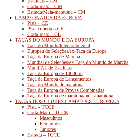
Estafetas – CM
Corta-mato – CM
Estrada/Meia-maratona – CM
CAMPEONATOS DA EUROPA
Pista – CE
Pista coberta – CE
Corta-mato – CE
TAÇAS DO MUNDO E DA EUROPA
Taça do Mundo/Intercontinental
Europeu de Seleções/ex-Taça da Europa
Taça da Europa de Marcha
Mundial de Seleções/ex-Taça do Mundo de Marcha
MundIAL de Estafetas
Taça da Europa de 10000 m
Taça da Europa de Lançamentos
Taça do Mundo de maratona
Taça da Europa de Provas Combinadas
Taça da Europa de maratona/meia-maratona
TAÇAS DOS CLUBES CAMPEÕES EUROPEUS
Pista – TCCE
Corta-Mato – TCCE
Masculinos
Femininos
Juniores
Estrada – TCCE