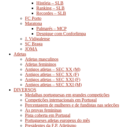
História – SLB
Ranking – SLB
Recordes – SLB
FC Porto
Maratona
Palmarés – MCP
Despique com Conforlimpa
J. Vidigalense
SC Braga
JOMA
Atletas
Atletas masculinos
Atletas femininos
Antigos atletas – SEC XX (M)
Antigos atletas – SEC XX (F)
Antigos atletas – SEC XXI (F)
Antigos atletas – SEC XXI (M)
DIVERSOS
Medalhas portuguesas em grandes competições
Competições internacionais em Portugal
Percentagem de mulheres e de fundistas nas seleções
As provas femininas
Pista coberta em Portugal
Portugueses atletas europeus do mês
Presidentes da F.P. Atletismo