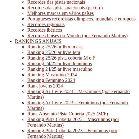
Recordes das pistas nacionais
Recordes das pistas nacionais (p. cob.)
Melhores marcas em vários países
Portugueses recordistas olímpicos, mundiais e europeus
Recordes regionais
Recordes ibéricos
Recordes Países do Mundo (por Fernando Martins)
RANKINGS ANUAIS
Ranking 25/26 ar livre masc
Ranking 25/26 ar livre fem
Ranking 25/26 pista coberta M e F
Ranking 24/25 ar livre femininos
Ranking 24/25 ar livre masculino
Ranking Masculino 2024
Ranking Feminino 2024
Rank jovens 2024
Ranking Ar Livre 2023 – Masculinos (por Fernando
Martins)
Ranking Ar Livre 2023 – Femininos (por Fernando
Martins)
Rank Absoluto Pista Coberta 2025 (M/F)
Ranking Pista Coberta 2023 – Masculinos (por
Fernando Martins)
Ranking Pista Coberta 2023 – Femininos (por
Fernando Martins)