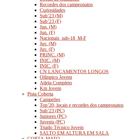
Recordes dos campeonatos
Curiosidades
Sub’23 (M)
Sub’23 (F)
Jun. (M)
Jun. (F)
Nacionais_sub-18_M-F
Juv. (M)
Juv. (F)
PRINC. (M)
INIC. (M)
INIC. (F)
CN LANÇAMENTOS LONGOS
Olímpico Jovem
Atleta Completo
Km Jovem
Pista Coberta
Campeões
Top’20, locais e recordes dos campeonatos
Sub’23 (PC)
Juniores (PC)
Juvenis (PC)
Triatlo Técnico Jovem
SALTO EM ALTURA EM SALA
CORTA-MATO