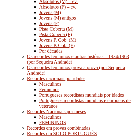
Absolutos (M) – ev.
Absolutos (F) – ev.
Jovens (M)
Jovens (M) antigos
Jovens (F)
Pista Coberta (M)
Pista Coberta (F)
Jovens P. Cob. (M)
Jovens P. Cob. (F)
Por décadas
Os recordes femininos e outras histórias – 1934/1963
(por Sequeira Andrade)
Os recordes femininos prova a prova (por Sequeira
Andrade)
Recordes nacionais por idades
Masculinos
Femininos
Portugueses recordistas mundiais por idades
Portugueses recordistas mundiais e europeus de
veteranos
Recordes Nacionais por meses
Masculinos
FEMININOS
Recordes em provas combinadas
Recordes em SOLO PORTUGUÊS