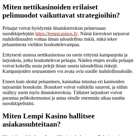
Miten nettikasinoiden erilaiset
pelimuodot vaikuttavat strategioihin?
Pelaajat voivat hyödyntää ilmaiskierroksia pelatessaan
suosikkipelejään
https://lempicasinos.fi/
. Nämä kierrokset tarjoavat
mahdollisuuden voittaa ilman taloudellista riskiä, mikä tekee
pelaamisesta vieläkin houkuttelevampaa.
Erityisesti uusissa nettikasinoissa on usein erityisiä kampanjoita ja
tarjouksia, jotka houkuttelevat pelaajia. Näiden etujen avulla pelaajat
voivat kokeilla uusia pelejä ilman suuria taloudellisia riskejä.
Kampanjoiden seuraaminen voi avata ovia uusille mahdollisuuksille.
Ennen kuin aloitat pelaamisen, kannattaa tutustua eri kasinoiden
tarjoamiin bonuksiin. Bonukset voivat vaihdella suuresti, ja niihin
sisältyy usein myös ilmaiskierroksia. Tällaiset tarjoukset voivat
parantaa pelikokemustasi ja antaa sinulle enemmän aikaa nauttia
suosikkipelistäsi.
Miten Lempi Kasino hallitsee
asiakassuhteitaan?