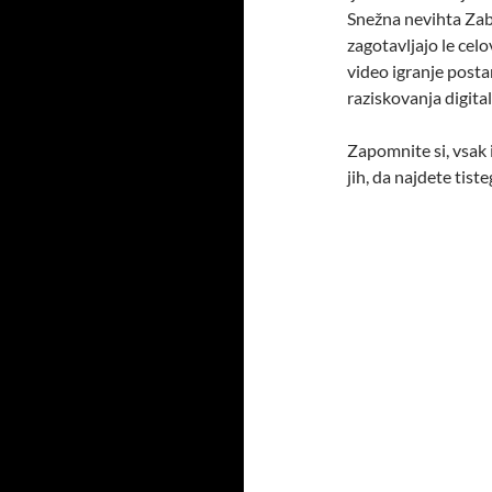
Snežna nevihta Zaba
zagotavljajo le cel
video igranje posta
raziskovanja digita
Zapomnite si, vsak 
jih, da najdete tist