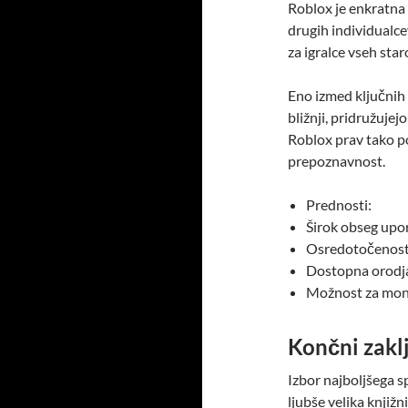
Roblox je enkratna 
drugih individualce
za igralce vseh star
Eno izmed ključnih 
bližnji, pridružujej
Roblox prav tako p
prepoznavnost.
Prednosti:
Širok obseg upor
Osredotočenost 
Dostopna orodja
Možnost za mone
Končni zakl
Izbor najboljšega s
ljubše velika knjižn