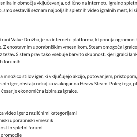
nika in območja vključevanja, odlično na internetu igralno spletn
o, smo sestavili seznam najboljših spletnih video igralnih mest, ki si
strani Valve Družba, je na internetu platforma, ki ponuja ogromno 
ce. Z enostavnim uporabniškim vmesnikom, Steam omogoča igralcem
 težav. Sistem prav tako vsebuje barvito skupnost, kjer igralci lahk
ih forumih.
množico stilov iger, ki vključujejo akcijo, potovanjem, pristopom,
nih iger, obstaja nekaj za vsakogar na Heavy Steam. Poleg tega, 
 česar je ekonomična izbira za igralce.
a video iger z različnimi kategorijami
niški uporabniški vmesnik
st in spletni forumi
n promocije