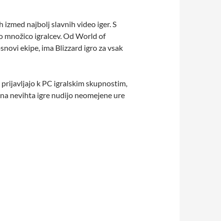
izmed najbolj slavnih video iger. S
jo množico igralcev. Od World of
novi ekipe, ima Blizzard igro za vsak
, prijavljajo k PC igralskim skupnostim,
ežna nevihta igre nudijo neomejene ure