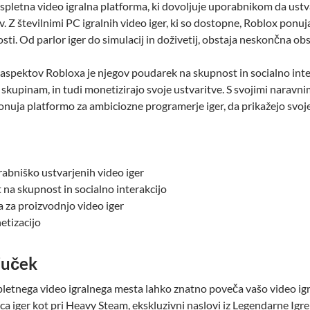
spletna video igralna platforma, ki dovoljuje uporabnikom da ustvar
v. Z številnimi PC igralnih video iger, ki so dostopne, Roblox ponuj
osti. Od parlor iger do simulacij in doživetij, obstaja neskončna ob
aspektov Robloxa je njegov poudarek na skupnost in socialno intera
o skupinam, in tudi monetizirajo svoje ustvaritve. S svojimi naravni
onuja platformo za ambiciozne programerje iger, da prikažejo svoj
abniško ustvarjenih video iger
na skupnost in socialno interakcijo
 za proizvodnjo video iger
tizacijo
juček
pletnega video igralnega mesta lahko znatno poveča vašo video igra
ica iger kot pri Heavy Steam, ekskluzivni naslovi iz Legendarne Igre