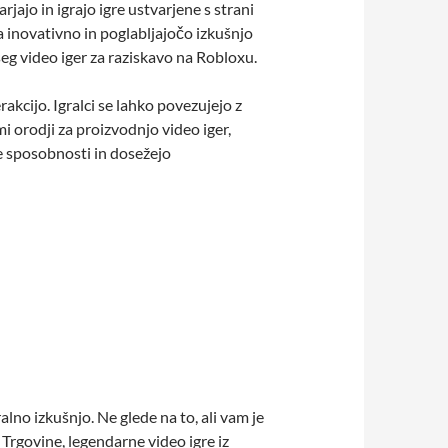
jajo in igrajo igre ustvarjene s strani
a inovativno in poglabljajočo izkušnjo
seg video iger za raziskavo na Robloxu.
kcijo. Igralci se lahko povezujejo z
mi orodji za proizvodnjo video iger,
e sposobnosti in dosežejo
lno izkušnjo. Ne glede na to, ali vam je
 Trgovine, legendarne video igre iz