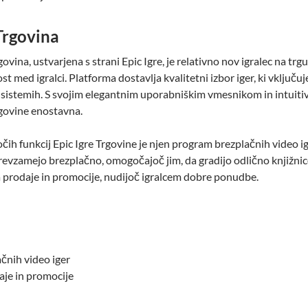
 Trgovina
vina, ustvarjena s strani Epic Igre, je relativno nov igralec na trg
ost med igralci. Platforma dostavlja kvalitetni izbor iger, ki vključuj
sistemih. S svojim elegantnim uporabniškim vmesnikom in intuitivn
govine enostavna.
čih funkcij Epic Igre Trgovine je njen program brezplačnih video ig
o prevzamejo brezplačno, omogočajoč jim, da gradijo odlično knjižni
a prodaje in promocije, nudijoč igralcem dobre ponudbe.
čnih video iger
aje in promocije