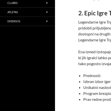
CLUBES
2. Epic Igre
ATLETAS
DIVERSOS
Legendarne Igre Trgo
pridobil priljubljen
dostopni na drugih 
Legendarne Igre Tr
Ena izmed izstopajo
ki jih igralci lahk
tako pogosto izvaj
Prednosti:
Izbran izbor iger
Unikatni naslovi
Program brezpla
Prav redne prod