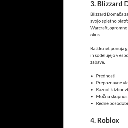
3. Blizzard
Blizzard Domača zab
svojo spletno platf
Warcraft, ogromne v
okus.
Battle.net ponuja gl
in sodelujejo v esp
zabave.
Prednosti:
Prepoznavne vi
Raznolik izbor v
Močna skupnost 
Redne posodobitv
4. Roblox