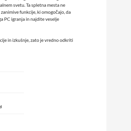
gralnem svetu. Ta spletna mesta ne
n zanimive funkcije, ki omogočajo, da
a PC igranja in najdite veselje
je in izkušnje, zato je vredno odkriti
d