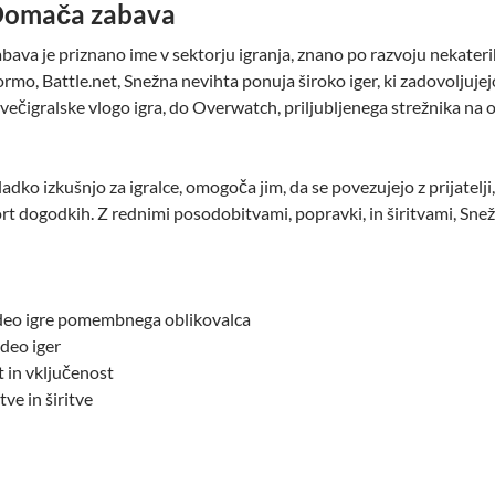
 Domača zabava
ava je priznano ime v sektorju igranja, znano po razvoju nekaterih 
ormo, Battle.net, Snežna nevihta ponuja široko iger, ki zadovoljuje
ečigralske vlogo igra, do Overwatch, priljubljenega strežnika na os
adko izkušnjo za igralce, omogoča jim, da se povezujejo z prijatelji
ort dogodkih. Z rednimi posodobitvami, popravki, in širitvami, Sn
deo igre pomembnega oblikovalca
ideo iger
in vključenost
e in širitve