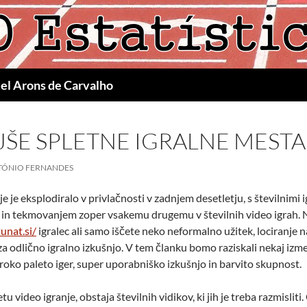
uel Arons de Carvalho
ŠE SPLETNE IGRALNE MESTA
TÓNIO FERNANDES
e je eksplodiralo v privlačnosti v zadnjem desetletju, s številnimi 
n tekmovanjem zoper vsakemu drugemu v številnih video igrah. Ne 
tunat.si/
igralec ali samo iščete neko
neformalno užitek, lociranje na
 odlično igralno izkušnjo. V tem članku bomo raziskali nekaj izmed
iroko paleto iger, super uporabniško izkušnjo in barvito skupnost.
tu video igranje, obstaja številnih vidikov, ki jih je treba razmisli