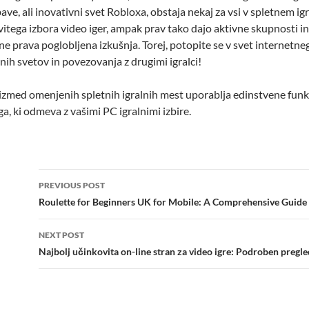
ve, ali inovativni svet Robloxa, obstaja nekaj za vsi v spletnem i
ovitega izbora video iger, ampak prav tako dajo aktivne skupnosti i
ne prava poglobljena izkušnja. Torej, potopite se v svet internetneg
lnih svetov in povezovanja z drugimi igralci!
izmed omenjenih spletnih igralnih mest uporablja edinstvene funkci
ega, ki odmeva z vašimi PC igralnimi izbire.
Post
PREVIOUS POST
navigation
Roulette for Beginners UK for Mobile: A Comprehensive Guide
NEXT POST
Najbolj učinkovita on-line stran za video igre: Podroben pregle