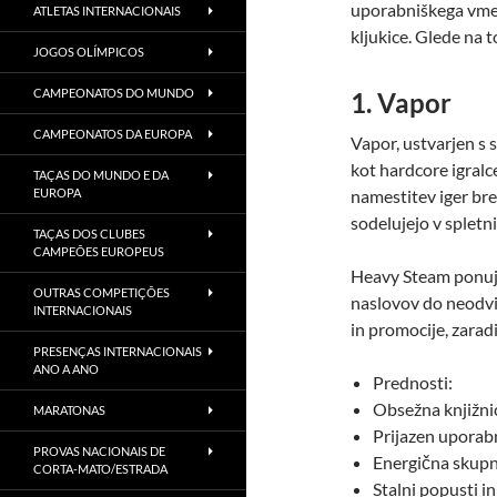
uporabniškega vmes
ATLETAS INTERNACIONAIS
kljukice. Glede na t
JOGOS OLÍMPICOS
CAMPEONATOS DO MUNDO
1. Vapor
CAMPEONATOS DA EUROPA
Vapor, ustvarjen s 
kot hardcore igral
TAÇAS DO MUNDO E DA
EUROPA
namestitev iger brez
sodelujejo v spletn
TAÇAS DOS CLUBES
CAMPEÕES EUROPEUS
Heavy Steam ponuja 
OUTRAS COMPETIÇÕES
naslovov do neodvis
INTERNACIONAIS
in promocije, zaradi
PRESENÇAS INTERNACIONAIS
ANO A ANO
Prednosti:
Obsežna knjižnic
MARATONAS
Prijazen uporab
PROVAS NACIONAIS DE
Energična skupno
CORTA-MATO/ESTRADA
Stalni popusti i