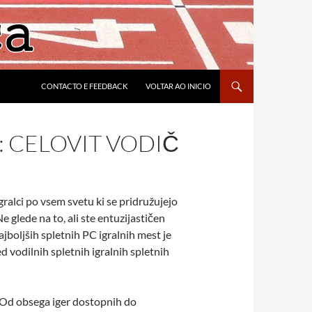
CONTACTO E FEEDBACK
VOLTAR AO INICIO
: CELOVIT VODIČ
igralci po vsem svetu ki se pridružujejo
glede na to, ali ste entuzijastičen
jboljših spletnih PC igralnih mest je
 vodilnih spletnih igralnih spletnih
ti. Od obsega iger dostopnih do