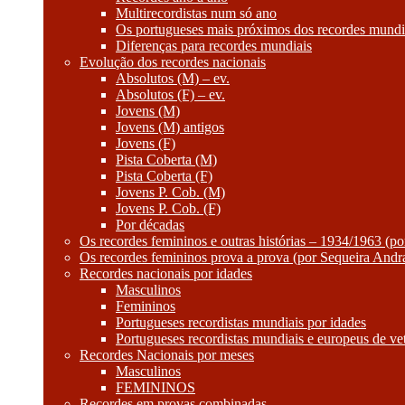
Multirecordistas num só ano
Os portugueses mais próximos dos recordes mundi
Diferenças para recordes mundiais
Evolução dos recordes nacionais
Absolutos (M) – ev.
Absolutos (F) – ev.
Jovens (M)
Jovens (M) antigos
Jovens (F)
Pista Coberta (M)
Pista Coberta (F)
Jovens P. Cob. (M)
Jovens P. Cob. (F)
Por décadas
Os recordes femininos e outras histórias – 1934/1963 (p
Os recordes femininos prova a prova (por Sequeira Andr
Recordes nacionais por idades
Masculinos
Femininos
Portugueses recordistas mundiais por idades
Portugueses recordistas mundiais e europeus de ve
Recordes Nacionais por meses
Masculinos
FEMININOS
Recordes em provas combinadas