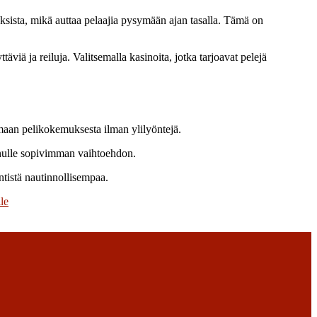
jouksista, mikä auttaa pelaajia pysymään ajan tasalla. Tämä on
täviä ja reiluja. Valitsemalla kasinoita, jotka tarjoavat pelejä
timaan pelikokemuksesta ilman ylilyöntejä.
sinulle sopivimman vaihtoehdon.
ntistä nautinnollisempaa.
le