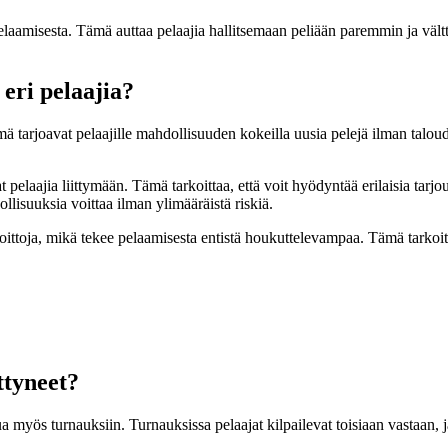
 pelaamisesta. Tämä auttaa pelaajia hallitsemaan peliään paremmin ja väl
 eri pelaajia?
 tarjoavat pelaajille mahdollisuuden kokeilla uusia pelejä ilman taloudel
t pelaajia liittymään. Tämä tarkoittaa, että voit hyödyntää erilaisia tarj
lisuuksia voittaa ilman ylimääräistä riskiä.
oittoja, mikä tekee pelaamisesta entistä houkuttelevampaa. Tämä tarkoitta
ttyneet?
tua myös turnauksiin. Turnauksissa pelaajat kilpailevat toisiaan vastaan,