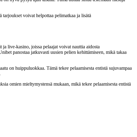
tarjoukset voivat helpottaa pelimatkaa ja lisätä
ja live-kasino, joissa pelaajat voivat nauttia aidosta
Unibet panostaa jatkuvasti uusien pelien kehittämiseen, mikä takaa
nen laatu on huippuluokkaa. Tämä tekee pelaamisesta entistä sujuvampaa
.
etuksia omien mieltymystensä mukaan, mikä tekee pelaamisesta entistä