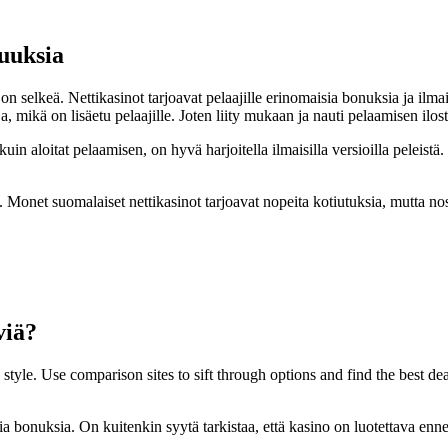
uuksia
 selkeä. Nettikasinot tarjoavat pelaajille erinomaisia bonuksia ja ilma
, mikä on lisäetu pelaajille. Joten liity mukaan ja nauti pelaamisen ilost
in aloitat pelaamisen, on hyvä harjoitella ilmaisilla versioilla peleis
lut. Monet suomalaiset nettikasinot tarjoavat nopeita kotiutuksia, mutta 
viä?
g style. Use comparison sites to sift through options and find the best 
ia bonuksia. On kuitenkin syytä tarkistaa, että kasino on luotettava ennen