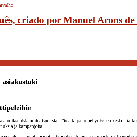
guês, criado por Manuel Arons d
a asiakastuki
ttipeleihin
ja ainutlaatuisia ominaisuuksia. Tämä kilpailu peliyritysten kesken tarkoi
bonuksia ja kampanjoita.
a arvosteluja. Uudet kasinot ja tarjoukset tulevat jatkuvasti markkinoill