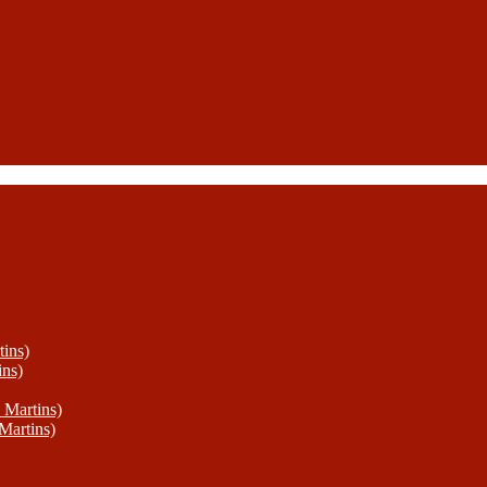
ins)
ins)
 Martins)
Martins)