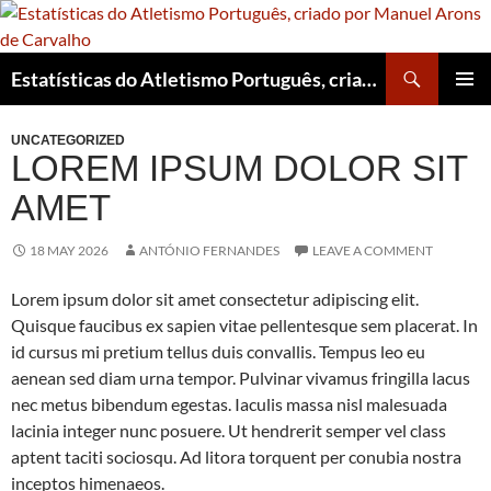
Skip
to
content
Search
Estatísticas do Atletismo Português, criado por Manuel Arons de Carvalho
PRIMAR
MENU
UNCATEGORIZED
LOREM IPSUM DOLOR SIT
AMET
18 MAY 2026
ANTÓNIO FERNANDES
LEAVE A COMMENT
Lorem ipsum dolor sit amet consectetur adipiscing elit.
Quisque faucibus ex sapien vitae pellentesque sem placerat. In
id cursus mi pretium tellus duis convallis. Tempus leo eu
aenean sed diam urna tempor. Pulvinar vivamus fringilla lacus
nec metus bibendum egestas. Iaculis massa nisl malesuada
lacinia integer nunc posuere. Ut hendrerit semper vel class
aptent taciti sociosqu. Ad litora torquent per conubia nostra
inceptos himenaeos.