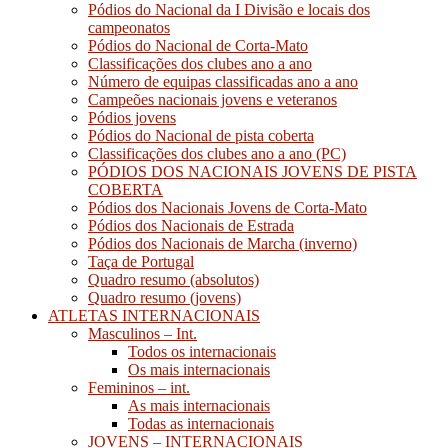
Pódios do Nacional da I Divisão e locais dos
campeonatos
Pódios do Nacional de Corta-Mato
Classificações dos clubes ano a ano
Número de equipas classificadas ano a ano
Campeões nacionais jovens e veteranos
Pódios jovens
Pódios do Nacional de pista coberta
Classificações dos clubes ano a ano (PC)
PÓDIOS DOS NACIONAIS JOVENS DE PISTA
COBERTA
Pódios dos Nacionais Jovens de Corta-Mato
Pódios dos Nacionais de Estrada
Pódios dos Nacionais de Marcha (inverno)
Taça de Portugal
Quadro resumo (absolutos)
Quadro resumo (jovens)
ATLETAS INTERNACIONAIS
Masculinos – Int.
Todos os internacionais
Os mais internacionais
Femininos – int.
As mais internacionais
Todas as internacionais
JOVENS – INTERNACIONAIS