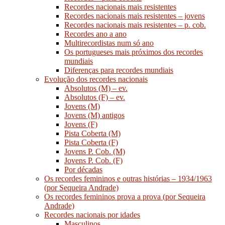
Recordes nacionais mais resistentes
Recordes nacionais mais resistentes – jovens
Recordes nacionais mais resistentes – p. cob.
Recordes ano a ano
Multirecordistas num só ano
Os portugueses mais próximos dos recordes
mundiais
Diferenças para recordes mundiais
Evolução dos recordes nacionais
Absolutos (M) – ev.
Absolutos (F) – ev.
Jovens (M)
Jovens (M) antigos
Jovens (F)
Pista Coberta (M)
Pista Coberta (F)
Jovens P. Cob. (M)
Jovens P. Cob. (F)
Por décadas
Os recordes femininos e outras histórias – 1934/1963
(por Sequeira Andrade)
Os recordes femininos prova a prova (por Sequeira
Andrade)
Recordes nacionais por idades
Masculinos