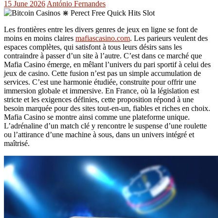
15 June 2026
António Fernandes
Les frontières entre les divers genres de jeux en ligne se font de
moins en moins claires
mafiascasino.com
. Les parieurs veulent des
espaces complètes, qui satisfont à tous leurs désirs sans les
contraindre à passer d’un site à l’autre. C’est dans ce marché que
Mafia Casino émerge, en mêlant l’univers du pari sportif à celui des
jeux de casino. Cette fusion n’est pas un simple accumulation de
services. C’est une harmonie étudiée, construite pour offrir une
immersion globale et immersive. En France, où la législation est
stricte et les exigences définies, cette proposition répond à une
besoin marquée pour des sites tout-en-un, fiables et riches en choix.
Mafia Casino se montre ainsi comme une plateforme unique.
L’adrénaline d’un match clé y rencontre le suspense d’une roulette
ou l’attirance d’une machine à sous, dans un univers intégré et
maîtrisé.