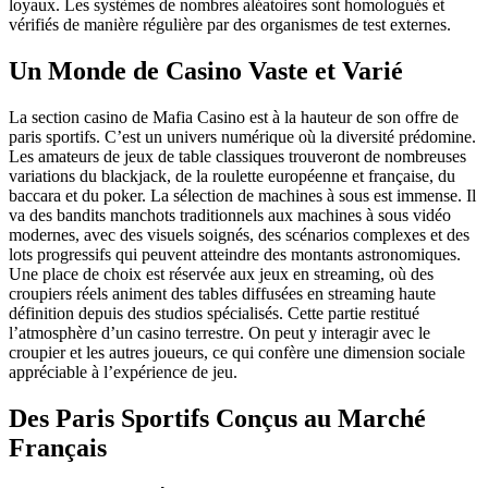
loyaux. Les systèmes de nombres aléatoires sont homologués et
vérifiés de manière régulière par des organismes de test externes.
Un Monde de Casino Vaste et Varié
La section casino de Mafia Casino est à la hauteur de son offre de
paris sportifs. C’est un univers numérique où la diversité prédomine.
Les amateurs de jeux de table classiques trouveront de nombreuses
variations du blackjack, de la roulette européenne et française, du
baccara et du poker. La sélection de machines à sous est immense. Il
va des bandits manchots traditionnels aux machines à sous vidéo
modernes, avec des visuels soignés, des scénarios complexes et des
lots progressifs qui peuvent atteindre des montants astronomiques.
Une place de choix est réservée aux jeux en streaming, où des
croupiers réels animent des tables diffusées en streaming haute
définition depuis des studios spécialisés. Cette partie restitué
l’atmosphère d’un casino terrestre. On peut y interagir avec le
croupier et les autres joueurs, ce qui confère une dimension sociale
appréciable à l’expérience de jeu.
Des Paris Sportifs Conçus au Marché
Français