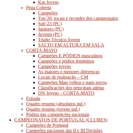
Km Jovem
Pista Coberta
Campeões
Top’20, locais e recordes dos campeonatos
Sub’23 (PC)
Juniores (PC)
Juvenis (PC)
Triatlo Técnico Jovem
SALTO EM ALTURA EM SALA
CORTA-MATO
Campeões E PÓDIOS masculinos
Campeões e pódios femininos
Campeões jovens
As maiores e menores diferenças
Locais de realização – CM
Campeões Mais velhos e mais novos
Classificações dos principais atletas
DN Jovem – CORTA-MATO
Estrada
Quadro resumo (absolutos ind.)
Quadro resumo (jovens ind.)
Pódios das competições nacionais
CAMPEONATOS DE PORTUGAL (CLUBES)
Campeões de Portugal
Campeões nacionais das II e III Divisões