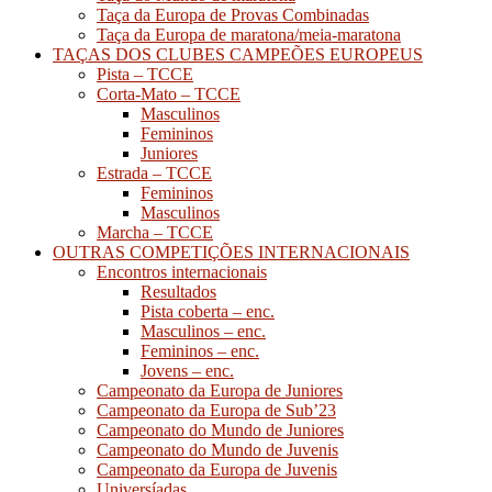
Taça da Europa de Provas Combinadas
Taça da Europa de maratona/meia-maratona
TAÇAS DOS CLUBES CAMPEÕES EUROPEUS
Pista – TCCE
Corta-Mato – TCCE
Masculinos
Femininos
Juniores
Estrada – TCCE
Femininos
Masculinos
Marcha – TCCE
OUTRAS COMPETIÇÕES INTERNACIONAIS
Encontros internacionais
Resultados
Pista coberta – enc.
Masculinos – enc.
Femininos – enc.
Jovens – enc.
Campeonato da Europa de Juniores
Campeonato da Europa de Sub’23
Campeonato do Mundo de Juniores
Campeonato do Mundo de Juvenis
Campeonato da Europa de Juvenis
Universíadas