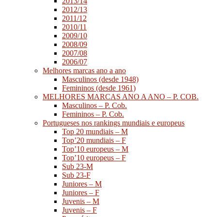
2013/14
2012/13
2011/12
2010/11
2009/10
2008/09
2007/08
2006/07
Melhores marcas ano a ano
Masculinos (desde 1948)
Femininos (desde 1961)
MELHORES MARCAS ANO A ANO – P. COB.
Masculinos – P. Cob.
Femininos – P. Cob.
Portugueses nos rankings mundiais e europeus
Top 20 mundiais – M
Top’20 mundiais – F
Top’10 europeus – M
Top’10 europeus – F
Sub 23-M
Sub 23-F
Juniores – M
Juniores – F
Juvenis – M
Juvenis – F