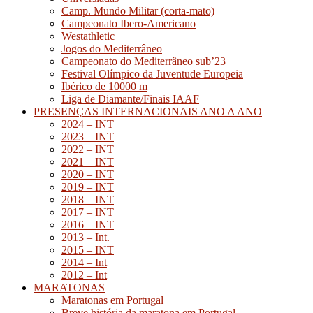
Camp. Mundo Militar (corta-mato)
Campeonato Ibero-Americano
Westathletic
Jogos do Mediterrâneo
Campeonato do Mediterrâneo sub’23
Festival Olímpico da Juventude Europeia
Ibérico de 10000 m
Liga de Diamante/Finais IAAF
PRESENÇAS INTERNACIONAIS ANO A ANO
2024 – INT
2023 – INT
2022 – INT
2021 – INT
2020 – INT
2019 – INT
2018 – INT
2017 – INT
2016 – INT
2013 – Int.
2015 – INT
2014 – Int
2012 – Int
MARATONAS
Maratonas em Portugal
Breve história da maratona em Portugal