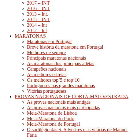
2017 – INT
2016 – INT
2013 – Int.
2015 – INT
2014 – Int
2012 – Int
MARATONAS
Maratonas em Portugal
Breve história da maratona em Portugal
Melhores de sempre
Principais maratonas nacionais
As maratonas dos principais atletas
Campeões nacionais
As melhores estreias
Os melhores top’5 e top’10
Portugueses nas grandes maratonas
Vitórias portuguesas
PROVAS NACIONAIS DE CORTA-MATO/ESTRADA
As provas nacionais mais antigas
As provas nacionais mais participadas
Meia-Maratona de Lisboa
Meia-Maratona do Porto
Meia-Maratona de Portugal
O sortilégio das S. Silvestres e as vitórias de Manuel
Faria