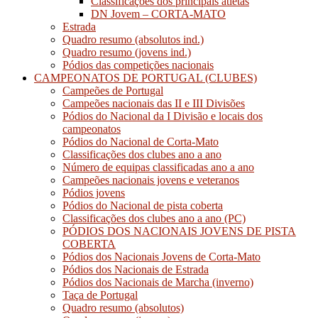
Classificações dos principais atletas
DN Jovem – CORTA-MATO
Estrada
Quadro resumo (absolutos ind.)
Quadro resumo (jovens ind.)
Pódios das competições nacionais
CAMPEONATOS DE PORTUGAL (CLUBES)
Campeões de Portugal
Campeões nacionais das II e III Divisões
Pódios do Nacional da I Divisão e locais dos
campeonatos
Pódios do Nacional de Corta-Mato
Classificações dos clubes ano a ano
Número de equipas classificadas ano a ano
Campeões nacionais jovens e veteranos
Pódios jovens
Pódios do Nacional de pista coberta
Classificações dos clubes ano a ano (PC)
PÓDIOS DOS NACIONAIS JOVENS DE PISTA
COBERTA
Pódios dos Nacionais Jovens de Corta-Mato
Pódios dos Nacionais de Estrada
Pódios dos Nacionais de Marcha (inverno)
Taça de Portugal
Quadro resumo (absolutos)