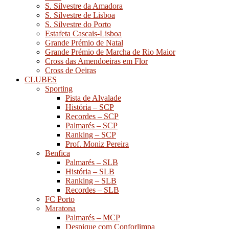
S. Silvestre da Amadora
S. Silvestre de Lisboa
S. Silvestre do Porto
Estafeta Cascais-Lisboa
Grande Prémio de Natal
Grande Prémio de Marcha de Rio Maior
Cross das Amendoeiras em Flor
Cross de Oeiras
CLUBES
Sporting
Pista de Alvalade
História – SCP
Recordes – SCP
Palmarés – SCP
Ranking – SCP
Prof. Moniz Pereira
Benfica
Palmarés – SLB
História – SLB
Ranking – SLB
Recordes – SLB
FC Porto
Maratona
Palmarés – MCP
Despique com Conforlimpa