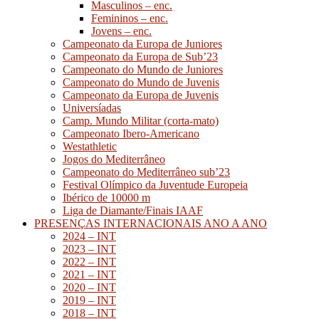
Masculinos – enc.
Femininos – enc.
Jovens – enc.
Campeonato da Europa de Juniores
Campeonato da Europa de Sub’23
Campeonato do Mundo de Juniores
Campeonato do Mundo de Juvenis
Campeonato da Europa de Juvenis
Universíadas
Camp. Mundo Militar (corta-mato)
Campeonato Ibero-Americano
Westathletic
Jogos do Mediterrâneo
Campeonato do Mediterrâneo sub’23
Festival Olímpico da Juventude Europeia
Ibérico de 10000 m
Liga de Diamante/Finais IAAF
PRESENÇAS INTERNACIONAIS ANO A ANO
2024 – INT
2023 – INT
2022 – INT
2021 – INT
2020 – INT
2019 – INT
2018 – INT