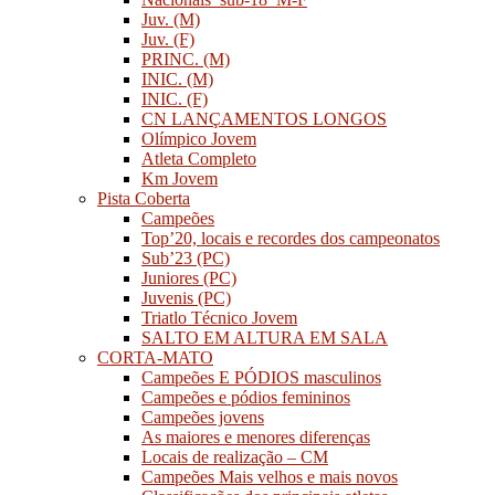
Juv. (M)
Juv. (F)
PRINC. (M)
INIC. (M)
INIC. (F)
CN LANÇAMENTOS LONGOS
Olímpico Jovem
Atleta Completo
Km Jovem
Pista Coberta
Campeões
Top’20, locais e recordes dos campeonatos
Sub’23 (PC)
Juniores (PC)
Juvenis (PC)
Triatlo Técnico Jovem
SALTO EM ALTURA EM SALA
CORTA-MATO
Campeões E PÓDIOS masculinos
Campeões e pódios femininos
Campeões jovens
As maiores e menores diferenças
Locais de realização – CM
Campeões Mais velhos e mais novos