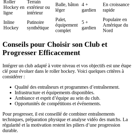
Roller
Terrain
Balle, bâton
4 +
En croissance
Hockey en
extérieur ou
léger
gardien
rapide
ligne
intérieur
Palet,
Populaire en
Inline
Patinoire
5 +
équipement
Amérique du
Hockey
synthétique
gardien
complet
Nord
Conseils pour Choisir son Club et
Progresser Efficacement
Intégrer un club adapté à votre niveau et vos objectifs est une étape
clé pour évoluer dans le roller hockey. Voici quelques critères à
considérer :
Qualité des entraîneurs et programmes d’entraînement.
Infrastructure et équipements disponibles.
Ambiance et esprit d’équipe au sein du club.
Opportunités de compétitions et événements.
Pour progresser, il est conseillé de combiner entraînements
techniques, préparation physique et analyse vidéo des matchs. La
régularité et la motivation restent les piliers d’une progression
durable.