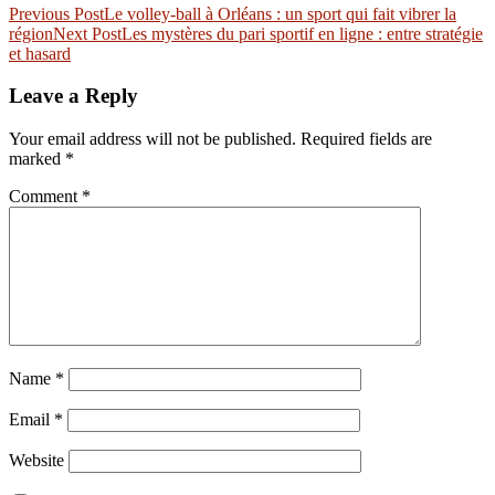
Post
Previous Post
Le volley-ball à Orléans : un sport qui fait vibrer la
région
Next Post
Les mystères du pari sportif en ligne : entre stratégie
navigation
et hasard
Leave a Reply
Your email address will not be published.
Required fields are
marked
*
Comment
*
Name
*
Email
*
Website