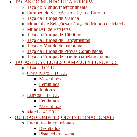
TAÇAS DO MUNDO E DA EUROPA
Taça do Mundo/Intercontinental
Europeu de Seleções/ex-Taça da Europa
Taça da Europa de Marcha
Mundial de Seleções/ex-Taça do Mundo de Marcha
MundIAL de Estafetas
Taça da Europa de 10000 m
Taça da Europa de Lançamentos
Taça do Mundo de maratona
Taça da Europa de Provas Combinadas
Taça da Europa de maratona/meia-maratona
TAÇAS DOS CLUBES CAMPEÕES EUROPEUS
Pista – TCCE
Corta-Mato – TCCE
Masculinos
Femininos
Juniores
Estrada – TCCE
Femininos
Masculinos
Marcha – TCCE
OUTRAS COMPETIÇÕES INTERNACIONAIS
Encontros internacionais
Resultados
Pista coberta – enc.