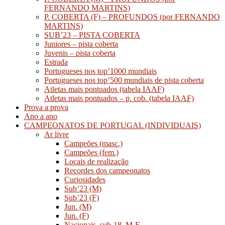
FERNANDO MARTINS)
P. COBERTA (F) – PROFUNDOS (por FERNANDO
MARTINS)
SUB’23 – PISTA COBERTA
Juniores – pista coberta
Juvenis – pista coberta
Estrada
Portugueses nos top’1000 mundiais
Portugueses nos top’500 mundiais de pista coberta
Atletas mais pontuados (tabela IAAF)
Atletas mais pontuados – p. cob. (tabela IAAF)
Prova a prova
Ano a ano
CAMPEONATOS DE PORTUGAL (INDIVIDUAIS)
Ar livre
Campeões (masc.)
Campeões (fem.)
Locais de realização
Recordes dos campeonatos
Curiosidades
Sub’23 (M)
Sub’23 (F)
Jun. (M)
Jun. (F)
Nacionais_sub-18_M-F