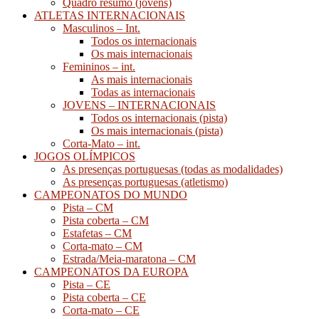
Quadro resumo (jovens)
ATLETAS INTERNACIONAIS
Masculinos – Int.
Todos os internacionais
Os mais internacionais
Femininos – int.
As mais internacionais
Todas as internacionais
JOVENS – INTERNACIONAIS
Todos os internacionais (pista)
Os mais internacionais (pista)
Corta-Mato – int.
JOGOS OLÍMPICOS
As presenças portuguesas (todas as modalidades)
As presenças portuguesas (atletismo)
CAMPEONATOS DO MUNDO
Pista – CM
Pista coberta – CM
Estafetas – CM
Corta-mato – CM
Estrada/Meia-maratona – CM
CAMPEONATOS DA EUROPA
Pista – CE
Pista coberta – CE
Corta-mato – CE