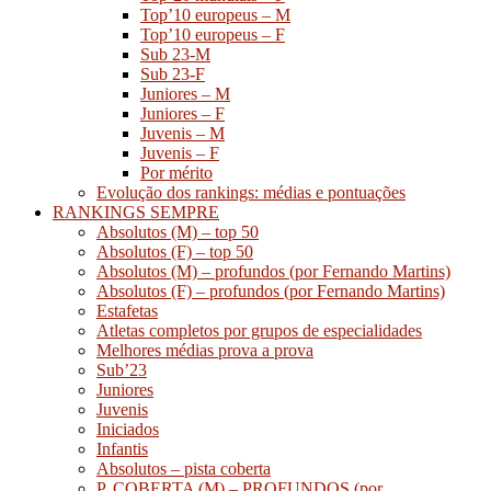
Top’10 europeus – M
Top’10 europeus – F
Sub 23-M
Sub 23-F
Juniores – M
Juniores – F
Juvenis – M
Juvenis – F
Por mérito
Evolução dos rankings: médias e pontuações
RANKINGS SEMPRE
Absolutos (M) – top 50
Absolutos (F) – top 50
Absolutos (M) – profundos (por Fernando Martins)
Absolutos (F) – profundos (por Fernando Martins)
Estafetas
Atletas completos por grupos de especialidades
Melhores médias prova a prova
Sub’23
Juniores
Juvenis
Iniciados
Infantis
Absolutos – pista coberta
P. COBERTA (M) – PROFUNDOS (por