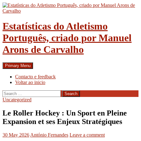
Skip
to
content
Estatísticas do Atletismo
Português, criado por Manuel
Arons de Carvalho
Search
Primary Menu
Contacto e feedback
Voltar ao inicio
Search
for:
Uncategorized
Le Roller Hockey : Un Sport en Pleine
Expansion et ses Enjeux Stratégiques
30 May 2026
António Fernandes
Leave a comment