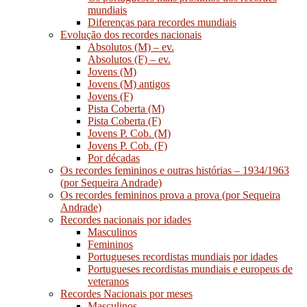
mundiais
Diferenças para recordes mundiais
Evolução dos recordes nacionais
Absolutos (M) – ev.
Absolutos (F) – ev.
Jovens (M)
Jovens (M) antigos
Jovens (F)
Pista Coberta (M)
Pista Coberta (F)
Jovens P. Cob. (M)
Jovens P. Cob. (F)
Por décadas
Os recordes femininos e outras histórias – 1934/1963
(por Sequeira Andrade)
Os recordes femininos prova a prova (por Sequeira
Andrade)
Recordes nacionais por idades
Masculinos
Femininos
Portugueses recordistas mundiais por idades
Portugueses recordistas mundiais e europeus de
veteranos
Recordes Nacionais por meses
Masculinos