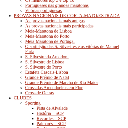
Os melhores top’5 e top’10
Portugueses nas grandes maratonas
Vitórias portuguesas
PROVAS NACIONAIS DE CORTA-MATO/ESTRADA
As provas nacionais mais antigas
As provas nacionais mais participadas
Meia-Maratona de Lisboa
Meia-Maratona do Porto
Meia-Maratona de Portugal
O sortilégio das S. Silvestres e as vitórias de Manuel
Faria
S. Silvestre da Amadora
S. Silvestre de Lisboa
S. Silvestre do Porto
Estafeta Cascais-Lisboa
Grande Prémio de Natal
Grande Prémio de Marcha de Rio Maior
Cross das Amendoeiras em Flor
Cross de Oeiras
CLUBES
Sporting
Pista de Alvalade
História – SCP
Recordes – SCP
Palmarés – SCP