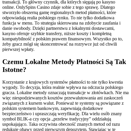
transakcji. To główny czynnik, dla których sięgają po kasyno
online. OnlySpins Casino zdaje sobie z tego sprawę. Dlatego
stworzyło obszerną gamę regionalnych metod płatności, które
odpowiadają realia polskiego rynku. To nie tylko dodatkowa
funkcja w menu. To strategia skierowana na zdobycie zaufania i
danie swobody. Dzięki partnerstwu z lokalnymi dostawcami,
kasyno oferuje szybkie transfery, niższe koszty i kompletną
kompatybilność z polskim prawem finansowym. Wszystko po to,
żeby gracz mógł się skoncentrować na rozrywce już od chwili
pierwszej wpłaty.
Czemu Lokalne Metody Płatności Są Tak
Istotne?
Korzystanie z krajowych systemów płatności to nie tylko kwestia
wygody. To decyzja, która realnie wpływa na odczucia polskiego
gracza. Lokalne metody oznaczają transakcje w złotówkach. Nie ma
więc niespodziewanych kosztów przewalutowania ani zaskoczeń
związanych z kursem walut. Ponieważ te systemy są powiązane z
polskim systemem bankowym, zapewniają dodatkowe
bezpieczeństwo i upraszczają weryfikację. Dla wielu osób znany
symbol BLIK-a czy opcja „przelew tradycyjny” oddziałują
uspokajająco. Taka oczywista obecność znanych metod od razu
redukuje obawy przed pierwszym depozytem. Stawiając w te