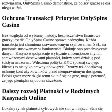
rozwiązania, OnlySpins Casino demonstruje, że polscy gracze są dla
niego ważni.
Ochrona Transakcji Priorytet OnlySpins
Casino
Bez względu od wybranej metody, bezpieczeństwo finansowe
graczy jest dla OnlySpins Casino sprawą nadrzędną. Każda
transakcja jest chroniona zaawansowanym szyfrowaniem SSL, na
poziomie stosowanym w bankowości. Blokuje ono przechwycenie
danych. Kasyno współpracuje wyłącznie z licencjonowanymi i
sprawdzonymi dostawcami płatności, którzy sami działają pod
ścisłym nadzorem. Wdrożona polityka KYC (poznaj swojego
klienta) to nie tylko prawny obowiązek. Tworzy też dodatkową
ochronę kont użytkowników przed nieuprawnionym dostępem.
Polski gracz może dzięki temu skupić się na grze, mając pewność,
że jego pieniądze są dobrze strzeżone.
Dalszy rozwój Płatności w Rodzimych
Kasynach Online
Lokalny rynek płatności cyfrowych nie stoi w miejscu. Stale się