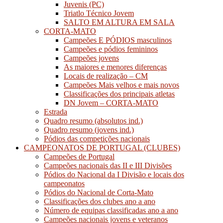
Juvenis (PC)
Triatlo Técnico Jovem
SALTO EM ALTURA EM SALA
CORTA-MATO
Campeões E PÓDIOS masculinos
Campeões e pódios femininos
Campeões jovens
As maiores e menores diferenças
Locais de realização – CM
Campeões Mais velhos e mais novos
Classificações dos principais atletas
DN Jovem – CORTA-MATO
Estrada
Quadro resumo (absolutos ind.)
Quadro resumo (jovens ind.)
Pódios das competições nacionais
CAMPEONATOS DE PORTUGAL (CLUBES)
Campeões de Portugal
Campeões nacionais das II e III Divisões
Pódios do Nacional da I Divisão e locais dos
campeonatos
Pódios do Nacional de Corta-Mato
Classificações dos clubes ano a ano
Número de equipas classificadas ano a ano
Campeões nacionais jovens e veteranos