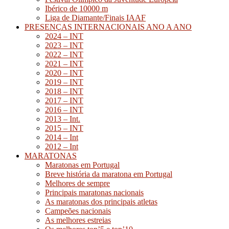
Ibérico de 10000 m
Liga de Diamante/Finais IAAF
PRESENÇAS INTERNACIONAIS ANO A ANO
2024 – INT
2023 – INT
2022 – INT
2021 – INT
2020 – INT
2019 – INT
2018 – INT
2017 – INT
2016 – INT
2013 – Int.
2015 – INT
2014 – Int
2012 – Int
MARATONAS
Maratonas em Portugal
Breve história da maratona em Portugal
Melhores de sempre
Principais maratonas nacionais
As maratonas dos principais atletas
Campeões nacionais
As melhores estreias