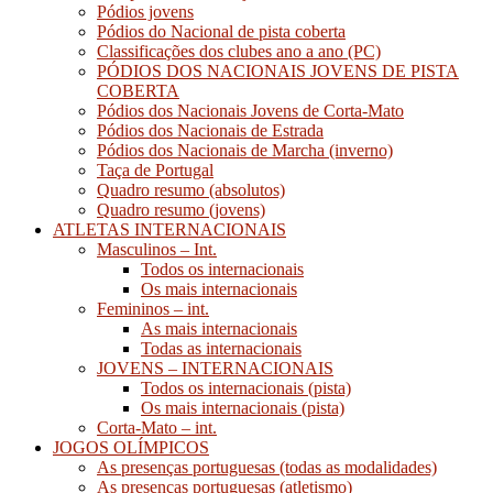
Pódios jovens
Pódios do Nacional de pista coberta
Classificações dos clubes ano a ano (PC)
PÓDIOS DOS NACIONAIS JOVENS DE PISTA
COBERTA
Pódios dos Nacionais Jovens de Corta-Mato
Pódios dos Nacionais de Estrada
Pódios dos Nacionais de Marcha (inverno)
Taça de Portugal
Quadro resumo (absolutos)
Quadro resumo (jovens)
ATLETAS INTERNACIONAIS
Masculinos – Int.
Todos os internacionais
Os mais internacionais
Femininos – int.
As mais internacionais
Todas as internacionais
JOVENS – INTERNACIONAIS
Todos os internacionais (pista)
Os mais internacionais (pista)
Corta-Mato – int.
JOGOS OLÍMPICOS
As presenças portuguesas (todas as modalidades)
As presenças portuguesas (atletismo)