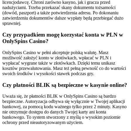
licencjodawcę. Chroni zarówno kasyno, jak i gracza przed
nadużyciami. Trzeba przekazać skany dokumentu tożsamości
(dowód, paszport) a także potwierdzenia adresu. Po dokonaniu
zatwierdzeniu dokumentów dalsze wypłaty będą przebiegać dużo
sprawniej.
Czy przypadkiem mogę korzystać konta w PLN w
OnlySpins Casino?
OnlySpins Casino w pełni akceptuje polską walutę. Masz
możliwość założyć konto w złotówkach, wpłacać w PLN i
wypłacać wygrane także w złotówkach. Dzięki temu unikasz
kosztów przewalutowania. Masz też pełną pewność co do wartości
swoich środków i wysokości stawek podczas gry.
Czy płatności BLIK są bezpieczne w kasynie online?
Uważa się, że płatności BLIK w OnlySpins Casino są bardzo
bezpieczne. Autoryzacja odbywa się wyłącznie w Twojej aplikacji
bankowej, za pomocą kodu ważnego tylko przez 2 minuty. Kasyno
nie otrzymuje dostępu do danych Twojej karty ani konta
bankowego. To system stworzony z myślą o wysokim poziomie
ochrony przed nieautoryzowanym użyciem.