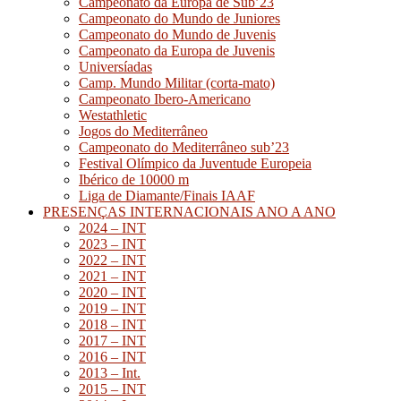
Campeonato da Europa de Sub’23
Campeonato do Mundo de Juniores
Campeonato do Mundo de Juvenis
Campeonato da Europa de Juvenis
Universíadas
Camp. Mundo Militar (corta-mato)
Campeonato Ibero-Americano
Westathletic
Jogos do Mediterrâneo
Campeonato do Mediterrâneo sub’23
Festival Olímpico da Juventude Europeia
Ibérico de 10000 m
Liga de Diamante/Finais IAAF
PRESENÇAS INTERNACIONAIS ANO A ANO
2024 – INT
2023 – INT
2022 – INT
2021 – INT
2020 – INT
2019 – INT
2018 – INT
2017 – INT
2016 – INT
2013 – Int.
2015 – INT