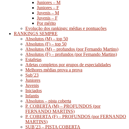
Juniores – M
Juniores – F
Juvenis – M
Juvenis – F
Por mérito
Evolução dos rankings: médias e pontuações
RANKINGS SEMPRE
Absolutos (M) – top 50
Absolutos (F) – top 50
Absolutos (M) – profundos (por Fernando Martins)
Absolutos (F) – profundos (por Fernando Martins)
Estafetas
Atletas completos por grupos de especialidades
Melhores médias prova a prova
Sub’23
Juniores
Juvenis
Iniciados
Infantis
Absolutos – pista coberta
P. COBERTA (M) – PROFUNDOS (por
FERNANDO MARTINS)
P. COBERTA (F) – PROFUNDOS (por FERNANDO
MARTINS)
SUB’23 – PISTA COBERTA