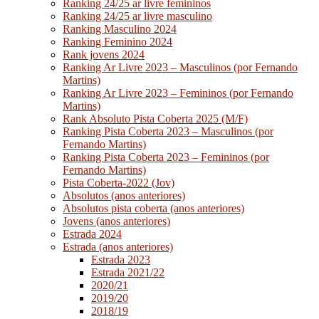
Ranking 24/25 ar livre femininos
Ranking 24/25 ar livre masculino
Ranking Masculino 2024
Ranking Feminino 2024
Rank jovens 2024
Ranking Ar Livre 2023 – Masculinos (por Fernando
Martins)
Ranking Ar Livre 2023 – Femininos (por Fernando
Martins)
Rank Absoluto Pista Coberta 2025 (M/F)
Ranking Pista Coberta 2023 – Masculinos (por
Fernando Martins)
Ranking Pista Coberta 2023 – Femininos (por
Fernando Martins)
Pista Coberta-2022 (Jov)
Absolutos (anos anteriores)
Absolutos pista coberta (anos anteriores)
Jovens (anos anteriores)
Estrada 2024
Estrada (anos anteriores)
Estrada 2023
Estrada 2021/22
2020/21
2019/20
2018/19