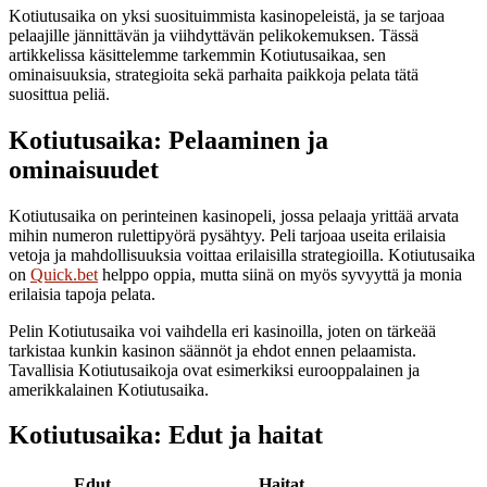
Kotiutusaika on yksi suosituimmista kasinopeleistä, ja se tarjoaa
pelaajille jännittävän ja viihdyttävän pelikokemuksen. Tässä
artikkelissa käsittelemme tarkemmin Kotiutusaikaa, sen
ominaisuuksia, strategioita sekä parhaita paikkoja pelata tätä
suosittua peliä.
Kotiutusaika: Pelaaminen ja
ominaisuudet
Kotiutusaika on perinteinen kasinopeli, jossa pelaaja yrittää arvata
mihin numeron rulettipyörä pysähtyy. Peli tarjoaa useita erilaisia
vetoja ja mahdollisuuksia voittaa erilaisilla strategioilla. Kotiutusaika
on
Quick.bet
helppo oppia, mutta siinä on myös syvyyttä ja monia
erilaisia tapoja pelata.
Pelin Kotiutusaika voi vaihdella eri kasinoilla, joten on tärkeää
tarkistaa kunkin kasinon säännöt ja ehdot ennen pelaamista.
Tavallisia Kotiutusaikoja ovat esimerkiksi eurooppalainen ja
amerikkalainen Kotiutusaika.
Kotiutusaika: Edut ja haitat
Edut
Haitat