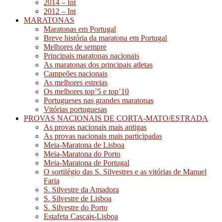
2014 – Int
2012 – Int
MARATONAS
Maratonas em Portugal
Breve história da maratona em Portugal
Melhores de sempre
Principais maratonas nacionais
As maratonas dos principais atletas
Campeões nacionais
As melhores estreias
Os melhores top’5 e top’10
Portugueses nas grandes maratonas
Vitórias portuguesas
PROVAS NACIONAIS DE CORTA-MATO/ESTRADA
As provas nacionais mais antigas
As provas nacionais mais participadas
Meia-Maratona de Lisboa
Meia-Maratona do Porto
Meia-Maratona de Portugal
O sortilégio das S. Silvestres e as vitórias de Manuel
Faria
S. Silvestre da Amadora
S. Silvestre de Lisboa
S. Silvestre do Porto
Estafeta Cascais-Lisboa