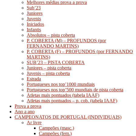
Melhores médias prova a prova
Sub’23
Juniores
Juvenis
Iniciados
Infantis
Absolutos – pista coberta
P. COBERTA (M) – PROFUNDOS (por
FERNANDO MARTINS)
P. COBERTA (F) – PROFUNDOS (por FERNANDO
MARTINS)
SUB’23 – PISTA COBERTA
Juniores – pista coberta
Juvenis – pista coberta
Estrada
Portugueses nos top’1000 mundiais
Portugueses nos top’500 mundiais de pista coberta
Atletas mais pontuados (tabela IAAF)
Atletas mais pontuados – p. cob. (tabela IAAF)
Prova a prova
Ano a ano
CAMPEONATOS DE PORTUGAL (INDIVIDUAIS)
Ar livre
Campeões (masc.)
Campeões (fem.)