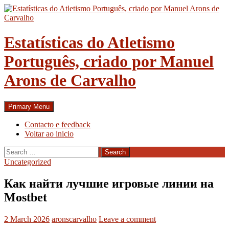
Skip
to
content
Estatísticas do Atletismo
Português, criado por Manuel
Arons de Carvalho
Search
Primary Menu
Contacto e feedback
Voltar ao inicio
Search
for:
Uncategorized
Как найти лучшие игровые линии на
Mostbet
2 March 2026
aronscarvalho
Leave a comment