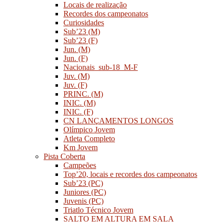
Locais de realização
Recordes dos campeonatos
Curiosidades
Sub’23 (M)
Sub’23 (F)
Jun. (M)
Jun. (F)
Nacionais_sub-18_M-F
Juv. (M)
Juv. (F)
PRINC. (M)
INIC. (M)
INIC. (F)
CN LANÇAMENTOS LONGOS
Olímpico Jovem
Atleta Completo
Km Jovem
Pista Coberta
Campeões
Top’20, locais e recordes dos campeonatos
Sub’23 (PC)
Juniores (PC)
Juvenis (PC)
Triatlo Técnico Jovem
SALTO EM ALTURA EM SALA