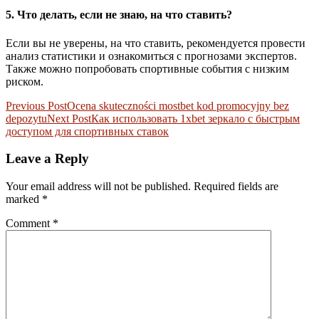
5. Что делать, если не знаю, на что ставить?
Если вы не уверены, на что ставить, рекомендуется провести
анализ статистики и ознакомиться с прогнозами экспертов.
Также можно попробовать спортивные события с низким
риском.
Post
Previous Post
Ocena skuteczności mostbet kod promocyjny bez
depozytu
Next Post
Как использовать 1xbet зеркало с быстрым
navigation
доступом для спортивных ставок
Leave a Reply
Your email address will not be published.
Required fields are
marked
*
Comment
*