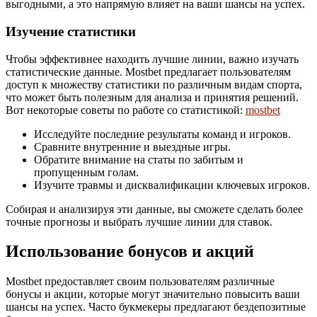
выгодными, а это напрямую влияет на ваши шансы на успех.
Изучение статистики
Чтобы эффективнее находить лучшие линии, важно изучать
статистические данные. Mostbet предлагает пользователям
доступ к множеству статистики по различным видам спорта,
что может быть полезным для анализа и принятия решений.
Вот некоторые советы по работе со статистикой:
mostbet
Исследуйте последние результаты команд и игроков.
Сравните внутренние и выездные игры.
Обратите внимание на статы по забитым и
пропущенным голам.
Изучите травмы и дисквалификации ключевых игроков.
Собирая и анализируя эти данные, вы сможете сделать более
точные прогнозы и выбрать лучшие линии для ставок.
Использование бонусов и акций
Mostbet предоставляет своим пользователям различные
бонусы и акции, которые могут значительно повысить ваши
шансы на успех. Часто букмекеры предлагают бездепозитные