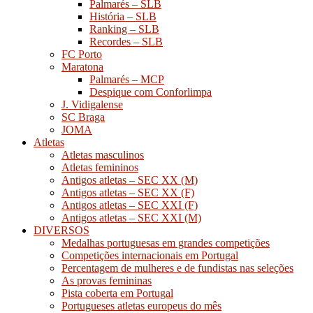
Palmarés – SLB
História – SLB
Ranking – SLB
Recordes – SLB
FC Porto
Maratona
Palmarés – MCP
Despique com Conforlimpa
J. Vidigalense
SC Braga
JOMA
Atletas
Atletas masculinos
Atletas femininos
Antigos atletas – SEC XX (M)
Antigos atletas – SEC XX (F)
Antigos atletas – SEC XXI (F)
Antigos atletas – SEC XXI (M)
DIVERSOS
Medalhas portuguesas em grandes competições
Competições internacionais em Portugal
Percentagem de mulheres e de fundistas nas seleções
As provas femininas
Pista coberta em Portugal
Portugueses atletas europeus do mês