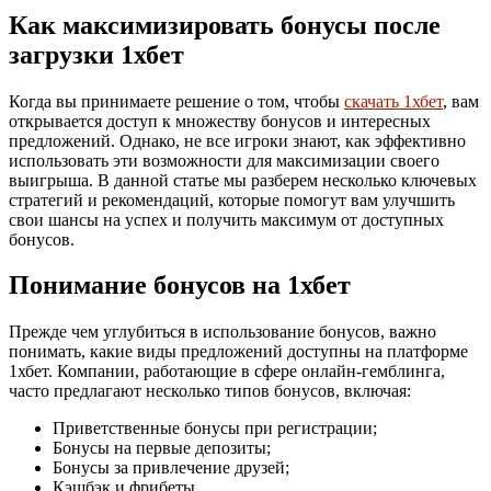
Как максимизировать бонусы после
загрузки 1хбет
Когда вы принимаете решение о том, чтобы
скачать 1хбет
, вам
открывается доступ к множеству бонусов и интересных
предложений. Однако, не все игроки знают, как эффективно
использовать эти возможности для максимизации своего
выигрыша. В данной статье мы разберем несколько ключевых
стратегий и рекомендаций, которые помогут вам улучшить
свои шансы на успех и получить максимум от доступных
бонусов.
Понимание бонусов на 1хбет
Прежде чем углубиться в использование бонусов, важно
понимать, какие виды предложений доступны на платформе
1хбет. Компании, работающие в сфере онлайн-гемблинга,
часто предлагают несколько типов бонусов, включая:
Приветственные бонусы при регистрации;
Бонусы на первые депозиты;
Бонусы за привлечение друзей;
Кэшбэк и фрибеты.