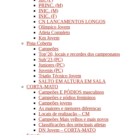
PRINC. (M)
INIC. (M)
INIC. (F)
CN LANÇAMENTOS LONGOS
Olímpico Jovem
Atleta Completo
Km Jovem
Pista Coberta
Campeões
Top’20, locais e recordes dos campeonatos
Sub’23 (PC)
Juniores (PC)
Juvenis (PC)
Triatlo Técnico Jovem
SALTO EM ALTURA EM SALA
CORTA-MATO
Campeões E PÓDIOS masculinos
Campeões e pódios femininos
Campeões jovens
As maiores e menores diferenças
Locais de realização – CM
Campeões Mais velhos e mais novos
Classificações dos principais atletas
DN Jovem – CORTA-MATO