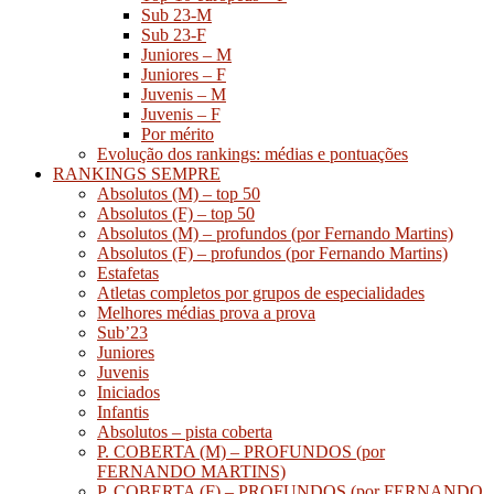
Sub 23-M
Sub 23-F
Juniores – M
Juniores – F
Juvenis – M
Juvenis – F
Por mérito
Evolução dos rankings: médias e pontuações
RANKINGS SEMPRE
Absolutos (M) – top 50
Absolutos (F) – top 50
Absolutos (M) – profundos (por Fernando Martins)
Absolutos (F) – profundos (por Fernando Martins)
Estafetas
Atletas completos por grupos de especialidades
Melhores médias prova a prova
Sub’23
Juniores
Juvenis
Iniciados
Infantis
Absolutos – pista coberta
P. COBERTA (M) – PROFUNDOS (por
FERNANDO MARTINS)
P. COBERTA (F) – PROFUNDOS (por FERNANDO