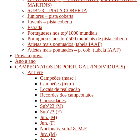
MARTINS)
SUB’23 – PISTA COBERTA
Juniores – pista coberta
Juvenis – pista coberta
Estrada
Portugueses nos top’1000 mundiais
Portugueses nos top’500 mundiais de pista coberta
Atletas mais pontuados (tabela IAAF)
Atletas mais pontuados – p. cob. (tabela IAAF)
Prova a prova
Ano a ano
CAMPEONATOS DE PORTUGAL (INDIVIDUAIS)
Ar livre
Campeões (masc.)
Campeões (fem.)
Locais de realização
Recordes dos campeonatos
Curiosidades
Sub’23 (M)
Sub’23 (F)
Jun. (M)
Jun. (F)
Nacionais_sub-18_M-F
Juv. (M)
Juv. (F)