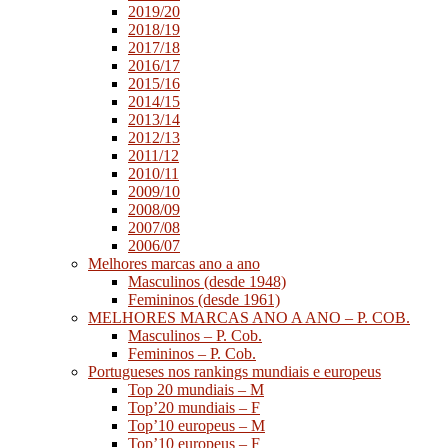
2019/20
2018/19
2017/18
2016/17
2015/16
2014/15
2013/14
2012/13
2011/12
2010/11
2009/10
2008/09
2007/08
2006/07
Melhores marcas ano a ano
Masculinos (desde 1948)
Femininos (desde 1961)
MELHORES MARCAS ANO A ANO – P. COB.
Masculinos – P. Cob.
Femininos – P. Cob.
Portugueses nos rankings mundiais e europeus
Top 20 mundiais – M
Top’20 mundiais – F
Top’10 europeus – M
Top’10 europeus – F