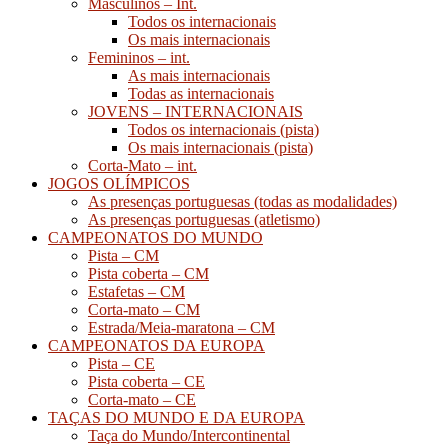
Masculinos – Int.
Todos os internacionais
Os mais internacionais
Femininos – int.
As mais internacionais
Todas as internacionais
JOVENS – INTERNACIONAIS
Todos os internacionais (pista)
Os mais internacionais (pista)
Corta-Mato – int.
JOGOS OLÍMPICOS
As presenças portuguesas (todas as modalidades)
As presenças portuguesas (atletismo)
CAMPEONATOS DO MUNDO
Pista – CM
Pista coberta – CM
Estafetas – CM
Corta-mato – CM
Estrada/Meia-maratona – CM
CAMPEONATOS DA EUROPA
Pista – CE
Pista coberta – CE
Corta-mato – CE
TAÇAS DO MUNDO E DA EUROPA
Taça do Mundo/Intercontinental