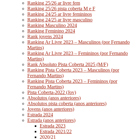
Ranking 25/26 ar livre fem
Ranking 25/26 pista coberta M e F
Ranking 24/25 ar livre femininos
Ranking 24/25 ar livre masculino
Ranking Masculino 2024
Ranking Feminino 2024
Rank jovens 2024
Ranking Ar Livre 2023 – Masculinos (por Fernando
Martins)
Ranking Ar Livre 2023 – Femininos (por Fernando
Martins)
Rank Absoluto Pista Coberta 2025 (M/F)
Ranking Pista Coberta 2023 – Masculinos (por
Fernando Martins)
Ranking Pista Coberta 2023 – Femininos (por
Fernando Martins)
Pista Coberta-2022 (Jov)
Absolutos (anos anteriores)
Absolutos pista coberta (anos anteriores)
Jovens (anos anteriores)
Estrada 2024
Estrada (anos anteriores)
Estrada 2023
Estrada 2021/22
2020/21