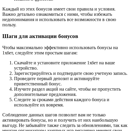
Каждый из этих бонусов имеет свои правила и условия.
Важно детально ознакомиться с ними, чтобы избежать
недопонимания и использовать все возможности в свою
пользу.
Шаги для активации бонусов
Чтобы максимально эффективно использовать бонусы на
1хбет, следуйте этим простым шагам:
Скачайте и установите приложение 1хбет на ваше
устройство.
Зарегистрируйтесь и подтвердите свою учетную запись.
Проведите первый депозит и активируйте
приветственный бонус.
Изучите раздел акций на сайте, чтобы не пропустить
дополнительные предложения.
Следите за сроками действия каждого бонуса и
используйте их вовремя.
Соблюдение данных шагов позволит вам не только
активировать бонусы, но и получить от них наибольшую
выгоду. Не забывайте также следить за обновлениями, так как
многие организаторы азартных игр регулярно меняют свои