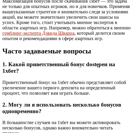
Максимизация бонусов после скачивания 1хбет — это задача
не только для опытных игроков, но и для новичков. Применяя
вышеуказанные стратегии и внимательно следя за условиями
акций, вы можете значительно увеличить свои шансы на
успех. Кроме того, стоит учитывать мнение экспертов в
области азартных игр. Например, можно обратиться к мнению
гемблинг-эксперта Дэвида Шварца
, который делится своим
опытом и рекомендациями в сфере азартных игр.
Часто задаваемые вопросы
1. Какой приветственный бонус dostępен на
1хбет?
Приветственный бонус на 1хбет обычно представляет собой
увеличение вашего первого депозита на определенный
процент, что позволяет вам играть больше.
2. Могу ли я использовать несколько бонусов
одновременно?
В большинстве случаев на 1хбет вы можете активировать
несколько бонусов, однако важно внимательно читать