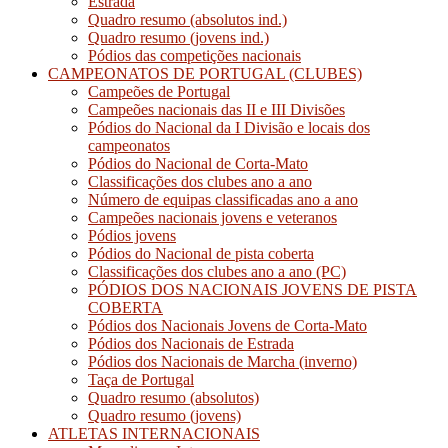
Estrada
Quadro resumo (absolutos ind.)
Quadro resumo (jovens ind.)
Pódios das competições nacionais
CAMPEONATOS DE PORTUGAL (CLUBES)
Campeões de Portugal
Campeões nacionais das II e III Divisões
Pódios do Nacional da I Divisão e locais dos
campeonatos
Pódios do Nacional de Corta-Mato
Classificações dos clubes ano a ano
Número de equipas classificadas ano a ano
Campeões nacionais jovens e veteranos
Pódios jovens
Pódios do Nacional de pista coberta
Classificações dos clubes ano a ano (PC)
PÓDIOS DOS NACIONAIS JOVENS DE PISTA
COBERTA
Pódios dos Nacionais Jovens de Corta-Mato
Pódios dos Nacionais de Estrada
Pódios dos Nacionais de Marcha (inverno)
Taça de Portugal
Quadro resumo (absolutos)
Quadro resumo (jovens)
ATLETAS INTERNACIONAIS