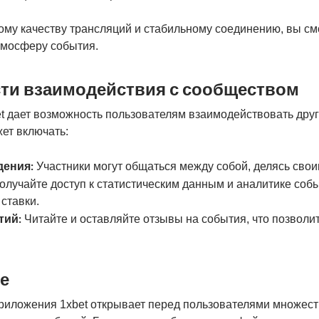
ому качеству трансляций и стабильному соединению, вы с
тмосферу события.
ти взаимодействия с сообществом
 дает возможность пользователям взаимодействовать друг
ет включать:
дения:
Участники могут общаться между собой, делясь сво
лучайте доступ к статистическим данным и аналитике собы
ставки.
тий:
Читайте и оставляйте отзывы на события, что позволи
е
риложения 1xbet открывает перед пользователями множест