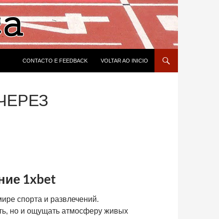
CONTACTO E FEEDBACK
VOLTAR AO INICIO
ЧЕРЕЗ
ние 1xbet
ире спорта и развлечений.
ть, но и ощущать атмосферу живых