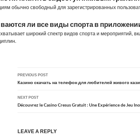
яциям обычно свободный для зарегистрированных пользова
ваются ли все виды спорта в приложении
охватывает широкий спектр видов спорта и мероприятий, в
циплин.
Post
PREVIOUS POST
navigation
Казино скачать на телефон для любителей живого каз
NEXT POST
Découvrez le Casino Cresus Gratuit : Une Expérience de Jeu Ino
LEAVE A REPLY