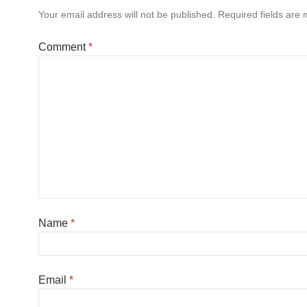
Your email address will not be published.
Required fields are
Comment
*
Name
*
Email
*