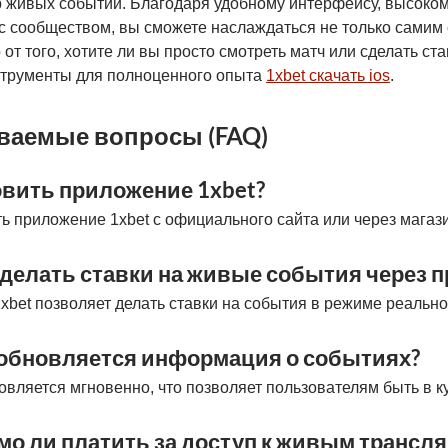
 живых событий. Благодаря удобному интерфейсу, высоком
 сообществом, вы сможете наслаждаться не только самим 
от того, хотите ли вы просто смотреть матч или сделать ста
трументы для полноценного опыта
1xbet скачать ios
.
аваемые вопросы (FAQ)
новить приложение 1xbet?
ь приложение 1xbet с официального сайта или через магаз
 делать ставки на живые события через 
xbet позволяет делать ставки на события в режиме реально
о обновляется информация о событиях?
ляется мгновенно, что позволяет пользователям быть в к
мо ли платить за доступ к живым трансл