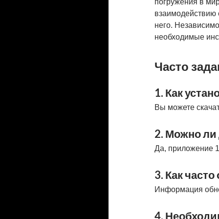
погружения в мир
взаимодействию с
него. Независимо 
необходимые инс
Часто зад
1. Как уста
Вы можете скачат
2. Можно ли
Да, приложение 1
3. Как част
Информация обнов
4. Необходи