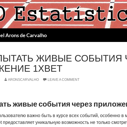
uel Arons de Carvalho
ПЫТАТЬ ЖИВЫЕ СОБЫТИЯ 
ЕНИЕ 1XBET
ARONSCARVALHO
LEAVE A COMMENT
ать живые события через приложе
ьзователю важно быть в курсе всех событий, особенно в м
t предоставляет уникальную возможность не только смотре