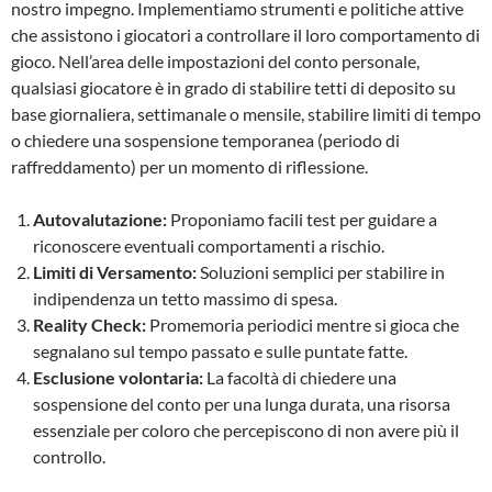
nostro impegno. Implementiamo strumenti e politiche attive
che assistono i giocatori a controllare il loro comportamento di
gioco. Nell’area delle impostazioni del conto personale,
qualsiasi giocatore è in grado di stabilire tetti di deposito su
base giornaliera, settimanale o mensile, stabilire limiti di tempo
o chiedere una sospensione temporanea (periodo di
raffreddamento) per un momento di riflessione.
Autovalutazione:
Proponiamo facili test per guidare a
riconoscere eventuali comportamenti a rischio.
Limiti di Versamento:
Soluzioni semplici per stabilire in
indipendenza un tetto massimo di spesa.
Reality Check:
Promemoria periodici mentre si gioca che
segnalano sul tempo passato e sulle puntate fatte.
Esclusione volontaria:
La facoltà di chiedere una
sospensione del conto per una lunga durata, una risorsa
essenziale per coloro che percepiscono di non avere più il
controllo.