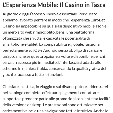
L’Esperienza Mobile: Il Casino in Tasca
Al giorno d’oggi l’accesso libero è essenziale. Per questo
abbiamo lavorato per fare in modo che l’esperienza EuroBet
Casino sia impeccabile su qualsiasi dispositivo mobile. Non è
un mero sito web rimpicciolito, bensì una piattaforma
ottimizzata che sfrutta le capacità le potenzialità di
smartphone e tablet. La compatibilità è globale, funziona
perfettamente su iOS e Android senza obbligo di scaricare
un’app, anche se questa opzione a volte è disponibile per chi
cerca un accesso più immediato. L’interfaccia si adatta allo
schermo in maniera fluida, conservando la qualità grafica dei
giochi e l’accesso a tutte le funzioni.
Che siate in attesa, in viaggio o sul divano, potete addentrarvi
nel catalogo completo, effettuare pagamenti, contattare il
supporto e prendere parte alle promozioni con la stessa facilità
della versione desktop. Le prestazioni sono ottimizzate per
caricamenti veloci e una navigazione tattile intuitiva. Anche le