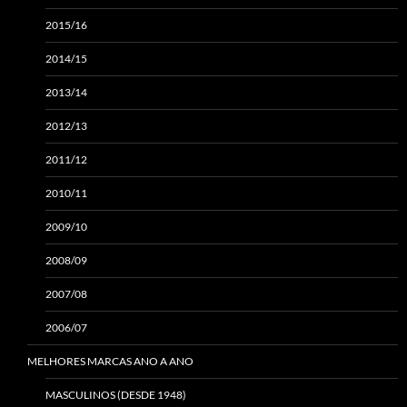
2015/16
2014/15
2013/14
2012/13
2011/12
2010/11
2009/10
2008/09
2007/08
2006/07
MELHORES MARCAS ANO A ANO
MASCULINOS (DESDE 1948)