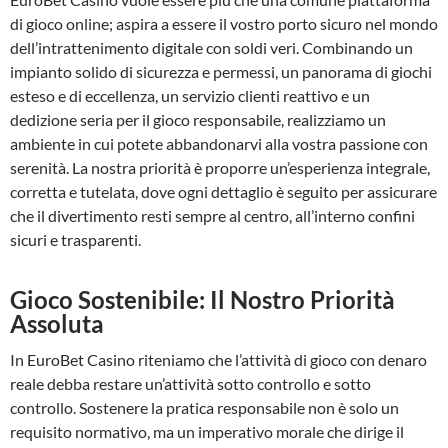
di gioco online; aspira a essere il vostro porto sicuro nel mondo
dell’intrattenimento digitale con soldi veri. Combinando un
impianto solido di sicurezza e permessi, un panorama di giochi
esteso e di eccellenza, un servizio clienti reattivo e un
dedizione seria per il gioco responsabile, realizziamo un
ambiente in cui potete abbandonarvi alla vostra passione con
serenità. La nostra priorità è proporre un’esperienza integrale,
corretta e tutelata, dove ogni dettaglio è seguito per assicurare
che il divertimento resti sempre al centro, all’interno confini
sicuri e trasparenti.
Gioco Sostenibile: Il Nostro Priorità
Assoluta
In EuroBet Casino riteniamo che l’attività di gioco con denaro
reale debba restare un’attività sotto controllo e sotto
controllo. Sostenere la pratica responsabile non è solo un
requisito normativo, ma un imperativo morale che dirige il