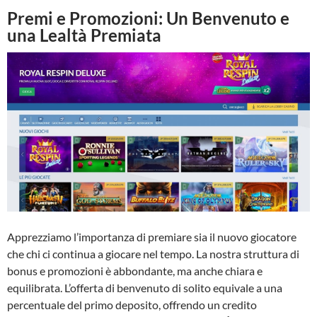
Premi e Promozioni: Un Benvenuto e
una Lealtà Premiata
Apprezziamo l’importanza di premiare sia il nuovo giocatore
che chi ci continua a giocare nel tempo. La nostra struttura di
bonus e promozioni è abbondante, ma anche chiara e
equilibrata. L’offerta di benvenuto di solito equivale a una
percentuale del primo deposito, offrendo un credito