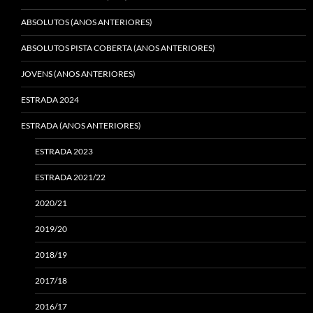
ABSOLUTOS (ANOS ANTERIORES)
ABSOLUTOS PISTA COBERTA (ANOS ANTERIORES)
JOVENS (ANOS ANTERIORES)
ESTRADA 2024
ESTRADA (ANOS ANTERIORES)
ESTRADA 2023
ESTRADA 2021/22
2020/21
2019/20
2018/19
2017/18
2016/17