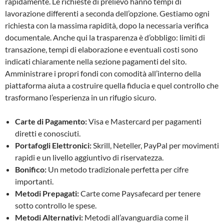
rapidamente. Le richieste di prelievo hanno tempi di
lavorazione differenti a seconda dell’opzione. Gestiamo ogni
richiesta con la massima rapidità, dopo la necessaria verifica
documentale. Anche qui la trasparenza è d’obbligo: limiti di
transazione, tempi di elaborazione e eventuali costi sono
indicati chiaramente nella sezione pagamenti del sito.
Amministrare i propri fondi con comodità all’interno della
piattaforma aiuta a costruire quella fiducia e quel controllo che
trasformano l’esperienza in un rifugio sicuro.
Carte di Pagamento:
Visa e Mastercard per pagamenti
diretti e conosciuti.
Portafogli Elettronici:
Skrill, Neteller, PayPal per movimenti
rapidi e un livello aggiuntivo di riservatezza.
Bonifico:
Un metodo tradizionale perfetta per cifre
importanti.
Metodi Prepagati:
Carte come Paysafecard per tenere
sotto controllo le spese.
Metodi Alternativi:
Metodi all’avanguardia come il