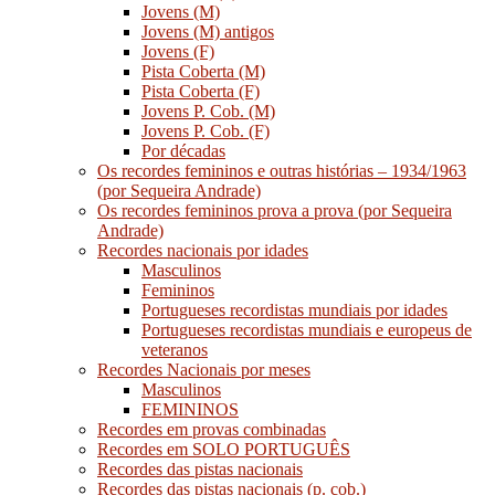
Jovens (M)
Jovens (M) antigos
Jovens (F)
Pista Coberta (M)
Pista Coberta (F)
Jovens P. Cob. (M)
Jovens P. Cob. (F)
Por décadas
Os recordes femininos e outras histórias – 1934/1963
(por Sequeira Andrade)
Os recordes femininos prova a prova (por Sequeira
Andrade)
Recordes nacionais por idades
Masculinos
Femininos
Portugueses recordistas mundiais por idades
Portugueses recordistas mundiais e europeus de
veteranos
Recordes Nacionais por meses
Masculinos
FEMININOS
Recordes em provas combinadas
Recordes em SOLO PORTUGUÊS
Recordes das pistas nacionais
Recordes das pistas nacionais (p. cob.)