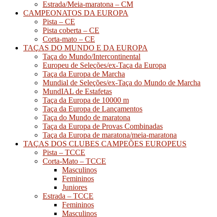
Estrada/Meia-maratona – CM
CAMPEONATOS DA EUROPA
Pista – CE
Pista coberta – CE
Corta-mato – CE
TAÇAS DO MUNDO E DA EUROPA
Taça do Mundo/Intercontinental
Europeu de Seleções/ex-Taça da Europa
Taça da Europa de Marcha
Mundial de Seleções/ex-Taça do Mundo de Marcha
MundIAL de Estafetas
Taça da Europa de 10000 m
Taça da Europa de Lançamentos
Taça do Mundo de maratona
Taça da Europa de Provas Combinadas
Taça da Europa de maratona/meia-maratona
TAÇAS DOS CLUBES CAMPEÕES EUROPEUS
Pista – TCCE
Corta-Mato – TCCE
Masculinos
Femininos
Juniores
Estrada – TCCE
Femininos
Masculinos