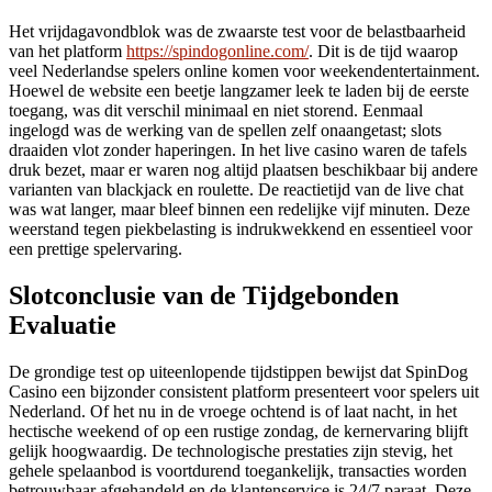
Het vrijdagavondblok was de zwaarste test voor de belastbaarheid
van het platform
https://spindogonline.com/
. Dit is de tijd waarop
veel Nederlandse spelers online komen voor weekendentertainment.
Hoewel de website een beetje langzamer leek te laden bij de eerste
toegang, was dit verschil minimaal en niet storend. Eenmaal
ingelogd was de werking van de spellen zelf onaangetast; slots
draaiden vlot zonder haperingen. In het live casino waren de tafels
druk bezet, maar er waren nog altijd plaatsen beschikbaar bij andere
varianten van blackjack en roulette. De reactietijd van de live chat
was wat langer, maar bleef binnen een redelijke vijf minuten. Deze
weerstand tegen piekbelasting is indrukwekkend en essentieel voor
een prettige spelervaring.
Slotconclusie van de Tijdgebonden
Evaluatie
De grondige test op uiteenlopende tijdstippen bewijst dat SpinDog
Casino een bijzonder consistent platform presenteert voor spelers uit
Nederland. Of het nu in de vroege ochtend is of laat nacht, in het
hectische weekend of op een rustige zondag, de kernervaring blijft
gelijk hoogwaardig. De technologische prestaties zijn stevig, het
gehele spelaanbod is voortdurend toegankelijk, transacties worden
betrouwbaar afgehandeld en de klantenservice is 24/7 paraat. Deze