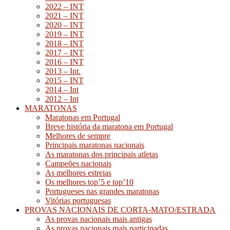
2022 – INT
2021 – INT
2020 – INT
2019 – INT
2018 – INT
2017 – INT
2016 – INT
2013 – Int.
2015 – INT
2014 – Int
2012 – Int
MARATONAS
Maratonas em Portugal
Breve história da maratona em Portugal
Melhores de sempre
Principais maratonas nacionais
As maratonas dos principais atletas
Campeões nacionais
As melhores estreias
Os melhores top’5 e top’10
Portugueses nas grandes maratonas
Vitórias portuguesas
PROVAS NACIONAIS DE CORTA-MATO/ESTRADA
As provas nacionais mais antigas
As provas nacionais mais participadas