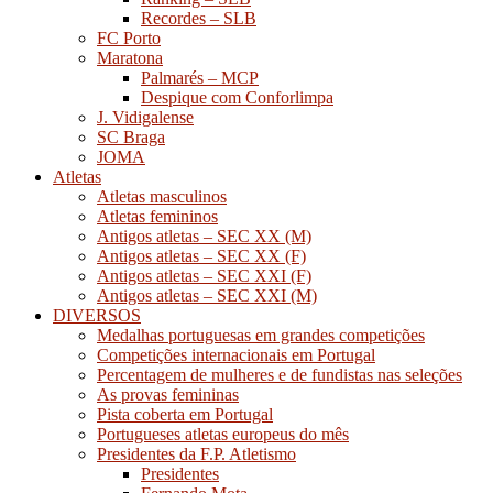
Recordes – SLB
FC Porto
Maratona
Palmarés – MCP
Despique com Conforlimpa
J. Vidigalense
SC Braga
JOMA
Atletas
Atletas masculinos
Atletas femininos
Antigos atletas – SEC XX (M)
Antigos atletas – SEC XX (F)
Antigos atletas – SEC XXI (F)
Antigos atletas – SEC XXI (M)
DIVERSOS
Medalhas portuguesas em grandes competições
Competições internacionais em Portugal
Percentagem de mulheres e de fundistas nas seleções
As provas femininas
Pista coberta em Portugal
Portugueses atletas europeus do mês
Presidentes da F.P. Atletismo
Presidentes