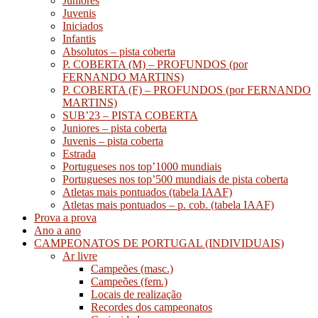
Juniores
Juvenis
Iniciados
Infantis
Absolutos – pista coberta
P. COBERTA (M) – PROFUNDOS (por
FERNANDO MARTINS)
P. COBERTA (F) – PROFUNDOS (por FERNANDO
MARTINS)
SUB’23 – PISTA COBERTA
Juniores – pista coberta
Juvenis – pista coberta
Estrada
Portugueses nos top’1000 mundiais
Portugueses nos top’500 mundiais de pista coberta
Atletas mais pontuados (tabela IAAF)
Atletas mais pontuados – p. cob. (tabela IAAF)
Prova a prova
Ano a ano
CAMPEONATOS DE PORTUGAL (INDIVIDUAIS)
Ar livre
Campeões (masc.)
Campeões (fem.)
Locais de realização
Recordes dos campeonatos