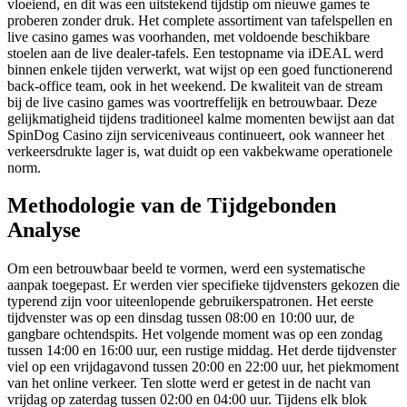
vloeiend, en dit was een uitstekend tijdstip om nieuwe games te
proberen zonder druk. Het complete assortiment van tafelspellen en
live casino games was voorhanden, met voldoende beschikbare
stoelen aan de live dealer-tafels. Een testopname via iDEAL werd
binnen enkele tijden verwerkt, wat wijst op een goed functionerend
back-office team, ook in het weekend. De kwaliteit van de stream
bij de live casino games was voortreffelijk en betrouwbaar. Deze
gelijkmatigheid tijdens traditioneel kalme momenten bewijst aan dat
SpinDog Casino zijn serviceniveaus continueert, ook wanneer het
verkeersdrukte lager is, wat duidt op een vakbekwame operationele
norm.
Methodologie van de Tijdgebonden
Analyse
Om een betrouwbaar beeld te vormen, werd een systematische
aanpak toegepast. Er werden vier specifieke tijdvensters gekozen die
typerend zijn voor uiteenlopende gebruikerspatronen. Het eerste
tijdvenster was op een dinsdag tussen 08:00 en 10:00 uur, de
gangbare ochtendspits. Het volgende moment was op een zondag
tussen 14:00 en 16:00 uur, een rustige middag. Het derde tijdvenster
viel op een vrijdagavond tussen 20:00 en 22:00 uur, het piekmoment
van het online verkeer. Ten slotte werd er getest in de nacht van
vrijdag op zaterdag tussen 02:00 en 04:00 uur. Tijdens elk blok