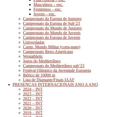
Masculinos – enc.
Femininos – enc.
Jovens – enc.
Campeonato da Europa de Juniores
Campeonato da Europa de Sub’23
Campeonato do Mundo de Juniores
Campeonato do Mundo de Juvenis
Campeonato da Europa de Juvenis
Universíadas
Camp. Mundo Militar (corta-mato)
Campeonato Ibero-Americano
Westathletic
Jogos do Mediterrâneo
Campeonato do Mediterrâneo sub’23
Festival Olímpico da Juventude Europeia
Ibérico de 10000 m
Liga de Diamante/Finais IAAF
PRESENÇAS INTERNACIONAIS ANO A ANO
2024 – INT
2023 – INT
2022 – INT
2021 – INT
2020 – INT
2019 – INT