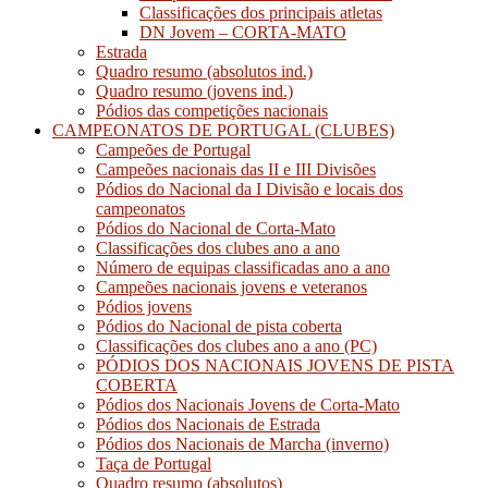
Classificações dos principais atletas
DN Jovem – CORTA-MATO
Estrada
Quadro resumo (absolutos ind.)
Quadro resumo (jovens ind.)
Pódios das competições nacionais
CAMPEONATOS DE PORTUGAL (CLUBES)
Campeões de Portugal
Campeões nacionais das II e III Divisões
Pódios do Nacional da I Divisão e locais dos
campeonatos
Pódios do Nacional de Corta-Mato
Classificações dos clubes ano a ano
Número de equipas classificadas ano a ano
Campeões nacionais jovens e veteranos
Pódios jovens
Pódios do Nacional de pista coberta
Classificações dos clubes ano a ano (PC)
PÓDIOS DOS NACIONAIS JOVENS DE PISTA
COBERTA
Pódios dos Nacionais Jovens de Corta-Mato
Pódios dos Nacionais de Estrada
Pódios dos Nacionais de Marcha (inverno)
Taça de Portugal
Quadro resumo (absolutos)