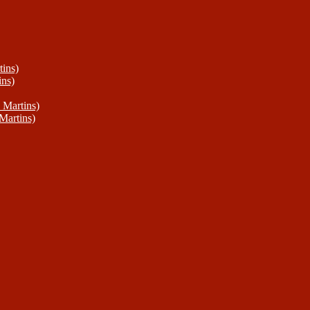
ins)
ins)
 Martins)
Martins)