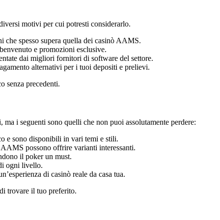
ersi motivi per cui potresti considerarlo.
chi che spesso supera quella dei casinò AAMS.
benvenuto e promozioni esclusive.
tate dai migliori fornitori di software del settore.
gamento alternativi per i tuoi depositi e prelievi.
co senza precedenti.
 ma i seguenti sono quelli che non puoi assolutamente perdere:
 e sono disponibili in vari temi e stili.
n AAMS possono offrire varianti interessanti.
endono il poker un must.
i ogni livello.
n’esperienza di casinò reale da casa tua.
i trovare il tuo preferito.