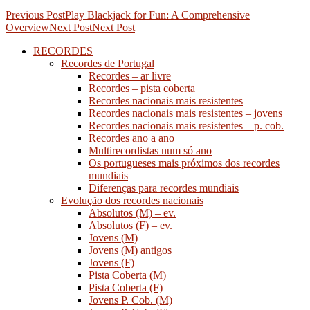
Post
Previous Post
Play Blackjack for Fun: A Comprehensive
Overview
Next Post
Next Post
navigation
RECORDES
Recordes de Portugal
Recordes – ar livre
Recordes – pista coberta
Recordes nacionais mais resistentes
Recordes nacionais mais resistentes – jovens
Recordes nacionais mais resistentes – p. cob.
Recordes ano a ano
Multirecordistas num só ano
Os portugueses mais próximos dos recordes
mundiais
Diferenças para recordes mundiais
Evolução dos recordes nacionais
Absolutos (M) – ev.
Absolutos (F) – ev.
Jovens (M)
Jovens (M) antigos
Jovens (F)
Pista Coberta (M)
Pista Coberta (F)
Jovens P. Cob. (M)