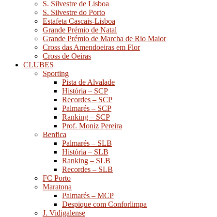
S. Silvestre de Lisboa
S. Silvestre do Porto
Estafeta Cascais-Lisboa
Grande Prémio de Natal
Grande Prémio de Marcha de Rio Maior
Cross das Amendoeiras em Flor
Cross de Oeiras
CLUBES
Sporting
Pista de Alvalade
História – SCP
Recordes – SCP
Palmarés – SCP
Ranking – SCP
Prof. Moniz Pereira
Benfica
Palmarés – SLB
História – SLB
Ranking – SLB
Recordes – SLB
FC Porto
Maratona
Palmarés – MCP
Despique com Conforlimpa
J. Vidigalense