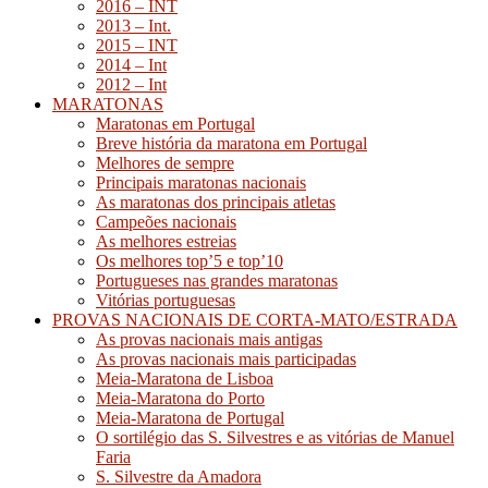
2016 – INT
2013 – Int.
2015 – INT
2014 – Int
2012 – Int
MARATONAS
Maratonas em Portugal
Breve história da maratona em Portugal
Melhores de sempre
Principais maratonas nacionais
As maratonas dos principais atletas
Campeões nacionais
As melhores estreias
Os melhores top’5 e top’10
Portugueses nas grandes maratonas
Vitórias portuguesas
PROVAS NACIONAIS DE CORTA-MATO/ESTRADA
As provas nacionais mais antigas
As provas nacionais mais participadas
Meia-Maratona de Lisboa
Meia-Maratona do Porto
Meia-Maratona de Portugal
O sortilégio das S. Silvestres e as vitórias de Manuel
Faria
S. Silvestre da Amadora