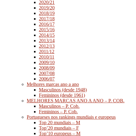
2020/21
2019/20
2018/19
2017/18
2016/17
2015/16
2014/15
2013/14
2012/13
2011/12
2010/11
2009/10
2008/09
2007/08
2006/07
Melhores marcas ano a ano
Masculinos (desde 1948)
Femininos (desde 1961)
MELHORES MARCAS ANO A ANO – P. COB.
Masculinos – P. Cob.
Femininos – P. Cob.
Portugueses nos rankings mundiais e europeus
Top 20 mundiais – M
Top’20 mundiais – F
Top’10 europeus – M