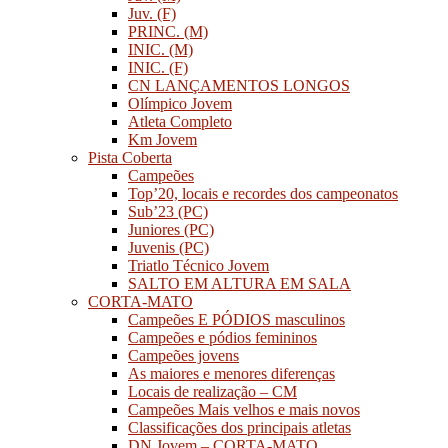
Juv. (F)
PRINC. (M)
INIC. (M)
INIC. (F)
CN LANÇAMENTOS LONGOS
Olímpico Jovem
Atleta Completo
Km Jovem
Pista Coberta
Campeões
Top’20, locais e recordes dos campeonatos
Sub’23 (PC)
Juniores (PC)
Juvenis (PC)
Triatlo Técnico Jovem
SALTO EM ALTURA EM SALA
CORTA-MATO
Campeões E PÓDIOS masculinos
Campeões e pódios femininos
Campeões jovens
As maiores e menores diferenças
Locais de realização – CM
Campeões Mais velhos e mais novos
Classificações dos principais atletas
DN Jovem – CORTA-MATO