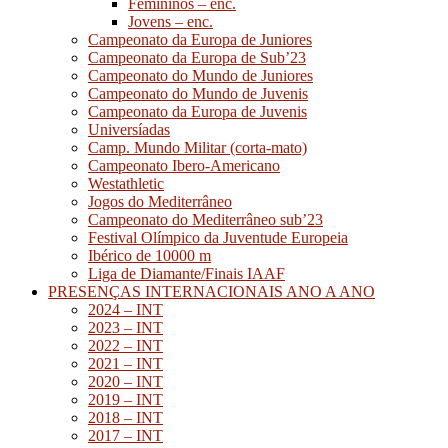
Femininos – enc.
Jovens – enc.
Campeonato da Europa de Juniores
Campeonato da Europa de Sub’23
Campeonato do Mundo de Juniores
Campeonato do Mundo de Juvenis
Campeonato da Europa de Juvenis
Universíadas
Camp. Mundo Militar (corta-mato)
Campeonato Ibero-Americano
Westathletic
Jogos do Mediterrâneo
Campeonato do Mediterrâneo sub’23
Festival Olímpico da Juventude Europeia
Ibérico de 10000 m
Liga de Diamante/Finais IAAF
PRESENÇAS INTERNACIONAIS ANO A ANO
2024 – INT
2023 – INT
2022 – INT
2021 – INT
2020 – INT
2019 – INT
2018 – INT
2017 – INT