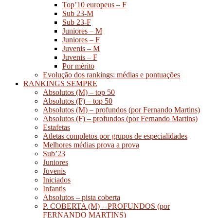
Top’10 europeus – F
Sub 23-M
Sub 23-F
Juniores – M
Juniores – F
Juvenis – M
Juvenis – F
Por mérito
Evolução dos rankings: médias e pontuações
RANKINGS SEMPRE
Absolutos (M) – top 50
Absolutos (F) – top 50
Absolutos (M) – profundos (por Fernando Martins)
Absolutos (F) – profundos (por Fernando Martins)
Estafetas
Atletas completos por grupos de especialidades
Melhores médias prova a prova
Sub’23
Juniores
Juvenis
Iniciados
Infantis
Absolutos – pista coberta
P. COBERTA (M) – PROFUNDOS (por
FERNANDO MARTINS)