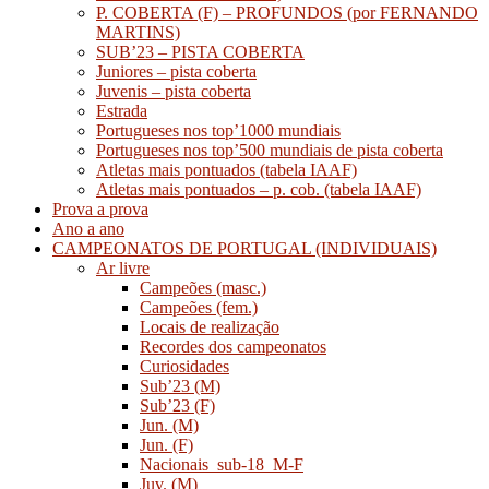
P. COBERTA (F) – PROFUNDOS (por FERNANDO
MARTINS)
SUB’23 – PISTA COBERTA
Juniores – pista coberta
Juvenis – pista coberta
Estrada
Portugueses nos top’1000 mundiais
Portugueses nos top’500 mundiais de pista coberta
Atletas mais pontuados (tabela IAAF)
Atletas mais pontuados – p. cob. (tabela IAAF)
Prova a prova
Ano a ano
CAMPEONATOS DE PORTUGAL (INDIVIDUAIS)
Ar livre
Campeões (masc.)
Campeões (fem.)
Locais de realização
Recordes dos campeonatos
Curiosidades
Sub’23 (M)
Sub’23 (F)
Jun. (M)
Jun. (F)
Nacionais_sub-18_M-F
Juv. (M)