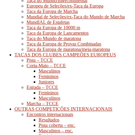
Taça do Mundo/Intercontinental
Europeu de Seleções/ex-Taça da Europa
Taça da Europa de Marcha
Mundial de Seleções/ex-Taça do Mundo de Marcha
MundIAL de Estafetas
Taça da Europa de 10000 m
Taça da Europa de Lançamentos
Taça do Mundo de maratona
Taça da Europa de Provas Combinadas
Taça da Europa de maratona/meia-maratona
TAÇAS DOS CLUBES CAMPEÕES EUROPEUS
Pista – TCCE
Corta-Mato – TCCE
Masculinos
Femininos
Juniores
Estrada – TCCE
Femininos
Masculinos
Marcha – TCCE
OUTRAS COMPETIÇÕES INTERNACIONAIS
Encontros internacionais
Resultados
Pista coberta – enc.
Masculinos – enc.