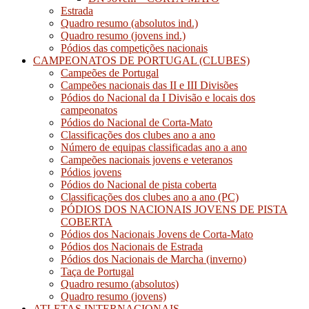
Estrada
Quadro resumo (absolutos ind.)
Quadro resumo (jovens ind.)
Pódios das competições nacionais
CAMPEONATOS DE PORTUGAL (CLUBES)
Campeões de Portugal
Campeões nacionais das II e III Divisões
Pódios do Nacional da I Divisão e locais dos
campeonatos
Pódios do Nacional de Corta-Mato
Classificações dos clubes ano a ano
Número de equipas classificadas ano a ano
Campeões nacionais jovens e veteranos
Pódios jovens
Pódios do Nacional de pista coberta
Classificações dos clubes ano a ano (PC)
PÓDIOS DOS NACIONAIS JOVENS DE PISTA
COBERTA
Pódios dos Nacionais Jovens de Corta-Mato
Pódios dos Nacionais de Estrada
Pódios dos Nacionais de Marcha (inverno)
Taça de Portugal
Quadro resumo (absolutos)
Quadro resumo (jovens)
ATLETAS INTERNACIONAIS