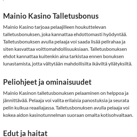
Mainio Kasino Talletusbonus
Mainio Kasino tarjoaa pelaajilleen houkuttelevan
talletusbonuksen, joka kannattaa ehdottomasti hyödyntää.
Talletusbonuksen avulla pelaaja voi saada lisää pelirahaa ja
siten kasvattaa voittomahdollisuuksiaan. Talletusbonuksen
ehdot kannattaa kuitenkin aina tarkistaa ennen bonuksen
lunastamista, jotta vältytään mahdollisilta ikäviltä yllätyksiltä.
Peliohjeet ja ominaisuudet
Mainio Kasinon talletusbonuksen pelaaminen on helppoa ja
jännittävää. Pelaaja voi valita erilaisia panostuksia ja seurata
pelin kulkua reaaliajassa. Talletusbonuksen avulla pelaaja voi
kokea aidon kasinotunnelman suoraan omalta kotisohvaltaan.
Edut ja haitat