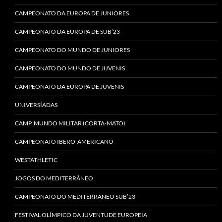
CAMPEONATO DA EUROPA DE JUNIORES
CAMPEONATO DA EUROPA DE SUB’23
CAMPEONATO DO MUNDO DE JUNIORES
CAMPEONATO DO MUNDO DE JUVENIS
CAMPEONATO DA EUROPA DE JUVENIS
UNIVERSÍADAS
CAMP. MUNDO MILITAR (CORTA-MATO)
CAMPEONATO IBERO-AMERICANO
WESTATHLETIC
JOGOS DO MEDITERRÂNEO
CAMPEONATO DO MEDITERRÂNEO SUB’23
FESTIVAL OLÍMPICO DA JUVENTUDE EUROPEIA