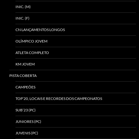
INIC. (M)
INIC. (F)
CN LANÇAMENTOS LONGOS
OLÍMPICO JOVEM
ATLETA COMPLETO
KM JOVEM
PISTA COBERTA
CAMPEÕES
TOP’20, LOCAIS E RECORDES DOS CAMPEONATOS
SUB’23 (PC)
JUNIORES (PC)
JUVENIS (PC)