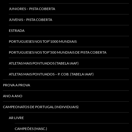
JUNIORES – PISTA COBERTA
JUVENIS – PISTA COBERTA
ESTRADA
PORTUGUESES NOS TOP’1000 MUNDIAIS
PORTUGUESES NOS TOP’500 MUNDIAIS DE PISTA COBERTA
ATLETAS MAIS PONTUADOS (TABELA IAAF)
ATLETAS MAIS PONTUADOS – P. COB. (TABELA IAAF)
PROVA A PROVA
ANO A ANO
CAMPEONATOS DE PORTUGAL (INDIVIDUAIS)
AR LIVRE
CAMPEÕES (MASC.)