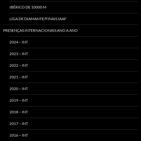
IBÉRICO DE 10000 M
LIGA DE DIAMANTE/FINAIS IAAF
PRESENÇAS INTERNACIONAIS ANO A ANO
2024 – INT
2023 – INT
2022 – INT
2021 – INT
2020 – INT
2019 – INT
2018 – INT
2017 – INT
2016 – INT