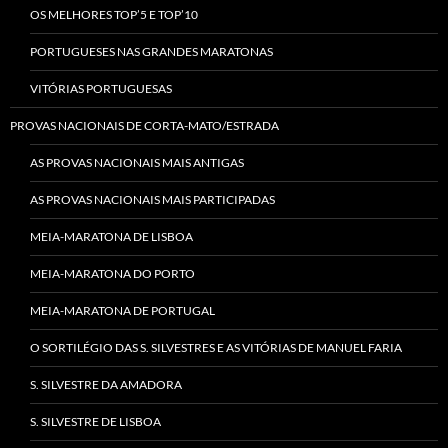
OS MELHORES TOP’5 E TOP’10
PORTUGUESES NAS GRANDES MARATONAS
VITÓRIAS PORTUGUESAS
PROVAS NACIONAIS DE CORTA-MATO/ESTRADA
AS PROVAS NACIONAIS MAIS ANTIGAS
AS PROVAS NACIONAIS MAIS PARTICIPADAS
MEIA-MARATONA DE LISBOA
MEIA-MARATONA DO PORTO
MEIA-MARATONA DE PORTUGAL
O SORTILÉGIO DAS S. SILVESTRES E AS VITÓRIAS DE MANUEL FARIA
S. SILVESTRE DA AMADORA
S. SILVESTRE DE LISBOA