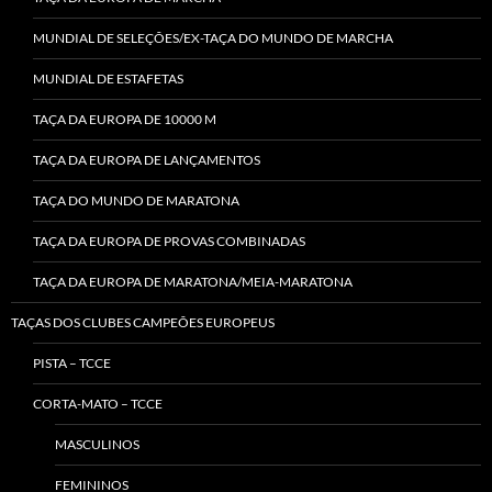
MUNDIAL DE SELEÇÕES/EX-TAÇA DO MUNDO DE MARCHA
MUNDIAL DE ESTAFETAS
TAÇA DA EUROPA DE 10000 M
TAÇA DA EUROPA DE LANÇAMENTOS
TAÇA DO MUNDO DE MARATONA
TAÇA DA EUROPA DE PROVAS COMBINADAS
TAÇA DA EUROPA DE MARATONA/MEIA-MARATONA
TAÇAS DOS CLUBES CAMPEÕES EUROPEUS
PISTA – TCCE
CORTA-MATO – TCCE
MASCULINOS
FEMININOS