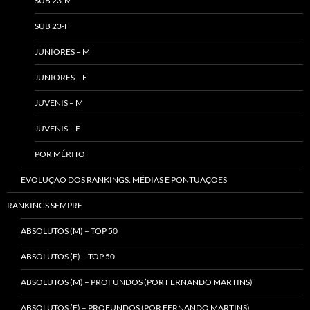
SUB 23-M
SUB 23-F
JUNIORES – M
JUNIORES – F
JUVENIS – M
JUVENIS – F
POR MÉRITO
EVOLUÇÃO DOS RANKINGS: MÉDIAS E PONTUAÇÕES
RANKINGS SEMPRE
ABSOLUTOS (M) – TOP 50
ABSOLUTOS (F) – TOP 50
ABSOLUTOS (M) – PROFUNDOS (POR FERNANDO MARTINS)
ABSOLUTOS (F) – PROFUNDOS (POR FERNANDO MARTINS)