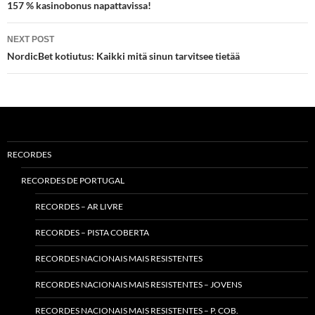
navigation
157 % kasinobonus napattavissa!
NEXT POST
NordicBet kotiutus: Kaikki mitä sinun tarvitsee tietää
RECORDES
RECORDES DE PORTUGAL
RECORDES – AR LIVRE
RECORDES – PISTA COBERTA
RECORDES NACIONAIS MAIS RESISTENTES
RECORDES NACIONAIS MAIS RESISTENTES – JOVENS
RECORDES NACIONAIS MAIS RESISTENTES – P. COB.