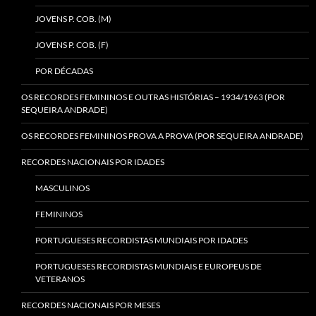
JOVENS P. COB. (M)
JOVENS P. COB. (F)
POR DÉCADAS
OS RECORDES FEMININOS E OUTRAS HISTÓRIAS – 1934/1963 (POR
SEQUEIRA ANDRADE)
OS RECORDES FEMININOS PROVA A PROVA (POR SEQUEIRA ANDRADE)
RECORDES NACIONAIS POR IDADES
MASCULINOS
FEMININOS
PORTUGUESES RECORDISTAS MUNDIAIS POR IDADES
PORTUGUESES RECORDISTAS MUNDIAIS E EUROPEUS DE
VETERANOS
RECORDES NACIONAIS POR MESES