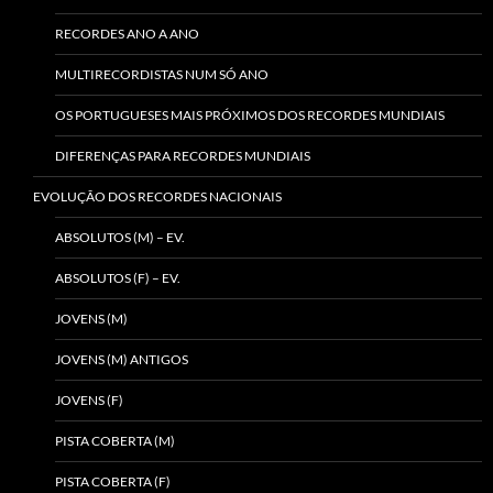
RECORDES ANO A ANO
MULTIRECORDISTAS NUM SÓ ANO
OS PORTUGUESES MAIS PRÓXIMOS DOS RECORDES MUNDIAIS
DIFERENÇAS PARA RECORDES MUNDIAIS
EVOLUÇÃO DOS RECORDES NACIONAIS
ABSOLUTOS (M) – EV.
ABSOLUTOS (F) – EV.
JOVENS (M)
JOVENS (M) ANTIGOS
JOVENS (F)
PISTA COBERTA (M)
PISTA COBERTA (F)