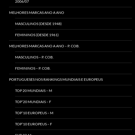
2006/07
MELHORES MARCAS ANO A ANO
MASCULINOS (DESDE 1948)
FEMININOS (DESDE 1961)
MELHORES MARCAS ANO A ANO – P. COB.
MASCULINOS – P. COB.
FEMININOS – P. COB.
PORTUGUESES NOS RANKINGS MUNDIAIS E EUROPEUS
TOP 20 MUNDIAIS – M
TOP’20 MUNDIAIS – F
TOP’10 EUROPEUS – M
TOP’10 EUROPEUS – F