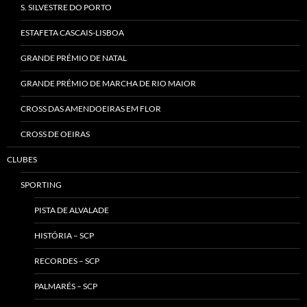
S. SILVESTRE DO PORTO
ESTAFETA CASCAIS-LISBOA
GRANDE PRÉMIO DE NATAL
GRANDE PRÉMIO DE MARCHA DE RIO MAIOR
CROSS DAS AMENDOEIRAS EM FLOR
CROSS DE OEIRAS
CLUBES
SPORTING
PISTA DE ALVALADE
HISTÓRIA – SCP
RECORDES – SCP
PALMARÉS – SCP