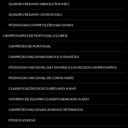
QUADRO RESUMO (ABSOLUTOS IND.)
QUADRO RESUMO (JOVENS IND.)
PÓDIOS DAS COMPETIÇÕES NACIONAIS
CAMPEONATOS DE PORTUGAL (CLUBES)
CAMPEÕES DE PORTUGAL
CAMPEÕES NACIONAIS DAS II E III DIVISÕES
PÓDIOS DO NACIONAL DA I DIVISÃO E LOCAIS DOS CAMPEONATOS
PÓDIOS DO NACIONAL DE CORTA-MATO
CLASSIFICAÇÕES DOS CLUBES ANO A ANO
NÚMERO DE EQUIPAS CLASSIFICADAS ANO A ANO
CAMPEÕES NACIONAIS JOVENS E VETERANOS
PÓDIOS JOVENS