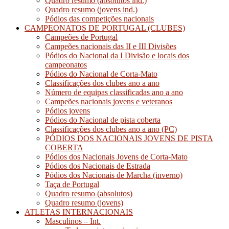
Quadro resumo (absolutos ind.)
Quadro resumo (jovens ind.)
Pódios das competições nacionais
CAMPEONATOS DE PORTUGAL (CLUBES)
Campeões de Portugal
Campeões nacionais das II e III Divisões
Pódios do Nacional da I Divisão e locais dos
campeonatos
Pódios do Nacional de Corta-Mato
Classificações dos clubes ano a ano
Número de equipas classificadas ano a ano
Campeões nacionais jovens e veteranos
Pódios jovens
Pódios do Nacional de pista coberta
Classificações dos clubes ano a ano (PC)
PÓDIOS DOS NACIONAIS JOVENS DE PISTA
COBERTA
Pódios dos Nacionais Jovens de Corta-Mato
Pódios dos Nacionais de Estrada
Pódios dos Nacionais de Marcha (inverno)
Taça de Portugal
Quadro resumo (absolutos)
Quadro resumo (jovens)
ATLETAS INTERNACIONAIS
Masculinos – Int.