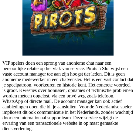
VIP spelers doen een sprong van anonieme chat naar een
persoonlijke relatie op het vlak van service. Pirots 5 Slot wijst een
vaste account manager toe aan zijn hoogst tier leden. Dit is geen
anonieme medewerker in een chatvenster. Het is een vast contact dat
je speelpatroon, voorkeuren en historie kent. Het concrete voordeel
is groot. Kwesties over bonussen, opnames of technische problemen
worden meteen opgelost, via een privé weg zoals telefoon,
WhatsApp of directe mail. De account manager kan ook actief
aanbiedingen doen die bij je aansluiten. Voor de Nederlandse speler
impliceert dit ook communicatie in het Nederlands, zonder wachttijd
door een internationaal supportteam. Deze service wijzigt de
ervaring van een transactionele website in op maat gemaakte
dienstverlening.