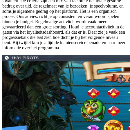
loyaliteit. De criteria zijn een mix van factoren: het totale gestorte
bedrag over tijd, de regelmaat van je bezoeken, je speelvolume, en
soms je algemene gedrag op het platform. Het is een organisch
proces. Ons advies: richt je op consistent en verantwoord spelen
binnen je budget. Regelmatige activiteit wordt vaak meer
gewaardeerd dan één grote storting. Houd je accountactiviteit in de
gaten via het loyaliteitsdashboard, als dat er is. Daar zie je vaak een
progressiebalk die laat zien hoe dicht je bij het volgende niveau
bent. Bij twijfel kun je altijd de klantenservice benaderen naar meer
informatie over het programma.