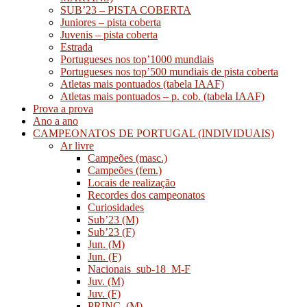
SUB’23 – PISTA COBERTA
Juniores – pista coberta
Juvenis – pista coberta
Estrada
Portugueses nos top’1000 mundiais
Portugueses nos top’500 mundiais de pista coberta
Atletas mais pontuados (tabela IAAF)
Atletas mais pontuados – p. cob. (tabela IAAF)
Prova a prova
Ano a ano
CAMPEONATOS DE PORTUGAL (INDIVIDUAIS)
Ar livre
Campeões (masc.)
Campeões (fem.)
Locais de realização
Recordes dos campeonatos
Curiosidades
Sub’23 (M)
Sub’23 (F)
Jun. (M)
Jun. (F)
Nacionais_sub-18_M-F
Juv. (M)
Juv. (F)
PRINC. (M)