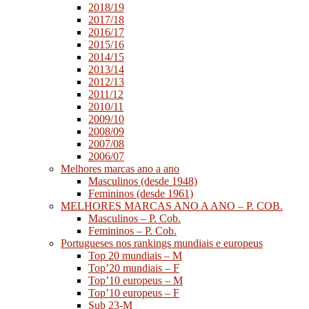
2018/19
2017/18
2016/17
2015/16
2014/15
2013/14
2012/13
2011/12
2010/11
2009/10
2008/09
2007/08
2006/07
Melhores marcas ano a ano
Masculinos (desde 1948)
Femininos (desde 1961)
MELHORES MARCAS ANO A ANO – P. COB.
Masculinos – P. Cob.
Femininos – P. Cob.
Portugueses nos rankings mundiais e europeus
Top 20 mundiais – M
Top’20 mundiais – F
Top’10 europeus – M
Top’10 europeus – F
Sub 23-M