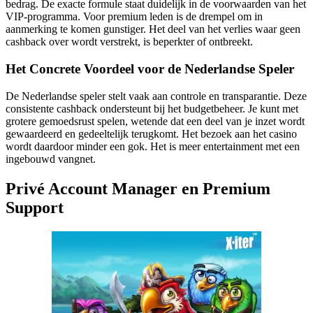
bedrag. De exacte formule staat duidelijk in de voorwaarden van het
VIP-programma. Voor premium leden is de drempel om in
aanmerking te komen gunstiger. Het deel van het verlies waar geen
cashback over wordt verstrekt, is beperkter of ontbreekt.
Het Concrete Voordeel voor de Nederlandse Speler
De Nederlandse speler stelt vaak aan controle en transparantie. Deze
consistente cashback ondersteunt bij het budgetbeheer. Je kunt met
grotere gemoedsrust spelen, wetende dat een deel van je inzet wordt
gewaardeerd en gedeeltelijk terugkomt. Het bezoek aan het casino
wordt daardoor minder een gok. Het is meer entertainment met een
ingebouwd vangnet.
Privé Account Manager en Premium
Support