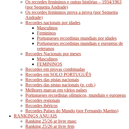
Os recordes femininos e outras histórias – 1934/1963
(por Sequeira Andrade)
Os recordes femininos prova a prova (por Sequeira
Andrade)
Recordes nacionais por idades
Masculinos
Femininos
Portugueses recordistas mundiais por idades
Portugueses recordistas mundiais e europeus de
veteranos
Recordes Nacionais por meses
Masculinos
FEMININOS
Recordes em provas combinadas
Recordes em SOLO PORTUGUÊS
Recordes das pistas nacionais
Recordes das pistas nacionais (p. cob.)
Melhores marcas em vários países
Portugueses recordistas olímpicos, mundiais e europeus
Recordes regionais
Recordes ibéricos
Recordes Países do Mundo (por Fernando Martins)
RANKINGS ANUAIS
Ranking 25/26 ar livre masc
Ranking 25/26 ar livre fem