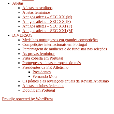
Atletas
Atletas masculinos
Atletas femininos
Antigos atletas – SEC XX (M)
Antigos atletas – SEC XX (F)
Antigos atletas – SEC XXI (F)
Antigos atletas – SEC XXI (M)
DIVERSOS
Medalhas portuguesas em grandes competições
Competições internacionais em Portugal
Percentagem de mulheres e de fundistas nas seleções
As provas femininas
Pista coberta em Portugal
Portugueses atletas europeus do mês
Presidentes da F.P. Atletismo
Presidentes
Fernando Mota
Os pódios e as revelações anuais da Revista Atletismo
Atletas e clubes federados
Doping em Portugal
Proudly powered by WordPress