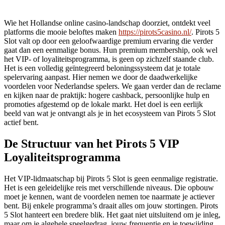
Wie het Hollandse online casino-landschap doorziet, ontdekt veel
platforms die mooie beloftes maken
https://pirots5casino.nl/
. Pirots 5
Slot valt op door een geloofwaardige premium ervaring die verder
gaat dan een eenmalige bonus. Hun premium membership, ook wel
het VIP- of loyaliteitsprogramma, is geen op zichzelf staande club.
Het is een volledig geïntegreerd beloningssysteem dat je totale
spelervaring aanpast. Hier nemen we door de daadwerkelijke
voordelen voor Nederlandse spelers. We gaan verder dan de reclame
en kijken naar de praktijk: hogere cashback, persoonlijke hulp en
promoties afgestemd op de lokale markt. Het doel is een eerlijk
beeld van wat je ontvangt als je in het ecosysteem van Pirots 5 Slot
actief bent.
De Structuur van het Pirots 5 VIP
Loyaliteitsprogramma
Het VIP-lidmaatschap bij Pirots 5 Slot is geen eenmalige registratie.
Het is een geleidelijke reis met verschillende niveaus. Die opbouw
moet je kennen, want de voordelen nemen toe naarmate je actiever
bent. Bij enkele programma’s draait alles om jouw stortingen. Pirots
5 Slot hanteert een bredere blik. Het gaat niet uitsluitend om je inleg,
maar om je algehele speelgedrag, jouw frequentie en je toewijding