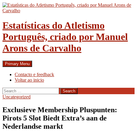
Skip
to
content
Estatísticas do Atletismo
Português, criado por Manuel
Arons de Carvalho
Search
Primary Menu
Contacto e feedback
Voltar ao inicio
Search
for:
Uncategorized
Exclusieve Membership Pluspunten:
Pirots 5 Slot Biedt Extra’s aan de
Nederlandse markt