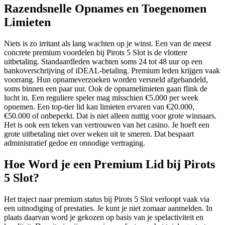
Razendsnelle Opnames en Toegenomen
Limieten
Niets is zo irritant als lang wachten op je winst. Een van de meest
concrete premium voordelen bij Pirots 5 Slot is de vlottere
uitbetaling. Standaardleden wachten soms 24 tot 48 uur op een
bankoverschrijving of iDEAL-betaling. Premium leden krijgen vaak
voorrang. Hun opnameverzoeken worden versneld afgehandeld,
soms binnen een paar uur. Ook de opnamelimieten gaan flink de
lucht in. Een reguliere speler mag misschien €5.000 per week
opnemen. Een top-tier lid kan limieten ervaren van €20.000,
€50.000 of onbeperkt. Dat is niet alleen nuttig voor grote winnaars.
Het is ook een teken van vertrouwen van het casino. Je hoeft een
grote uitbetaling niet over weken uit te smeren. Dat bespaart
administratief gedoe en onnodige vertraging.
Hoe Word je een Premium Lid bij Pirots
5 Slot?
Het traject naar premium status bij Pirots 5 Slot verloopt vaak via
een uitnodiging of prestaties. Je kunt je niet zomaar aanmelden. In
plaats daarvan word je gekozen op basis van je spelactiviteit en