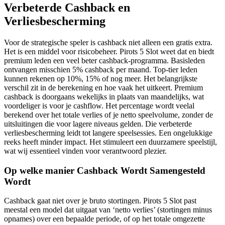
Verbeterde Cashback en
Verliesbescherming
Voor de strategische speler is cashback niet alleen een gratis extra.
Het is een middel voor risicobeheer. Pirots 5 Slot weet dat en biedt
premium leden een veel beter cashback-programma. Basisleden
ontvangen misschien 5% cashback per maand. Top-tier leden
kunnen rekenen op 10%, 15% of nog meer. Het belangrijkste
verschil zit in de berekening en hoe vaak het uitkeert. Premium
cashback is doorgaans wekelijks in plaats van maandelijks, wat
voordeliger is voor je cashflow. Het percentage wordt veelal
berekend over het totale verlies of je netto speelvolume, zonder de
uitsluitingen die voor lagere niveaus gelden. Die verbeterde
verliesbescherming leidt tot langere speelsessies. Een ongelukkige
reeks heeft minder impact. Het stimuleert een duurzamere speelstijl,
wat wij essentieel vinden voor verantwoord plezier.
Op welke manier Cashback Wordt Samengesteld
Wordt
Cashback gaat niet over je bruto stortingen. Pirots 5 Slot past
meestal een model dat uitgaat van ‘netto verlies’ (stortingen minus
opnames) over een bepaalde periode, of op het totale omgezette