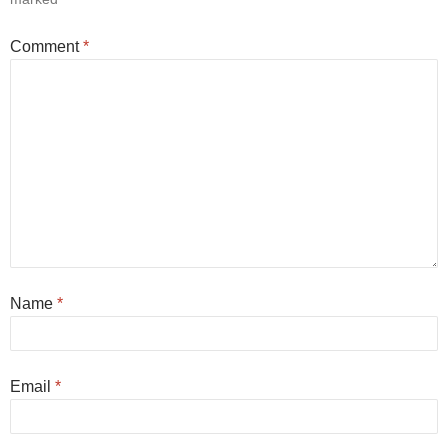
Comment
*
Name
*
Email
*