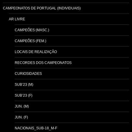
CAMPEONATOS DE PORTUGAL (INDIVIDUAIS)
AR LIVRE
CAMPEÕES (MASC.)
CAMPEÕES (FEM.)
LOCAIS DE REALIZAÇÃO
RECORDES DOS CAMPEONATOS
CURIOSIDADES
SUB’23 (M)
SUB’23 (F)
JUN. (M)
JUN. (F)
NACIONAIS_SUB-18_M-F