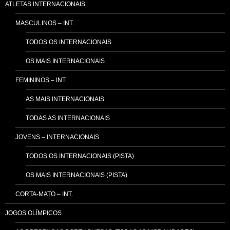
ATLETAS INTERNACIONAIS
MASCULINOS – INT.
TODOS OS INTERNACIONAIS
OS MAIS INTERNACIONAIS
FEMININOS – INT.
AS MAIS INTERNACIONAIS
TODAS AS INTERNACIONAIS
JOVENS – INTERNACIONAIS
TODOS OS INTERNACIONAIS (PISTA)
OS MAIS INTERNACIONAIS (PISTA)
CORTA-MATO – INT.
JOGOS OLÍMPICOS