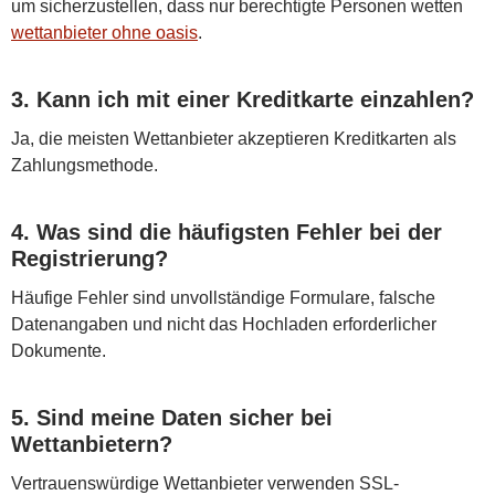
um sicherzustellen, dass nur berechtigte Personen wetten
wettanbieter ohne oasis
.
3. Kann ich mit einer Kreditkarte einzahlen?
Ja, die meisten Wettanbieter akzeptieren Kreditkarten als
Zahlungsmethode.
4. Was sind die häufigsten Fehler bei der
Registrierung?
Häufige Fehler sind unvollständige Formulare, falsche
Datenangaben und nicht das Hochladen erforderlicher
Dokumente.
5. Sind meine Daten sicher bei
Wettanbietern?
Vertrauenswürdige Wettanbieter verwenden SSL-