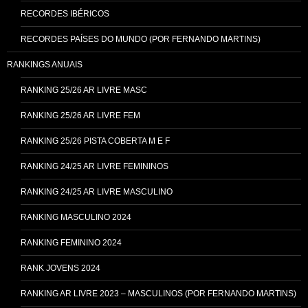
RECORDES IBÉRICOS
RECORDES PAÍSES DO MUNDO (POR FERNANDO MARTINS)
RANKINGS ANUAIS
RANKING 25/26 AR LIVRE MASC
RANKING 25/26 AR LIVRE FEM
RANKING 25/26 PISTA COBERTA M E F
RANKING 24/25 AR LIVRE FEMININOS
RANKING 24/25 AR LIVRE MASCULINO
RANKING MASCULINO 2024
RANKING FEMININO 2024
RANK JOVENS 2024
RANKING AR LIVRE 2023 – MASCULINOS (POR FERNANDO MARTINS)