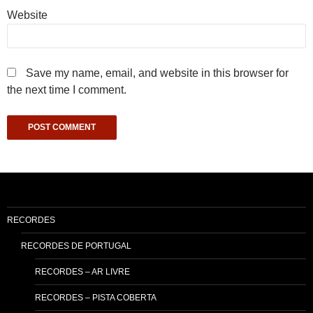
Website
Save my name, email, and website in this browser for
the next time I comment.
RECORDES
RECORDES DE PORTUGAL
RECORDES – AR LIVRE
RECORDES – PISTA COBERTA