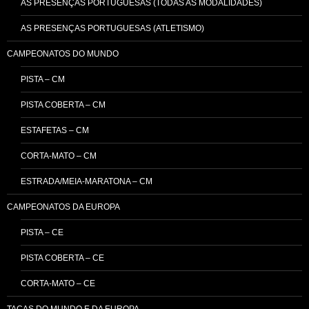
AS PRESENÇAS PORTUGUESAS (TODAS AS MODALIDADES)
AS PRESENÇAS PORTUGUESAS (ATLETISMO)
CAMPEONATOS DO MUNDO
PISTA – CM
PISTA COBERTA – CM
ESTAFETAS – CM
CORTA-MATO – CM
ESTRADA/MEIA-MARATONA – CM
CAMPEONATOS DA EUROPA
PISTA – CE
PISTA COBERTA – CE
CORTA-MATO – CE