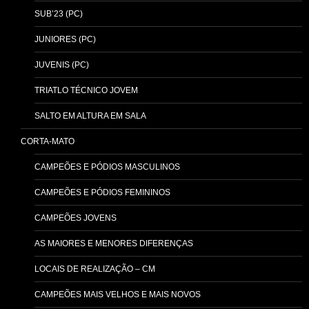
SUB’23 (PC)
JUNIORES (PC)
JUVENIS (PC)
TRIATLO TÉCNICO JOVEM
SALTO EM ALTURA EM SALA
CORTA-MATO
CAMPEÕES E PÓDIOS MASCULINOS
CAMPEÕES E PÓDIOS FEMININOS
CAMPEÕES JOVENS
AS MAIORES E MENORES DIFERENÇAS
LOCAIS DE REALIZAÇÃO – CM
CAMPEÕES MAIS VELHOS E MAIS NOVOS