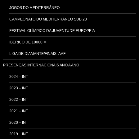
JOGOS DO MEDITERRÂNEO
CAMPEONATO DO MEDITERRÂNEO SUB’23
FESTIVAL OLÍMPICO DA JUVENTUDE EUROPEIA
IBÉRICO DE 10000 M
LIGA DE DIAMANTE/FINAIS IAAF
PRESENÇAS INTERNACIONAIS ANO A ANO
2024 – INT
2023 – INT
2022 – INT
2021 – INT
2020 – INT
2019 – INT