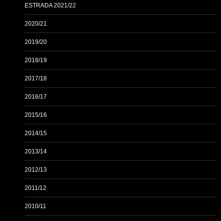
ESTRADA 2021/22
2020/21
2019/20
2018/19
2017/18
2016/17
2015/16
2014/15
2013/14
2012/13
2011/12
2010/11