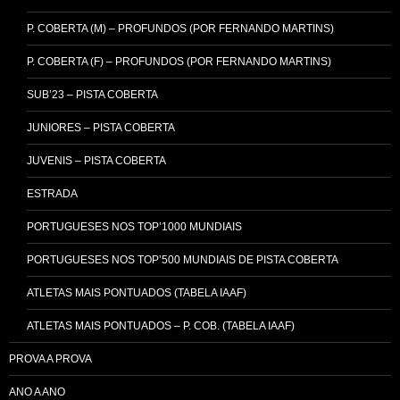
P. COBERTA (M) – PROFUNDOS (POR FERNANDO MARTINS)
P. COBERTA (F) – PROFUNDOS (POR FERNANDO MARTINS)
SUB’23 – PISTA COBERTA
JUNIORES – PISTA COBERTA
JUVENIS – PISTA COBERTA
ESTRADA
PORTUGUESES NOS TOP’1000 MUNDIAIS
PORTUGUESES NOS TOP’500 MUNDIAIS DE PISTA COBERTA
ATLETAS MAIS PONTUADOS (TABELA IAAF)
ATLETAS MAIS PONTUADOS – P. COB. (TABELA IAAF)
PROVA A PROVA
ANO A ANO