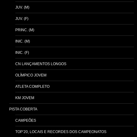
JUV. (M)
JUV. (F)
PRINC. (M)
INIC. (M)
INIC. (F)
CN LANÇAMENTOS LONGOS
OLÍMPICO JOVEM
ATLETA COMPLETO
KM JOVEM
PISTA COBERTA
CAMPEÕES
TOP’20, LOCAIS E RECORDES DOS CAMPEONATOS