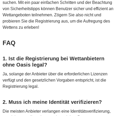
suchen. Mit ein paar einfachen Schritten und der Beachtung
von Sicherheitstipps können Benutzer sicher und effizient an
Wettangeboten teilnehmen. Zögern Sie also nicht und
probieren Sie die Registrierung aus, um die Aufregung des
Wettens zu erleben!
FAQ
1. Ist die Registrierung bei Wettanbietern
ohne Oasis legal?
Ja, solange der Anbieter über die erforderlichen Lizenzen
verfügt und den gesetzlichen Vorgaben entspricht, ist die
Registrierung legal.
2. Muss ich meine Identität verifizieren?
Die meisten Anbieter verlangen eine Identitätsverifizierung,