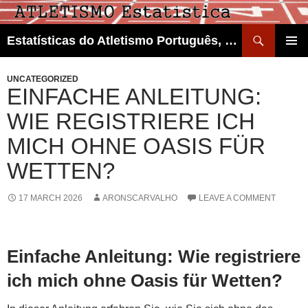
Skip
to
Search
Estatísticas do Atletismo Português, criado por Manuel Arons de Carvalho
content
PRIMAR
MENU
UNCATEGORIZED
EINFACHE ANLEITUNG:
WIE REGISTRIERE ICH
MICH OHNE OASIS FÜR
WETTEN?
17 MARCH 2026
ARONSCARVALHO
LEAVE A COMMENT
Einfache Anleitung: Wie registriere
ich mich ohne Oasis für Wetten?