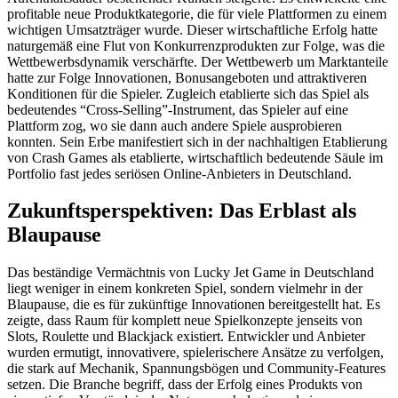
profitable neue Produktkategorie, die für viele Plattformen zu einem
wichtigen Umsatzträger wurde. Dieser wirtschaftliche Erfolg hatte
naturgemäß eine Flut von Konkurrenzprodukten zur Folge, was die
Wettbewerbsdynamik verschärfte. Der Wettbewerb um Marktanteile
hatte zur Folge Innovationen, Bonusangeboten und attraktiveren
Konditionen für die Spieler. Zugleich etablierte sich das Spiel als
bedeutendes “Cross-Selling”-Instrument, das Spieler auf eine
Plattform zog, wo sie dann auch andere Spiele ausprobieren
konnten. Sein Erbe manifestiert sich in der nachhaltigen Etablierung
von Crash Games als etablierte, wirtschaftlich bedeutende Säule im
Portfolio fast jedes seriösen Online-Anbieters in Deutschland.
Zukunftsperspektiven: Das Erblast als
Blaupause
Das beständige Vermächtnis von Lucky Jet Game in Deutschland
liegt weniger in einem konkreten Spiel, sondern vielmehr in der
Blaupause, die es für zukünftige Innovationen bereitgestellt hat. Es
zeigte, dass Raum für komplett neue Spielkonzepte jenseits von
Slots, Roulette und Blackjack existiert. Entwickler und Anbieter
wurden ermutigt, innovativere, spielerischere Ansätze zu verfolgen,
die stark auf Mechanik, Spannungsbögen und Community-Features
setzen. Die Branche begriff, dass der Erfolg eines Produkts von