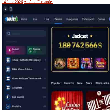
14 June 2026
António Fernandes