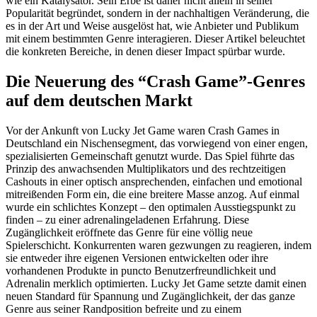
wie ein Katalysator. Sein Erbe ist daher nicht allein in seiner
Popularität begründet, sondern in der nachhaltigen Veränderung, die
es in der Art und Weise ausgelöst hat, wie Anbieter und Publikum
mit einem bestimmten Genre interagieren. Dieser Artikel beleuchtet
die konkreten Bereiche, in denen dieser Impact spürbar wurde.
Die Neuerung des “Crash Game”-Genres
auf dem deutschen Markt
Vor der Ankunft von Lucky Jet Game waren Crash Games in
Deutschland ein Nischensegment, das vorwiegend von einer engen,
spezialisierten Gemeinschaft genutzt wurde. Das Spiel führte das
Prinzip des anwachsenden Multiplikators und des rechtzeitigen
Cashouts in einer optisch ansprechenden, einfachen und emotional
mitreißenden Form ein, die eine breitere Masse anzog. Auf einmal
wurde ein schlichtes Konzept – den optimalen Ausstiegspunkt zu
finden – zu einer adrenalingeladenen Erfahrung. Diese
Zugänglichkeit eröffnete das Genre für eine völlig neue
Spielerschicht. Konkurrenten waren gezwungen zu reagieren, indem
sie entweder ihre eigenen Versionen entwickelten oder ihre
vorhandenen Produkte in puncto Benutzerfreundlichkeit und
Adrenalin merklich optimierten. Lucky Jet Game setzte damit einen
neuen Standard für Spannung und Zugänglichkeit, der das ganze
Genre aus seiner Randposition befreite und zu einem