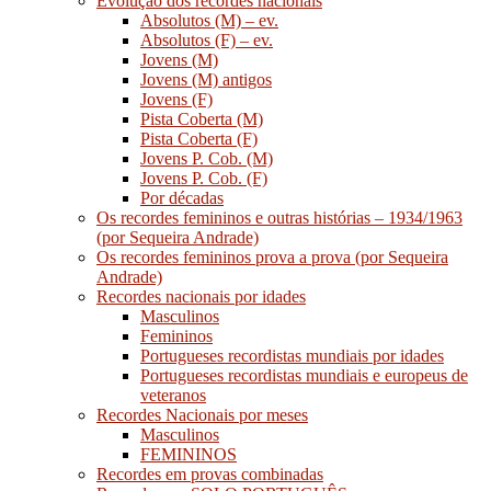
Evolução dos recordes nacionais
Absolutos (M) – ev.
Absolutos (F) – ev.
Jovens (M)
Jovens (M) antigos
Jovens (F)
Pista Coberta (M)
Pista Coberta (F)
Jovens P. Cob. (M)
Jovens P. Cob. (F)
Por décadas
Os recordes femininos e outras histórias – 1934/1963
(por Sequeira Andrade)
Os recordes femininos prova a prova (por Sequeira
Andrade)
Recordes nacionais por idades
Masculinos
Femininos
Portugueses recordistas mundiais por idades
Portugueses recordistas mundiais e europeus de
veteranos
Recordes Nacionais por meses
Masculinos
FEMININOS
Recordes em provas combinadas