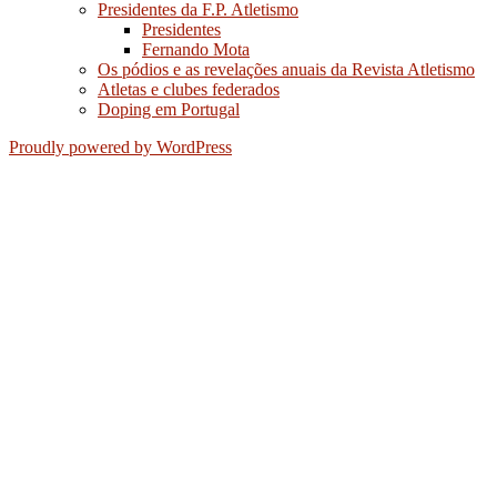
Presidentes da F.P. Atletismo
Presidentes
Fernando Mota
Os pódios e as revelações anuais da Revista Atletismo
Atletas e clubes federados
Doping em Portugal
Proudly powered by WordPress