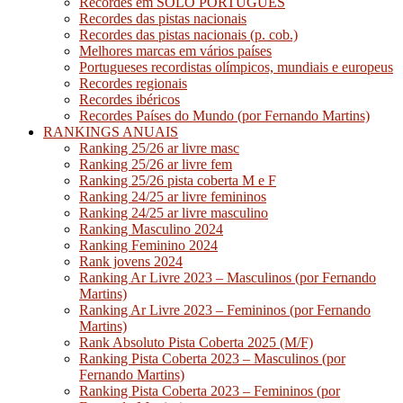
Recordes em SOLO PORTUGUÊS
Recordes das pistas nacionais
Recordes das pistas nacionais (p. cob.)
Melhores marcas em vários países
Portugueses recordistas olímpicos, mundiais e europeus
Recordes regionais
Recordes ibéricos
Recordes Países do Mundo (por Fernando Martins)
RANKINGS ANUAIS
Ranking 25/26 ar livre masc
Ranking 25/26 ar livre fem
Ranking 25/26 pista coberta M e F
Ranking 24/25 ar livre femininos
Ranking 24/25 ar livre masculino
Ranking Masculino 2024
Ranking Feminino 2024
Rank jovens 2024
Ranking Ar Livre 2023 – Masculinos (por Fernando
Martins)
Ranking Ar Livre 2023 – Femininos (por Fernando
Martins)
Rank Absoluto Pista Coberta 2025 (M/F)
Ranking Pista Coberta 2023 – Masculinos (por
Fernando Martins)
Ranking Pista Coberta 2023 – Femininos (por