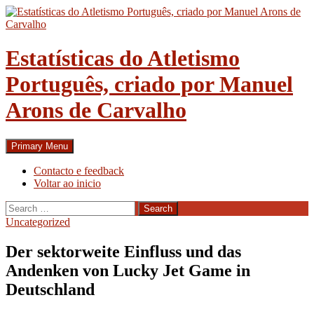
Skip
to
content
Estatísticas do Atletismo
Português, criado por Manuel
Arons de Carvalho
Search
Primary Menu
Contacto e feedback
Voltar ao inicio
Search
for:
Uncategorized
Der sektorweite Einfluss und das
Andenken von Lucky Jet Game in
Deutschland