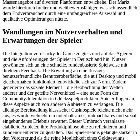
Massenangebot auf diversen Plattformen entwickelte. Der Markt
wurde hierdurch breiter und wettbewerbsfähiger, was schlussendlich
dem Endverbraucher durch eine umfangreichere Auswahl und
qualitative Optimierungen nützte.
Wandlungen im Nutzerverhalten und
Erwartungen der Spieler
Die Integration von Lucky Jet Game zeigte sofort auf das Agieren
und die Anforderungen der Spieler in Deutschland hin. Nutzer
gewöhnten sich an eine schnelle, rundenbasierte Spielweise mit
direktem Feedback. Die Erwartung an eine flüssige,
benutzerfreundliche Benutzeroberfläche, die auf Desktop und mobil
gleichermaßen funktioniert, entwickelte sich zur Norm. Zudem
generierte das soziale Element – die Beobachtung der Wetten
anderer und der geteilte Nervenkitzel – eine neue Form der
Community-Interaktion in Glücksspielprodukten. Spieler fingen an,
diese Aspekte auch von anderen Anbietern zu verlangen. Die
alleinige Bereitstellung klassischer Casinospiele reichte nicht mehr
aus; es wurde vielmehr ein unterhaltsames, mitmachbares und sozial
eingebundenes Erlebnis erwartet. Dieser Umbruch veranlasste
etablierte Anbieter, ihre Produktphilosophie zu reflektieren und
kundenorientierter zu gestalten. Das Spielerlebnis gelangte stärker in
den Vordergrund als die reine Möglichkeit eines Geldgewinns.