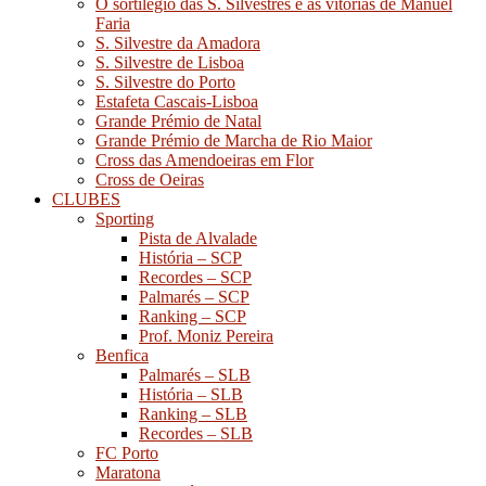
O sortilégio das S. Silvestres e as vitórias de Manuel
Faria
S. Silvestre da Amadora
S. Silvestre de Lisboa
S. Silvestre do Porto
Estafeta Cascais-Lisboa
Grande Prémio de Natal
Grande Prémio de Marcha de Rio Maior
Cross das Amendoeiras em Flor
Cross de Oeiras
CLUBES
Sporting
Pista de Alvalade
História – SCP
Recordes – SCP
Palmarés – SCP
Ranking – SCP
Prof. Moniz Pereira
Benfica
Palmarés – SLB
História – SLB
Ranking – SLB
Recordes – SLB
FC Porto
Maratona