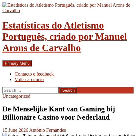
Skip
to
content
Estatísticas do Atletismo
Português, criado por Manuel
Arons de Carvalho
Search
Primary Menu
Contacto e feedback
Voltar ao inicio
Search
for:
Uncategorized
De Menselijke Kant van Gaming bij
Billionaire Casino voor Nederland
15 June 2026
António Fernandes