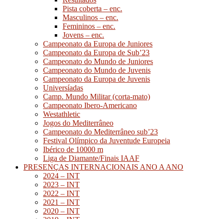
Pista coberta – enc.
Masculinos – enc.
Femininos – enc.
Jovens – enc.
Campeonato da Europa de Juniores
Campeonato da Europa de Sub’23
Campeonato do Mundo de Juniores
Campeonato do Mundo de Juvenis
Campeonato da Europa de Juvenis
Universíadas
Camp. Mundo Militar (corta-mato)
Campeonato Ibero-Americano
Westathletic
Jogos do Mediterrâneo
Campeonato do Mediterrâneo sub’23
Festival Olímpico da Juventude Europeia
Ibérico de 10000 m
Liga de Diamante/Finais IAAF
PRESENÇAS INTERNACIONAIS ANO A ANO
2024 – INT
2023 – INT
2022 – INT
2021 – INT
2020 – INT