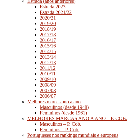
Estrada (anos anteriores)
Estrada 2023
Estrada 2021/22
2020/21
2019/20
2018/19
2017/18
2016/17
2015/16
2014/15
2013/14
2012/13
2011/12
2010/11
2009/10
2008/09
2007/08
2006/07
Melhores marcas ano a ano
Masculinos (desde 1948)
Femininos (desde 1961)
MELHORES MARCAS ANO A ANO – P. COB.
Masculinos – P. Cob.
Femininos – P. Cob.
Portugueses nos rankings mundiais e europeus