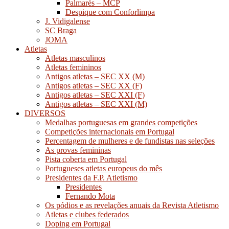
Palmarés – MCP
Despique com Conforlimpa
J. Vidigalense
SC Braga
JOMA
Atletas
Atletas masculinos
Atletas femininos
Antigos atletas – SEC XX (M)
Antigos atletas – SEC XX (F)
Antigos atletas – SEC XXI (F)
Antigos atletas – SEC XXI (M)
DIVERSOS
Medalhas portuguesas em grandes competições
Competições internacionais em Portugal
Percentagem de mulheres e de fundistas nas seleções
As provas femininas
Pista coberta em Portugal
Portugueses atletas europeus do mês
Presidentes da F.P. Atletismo
Presidentes
Fernando Mota
Os pódios e as revelações anuais da Revista Atletismo
Atletas e clubes federados
Doping em Portugal