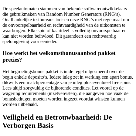
De speelautomaten stammen van bekende softwareontwikkelaars
die gebruikmaken van Random Number Generators (RNG’s).
Onafhankelijke testbureaus toetsen deze RNG’s met regelmaat om
de onvoorspelbaarheid en rechtvaardigheid van de uitkomsten te
waarborgen. Elke spin of kaartdeel is volledig onvoorspelbaar en
kan niet worden beïnvloed. Dit garandeert een rechtvaardig
spelomgeving voor eenieder.
Hoe werkt het welkomstbonusaanbod pakket
precies?
Het begroetingsbonus pakket is in de regel uitgesmeerd over de
begin enkele deposito’s. Iedere inleg zet in werking een apart bonus,
dikwijls een matchpercentage van je inleg plus eventueel free spins.
Lees altijd zorgvuldig de bijhorende condities. Let vooral op de
wagering requirements (inzetvereisten), die aangeven hoe vaak de
bonusbedragen moeten worden ingezet voordat winsten kunnen
worden uitbetaald.
Veiligheid en Betrouwbaarheid: De
Verborgen Basis