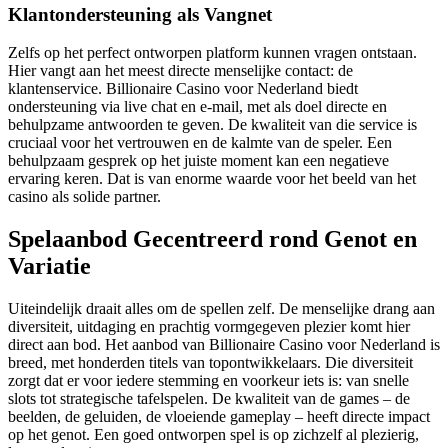
Klantondersteuning als Vangnet
Zelfs op het perfect ontworpen platform kunnen vragen ontstaan.
Hier vangt aan het meest directe menselijke contact: de
klantenservice. Billionaire Casino voor Nederland biedt
ondersteuning via live chat en e-mail, met als doel directe en
behulpzame antwoorden te geven. De kwaliteit van die service is
cruciaal voor het vertrouwen en de kalmte van de speler. Een
behulpzaam gesprek op het juiste moment kan een negatieve
ervaring keren. Dat is van enorme waarde voor het beeld van het
casino als solide partner.
Spelaanbod Gecentreerd rond Genot en
Variatie
Uiteindelijk draait alles om de spellen zelf. De menselijke drang aan
diversiteit, uitdaging en prachtig vormgegeven plezier komt hier
direct aan bod. Het aanbod van Billionaire Casino voor Nederland is
breed, met honderden titels van topontwikkelaars. Die diversiteit
zorgt dat er voor iedere stemming en voorkeur iets is: van snelle
slots tot strategische tafelspelen. De kwaliteit van de games – de
beelden, de geluiden, de vloeiende gameplay – heeft directe impact
op het genot. Een goed ontworpen spel is op zichzelf al plezierig,