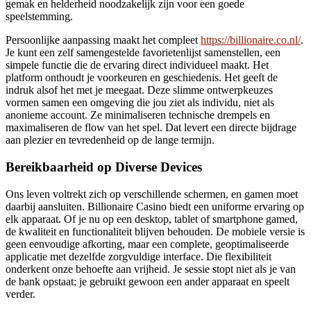
gemak en helderheid noodzakelijk zijn voor een goede
speelstemming.
Persoonlijke aanpassing maakt het compleet
https://billionaire.co.nl/
.
Je kunt een zelf samengestelde favorietenlijst samenstellen, een
simpele functie die de ervaring direct individueel maakt. Het
platform onthoudt je voorkeuren en geschiedenis. Het geeft de
indruk alsof het met je meegaat. Deze slimme ontwerpkeuzes
vormen samen een omgeving die jou ziet als individu, niet als
anonieme account. Ze minimaliseren technische drempels en
maximaliseren de flow van het spel. Dat levert een directe bijdrage
aan plezier en tevredenheid op de lange termijn.
Bereikbaarheid op Diverse Devices
Ons leven voltrekt zich op verschillende schermen, en gamen moet
daarbij aansluiten. Billionaire Casino biedt een uniforme ervaring op
elk apparaat. Of je nu op een desktop, tablet of smartphone gamed,
de kwaliteit en functionaliteit blijven behouden. De mobiele versie is
geen eenvoudige afkorting, maar een complete, geoptimaliseerde
applicatie met dezelfde zorgvuldige interface. Die flexibiliteit
onderkent onze behoefte aan vrijheid. Je sessie stopt niet als je van
de bank opstaat; je gebruikt gewoon een ander apparaat en speelt
verder.