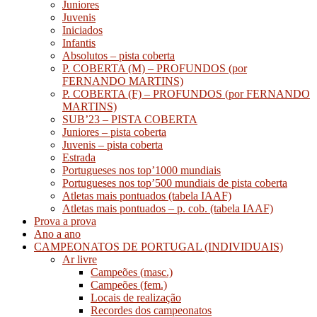
Juniores
Juvenis
Iniciados
Infantis
Absolutos – pista coberta
P. COBERTA (M) – PROFUNDOS (por
FERNANDO MARTINS)
P. COBERTA (F) – PROFUNDOS (por FERNANDO
MARTINS)
SUB’23 – PISTA COBERTA
Juniores – pista coberta
Juvenis – pista coberta
Estrada
Portugueses nos top’1000 mundiais
Portugueses nos top’500 mundiais de pista coberta
Atletas mais pontuados (tabela IAAF)
Atletas mais pontuados – p. cob. (tabela IAAF)
Prova a prova
Ano a ano
CAMPEONATOS DE PORTUGAL (INDIVIDUAIS)
Ar livre
Campeões (masc.)
Campeões (fem.)
Locais de realização
Recordes dos campeonatos