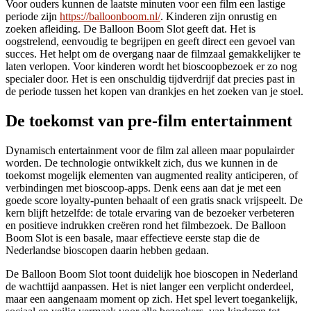
Voor ouders kunnen de laatste minuten voor een film een lastige
periode zijn
https://balloonboom.nl/
. Kinderen zijn onrustig en
zoeken afleiding. De Balloon Boom Slot geeft dat. Het is
oogstrelend, eenvoudig te begrijpen en geeft direct een gevoel van
succes. Het helpt om de overgang naar de filmzaal gemakkelijker te
laten verlopen. Voor kinderen wordt het bioscoopbezoek er zo nog
specialer door. Het is een onschuldig tijdverdrijf dat precies past in
de periode tussen het kopen van drankjes en het zoeken van je stoel.
De toekomst van pre-film entertainment
Dynamisch entertainment voor de film zal alleen maar populairder
worden. De technologie ontwikkelt zich, dus we kunnen in de
toekomst mogelijk elementen van augmented reality anticiperen, of
verbindingen met bioscoop-apps. Denk eens aan dat je met een
goede score loyalty-punten behaalt of een gratis snack vrijspeelt. De
kern blijft hetzelfde: de totale ervaring van de bezoeker verbeteren
en positieve indrukken creëren rond het filmbezoek. De Balloon
Boom Slot is een basale, maar effectieve eerste stap die de
Nederlandse bioscopen daarin hebben gedaan.
De Balloon Boom Slot toont duidelijk hoe bioscopen in Nederland
de wachttijd aanpassen. Het is niet langer een verplicht onderdeel,
maar een aangenaam moment op zich. Het spel levert toegankelijk,