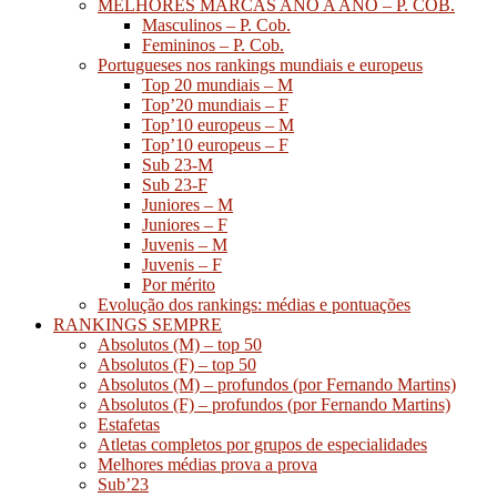
MELHORES MARCAS ANO A ANO – P. COB.
Masculinos – P. Cob.
Femininos – P. Cob.
Portugueses nos rankings mundiais e europeus
Top 20 mundiais – M
Top’20 mundiais – F
Top’10 europeus – M
Top’10 europeus – F
Sub 23-M
Sub 23-F
Juniores – M
Juniores – F
Juvenis – M
Juvenis – F
Por mérito
Evolução dos rankings: médias e pontuações
RANKINGS SEMPRE
Absolutos (M) – top 50
Absolutos (F) – top 50
Absolutos (M) – profundos (por Fernando Martins)
Absolutos (F) – profundos (por Fernando Martins)
Estafetas
Atletas completos por grupos de especialidades
Melhores médias prova a prova
Sub’23