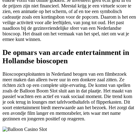
enkele vorm van online gokken. Je investeert geen echt geld in en
de prijzen zijn niet financieel. Meestal krijg je een virtuele score te
zien, een animatie op het scherm, of af en toe een symbolisch
cadeautje zoals een kortingsbon voor de popcorn. Daarom is het een
veilige activiteit voor alle leeftijden, van jong tot oud. Het past
naadloos bij de gezinsvriendelijke sfeer van een Nederlandse
bioscoop. Het draait om het vermaak van het spel, niet om wat je
ermee kunt winnen.
De opmars van arcade entertainment in
Hollandse bioscopen
Bioscoopexploitanten in Nederland beogen van een filmbezoek
meer maken dan alleen twee uur in een donkere zaal zitten. Ze
richten zich op een complete uitje-ervaring. De komst van spellen
zoals de Balloon Boom Slot sluit aan in dat plaatje. Het maakt van
passief wachten een actief en vaak sociaal moment. Die trend kom
je ook terug in lounges met tafelvoetbaltafels of flipperkasten. Dit
soort entertainment biedt meerwaarde aan het bezoek. Het zorgt dat
een avondje film langer en memorabeler, iets waar met name
gezinnen en jongeren positief op reageren.