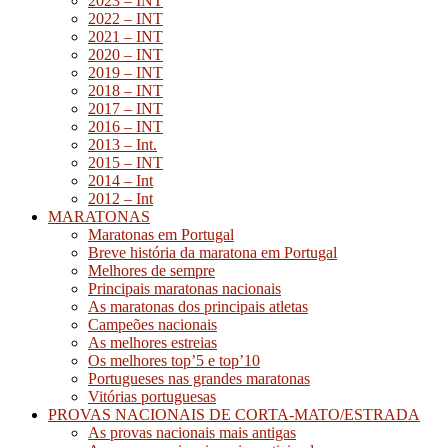
2023 – INT
2022 – INT
2021 – INT
2020 – INT
2019 – INT
2018 – INT
2017 – INT
2016 – INT
2013 – Int.
2015 – INT
2014 – Int
2012 – Int
MARATONAS
Maratonas em Portugal
Breve história da maratona em Portugal
Melhores de sempre
Principais maratonas nacionais
As maratonas dos principais atletas
Campeões nacionais
As melhores estreias
Os melhores top’5 e top’10
Portugueses nas grandes maratonas
Vitórias portuguesas
PROVAS NACIONAIS DE CORTA-MATO/ESTRADA
As provas nacionais mais antigas