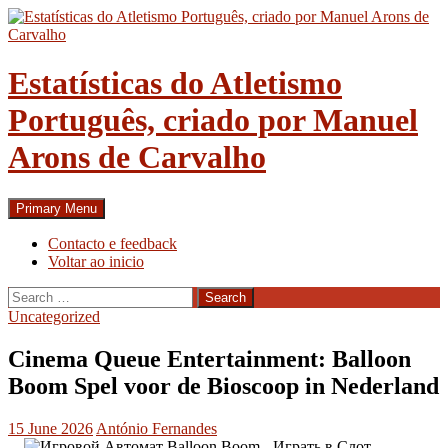
Skip
to
content
Estatísticas do Atletismo
Português, criado por Manuel
Arons de Carvalho
Search
Primary Menu
Contacto e feedback
Voltar ao inicio
Search
for:
Uncategorized
Cinema Queue Entertainment: Balloon
Boom Spel voor de Bioscoop in Nederland
15 June 2026
António Fernandes