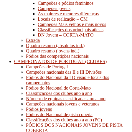
Campeões e pódios femininos
Campeões jovens
As maiores e menores diferenças
Locais de realização – CM
Campeões Mais velhos e mais novos
Classificações dos principais atletas
DN Jovem – CORTA-MATO
Estrada
Quadro resumo (absolutos ind.)
Quadro resumo (jovens ind.)
Pódios das competições nacionais
CAMPEONATOS DE PORTUGAL (CLUBES)
Campeões de Portugal
Campeões nacionais das II e III Divisões
Pódios do Nacional da I Divisão e locais dos
campeonatos
Pódios do Nacional de Corta-Mato
Classificações dos clubes ano a ano
Número de equipas classificadas ano a ano
Campeões nacionais jovens e veteranos
Pódios jovens
Pódios do Nacional de pista coberta
Classificações dos clubes ano a ano (PC)
PÓDIOS DOS NACIONAIS JOVENS DE PISTA
COBERTA