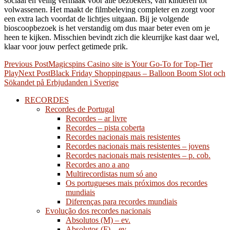
sociaal en veilig vermaak voor alle bezoekers, van kinderen tot
volwassenen. Het maakt de filmbeleving completer en zorgt voor
een extra lach voordat de lichtjes uitgaan. Bij je volgende
bioscoopbezoek is het verstandig om dus maar beter even om je
heen te kijken. Misschien bevindt zich die kleurrijke kast daar wel,
klaar voor jouw perfect getimede prik.
Post
Previous Post
Magicspins Casino site is Your Go-To for Top-Tier
Play
Next Post
Black Friday Shoppingpaus – Balloon Boom Slot och
navigation
Sökandet på Erbjudanden i Sverige
RECORDES
Recordes de Portugal
Recordes – ar livre
Recordes – pista coberta
Recordes nacionais mais resistentes
Recordes nacionais mais resistentes – jovens
Recordes nacionais mais resistentes – p. cob.
Recordes ano a ano
Multirecordistas num só ano
Os portugueses mais próximos dos recordes
mundiais
Diferenças para recordes mundiais
Evolução dos recordes nacionais
Absolutos (M) – ev.
Absolutos (F) – ev.