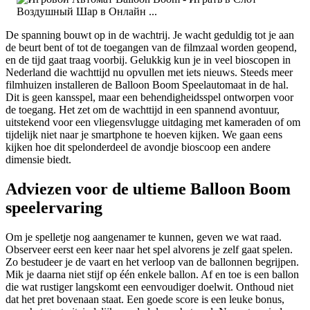
De spanning bouwt op in de wachtrij. Je wacht geduldig tot je aan
de beurt bent of tot de toegangen van de filmzaal worden geopend,
en de tijd gaat traag voorbij. Gelukkig kun je in veel bioscopen in
Nederland die wachttijd nu opvullen met iets nieuws. Steeds meer
filmhuizen installeren de Balloon Boom Speelautomaat in de hal.
Dit is geen kansspel, maar een behendigheidsspel ontworpen voor
de toegang. Het zet om de wachttijd in een spannend avontuur,
uitstekend voor een vliegensvlugge uitdaging met kameraden of om
tijdelijk niet naar je smartphone te hoeven kijken. We gaan eens
kijken hoe dit spelonderdeel de avondje bioscoop een andere
dimensie biedt.
Adviezen voor de ultieme Balloon Boom
speelervaring
Om je spelletje nog aangenamer te kunnen, geven we wat raad.
Observeer eerst een keer naar het spel alvorens je zelf gaat spelen.
Zo bestudeer je de vaart en het verloop van de ballonnen begrijpen.
Mik je daarna niet stijf op één enkele ballon. Af en toe is een ballon
die wat rustiger langskomt een eenvoudiger doelwit. Onthoud niet
dat het pret bovenaan staat. Een goede score is een leuke bonus,