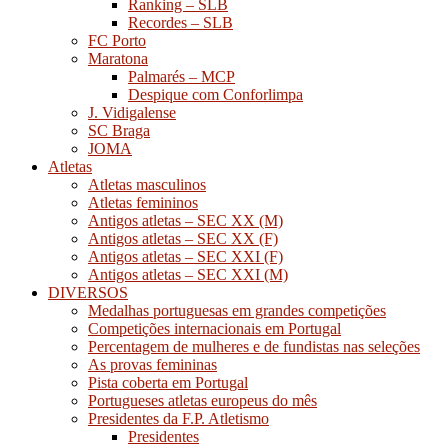
Ranking – SLB
Recordes – SLB
FC Porto
Maratona
Palmarés – MCP
Despique com Conforlimpa
J. Vidigalense
SC Braga
JOMA
Atletas
Atletas masculinos
Atletas femininos
Antigos atletas – SEC XX (M)
Antigos atletas – SEC XX (F)
Antigos atletas – SEC XXI (F)
Antigos atletas – SEC XXI (M)
DIVERSOS
Medalhas portuguesas em grandes competições
Competições internacionais em Portugal
Percentagem de mulheres e de fundistas nas seleções
As provas femininas
Pista coberta em Portugal
Portugueses atletas europeus do mês
Presidentes da F.P. Atletismo
Presidentes