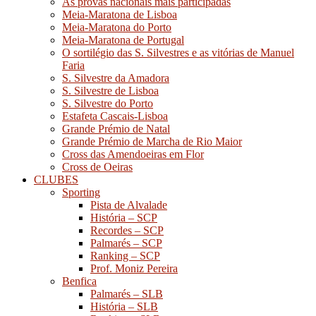
As provas nacionais mais participadas
Meia-Maratona de Lisboa
Meia-Maratona do Porto
Meia-Maratona de Portugal
O sortilégio das S. Silvestres e as vitórias de Manuel
Faria
S. Silvestre da Amadora
S. Silvestre de Lisboa
S. Silvestre do Porto
Estafeta Cascais-Lisboa
Grande Prémio de Natal
Grande Prémio de Marcha de Rio Maior
Cross das Amendoeiras em Flor
Cross de Oeiras
CLUBES
Sporting
Pista de Alvalade
História – SCP
Recordes – SCP
Palmarés – SCP
Ranking – SCP
Prof. Moniz Pereira
Benfica
Palmarés – SLB
História – SLB