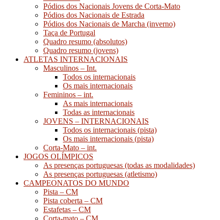
Pódios dos Nacionais Jovens de Corta-Mato
Pódios dos Nacionais de Estrada
Pódios dos Nacionais de Marcha (inverno)
Taça de Portugal
Quadro resumo (absolutos)
Quadro resumo (jovens)
ATLETAS INTERNACIONAIS
Masculinos – Int.
Todos os internacionais
Os mais internacionais
Femininos – int.
As mais internacionais
Todas as internacionais
JOVENS – INTERNACIONAIS
Todos os internacionais (pista)
Os mais internacionais (pista)
Corta-Mato – int.
JOGOS OLÍMPICOS
As presenças portuguesas (todas as modalidades)
As presenças portuguesas (atletismo)
CAMPEONATOS DO MUNDO
Pista – CM
Pista coberta – CM
Estafetas – CM
Corta-mato – CM