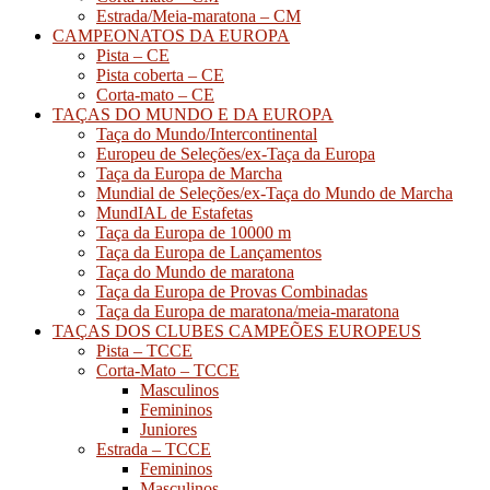
Estrada/Meia-maratona – CM
CAMPEONATOS DA EUROPA
Pista – CE
Pista coberta – CE
Corta-mato – CE
TAÇAS DO MUNDO E DA EUROPA
Taça do Mundo/Intercontinental
Europeu de Seleções/ex-Taça da Europa
Taça da Europa de Marcha
Mundial de Seleções/ex-Taça do Mundo de Marcha
MundIAL de Estafetas
Taça da Europa de 10000 m
Taça da Europa de Lançamentos
Taça do Mundo de maratona
Taça da Europa de Provas Combinadas
Taça da Europa de maratona/meia-maratona
TAÇAS DOS CLUBES CAMPEÕES EUROPEUS
Pista – TCCE
Corta-Mato – TCCE
Masculinos
Femininos
Juniores
Estrada – TCCE
Femininos
Masculinos