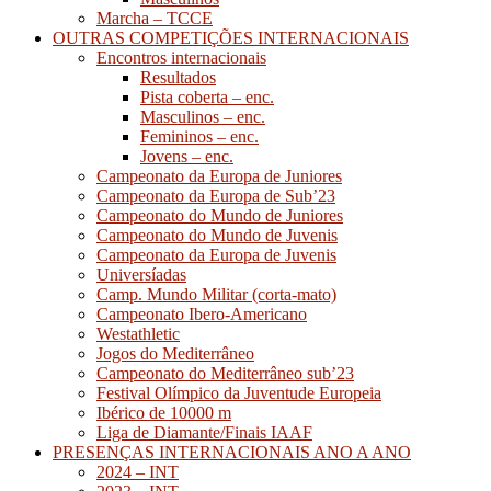
Marcha – TCCE
OUTRAS COMPETIÇÕES INTERNACIONAIS
Encontros internacionais
Resultados
Pista coberta – enc.
Masculinos – enc.
Femininos – enc.
Jovens – enc.
Campeonato da Europa de Juniores
Campeonato da Europa de Sub’23
Campeonato do Mundo de Juniores
Campeonato do Mundo de Juvenis
Campeonato da Europa de Juvenis
Universíadas
Camp. Mundo Militar (corta-mato)
Campeonato Ibero-Americano
Westathletic
Jogos do Mediterrâneo
Campeonato do Mediterrâneo sub’23
Festival Olímpico da Juventude Europeia
Ibérico de 10000 m
Liga de Diamante/Finais IAAF
PRESENÇAS INTERNACIONAIS ANO A ANO
2024 – INT