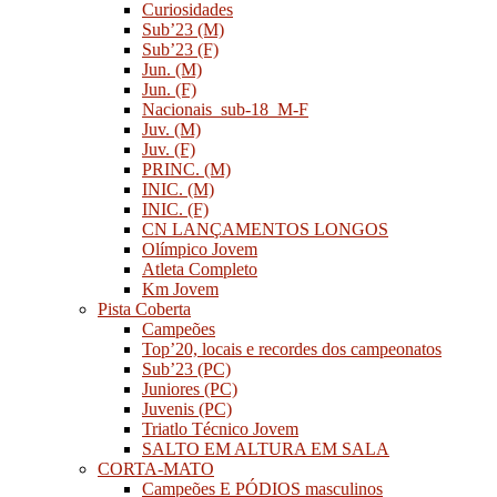
Curiosidades
Sub’23 (M)
Sub’23 (F)
Jun. (M)
Jun. (F)
Nacionais_sub-18_M-F
Juv. (M)
Juv. (F)
PRINC. (M)
INIC. (M)
INIC. (F)
CN LANÇAMENTOS LONGOS
Olímpico Jovem
Atleta Completo
Km Jovem
Pista Coberta
Campeões
Top’20, locais e recordes dos campeonatos
Sub’23 (PC)
Juniores (PC)
Juvenis (PC)
Triatlo Técnico Jovem
SALTO EM ALTURA EM SALA
CORTA-MATO
Campeões E PÓDIOS masculinos