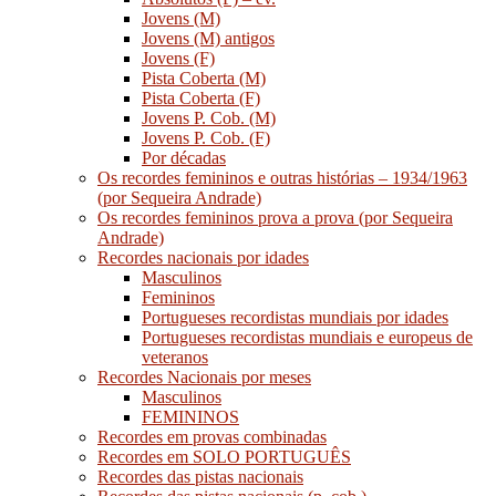
Jovens (M)
Jovens (M) antigos
Jovens (F)
Pista Coberta (M)
Pista Coberta (F)
Jovens P. Cob. (M)
Jovens P. Cob. (F)
Por décadas
Os recordes femininos e outras histórias – 1934/1963
(por Sequeira Andrade)
Os recordes femininos prova a prova (por Sequeira
Andrade)
Recordes nacionais por idades
Masculinos
Femininos
Portugueses recordistas mundiais por idades
Portugueses recordistas mundiais e europeus de
veteranos
Recordes Nacionais por meses
Masculinos
FEMININOS
Recordes em provas combinadas
Recordes em SOLO PORTUGUÊS
Recordes das pistas nacionais