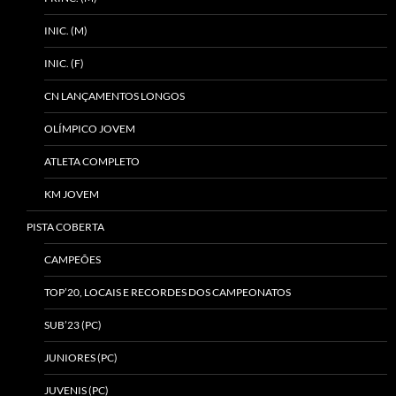
INIC. (M)
INIC. (F)
CN LANÇAMENTOS LONGOS
OLÍMPICO JOVEM
ATLETA COMPLETO
KM JOVEM
PISTA COBERTA
CAMPEÕES
TOP’20, LOCAIS E RECORDES DOS CAMPEONATOS
SUB’23 (PC)
JUNIORES (PC)
JUVENIS (PC)