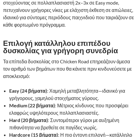
στοχεύοντας σε πολλαπλασιαστή 2x–3x σε Easy mode,
πετυχαίνουν γρήγορες νίκες με ελάχιστη έκθεση σε απώλειες,
ιδανικό για σύντομες περιόδους παιχνιδιού που ταιριάζουν σε
κάθε φορτωμένο πρόγραμμα.
Επιλογή κατάλληλου επιπέδου
δυσκολίας για γρήγορη συνεδρία
Τα επίπεδα δυσκολίας στο Chicken Road επηρεάζουν άμεσα
τον αριθμό των βημάτων που θα κάνετε πριν κινδυνεύσετε με
αποκλεισμό:
Easy (24 βήματα)
: Χαμηλή μεταβλητότητα—ιδανικό για
γρήγορους, χαμηλού στοιχήματος γύρους.
Medium (22 βήματα)
: Μέτριος κίνδυνος που προσφέρει
ελαφρώς υψηλότερους πολλαπλασιαστές.
Hard (20 βήματα)
: Συντομότεροι γύροι με αυξημένη
πιθανότητα να βρεθείτε σε παγίδες νωρίς.
Hardcore (15 βήματα)
: Η πιο έντονη επιλογή—κατάλληλο