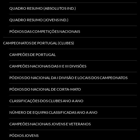
QUADRO RESUMO (ABSOLUTOS IND.)
QUADRO RESUMO (JOVENS IND.)
PÓDIOS DAS COMPETIÇÕES NACIONAIS
CAMPEONATOS DE PORTUGAL (CLUBES)
CAMPEÕES DE PORTUGAL
CAMPEÕES NACIONAIS DAS II E III DIVISÕES
PÓDIOS DO NACIONAL DA I DIVISÃO E LOCAIS DOS CAMPEONATOS
PÓDIOS DO NACIONAL DE CORTA-MATO
CLASSIFICAÇÕES DOS CLUBES ANO A ANO
NÚMERO DE EQUIPAS CLASSIFICADAS ANO A ANO
CAMPEÕES NACIONAIS JOVENS E VETERANOS
PÓDIOS JOVENS