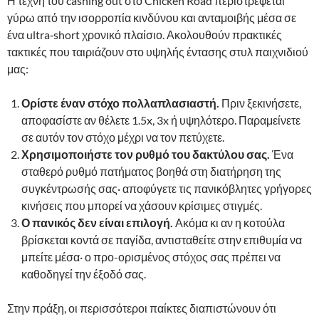
Η τέχνη του cashing out στο Chicken Road περιστρέφεται
γύρω από την ισορροπία κινδύνου και ανταμοιβής μέσα σε
ένα ultra‑short χρονικό πλαίσιο. Ακολουθούν πρακτικές
τακτικές που ταιριάζουν στο υψηλής έντασης στυλ παιχνιδιού
μας:
Ορίστε έναν στόχο πολλαπλασιαστή.
Πριν ξεκινήσετε,
αποφασίστε αν θέλετε 1.5x, 3x ή υψηλότερο. Παραμείνετε
σε αυτόν τον στόχο μέχρι να τον πετύχετε.
Χρησιμοποιήστε τον ρυθμό του δακτύλου σας.
Ένα
σταθερό ρυθμό πατήματος βοηθά στη διατήρηση της
συγκέντρωσής σας· αποφύγετε τις πανικόβλητες γρήγορες
κινήσεις που μπορεί να χάσουν κρίσιμες στιγμές.
Ο πανικός δεν είναι επιλογή.
Ακόμα κι αν η κοτούλα
βρίσκεται κοντά σε παγίδα, αντισταθείτε στην επιθυμία να
μπείτε μέσα· ο προ-ορισμένος στόχος σας πρέπει να
καθοδηγεί την έξοδό σας.
Στην πράξη, οι περισσότεροι παίκτες διαπιστώνουν ότι