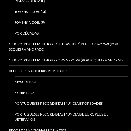
PISTA COBERTA (F)
JOVENS P. COB. (M)
JOVENS P. COB. (F)
POR DÉCADAS
OS RECORDES FEMININOS E OUTRAS HISTÓRIAS – 1934/1963 (POR
SEQUEIRA ANDRADE)
OS RECORDES FEMININOS PROVA A PROVA (POR SEQUEIRA ANDRADE)
RECORDES NACIONAIS POR IDADES
MASCULINOS
FEMININOS
PORTUGUESES RECORDISTAS MUNDIAIS POR IDADES
PORTUGUESES RECORDISTAS MUNDIAIS E EUROPEUS DE
VETERANOS
RECORDES NACIONAIS POR MESES