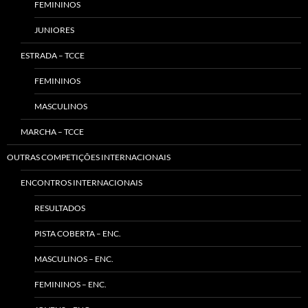
FEMININOS
JUNIORES
ESTRADA – TCCE
FEMININOS
MASCULINOS
MARCHA – TCCE
OUTRAS COMPETIÇÕES INTERNACIONAIS
ENCONTROS INTERNACIONAIS
RESULTADOS
PISTA COBERTA – ENC.
MASCULINOS – ENC.
FEMININOS – ENC.