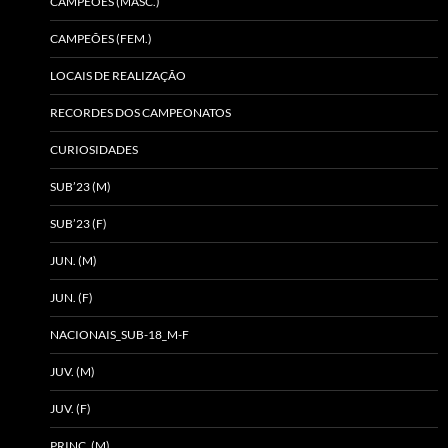
CAMPEÕES (MASC.)
CAMPEÕES (FEM.)
LOCAIS DE REALIZAÇÃO
RECORDES DOS CAMPEONATOS
CURIOSIDADES
SUB’23 (M)
SUB’23 (F)
JUN. (M)
JUN. (F)
NACIONAIS_SUB-18_M-F
JUV. (M)
JUV. (F)
PRINC. (M)