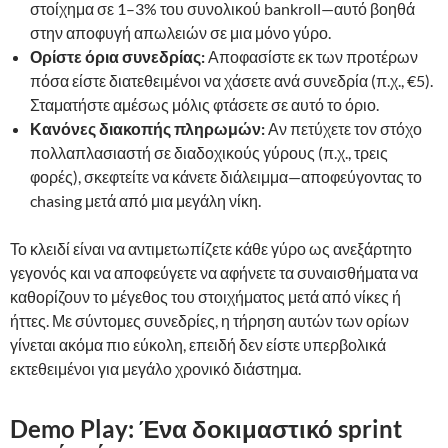
στοίχημα σε 1–3% του συνολικού bankroll—αυτό βοηθά
στην αποφυγή απωλειών σε μια μόνο γύρο.
Ορίστε όρια συνεδρίας:
Αποφασίστε εκ των προτέρων
πόσα είστε διατεθειμένοι να χάσετε ανά συνεδρία (π.χ., €5).
Σταματήστε αμέσως μόλις φτάσετε σε αυτό το όριο.
Κανόνες διακοπής πληρωμών:
Αν πετύχετε τον στόχο
πολλαπλασιαστή σε διαδοχικούς γύρους (π.χ., τρεις
φορές), σκεφτείτε να κάνετε διάλειμμα—αποφεύγοντας το
chasing μετά από μια μεγάλη νίκη.
Το κλειδί είναι να αντιμετωπίζετε κάθε γύρο ως ανεξάρτητο
γεγονός και να αποφεύγετε να αφήνετε τα συναισθήματα να
καθορίζουν το μέγεθος του στοιχήματος μετά από νίκες ή
ήττες. Με σύντομες συνεδρίες, η τήρηση αυτών των ορίων
γίνεται ακόμα πιο εύκολη, επειδή δεν είστε υπερβολικά
εκτεθειμένοι για μεγάλο χρονικό διάστημα.
Demo Play: Ένα δοκιμαστικό sprint