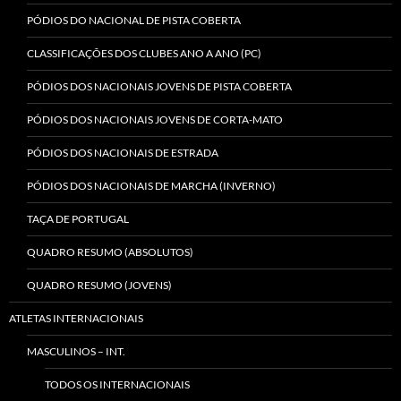
PÓDIOS DO NACIONAL DE PISTA COBERTA
CLASSIFICAÇÕES DOS CLUBES ANO A ANO (PC)
PÓDIOS DOS NACIONAIS JOVENS DE PISTA COBERTA
PÓDIOS DOS NACIONAIS JOVENS DE CORTA-MATO
PÓDIOS DOS NACIONAIS DE ESTRADA
PÓDIOS DOS NACIONAIS DE MARCHA (INVERNO)
TAÇA DE PORTUGAL
QUADRO RESUMO (ABSOLUTOS)
QUADRO RESUMO (JOVENS)
ATLETAS INTERNACIONAIS
MASCULINOS – INT.
TODOS OS INTERNACIONAIS