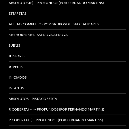
ABSOLUTOS (F) – PROFUNDOS (POR FERNANDO MARTINS)
ESTAFETAS
ATLETAS COMPLETOS POR GRUPOS DE ESPECIALIDADES
MELHORES MÉDIAS PROVA A PROVA
SUB’23
JUNIORES
JUVENIS
INICIADOS
INFANTIS
ABSOLUTOS – PISTA COBERTA
P. COBERTA (M) – PROFUNDOS (POR FERNANDO MARTINS)
P. COBERTA (F) – PROFUNDOS (POR FERNANDO MARTINS)