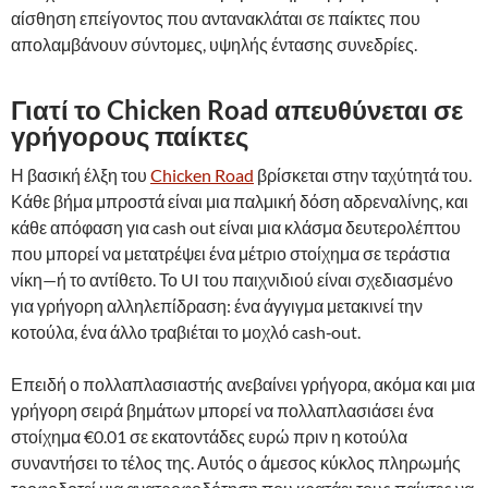
αίσθηση επείγοντος που αντανακλάται σε παίκτες που
απολαμβάνουν σύντομες, υψηλής έντασης συνεδρίες.
Γιατί το Chicken Road απευθύνεται σε
γρήγορους παίκτες
Η βασική έλξη του
Chicken Road
βρίσκεται στην ταχύτητά του.
Κάθε βήμα μπροστά είναι μια παλμική δόση αδρεναλίνης, και
κάθε απόφαση για cash out είναι μια κλάσμα δευτερολέπτου
που μπορεί να μετατρέψει ένα μέτριο στοίχημα σε τεράστια
νίκη—ή το αντίθετο. Το UI του παιχνιδιού είναι σχεδιασμένο
για γρήγορη αλληλεπίδραση: ένα άγγιγμα μετακινεί την
κοτούλα, ένα άλλο τραβιέται το μοχλό cash‑out.
Επειδή ο πολλαπλασιαστής ανεβαίνει γρήγορα, ακόμα και μια
γρήγορη σειρά βημάτων μπορεί να πολλαπλασιάσει ένα
στοίχημα €0.01 σε εκατοντάδες ευρώ πριν η κοτούλα
συναντήσει το τέλος της. Αυτός ο άμεσος κύκλος πληρωμής