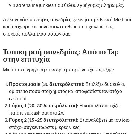
για adrenaline junkies που θέλουν γρήγορες πληρωμές.
Αν κυνηγάτε σύντομες συνεδρίες, ξεκινήστε με Easy ή Medium
και προχωρήστε μόνο όταν σταθερά πετυχαίνετε τους
στόχους πολλαπλασιαστών σας.
Τυπική ροή συνεδρίας: Από το Tap
στην επιτυχία
Μια τυπική γρήγορη συνεδρία μπορεί να έχει ως εξής:
Προετοιμασία (30 δευτερόλεπτα):
Επιλέξτε δυσκολία,
ορίστε το ποσό στοιχήματος και αποφασίστε τον στόχο
cash‑out.
Γύρος 1 (20–30 δευτερόλεπτα):
Η κοτούλα διασχίζει·
πατάτε για cash out στο 2x.
Γύρος 2 (15–25 δευτερόλεπτα):
Επαναλάβετε με τον ίδιο
στόχο· συγκεντρώστε μικρές νίκες.