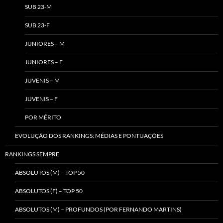
SUB 23-M
SUB 23-F
JUNIORES – M
JUNIORES – F
JUVENIS – M
JUVENIS – F
POR MÉRITO
EVOLUÇÃO DOS RANKINGS: MÉDIAS E PONTUAÇÕES
RANKINGS SEMPRE
ABSOLUTOS (M) – TOP 50
ABSOLUTOS (F) – TOP 50
ABSOLUTOS (M) – PROFUNDOS (POR FERNANDO MARTINS)