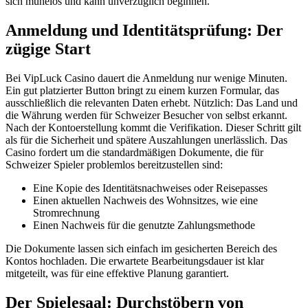
sich mühelos und kann unverzüglich beginnen.
Anmeldung und Identitätsprüfung: Der
zügige Start
Bei VipLuck Casino dauert die Anmeldung nur wenige Minuten.
Ein gut platzierter Button bringt zu einem kurzen Formular, das
ausschließlich die relevanten Daten erhebt. Nützlich: Das Land und
die Währung werden für Schweizer Besucher von selbst erkannt.
Nach der Kontoerstellung kommt die Verifikation. Dieser Schritt gilt
als für die Sicherheit und spätere Auszahlungen unerlässlich. Das
Casino fordert um die standardmäßigen Dokumente, die für
Schweizer Spieler problemlos bereitzustellen sind:
Eine Kopie des Identitätsnachweises oder Reisepasses
Einen aktuellen Nachweis des Wohnsitzes, wie eine
Stromrechnung
Einen Nachweis für die genutzte Zahlungsmethode
Die Dokumente lassen sich einfach im gesicherten Bereich des
Kontos hochladen. Die erwartete Bearbeitungsdauer ist klar
mitgeteilt, was für eine effektive Planung garantiert.
Der Spielesaal: Durchstöbern von