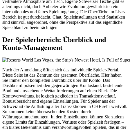
vertrautere Atmosphäre am Tisch. Eigene Schweizer Tische gibt es
allerdings nicht, doch Anbieter wie Evolution gewährleisten ein
internationales und faires Spielumgebung. Die Oberfläche im Live-
Bereich ist gut durchdacht. Chat, Spieleinstellungen und Statistiken
sind sinnvoll angeordnet, ohne die Perspektive auf das eigentliche
Spielablauf zu beeinträchtigen.
Der Spielerbereich: Überblick und
Konto-Management
Nach der Anmeldung öffnet sich das individuelle Spieler-Portal.
Diese Seite ist das Zentrum der gesamten Oberfläche. Hier haben
Sie immer den kompletten Durchblick über Ihr Konto. Das
Dashboard präsentiert den gegenwärtigen Kontostand, bestehende
Boni und ausstehende Wettanforderungen auf einen Blick. Die
Kontoverwaltung ist logisch gegliedert in Transaktionsverlauf,
Bonusübersicht und eigene Einstellungen. Für Spieler aus der
Schweiz ist die Auflistung aller Transaktionen in CHF sehr wertvoll.
So kommen keine überraschenden Kosten durch
Währungsumrechnungen. In den Einstellungen können Sie zudem
eigene Limits für Einzahlungen, Verluste oder Spielzeit festlegen –
ein klares Bekenntnis zum verantwortungsvollen Spielen, das in der