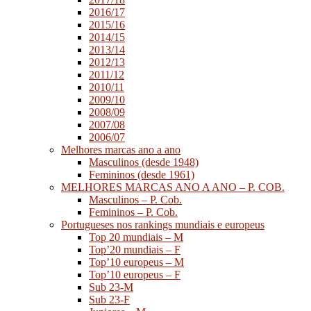
2016/17
2015/16
2014/15
2013/14
2012/13
2011/12
2010/11
2009/10
2008/09
2007/08
2006/07
Melhores marcas ano a ano
Masculinos (desde 1948)
Femininos (desde 1961)
MELHORES MARCAS ANO A ANO – P. COB.
Masculinos – P. Cob.
Femininos – P. Cob.
Portugueses nos rankings mundiais e europeus
Top 20 mundiais – M
Top’20 mundiais – F
Top’10 europeus – M
Top’10 europeus – F
Sub 23-M
Sub 23-F