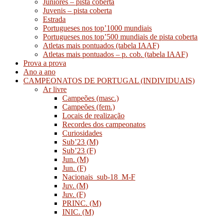
Juniores – pista coberta
Juvenis – pista coberta
Estrada
Portugueses nos top’1000 mundiais
Portugueses nos top’500 mundiais de pista coberta
Atletas mais pontuados (tabela IAAF)
Atletas mais pontuados – p. cob. (tabela IAAF)
Prova a prova
Ano a ano
CAMPEONATOS DE PORTUGAL (INDIVIDUAIS)
Ar livre
Campeões (masc.)
Campeões (fem.)
Locais de realização
Recordes dos campeonatos
Curiosidades
Sub’23 (M)
Sub’23 (F)
Jun. (M)
Jun. (F)
Nacionais_sub-18_M-F
Juv. (M)
Juv. (F)
PRINC. (M)
INIC. (M)