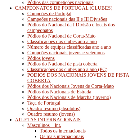
Pódios das competições nacionais
CAMPEONATOS DE PORTUGAL (CLUBES)
Campeões de Portugal
Campeões nacionais das II e III Divisões
Pódios do Nacional da I Divisão e locais dos
campeonatos
Pódios do Nacional de Corta-Mato
Classificações dos clubes ano a ano
Número de equipas classificadas ano a ano
Campeões nacionais jovens e veteranos
Pódios jovens
Pódios do Nacional de pista coberta
Classificações dos clubes ano a ano (PC)
PÓDIOS DOS NACIONAIS JOVENS DE PISTA
COBERTA
Pódios dos Nacionais Jovens de Corta-Mato
Pódios dos Nacionais de Estrada
Pódios dos Nacionais de Marcha (inverno)
Taça de Portugal
Quadro resumo (absolutos)
Quadro resumo (jovens)
ATLETAS INTERNACIONAIS
Masculinos – Int.
Todos os internacionais
Os mais internacionais