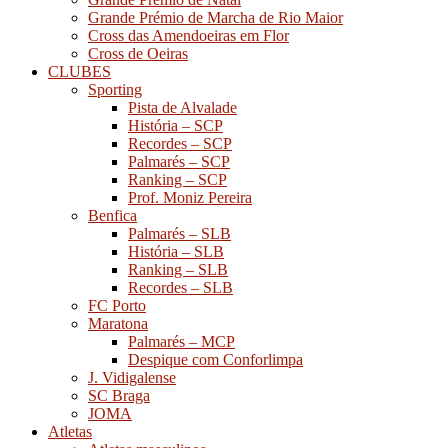
Grande Prémio de Marcha de Rio Maior
Cross das Amendoeiras em Flor
Cross de Oeiras
CLUBES
Sporting
Pista de Alvalade
História – SCP
Recordes – SCP
Palmarés – SCP
Ranking – SCP
Prof. Moniz Pereira
Benfica
Palmarés – SLB
História – SLB
Ranking – SLB
Recordes – SLB
FC Porto
Maratona
Palmarés – MCP
Despique com Conforlimpa
J. Vidigalense
SC Braga
JOMA
Atletas