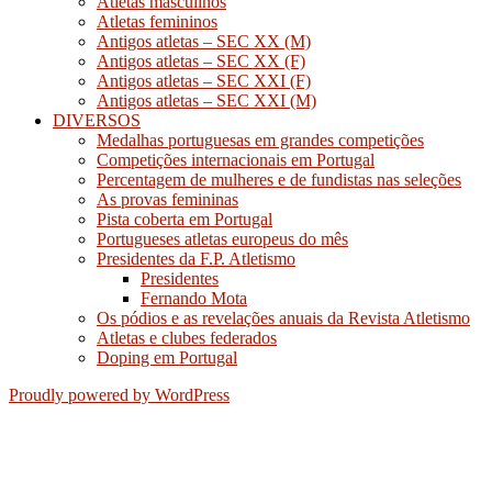
Atletas masculinos
Atletas femininos
Antigos atletas – SEC XX (M)
Antigos atletas – SEC XX (F)
Antigos atletas – SEC XXI (F)
Antigos atletas – SEC XXI (M)
DIVERSOS
Medalhas portuguesas em grandes competições
Competições internacionais em Portugal
Percentagem de mulheres e de fundistas nas seleções
As provas femininas
Pista coberta em Portugal
Portugueses atletas europeus do mês
Presidentes da F.P. Atletismo
Presidentes
Fernando Mota
Os pódios e as revelações anuais da Revista Atletismo
Atletas e clubes federados
Doping em Portugal
Proudly powered by WordPress