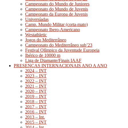
Campeonato do Mundo de Juniores
Campeonato do Mundo de Juvenis
Campeonato da Europa de Juvenis
Universíadas
Camp. Mundo Militar (corta-mato)
Campeonato Ibero-Americano
Westathletic
Jogos do Mediterrâneo
Campeonato do Mediterrâneo sub’23
Festival Olímpico da Juventude Europeia
Ibérico de 10000 m
Liga de Diamante/Finais IAAF
PRESENÇAS INTERNACIONAIS ANO A ANO
2024 – INT
2023 – INT
2022 – INT
2021 – INT
2020 – INT
2019 – INT
2018 – INT
2017 – INT
2016 – INT
2013 – Int.
2015 – INT
2014 – Int