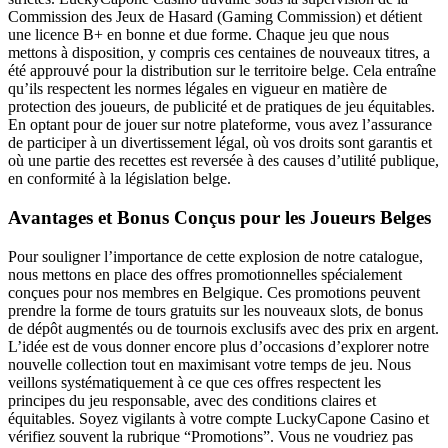
Commission des Jeux de Hasard (Gaming Commission) et détient
une licence B+ en bonne et due forme. Chaque jeu que nous
mettons à disposition, y compris ces centaines de nouveaux titres, a
été approuvé pour la distribution sur le territoire belge. Cela entraîne
qu’ils respectent les normes légales en vigueur en matière de
protection des joueurs, de publicité et de pratiques de jeu équitables.
En optant pour de jouer sur notre plateforme, vous avez l’assurance
de participer à un divertissement légal, où vos droits sont garantis et
où une partie des recettes est reversée à des causes d’utilité publique,
en conformité à la législation belge.
Avantages et Bonus Conçus pour les Joueurs Belges
Pour souligner l’importance de cette explosion de notre catalogue,
nous mettons en place des offres promotionnelles spécialement
conçues pour nos membres en Belgique. Ces promotions peuvent
prendre la forme de tours gratuits sur les nouveaux slots, de bonus
de dépôt augmentés ou de tournois exclusifs avec des prix en argent.
L’idée est de vous donner encore plus d’occasions d’explorer notre
nouvelle collection tout en maximisant votre temps de jeu. Nous
veillons systématiquement à ce que ces offres respectent les
principes du jeu responsable, avec des conditions claires et
équitables. Soyez vigilants à votre compte LuckyCapone Casino et
vérifiez souvent la rubrique “Promotions”. Vous ne voudriez pas