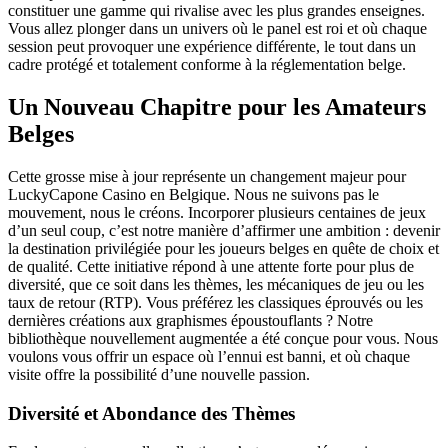
constituer une gamme qui rivalise avec les plus grandes enseignes.
Vous allez plonger dans un univers où le panel est roi et où chaque
session peut provoquer une expérience différente, le tout dans un
cadre protégé et totalement conforme à la réglementation belge.
Un Nouveau Chapitre pour les Amateurs
Belges
Cette grosse mise à jour représente un changement majeur pour
LuckyCapone Casino en Belgique. Nous ne suivons pas le
mouvement, nous le créons. Incorporer plusieurs centaines de jeux
d’un seul coup, c’est notre manière d’affirmer une ambition : devenir
la destination privilégiée pour les joueurs belges en quête de choix et
de qualité. Cette initiative répond à une attente forte pour plus de
diversité, que ce soit dans les thèmes, les mécaniques de jeu ou les
taux de retour (RTP). Vous préférez les classiques éprouvés ou les
dernières créations aux graphismes époustouflants ? Notre
bibliothèque nouvellement augmentée a été conçue pour vous. Nous
voulons vous offrir un espace où l’ennui est banni, et où chaque
visite offre la possibilité d’une nouvelle passion.
Diversité et Abondance des Thèmes