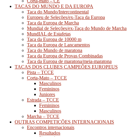
Corta-mato – CE
TAÇAS DO MUNDO E DA EUROPA
Taça do Mundo/Intercontinental
Europeu de Seleções/ex-Taça da Europa
Taça da Europa de Marcha
Mundial de Seleções/ex-Taça do Mundo de Marcha
MundIAL de Estafetas
Taça da Europa de 10000 m
Taça da Europa de Lançamentos
Taça do Mundo de maratona
Taça da Europa de Provas Combinadas
Taça da Europa de maratona/meia-maratona
TAÇAS DOS CLUBES CAMPEÕES EUROPEUS
Pista – TCCE
Corta-Mato – TCCE
Masculinos
Femininos
Juniores
Estrada – TCCE
Femininos
Masculinos
Marcha – TCCE
OUTRAS COMPETIÇÕES INTERNACIONAIS
Encontros internacionais
Resultados