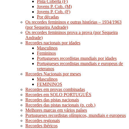
Pista Coberta (F)
Jovens P. Cob. (M)
Jovens P. Cob. (F)
Por décadas
Os recordes femininos e outras histórias – 1934/1963
(por Sequeira Andrade)
Os recordes femininos prova a prova (por Sequeira
Andrade)
Recordes nacionais por idades
Masculinos
Femininos
Portugueses recordistas mundiais por idades
Portugueses recordistas mundiais e europeus de
veteranos
Recordes Nacionais por meses
Masculinos
FEMININOS
Recordes em provas combinadas
Recordes em SOLO PORTUGUÊS
Recordes das pistas nacionais
Recordes das pistas nacionais (p. cob.)
Melhores marcas em vários países
Portugueses recordistas olímpicos, mundiais e europeus
Recordes regionais
Recordes ibéricos