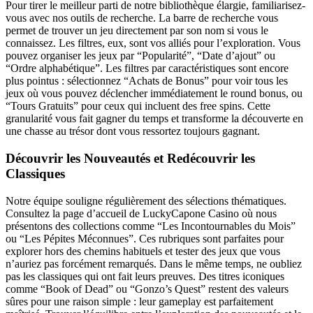
Pour tirer le meilleur parti de notre bibliothèque élargie, familiarisez-
vous avec nos outils de recherche. La barre de recherche vous
permet de trouver un jeu directement par son nom si vous le
connaissez. Les filtres, eux, sont vos alliés pour l’exploration. Vous
pouvez organiser les jeux par “Popularité”, “Date d’ajout” ou
“Ordre alphabétique”. Les filtres par caractéristiques sont encore
plus pointus : sélectionnez “Achats de Bonus” pour voir tous les
jeux où vous pouvez déclencher immédiatement le round bonus, ou
“Tours Gratuits” pour ceux qui incluent des free spins. Cette
granularité vous fait gagner du temps et transforme la découverte en
une chasse au trésor dont vous ressortez toujours gagnant.
Découvrir les Nouveautés et Redécouvrir les
Classiques
Notre équipe souligne régulièrement des sélections thématiques.
Consultez la page d’accueil de LuckyCapone Casino où nous
présentons des collections comme “Les Incontournables du Mois”
ou “Les Pépites Méconnues”. Ces rubriques sont parfaites pour
explorer hors des chemins habituels et tester des jeux que vous
n’auriez pas forcément remarqués. Dans le même temps, ne oubliez
pas les classiques qui ont fait leurs preuves. Des titres iconiques
comme “Book of Dead” ou “Gonzo’s Quest” restent des valeurs
sûres pour une raison simple : leur gameplay est parfaitement