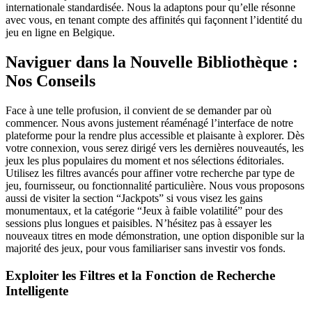
internationale standardisée. Nous la adaptons pour qu’elle résonne
avec vous, en tenant compte des affinités qui façonnent l’identité du
jeu en ligne en Belgique.
Naviguer dans la Nouvelle Bibliothèque :
Nos Conseils
Face à une telle profusion, il convient de se demander par où
commencer. Nous avons justement réaménagé l’interface de notre
plateforme pour la rendre plus accessible et plaisante à explorer. Dès
votre connexion, vous serez dirigé vers les dernières nouveautés, les
jeux les plus populaires du moment et nos sélections éditoriales.
Utilisez les filtres avancés pour affiner votre recherche par type de
jeu, fournisseur, ou fonctionnalité particulière. Nous vous proposons
aussi de visiter la section “Jackpots” si vous visez les gains
monumentaux, et la catégorie “Jeux à faible volatilité” pour des
sessions plus longues et paisibles. N’hésitez pas à essayer les
nouveaux titres en mode démonstration, une option disponible sur la
majorité des jeux, pour vous familiariser sans investir vos fonds.
Exploiter les Filtres et la Fonction de Recherche
Intelligente