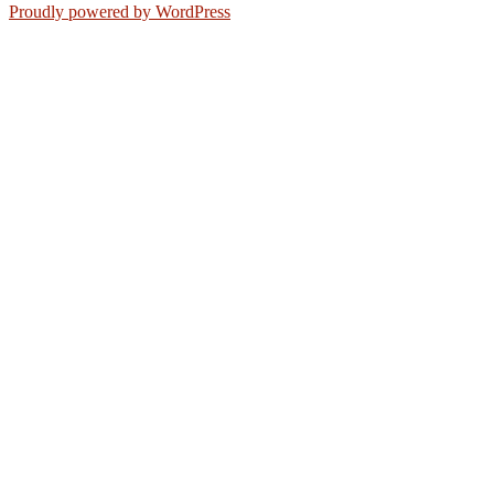
Proudly powered by WordPress