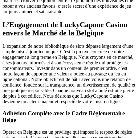
maîtrisé. Trouver l’équilibre entre l’exploration des nouveautés et le
retour à vos anciens favoris, c’est le secret d’une expérience de jeu
toujours animée et satisfaisante.
L’Engagement de LuckyCapone Casino
envers le Marché de la Belgique
L’expansion de notre bibliothèque de slots dépasse largement d’une
simple mise à jour technique. C’est la preuve concrète de notre
engagement à long terme en Belgique. Nous croyons en ce marché,
à ses joueurs informés et à son écosystème régulé qui protège les
consommateurs. Investir dans un contenu de premier ordre, c’est
notre façon de apporter une valeur ajoutée au paysage du jeu en
ligne national. Notre objectif est de bâtir avec vous une relation de
confiance, fondée sur la transparence, un divertissement de qualité et
une pratique responsable. Chaque nouveau slot ajouté est une pierre
de plus à cet édifice. Nous désirons que LuckyCapone Casino
devienne un acteur majeur et respecté de votre loisir en ligne.
Adhésion Complète avec le Cadre Réglementaire
Belge
Opérer en Belgique est un privilège qui impose le respect de règles
strictes. LuckyCapone Casino travaille sous la supervision de la