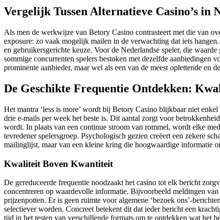
Vergelijk Tussen Alternatieve Casino’s in
Als men de werkwijze van Betory Casino contrasteert met die van ove
exposure: zo vaak mogelijk mailen in de verwachting dat iets hangen. Di
en gebruikersgerichte keuze. Voor de Nederlandse speler, die waarde ge
sommige concurrenten spelers bestoken met dezelfde aanbiedingen voor
prominente aanbieder, maar wel als een van de meest oplettende en dege
De Geschikte Frequentie Ontdekken: Kwali
Het mantra ‘less is more’ wordt bij Betory Casino blijkbaar niet enke
drie e-mails per week het beste is. Dit aantal zorgt voor betrokkenhe
wordt. In plaats van een continue stroom van rommel, wordt elke meded
tevredener spelersgroep. Psychologisch gezien creëert een zekere scha
mailinglijst, maar van een kleine kring die hoogwaardige informatie o
Kwaliteit Boven Kwantiteit
De gereduceerde frequentie noodzaakt het casino tot elk bericht zorgv
concentreren op waardevolle informatie. Bijvoorbeeld meldingen va
prijzenpotten. Er is geen ruimte voor algemene ‘bezoek ons’-berichte
selectiever worden. Concreet betekent dit dat ieder bericht een krachtig
tijd in het testen van verschillende formats om te ontdekken wat het b