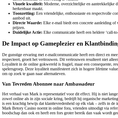
Visuele kwaliteit:
Moderne, overzichtelijke en aantrekkelijke d
herkenbaar maakt.
Toonzetting:
Een vriendelijke, enthousiaste en respectvolle comm
aanbod uit.
Directe Waarde:
Elke e-mail biedt een concrete aanleiding of 
prijzen.
Duidelijke Actie:
Elke communicatie heeft een heldere ‘call-to-
De Impact op Gameplezier en Klantbindin
De gunstige ervaring met e-mailcommunicatie heeft een direct en meetba
respecteert, groeit het vertrouwen. Dit vertrouwen resulteert niet al
Loyaliteit in de online gokwereld is fragiel, maar een consequente, 
spelersgroep. Deze loyaliteit manifesteert zich in hogere lifetime va
om op zoek te gaan naar alternatieven.
Van Tevreden Abonnee naar Ambassadeur
Het verhaal van Mark is representatief voor dit effect. Hij is niet lan
zowel online als in zijn sociale kring, bedrijft hij organische marke
is een krachtig bewijs dat klanttevredenheid op elk vlak – zelfs in de 
Mark Betory Casino noemt in online fora, vrienden uitnodigt via refe
boodschap dan ook en heeft een fors groter bereik dan vaak wordt ge