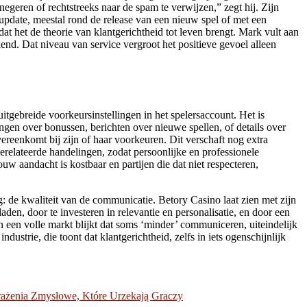
geren of rechtstreeks naar de spam te verwijzen,” zegt hij. Zijn
update, meestal rond de release van een nieuw spel of met een
at het de theorie van klantgerichtheid tot leven brengt. Mark vult aan
end. Dat niveau van service vergroot het positieve gevoel alleen
tgebreide voorkeursinstellingen in het spelersaccount. Het is
ingen over bonussen, berichten over nieuwe spellen, of details over
vereenkomt bij zijn of haar voorkeuren. Dit verschaft nog extra
gerelateerde handelingen, zodat persoonlijke en professionele
uw aandacht is kostbaar en partijen die dat niet respecteren,
 de kwaliteit van de communicatie. Betory Casino laat zien met zijn
en, door te investeren in relevantie en personalisatie, en door een
In een volle markt blijkt dat soms ‘minder’ communiceren, uiteindelijk
ustrie, die toont dat klantgerichtheid, zelfs in iets ogenschijnlijk
Wrażenia Zmysłowe, Które Urzekają Graczy