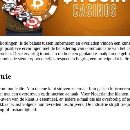
 kortingen, is de balans tussen informeren en overladen vinden een kuns
jn positieve ervaringen met de benadering van communicatie van het ca
 voelen. Deze ervaring toont aan op hoe een gepland e‑mailplan de gebr
nicatie steunt op wederzijds respect en begrip, een principe dat in de
trie
 communicatie. Aan de ene kant streven ze ernaar hun gasten informer
en met een overdreven opdringerige aanpak. Voor Nederlandse klanten, 
uwen van de klant is essentieel, en iedere e-mail die als overbodig of t
kbaar winst volgens hun tevreden inschrijvers. De industrie strijdt fre
ing of losbandigheid.