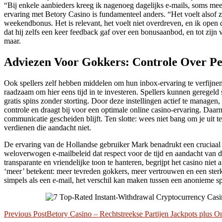
“Bij enkele aanbieders kreeg ik nagenoeg dagelijks e-mails, soms mee
ervaring met Betory Casino is fundamenteel anders. “Het voelt alsof 
weekendbonus. Het is relevant, het voelt niet overdreven, en ik open d
dat hij zelfs een keer feedback gaf over een bonusaanbod, en tot zijn
maar.
Adviezen Voor Gokkers: Controle Over Pe
Ook spellers zelf hebben middelen om hun inbox-ervaring te verfijnen.
raadzaam om hier eens tijd in te investeren. Spellers kunnen geregeld 
gratis spins zonder storting. Door deze instellingen actief te manage
controle en draagt bij voor een optimale online casino-ervaring. Daar
communicatie gescheiden blijft. Ten slotte: wees niet bang om je uit t
verdienen die aandacht niet.
De ervaring van de Hollandse gebruiker Mark benadrukt een cruciaal m
weloverwogen e-mailbeleid dat respect voor de tijd en aandacht van de
transparante en vriendelijke toon te hanteren, begrijpt het casino nie
‘meer’ betekent: meer tevreden gokkers, meer vertrouwen en een sterker
simpels als een e-mail, het verschil kan maken tussen een anonieme s
Post
Previous Post
Betory Casino – Rechtstreekse Partijen Jackpots plus 