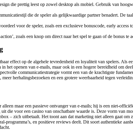
esign die prettig leest op zowel desktop als mobiel. Gebruik van hoogwa
unicatiestijl die de speler als gelijkwaardige partner benadert. De taal 
voordeel voor de speler, zoals een exclusieve bonuscode, early access 
action’, zoals een knop om direct naar het spel te gaan of de bonus te a
g
ar effect op de algehele tevredenheid en loyaliteit van spelers. Als een
leen in het openen van e-mails, maar ook in een hogere bereidheid om de
respectvolle communicatiestrategie vormt een van de krachtigste fundam
lue, meer herhalingsbezoeken en een grotere weerbaarheid tegen verleidi
ger alleen maar een passieve ontvanger van e-mails; hij is een niet-offic
ting uit die voor een casino van onschatbare waarde is. Deze vorm van m
inbox – zich uitbetaalt. Het toont aan dat marketing niet alleen gaat om 
rral-programma’s, en positieve reviews deelt. Dit soort authentieke aan
dacht.