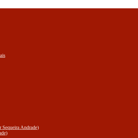
ais
or Sequeira Andrade)
ade)