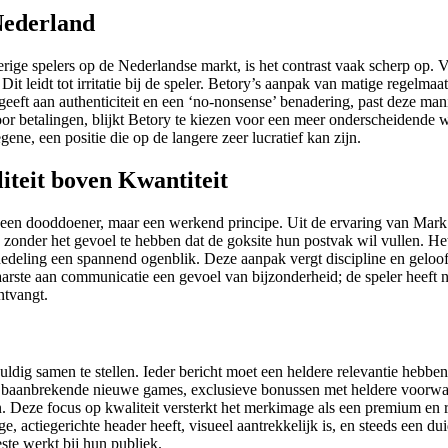
 Nederland
rige spelers op de Nederlandse markt, is het contrast vaak scherp op.
t leidt tot irritatie bij de speler. Betory’s aanpak van matige regelmaa
eft aan authenticiteit en een ‘no-nonsense’ benadering, past deze manie
 betalingen, blijkt Betory te kiezen voor een meer onderscheidende wer
ne, een positie die op de langere zeer lucratief kan zijn.
teit boven Kwantiteit
l een dooddoener, maar een werkend principe. Uit de ervaring van Mark 
id zonder het gevoel te hebben dat de goksite hun postvak wil vullen. 
eling een spannend ogenblik. Deze aanpak vergt discipline en geloof in
arste aan communicatie een gevoel van bijzonderheid; de speler heeft ni
ntvangt.
uldig samen te stellen. Ieder bericht moet een heldere relevantie hebbe
n baanbrekende nieuwe games, exclusieve bonussen met heldere voorwaa
n. Deze focus op kwaliteit versterkt het merkimage als een premium en 
e, actiegerichte header heeft, visueel aantrekkelijk is, en steeds een du
este werkt bij hun publiek.