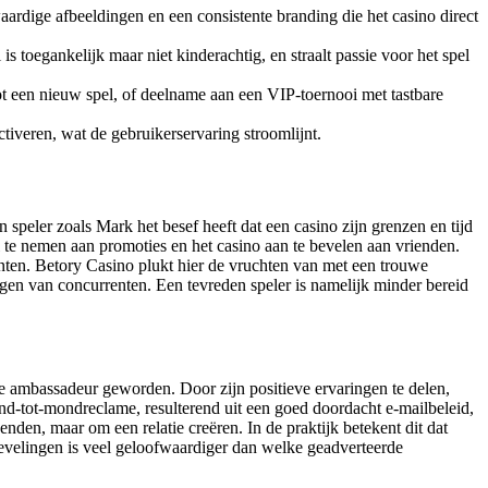
ardige afbeeldingen en een consistente branding die het casino direct
is toegankelijk maar niet kinderachtig, en straalt passie voor het spel
tot een nieuw spel, of deelname aan een VIP-toernooi met tastbare
ctiveren, wat de gebruikerservaring stroomlijnt.
 speler zoals Mark het besef heeft dat een casino zijn grenzen en tijd
el te nemen aan promoties en het casino aan te bevelen aan vrienden.
enten. Betory Casino plukt hier de vruchten van met een trouwe
ngen van concurrenten. Een tevreden speler is namelijk minder bereid
iële ambassadeur geworden. Door zijn positieve ervaringen te delen,
ond-tot-mondreclame, resulterend uit een goed doordacht e-mailbeleid,
zenden, maar om een relatie creëren. In de praktijk betekent dit dat
bevelingen is veel geloofwaardiger dan welke geadverteerde