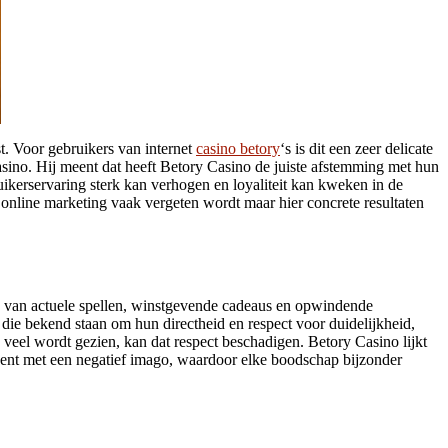
t. Voor gebruikers van internet
casino betory
‘s is dit een zeer delicate
sino. Hij meent dat heeft Betory Casino de juiste afstemming met hun
uikerservaring sterk kan verhogen en loyaliteit kan kweken in de
 online marketing vaak vergeten wordt maar hier concrete resultaten
en van actuele spellen, winstgevende cadeaus en opwindende
die bekend staan om hun directheid en respect voor duidelijkheid,
e veel wordt gezien, kan dat respect beschadigen. Betory Casino lijkt
quent met een negatief imago, waardoor elke boodschap bijzonder