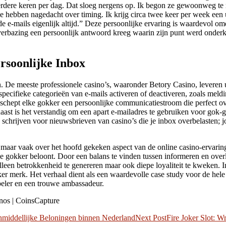
rdere keren per dag. Dat sloeg nergens op. Ik begon ze gewoonweg te ne
ze hebben nagedacht over timing. Ik krijg circa twee keer per week een 
e e-mails eigenlijk altijd.” Deze persoonlijke ervaring is waardevol omd
 verbazing een persoonlijk antwoord kreeg waarin zijn punt werd onderk
rsoonlijke Inbox
 De meeste professionele casino’s, waaronder Betory Casino, leveren ui
specifieke categorieën van e-mails activeren of deactiveren, zoals meld
n, schept elke gokker een persoonlijke communicatiestroom die perfect o
naast is het verstandig om een apart e-mailadres te gebruiken voor gok-
e schrijven voor nieuwsbrieven van casino’s die je inbox overbelasten; jo
aar vaak over het hoofd gekeken aspect van de online casino-ervaring:
 gokker beloont. Door een balans te vinden tussen informeren en overlad
t alleen betrokkenheid te genereren maar ook diepe loyaliteit te kweken. 
 merk. Het verhaal dient als een waardevolle case study voor de hele ind
peler en een trouwe ambassadeur.
Onmiddellijke Beloningen binnen Nederland
Next Post
Fire Joker Slot: 