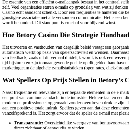
De essentie van een efficiënt e-mailaanpak bestaat in het centraal st
zelf. Veel organisaties sturen e-mails op grondslag van wat zij denken
Casino echt aandacht schenkt. Door een frequenties te hanteren die beri
gunstigere associatie met alle verzonden communicatie. Het is een be
wordt behandeld. Dit standpunt is cruciaal voor blijvend winst.
Hoe Betory Casino Die Strategie Handhaaf
Het uitvoeren en vasthouden van dergelijk beleid vraagt een georg
automatisch werkt op basis van spelersactiviteit en wensen. Daarnaast
van feedback, zoals uit dit verhaal duidelijk wordt, is ook een wezenl
tijd bijsturen en zijn toonaangevende positie op dit gebied handhave
marketingteam de algehele e-mailstatistieken (open rates, click-throug
Wat Spellers Op Prijs Stellen in Betory’s
Naast frequentie en relevantie zijn er bepaalde elementen in de e-ma
een punt van continue aandacht in de industrie. Heldere taal en een d
modern en professioneel opgemaakt zonder overdreven druk te zijn. Ten 
aan een positieve totale indruk. Spellers geven aan dat deze elementen
vanzelfsprekend is. Het zorgt ervoor dat de speler de e-mail met plezie
Transparantie:
Overzichtelijke weergave van bonusvoorwaarden 
direct zichtbaar of eenvoudig te vinden.