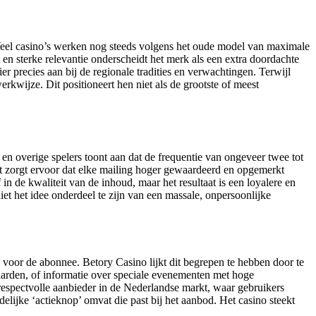
 Veel casino’s werken nog steeds volgens het oude model van maximale
t en sterke relevantie onderscheidt het merk als een extra doordachte
r precies aan bij de regionale tradities en verwachtingen. Terwijl
kwijze. Dit positioneert hen niet als de grootste of meest
en overige spelers toont aan dat de frequentie van ongeveer twee tot
Het zorgt ervoor dat elke mailing hoger gewaardeerd en opgemerkt
 de kwaliteit van de inhoud, maar het resultaat is een loyalere en
et het idee onderdeel te zijn van een massale, onpersoonlijke
n voor de abonnee. Betory Casino lijkt dit begrepen te hebben door te
rden, of informatie over speciale evenementen met hoge
respectvolle aanbieder in de Nederlandse markt, waar gebruikers
idelijke ‘actieknop’ omvat die past bij het aanbod. Het casino steekt