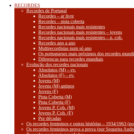
navigation
RECORDES
Recordes de Portugal
Recordes – ar livre
Recordes – pista coberta
Recordes nacionais mais resistentes
Recordes nacionais mais resistentes – jovens
Recordes nacionais mais resistentes – p. cob.
Recordes ano a ano
Multirecordistas num só ano
Os portugueses mais próximos dos recordes mundi
Diferenças para recordes mundiais
Evolução dos recordes nacionais
Absolutos (M) – ev.
Absolutos (F) – ev.
Jovens (M)
Jovens (M) antigos
Jovens (F)
Pista Coberta (M)
Pista Coberta (F)
Jovens P. Cob. (M)
Jovens P. Cob. (F)
Por décadas
Os recordes femininos e outras histórias – 1934/1963 (p
Os recordes femininos prova a prova (por Sequeira Andr