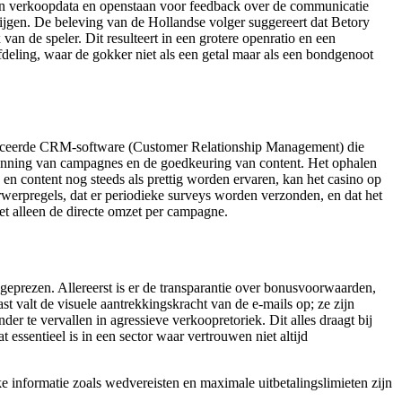
lleen verkoopdata en openstaan voor feedback over de communicatie
krijgen. De beleving van de Hollandse volger suggereert dat Betory
 van de speler. Dit resulteert in een grotere openratio en een
deling, waar de gokker niet als een getal maar als een bondgenoot
vanceerde CRM-software (Customer Relationship Management) die
e planning van campagnes en de goedkeuring van content. Het ophalen
e en content nog steeds als prettig worden ervaren, kan het casino op
rwerpregels, dat er periodieke surveys worden verzonden, en dat het
iet alleen de directe omzet per campagne.
geprezen. Allereerst is er de transparantie over bonusvoorwaarden,
t valt de visuele aantrekkingskracht van de e-mails op; ze zijn
er te vervallen in agressieve verkoopretoriek. Dit alles draagt bij
essentieel is in een sector waar vertrouwen niet altijd
 informatie zoals wedvereisten en maximale uitbetalingslimieten zijn