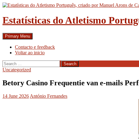
Skip
to
content
Estatísticas do Atletismo Portu
Search
Primary Menu
Contacto e feedback
Voltar ao inicio
Search
for:
Uncategorized
Betory Casino Frequentie van e-mails Perf
14 June 2026
António Fernandes