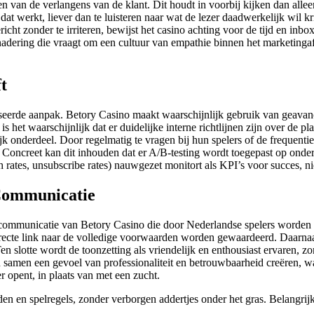
ellen van de verlangens van de klant. Dit houdt in voorbij kijken dan a
 dat werkt, liever dan te luisteren naar wat de lezer daadwerkelijk wil 
cht zonder te irriteren, bewijst het casino achting voor de tijd en inbox
nadering die vraagt om een cultuur van empathie binnen het marketingaf
t
aniseerde aanpak. Betory Casino maakt waarschijnlijk gebruik van gea
 is het waarschijnlijk dat er duidelijke interne richtlijnen zijn over d
ijk onderdeel. Door regelmatig te vragen bij hun spelers of de frequenti
n. Concreet kan dit inhouden dat er A/B-testing wordt toegepast op onde
h rates, unsubscribe rates) nauwgezet monitort als KPI’s voor succes, n
 Communicatie
ilcommunicatie van Betory Casino die door Nederlandse spelers worden 
irecte link naar de volledige voorwaarden worden gewaardeerd. Daarnaas
slotte wordt de toonzetting als vriendelijk en enthousiast ervaren, zond
 samen een gevoel van professionaliteit en betrouwbaarheid creëren, wat 
r opent, in plaats van met een zucht.
en spelregels, zonder verborgen addertjes onder het gras. Belangrijke