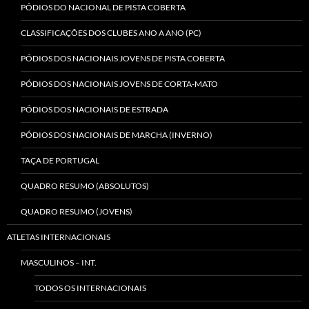
PÓDIOS DO NACIONAL DE PISTA COBERTA
CLASSIFICAÇÕES DOS CLUBES ANO A ANO (PC)
PÓDIOS DOS NACIONAIS JOVENS DE PISTA COBERTA
PÓDIOS DOS NACIONAIS JOVENS DE CORTA-MATO
PÓDIOS DOS NACIONAIS DE ESTRADA
PÓDIOS DOS NACIONAIS DE MARCHA (INVERNO)
TAÇA DE PORTUGAL
QUADRO RESUMO (ABSOLUTOS)
QUADRO RESUMO (JOVENS)
ATLETAS INTERNACIONAIS
MASCULINOS – INT.
TODOS OS INTERNACIONAIS