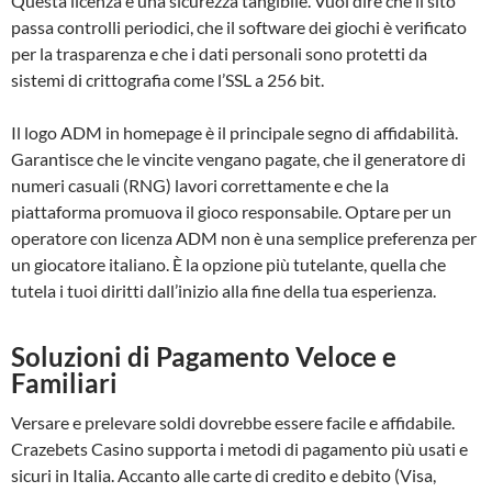
Questa licenza è una sicurezza tangibile. Vuol dire che il sito
passa controlli periodici, che il software dei giochi è verificato
per la trasparenza e che i dati personali sono protetti da
sistemi di crittografia come l’SSL a 256 bit.
Il logo ADM in homepage è il principale segno di affidabilità.
Garantisce che le vincite vengano pagate, che il generatore di
numeri casuali (RNG) lavori correttamente e che la
piattaforma promuova il gioco responsabile. Optare per un
operatore con licenza ADM non è una semplice preferenza per
un giocatore italiano. È la opzione più tutelante, quella che
tutela i tuoi diritti dall’inizio alla fine della tua esperienza.
Soluzioni di Pagamento Veloce e
Familiari
Versare e prelevare soldi dovrebbe essere facile e affidabile.
Crazebets Casino supporta i metodi di pagamento più usati e
sicuri in Italia. Accanto alle carte di credito e debito (Visa,