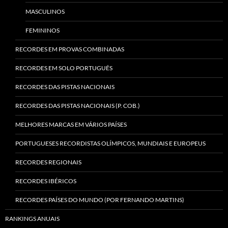
MASCULINOS
FEMININOS
RECORDES EM PROVAS COMBINADAS
RECORDES EM SOLO PORTUGUÊS
RECORDES DAS PISTAS NACIONAIS
RECORDES DAS PISTAS NACIONAIS (P. COB.)
MELHORES MARCAS EM VÁRIOS PAÍSES
PORTUGUESES RECORDISTAS OLÍMPICOS, MUNDIAIS E EUROPEUS
RECORDES REGIONAIS
RECORDES IBÉRICOS
RECORDES PAÍSES DO MUNDO (POR FERNANDO MARTINS)
RANKINGS ANUAIS