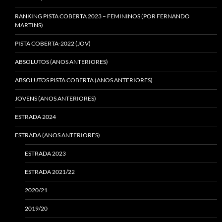
RANKING PISTA COBERTA 2023 – FEMININOS (POR FERNANDO
MARTINS)
PISTA COBERTA-2022 (JOV)
ABSOLUTOS (ANOS ANTERIORES)
ABSOLUTOS PISTA COBERTA (ANOS ANTERIORES)
JOVENS (ANOS ANTERIORES)
ESTRADA 2024
ESTRADA (ANOS ANTERIORES)
ESTRADA 2023
ESTRADA 2021/22
2020/21
2019/20