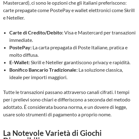
Mastercard), ci sono le opzioni che gli italiani preferiscono:
carte prepagate come PostePay e wallet elettronici come Skrill
e Neteller.
Carte di Credito/Debito:
Visa e Mastercard per transazioni
immediate.
PostePay:
La carta prepagata di Poste Italiane, pratica e
molto diffusa.
E-Wallet:
Skrill e Neteller garantiscono privacy e rapidità.
Bonifico Bancario Tradizionale:
La soluzione classica,
ideale per importi maggiori.
Tutte le transazioni passano attraverso canali cifrati. I tempi
per i prelievi sono chiari e differiscono a seconda del metodo
adottato. È considerata buona norma, e un dovere di legge,
usare solo strumenti di pagamento a proprio nome.
La Notevole Varietà di Giochi