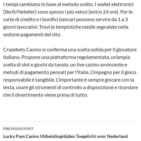
I tempi cambiano in base al metodo scelto. I wallet elettronici
(Skrill/Neteller) sono spesso i più veloci (entro 24 ore). Per le
carte di credito e i bonifici bancari possono servire da 1 a 3
giorni lavorativi. Trovi le tempistiche medie segnalate nella
sezione pagamenti del sito.
Crazebets Casino si conferma una scelta solida per il giocatore
italiano. Propone una piattaforma regolamentata, un’ampia
scelta di slot e giochi da tavolo, un live casino avvincente e
metodi di pagamento pensati per l’Italia. L’impegno per il gioco
responsabile è tangibile. L’importante è sempre giocare con la
testa, usare gli strumenti di controllo a disposizione e ricordare
che il divertimento viene prima di tutto.
Post
PREVIOUS POST
navigation
Lucky Pays Casino Uitbetalingstijden Toegelicht voor Nederland