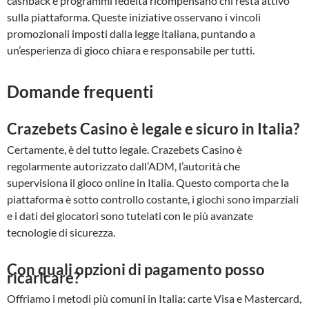
cashback e programmi fedeltà ricompensano chi resta attivo
sulla piattaforma. Queste iniziative osservano i vincoli
promozionali imposti dalla legge italiana, puntando a
un’esperienza di gioco chiara e responsabile per tutti.
Domande frequenti
Crazebets Casino è legale e sicuro in Italia?
Certamente, è del tutto legale. Crazebets Casino è
regolarmente autorizzato dall’ADM, l’autorità che
supervisiona il gioco online in Italia. Questo comporta che la
piattaforma è sotto controllo costante, i giochi sono imparziali
e i dati dei giocatori sono tutelati con le più avanzate
tecnologie di sicurezza.
Con quali opzioni di pagamento posso
ricaricare?
Offriamo i metodi più comuni in Italia: carte Visa e Mastercard,