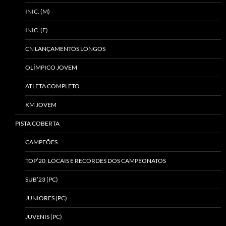
INIC. (M)
INIC. (F)
CN LANÇAMENTOS LONGOS
OLÍMPICO JOVEM
ATLETA COMPLETO
KM JOVEM
PISTA COBERTA
CAMPEÕES
TOP’20, LOCAIS E RECORDES DOS CAMPEONATOS
SUB’23 (PC)
JUNIORES (PC)
JUVENIS (PC)