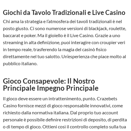
Giochi da Tavolo Tradizionali e Live Casino
Chi ama la strategia e l’atmosfera dei tavoli tradizionali è nel
posto giusto. Ci sono numerose versioni di blackjack, roulette,
baccarat e poker. Ma il gioiello è il Live Casino. Grazie a uno
streaming in alta definizione, puoi interagire con croupier veri
in tempo reale, trasferendo la magia del casinò fisico
direttamente nel tuo salotto. Un’esperienza che piace molto al
pubblico italiano.
Gioco Consapevole: Il Nostro
Principale Impegno Principale
Il gioco deve essere un intrattenimento, punto. Crazebets
Casino fornisce mezzi di gioco responsabile innovativi, come
richiesto dalla normativa italiana. Dal proprio tuo account
personale è possibile definire restrizioni di deposito, di perdita
o di tempo di gioco. Ottieni così il controllo completo sulla tua