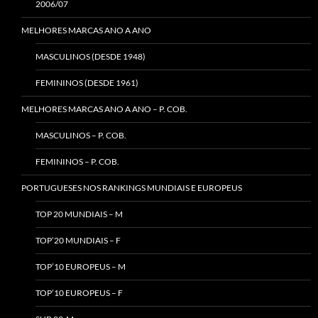
2006/07
MELHORES MARCAS ANO A ANO
MASCULINOS (DESDE 1948)
FEMININOS (DESDE 1961)
MELHORES MARCAS ANO A ANO – P. COB.
MASCULINOS – P. COB.
FEMININOS – P. COB.
PORTUGUESES NOS RANKINGS MUNDIAIS E EUROPEUS
TOP 20 MUNDIAIS – M
TOP’20 MUNDIAIS – F
TOP’10 EUROPEUS – M
TOP’10 EUROPEUS – F