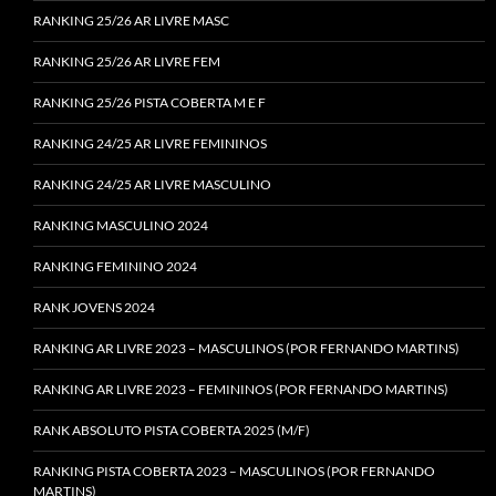
RANKING 25/26 AR LIVRE MASC
RANKING 25/26 AR LIVRE FEM
RANKING 25/26 PISTA COBERTA M E F
RANKING 24/25 AR LIVRE FEMININOS
RANKING 24/25 AR LIVRE MASCULINO
RANKING MASCULINO 2024
RANKING FEMININO 2024
RANK JOVENS 2024
RANKING AR LIVRE 2023 – MASCULINOS (POR FERNANDO MARTINS)
RANKING AR LIVRE 2023 – FEMININOS (POR FERNANDO MARTINS)
RANK ABSOLUTO PISTA COBERTA 2025 (M/F)
RANKING PISTA COBERTA 2023 – MASCULINOS (POR FERNANDO
MARTINS)