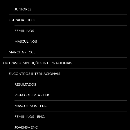
JUNIORES
ESTRADA – TCCE
FEMININOS
MASCULINOS
MARCHA – TCCE
OUTRAS COMPETIÇÕES INTERNACIONAIS
ENCONTROS INTERNACIONAIS
RESULTADOS
PISTA COBERTA – ENC.
MASCULINOS – ENC.
FEMININOS – ENC.
JOVENS – ENC.