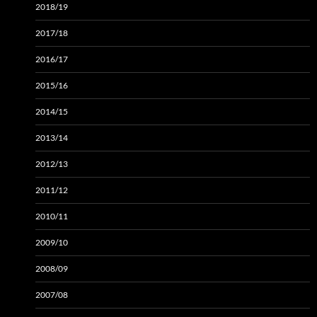
2018/19
2017/18
2016/17
2015/16
2014/15
2013/14
2012/13
2011/12
2010/11
2009/10
2008/09
2007/08