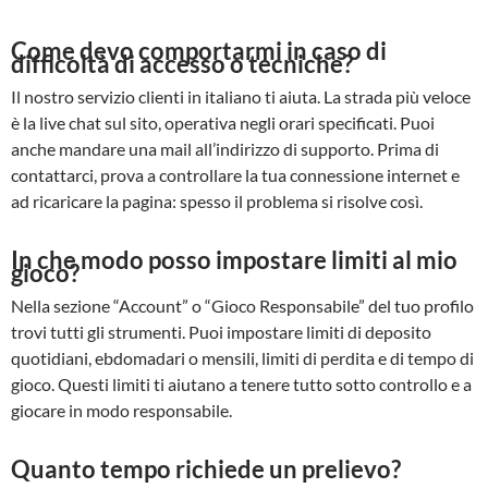
Come devo comportarmi in caso di
difficoltà di accesso o tecniche?
Il nostro servizio clienti in italiano ti aiuta. La strada più veloce
è la live chat sul sito, operativa negli orari specificati. Puoi
anche mandare una mail all’indirizzo di supporto. Prima di
contattarci, prova a controllare la tua connessione internet e
ad ricaricare la pagina: spesso il problema si risolve così.
In che modo posso impostare limiti al mio
gioco?
Nella sezione “Account” o “Gioco Responsabile” del tuo profilo
trovi tutti gli strumenti. Puoi impostare limiti di deposito
quotidiani, ebdomadari o mensili, limiti di perdita e di tempo di
gioco. Questi limiti ti aiutano a tenere tutto sotto controllo e a
giocare in modo responsabile.
Quanto tempo richiede un prelievo?