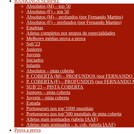
RANKINGS SEMPRE
Absolutos (M) – top 50
Absolutos (F) – top 50
Absolutos (M) – profundos (por Fernando Martins)
Absolutos (F) – profundos (por Fernando Martins)
Estafetas
Atletas completos por grupos de especialidades
Melhores médias prova a prova
Sub’23
Juniores
Juvenis
Iniciados
Infantis
Absolutos – pista coberta
P. COBERTA (M) – PROFUNDOS (por FERNANDO
P. COBERTA (F) – PROFUNDOS (por FERNANDO
SUB’23 – PISTA COBERTA
Juniores – pista coberta
Juvenis – pista coberta
Estrada
Portugueses nos top’1000 mundiais
Portugueses nos top’500 mundiais de pista coberta
Atletas mais pontuados (tabela IAAF)
Atletas mais pontuados – p. cob. (tabela IAAF)
Prova a prova