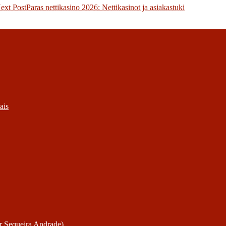
ext Post
Paras nettikasino 2026: Nettikasinot ja asiakastuki
ais
or Sequeira Andrade)