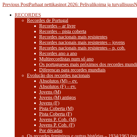
Post
Previous Post
Parhaat nettikasinot 2026: Pelivalikoima ja turvallisuus
N
navigation
RECORDES
Recordes de Portugal
Recordes – ar livre
Recordes – pista coberta
Recordes nacionais mais resistentes
Recordes nacionais mais resistentes – jovens
Recordes nacionais mais resistentes – p. cob.
Recordes ano a ano
Multirecordistas num só ano
Os portugueses mais próximos dos recordes mundi
Diferenças para recordes mundiais
Evolução dos recordes nacionais
Absolutos (M) – ev.
Absolutos (F) – ev.
Jovens (M)
Jovens (M) antigos
Jovens (F)
Pista Coberta (M)
Pista Coberta (F)
Jovens P. Cob. (M)
Jovens P. Cob. (F)
Por décadas
Os recordes femininos e outras histórias – 1934/1963 (p