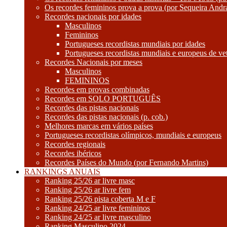
Os recordes femininos prova a prova (por Sequeira Andr
Recordes nacionais por idades
Masculinos
Femininos
Portugueses recordistas mundiais por idades
Portugueses recordistas mundiais e europeus de ve
Recordes Nacionais por meses
Masculinos
FEMININOS
Recordes em provas combinadas
Recordes em SOLO PORTUGUÊS
Recordes das pistas nacionais
Recordes das pistas nacionais (p. cob.)
Melhores marcas em vários países
Portugueses recordistas olímpicos, mundiais e europeus
Recordes regionais
Recordes ibéricos
Recordes Países do Mundo (por Fernando Martins)
RANKINGS ANUAIS
Ranking 25/26 ar livre masc
Ranking 25/26 ar livre fem
Ranking 25/26 pista coberta M e F
Ranking 24/25 ar livre femininos
Ranking 24/25 ar livre masculino
Ranking Masculino 2024