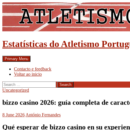
Skip
to
content
Estatísticas do Atletismo Portu
Search
Primary Menu
Contacto e feedback
Voltar ao inicio
Search
for:
Uncategorized
bizzo casino 2026: guía completa de caract
8 June 2026
António Fernandes
Qué esperar de bizzo casino en su experien