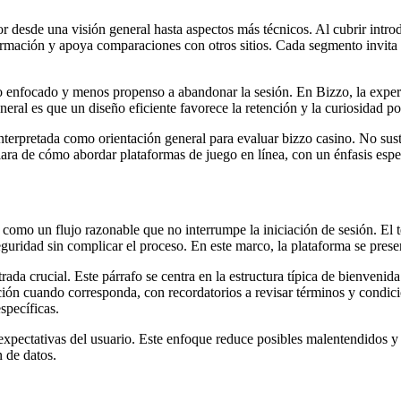
 desde una visión general hasta aspectos más técnicos. Al cubrir introd
información y apoya comparaciones con otros sitios. Cada segmento invita
io enfocado y menos propenso a abandonar la sesión. En Bizzo, la exper
eral es que un diseño eficiente favorece la retención y la curiosidad po
terpretada como orientación general para evaluar bizzo casino. No sustit
ara de cómo abordar plataformas de juego en línea, con un énfasis espec
e como un flujo razonable que no interrumpe la iniciación de sesión. El 
seguridad sin complicar el proceso. En este marco, la plataforma se pre
trada crucial. Este párrafo se centra en la estructura típica de bienven
ión cuando corresponda, con recordatorios a revisar términos y condicio
specíficas.
 expectativas del usuario. Este enfoque reduce posibles malentendidos 
n de datos.