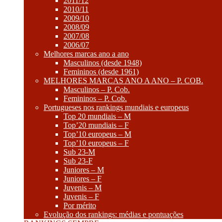
2011/12
2010/11
2009/10
2008/09
2007/08
2006/07
Melhores marcas ano a ano
Masculinos (desde 1948)
Femininos (desde 1961)
MELHORES MARCAS ANO A ANO – P. COB.
Masculinos – P. Cob.
Femininos – P. Cob.
Portugueses nos rankings mundiais e europeus
Top 20 mundiais – M
Top’20 mundiais – F
Top’10 europeus – M
Top’10 europeus – F
Sub 23-M
Sub 23-F
Juniores – M
Juniores – F
Juvenis – M
Juvenis – F
Por mérito
Evolução dos rankings: médias e pontuações