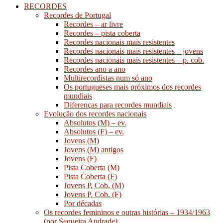
RECORDES
Recordes de Portugal
Recordes – ar livre
Recordes – pista coberta
Recordes nacionais mais resistentes
Recordes nacionais mais resistentes – jovens
Recordes nacionais mais resistentes – p. cob.
Recordes ano a ano
Multirecordistas num só ano
Os portugueses mais próximos dos recordes
mundiais
Diferenças para recordes mundiais
Evolução dos recordes nacionais
Absolutos (M) – ev.
Absolutos (F) – ev.
Jovens (M)
Jovens (M) antigos
Jovens (F)
Pista Coberta (M)
Pista Coberta (F)
Jovens P. Cob. (M)
Jovens P. Cob. (F)
Por décadas
Os recordes femininos e outras histórias – 1934/1963
(por Sequeira Andrade)