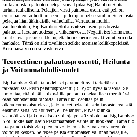
korkean riskin ja tuoton pelejä, voivat pitää Big Bamboo Slotia
turhan rauhallisena. Pelaajien viesti painottaa usein, että peli on
erinomainen rauhoittumiseen ja pidempiin pelisessioihin. Se ei rasita
pelaajaa liian äkkinäisillä vaihteluilla. Verrattuna muihin
vaihtoehtoihin, Big Bamboo Slot ansaitssee usein positiivista
palautetta luotettavuudesta ja viihdearvosta. Negatiiviset kommentit
kohdistuvat joskus seikkaan, että bonuskierrosten aktivointi voi olla
hankalaa. Tämä on silti tavallinen seikka monissa kolikkopeleissä.
Kokonaisarvio on selvästi hyvä.
Teoreettinen palautusprosentti, Heilunta
ja Voitonmahdollisuudet
Big Bamboo Slotin taloudelliset parametrit ovat tärkeitä sen
tarkastelussa. Pelin palautusprosentti (RTP) on hyvällä tasolla. Se
tarkoittaa, että pitkällä aikavälillä peli antaa pelaajilleen merkittävän
osan panostetuista rahoista. Tämä luku osoittaa pelin
oikeudenmukaisuudesta, ja tottuneet pelaajat usein tarkastelevat sitä
ensimmäisenä. Volatiliteetti, eli heilahtelu, kuvaa kuinka
säännöllisesti ja kuinka isoja voittoja pelistä voi olettaa. Big Bamboo
Slot luokitellaan usein keskimääräisen vaihtelun luokkaan. Tämä tuo
tasapainon toistuvien pienten voittojen ja harvinaisten suurempien
voittojen kesken. Se tekee pelistä erinomaisen valinnan pelaajille,