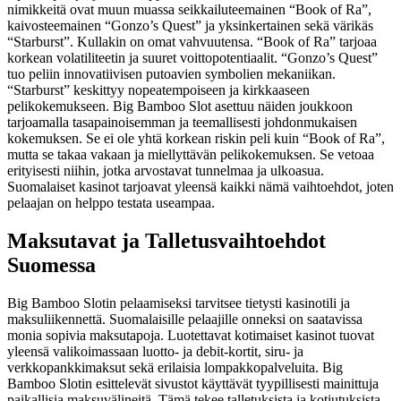
nimikkeitä ovat muun muassa seikkailuteemainen “Book of Ra”,
kaivosteemainen “Gonzo’s Quest” ja yksinkertainen sekä värikäs
“Starburst”. Kullakin on omat vahvuutensa. “Book of Ra” tarjoaa
korkean volatiliteetin ja suuret voittopotentiaalit. “Gonzo’s Quest”
tuo peliin innovatiivisen putoavien symbolien mekaniikan.
“Starburst” keskittyy nopeatempoiseen ja kirkkaaseen
pelikokemukseen. Big Bamboo Slot asettuu näiden joukkoon
tarjoamalla tasapainoisemman ja teemallisesti johdonmukaisen
kokemuksen. Se ei ole yhtä korkean riskin peli kuin “Book of Ra”,
mutta se takaa vakaan ja miellyttävän pelikokemuksen. Se vetoaa
erityisesti niihin, jotka arvostavat tunnelmaa ja ulkoasua.
Suomalaiset kasinot tarjoavat yleensä kaikki nämä vaihtoehdot, joten
pelaajan on helppo testata useampaa.
Maksutavat ja Talletusvaihtoehdot
Suomessa
Big Bamboo Slotin pelaamiseksi tarvitsee tietysti kasinotili ja
maksuliikennettä. Suomalaisille pelaajille onneksi on saatavissa
monia sopivia maksutapoja. Luotettavat kotimaiset kasinot tuovat
yleensä valikoimassaan luotto- ja debit-kortit, siru- ja
verkkopankkimaksut sekä erilaisia lompakkopalveluita. Big
Bamboo Slotin esittelevät sivustot käyttävät tyypillisesti mainittuja
paikallisia maksuvälineitä. Tämä tekee talletuksista ja kotiutuksista