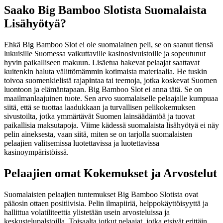
Saako Big Bamboo Slotista Suomalaista
Lisähyötyä?
Ehkä Big Bamboo Slot ei ole suomalainen peli, se on saanut tiensä
lukuisille Suomessa vaikuttaville kasinosivuistoille ja sopeutunut
hyvin paikalliseen makuun. Lisäetua hakevat pelaajat saattavat
kuitenkin haluta välittömämmin kotimaista materiaalia. He tuskin
toivoa suomenkielistä rajapintaa tai teemoja, jotka koskevat Suomen
luontoon ja elämäntapaan. Big Bamboo Slot ei anna tätä. Se on
maailmanlaajuinen tuote. Sen arvo suomalaiselle pelaajalle kumpuaa
siitä, että se tuottaa laadukkaan ja turvallisen pelikokemuksen
sivustoilta, jotka ymmärtävät Suomen lainsäädäntöä ja tuovat
paikallisia maksutapoja. Viime kädessä suomalaista lisähyötyä ei näy
pelin aineksesta, vaan siitä, miten se on tarjolla suomalaisten
pelaajien valitsemissa luotettavissa ja luotettavissa
kasinoympäristöissä.
Pelaajien omat Kokemukset ja Arvostelut
Suomalaisten pelaajien tuntemukset Big Bamboo Slotista ovat
pääosin ottaen positiivisia. Pelin ilmapiiriä, helppokäyttöisyyttä ja
hallittua volatiliteettia ylistetään usein arvosteluissa ja
keskustelupalstoilla. Toisaalta jotkut pelaajat, jotka etsivät erittäin