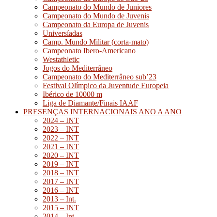
Campeonato do Mundo de Juniores
Campeonato do Mundo de Juvenis
Campeonato da Europa de Juvenis
Universíadas
Camp. Mundo Militar (corta-mato)
Campeonato Ibero-Americano
Westathletic
Jogos do Mediterrâneo
Campeonato do Mediterrâneo sub’23
Festival Olímpico da Juventude Europeia
Ibérico de 10000 m
Liga de Diamante/Finais IAAF
PRESENÇAS INTERNACIONAIS ANO A ANO
2024 – INT
2023 – INT
2022 – INT
2021 – INT
2020 – INT
2019 – INT
2018 – INT
2017 – INT
2016 – INT
2013 – Int.
2015 – INT
2014 – Int