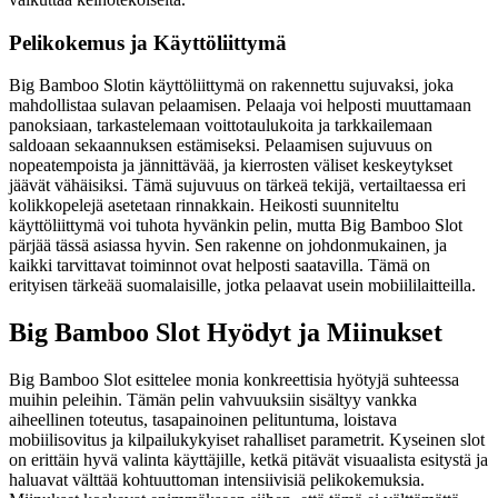
Pelikokemus ja Käyttöliittymä
Big Bamboo Slotin käyttöliittymä on rakennettu sujuvaksi, joka
mahdollistaa sulavan pelaamisen. Pelaaja voi helposti muuttamaan
panoksiaan, tarkastelemaan voittotaulukoita ja tarkkailemaan
saldoaan sekaannuksen estämiseksi. Pelaamisen sujuvuus on
nopeatempoista ja jännittävää, ja kierrosten väliset keskeytykset
jäävät vähäisiksi. Tämä sujuvuus on tärkeä tekijä, vertailtaessa eri
kolikkopelejä asetetaan rinnakkain. Heikosti suunniteltu
käyttöliittymä voi tuhota hyvänkin pelin, mutta Big Bamboo Slot
pärjää tässä asiassa hyvin. Sen rakenne on johdonmukainen, ja
kaikki tarvittavat toiminnot ovat helposti saatavilla. Tämä on
erityisen tärkeää suomalaisille, jotka pelaavat usein mobiililaitteilla.
Big Bamboo Slot Hyödyt ja Miinukset
Big Bamboo Slot esittelee monia konkreettisia hyötyjä suhteessa
muihin peleihin. Tämän pelin vahvuuksiin sisältyy vankka
aiheellinen toteutus, tasapainoinen pelituntuma, loistava
mobiilisovitus ja kilpailukykyiset rahalliset parametrit. Kyseinen slot
on erittäin hyvä valinta käyttäjille, ketkä pitävät visuaalista esitystä ja
haluavat välttää kohtuuttoman intensiivisiä pelikokemuksia.