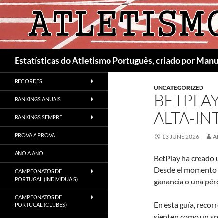
Skip
to
content
Search
Estatísticas do Atletismo Português, criado por Man
RECORDES
UNCATEGORIZED
BETPLAY
RANKINGS ANUAIS
ALTA‑I
RANKINGS SEMPRE
PROVA A PROVA
13 JUNE 2026
A
ANO A ANO
BetPlay ha creado 
Desde el momento en
CAMPEONATOS DE
PORTUGAL (INDIVIDUAIS)
ganancia o una pér
CAMPEONATOS DE
En esta guía, reco
PORTUGAL (CLUBES)
sienten como un spr