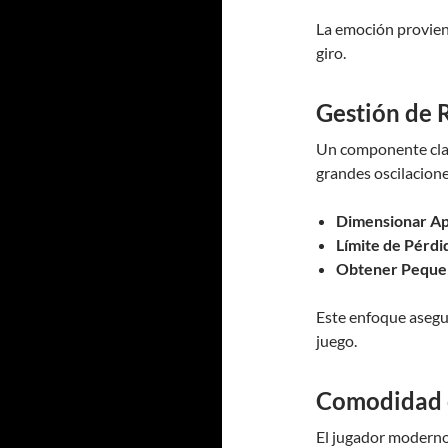
La emoción provien
giro.
Gestión de 
Un componente clave
grandes oscilacione
Dimensionar Ap
Límite de Pérdi
Obtener Pequeñ
Este enfoque asegur
juego.
Comodidad c
El jugador moderno 