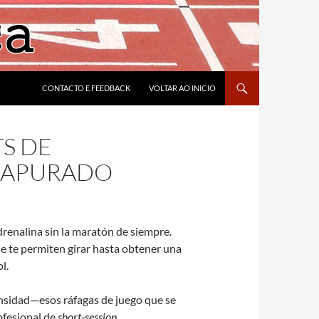
CONTACTO E FEEDBACK
VOLTAR AO INICIO
TS DE
R APURADO
renalina sin la maratón de siempre.
e te permiten girar hasta obtener una
l.
ensidad—esos ráfagas de juego que se
ofesional de
short‑session