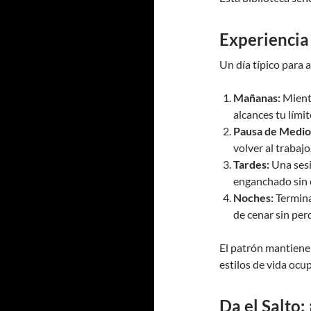
Experiencia
Un día típico para 
Mañanas:
Mientr
alcances tu lími
Pausa de Medio
volver al trabajo
Tardes:
Una sesi
enganchado sin 
Noches:
Termina
de cenar sin per
El patrón mantiene 
estilos de vida ocu
Da el Salto