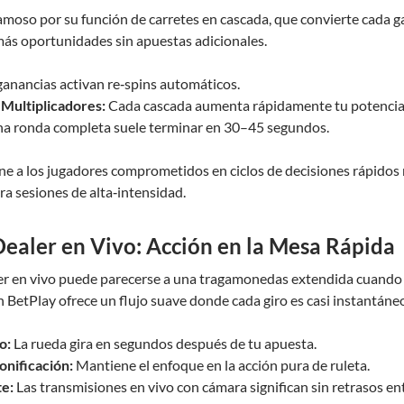
amoso por su función de carretes en cascada, que convierte cada g
s oportunidades sin apuestas adicionales.
ganancias activan re‑spins automáticos.
Multiplicadores:
Cada cascada aumenta rápidamente tu potencial
a ronda completa suele terminar en 30–45 segundos.
ne a los jugadores comprometidos en ciclos de decisiones rápidos
a sesiones de alta‑intensidad.
Dealer en Vivo: Acción en la Mesa Rápida
r en vivo puede parecerse a una tragamonedas extendida cuando 
en BetPlay ofrece un flujo suave donde cada giro es casi instantáne
o:
La rueda gira en segundos después de tu apuesta.
onificación:
Mantiene el enfoque en la acción pura de ruleta.
te:
Las transmisiones en vivo con cámara significan sin retrasos ent