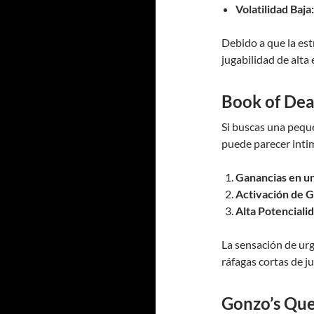
Volatilidad Baja:
Debido a que la est
jugabilidad de alta
Book of Dea
Si buscas una peque
puede parecer intim
Ganancias en un
Activación de G
Alta Potencial
La sensación de ur
ráfagas cortas de j
Gonzo’s Que