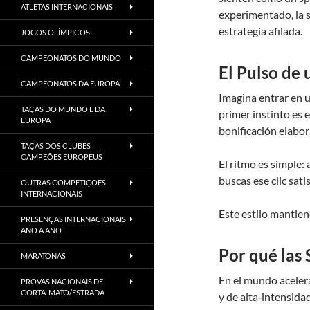
ATLETAS INTERNACIONAIS
experimentado, la 
estrategia afilada.
JOGOS OLÍMPICOS
CAMPEONATOS DO MUNDO
El Pulso de
CAMPEONATOS DA EUROPA
Imagina entrar en u
TAÇAS DO MUNDO E DA
primer instinto es 
EUROPA
bonificación elabor
TAÇAS DOS CLUBES
CAMPEÕES EUROPEUS
El ritmo es simple:
buscas ese clic sat
OUTRAS COMPETIÇÕES
INTERNACIONAIS
Este estilo mantien
PRESENÇAS INTERNACIONAIS
ANO A ANO
Por qué las
MARATONAS
En el mundo aceler
PROVAS NACIONAIS DE
CORTA-MATO/ESTRADA
y de alta‑intensida