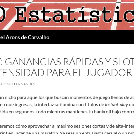
uel Arons de Carvalho
: GANANCIAS RÁPIDAS Y SLO
NTENSIDAD PARA EL JUGADO
NTÓNIO FERNANDES
un nicho para aquellos que buscan momentos de juego llenos de ad
 que ingresas, la interfaz se ilumina con títulos de
instant‑play
qu
dida en segundos, todo mientras mantienes tu bankroll bajo contro
rreremos cómo aprovechar al máximo sesiones cortas y de alta‑int
int en lugar de una maratón. Ya seas un entusiasta casual o un pr