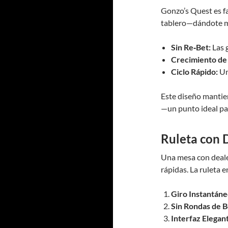
Gonzo’s Quest es f
tablero—dándote má
Sin Re‑Bet:
Las 
Crecimiento de 
Ciclo Rápido:
Un
Este diseño mantie
—un punto ideal par
Ruleta con 
Una mesa con deale
rápidas. La ruleta 
Giro Instantáne
Sin Rondas de B
Interfaz Elegan