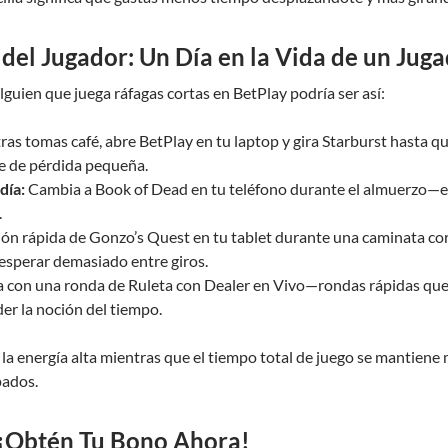
 del Jugador: Un Día en la Vida de un Jug
alguien que juega ráfagas cortas en BetPlay podría ser así:
as tomas café, abre BetPlay en tu laptop y gira Starburst hasta q
te de pérdida pequeña.
día:
Cambia a Book of Dead en tu teléfono durante el almuerzo—el 
.
ón rápida de Gonzo’s Quest en tu tablet durante una caminata co
esperar demasiado entre giros.
 con una ronda de Ruleta con Dealer en Vivo—rondas rápidas que 
der la noción del tiempo.
la energía alta mientras que el tiempo total de juego se mantiene
pados.
: ¡Obtén Tu Bono Ahora!