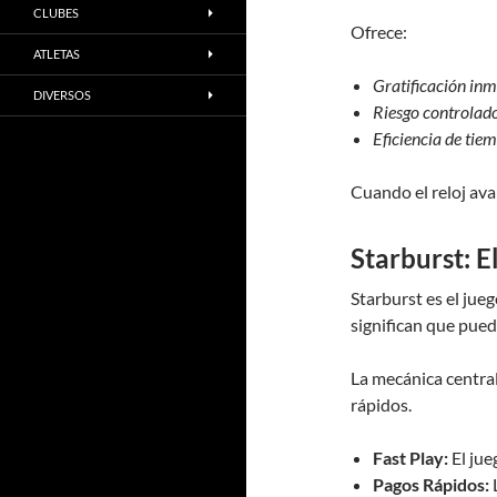
CLUBES
Ofrece:
ATLETAS
Gratificación in
DIVERSOS
Riesgo controlad
Eficiencia de tie
Cuando el reloj ava
Starburst: 
Starburst es el jue
significan que pued
La mecánica central
rápidos.
Fast Play:
El jue
Pagos Rápidos:
L