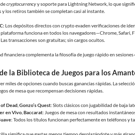
 de
cryptocurrency
y soporte para Lightning Network, lo que signifi
y los retiros también se completan casi al instante.
C:
Los depósitos directos con crypto evaden verificaciones de iden
 plataforma funciona en todos los navegadores—Chrome, Safari, F
Las transacciones son gratuitas; sin cargos ocultos.
dad financiera complementa la filosofía de juego rápido en sesiones 
de la Biblioteca de Juegos para los Amant
er miles de opciones cuando buscas ganancias rápidas. La selecció
juegos de mesa que recompensan decisiones rápidas.
 of Dead
,
Gonzo’s Quest
: Slots clásicos con jugabilidad de baja lat
er en Vivo
,
Baccarat
: Juegos de mesa con resultados instantáneo
Suave
: Todos los títulos funcionan perfectamente en teléfonos y 
cilla significa que gastas menos tiempo desplazándote y más giran