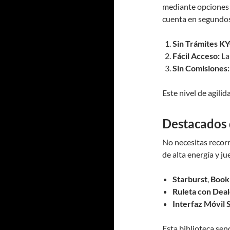
mediante opciones
cuenta en segundos 
Sin Trámites KY
Fácil Acceso:
La
Sin Comisiones:
Este nivel de agili
Destacados 
No necesitas recorr
de alta energía y 
Starburst
,
Book
Ruleta con Deal
Interfaz Móvil 
Esta biblioteca sen