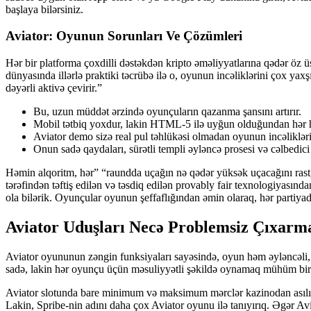
başlaya bilərsiniz.
Aviator: Oyunun Sorunları Ve Çözümleri
Hər bir platforma çoxdilli dəstəkdən kripto əməliyyatlarına qədər öz 
dünyasında illərlə praktiki təcrübə ilə o, oyunun incəliklərini çox ya
dəyərli aktivə çevirir.”
Bu, uzun müddət ərzində oyunçuların qazanma şansını artırır.
Mobil tətbiq yoxdur, lakin HTML-5 ilə uyğun olduğundan hər han
Aviator demo sizə real pul təhlükəsi olmadan oyunun incəliklərin
Onun sadə qaydaları, sürətli templi əyləncə prosesi və cəlbedici 
Həmin alqoritm, hər” “raundda uçağın nə qədər yüksək uçacağını rast
tərəfindən təftiş edilən və təsdiq edilən provably fair texnologiyasın
ola bilərik. Oyunçular oyunun şeffaflığından əmin olaraq, hər partiyada 
Aviator Uduşları Necə Problemsiz Çıxarm
Aviator oyununun zəngin funksiyaları sayəsində, oyun həm əyləncəli,
sadə, lakin hər oyunçu üçün məsuliyyətli şəkildə oynamaq mühüm bir 
Aviator slotunda bare minimum və maksimum mərclər kazinodan asılıdır
Lakin, Spribe-nin adını daha çox Aviator oyunu ilə tanıyırıq. Əgər Avi