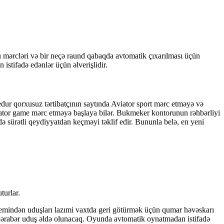
u mərcləri və bir neçə raund qabaqda avtomatik çıxarılması üçün
stifadə edənlər üçün əlverişlidir.
sedur qorxusuz tərtibatçının saytında Aviator sport mərc etməyə və
tor game mərc etməyə başlaya bilər. Bukmeker kontorunun rəhbərliyi
ə sürətli qeydiyyatdan keçməyi təklif edir. Bununla belə, en yeni
turlar.
emindən uduşları lazımi vaxtda geri götürmək üçün qumar həvəskarı
bərabər uduş əldə olunacaq. Oyunda avtomatik oynatmadan istifadə