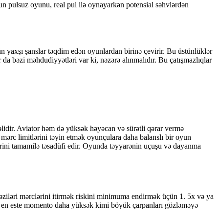
run pulsuz oyunu, real pul ilə oynayarkən potensial səhvlərdən
 yaxşı şanslar təqdim edən oyunlardan birinə çevirir. Bu üstünlüklər
 da bəzi məhdudiyyətləri var ki, nəzərə alınmalıdır. Bu çatışmazlıqlar
idir. Aviator həm də yüksək həyəcan və sürətli qərar vermə
 mərc limitlərini təyin etmək oyunçulara daha balanslı bir oyun
rini tamamilə təsadüfi edir. Oyunda təyyarənin uçuşu və dayanma
bəziləri mərclərini itirmək riskini minimuma endirmək üçün 1. 5x və ya
və en este momento daha yüksək kimi böyük çarpanları gözləməyə