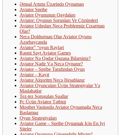
Əmsal Artımı Üzərində Oynamaq
Aviator Spribe
Aviator Oyununun Qaydaları
Aviator: Oyunun Sorunları Ve Çözümleri
Aviator Uduşları Necə Problemsiz Çıxarmaq
Olar?
Necə Doldurmaq Olar Aviator Oyunu
Azərbaycanda
Aviator” “oyun Rəyləri
Rəsmi Sayt Aviator Games
Aviator Nə Qədər Qazana Bilərsiniz?
Aviator Nədir Və Necə Oynanır?
Aviator – Spribe Tarafından Oyun
Aviator – Kayıt
Aviator Alqoritm Necə Hesablanır
Aviator Oyuncuları Üçün Strategiyalar Və
Məsləhətlər
Tez-tez Soruşulan Suallar
Pc Üçün Aviator Tətbiqi
Mostbet Vasitəsilə Aviator Oynamağa Necə
Başlamaq
Oyun Strategiyaları
Aviator Game – Spribe Oynamak Için En Iyi
Siteler
Aviator Oyununa Güvenebilir Miyim?