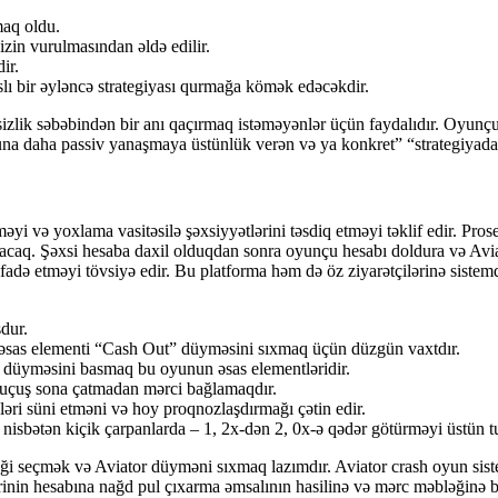
aq oldu.
zin vurulmasından əldə edilir.
ir.
lı bir əyləncə strategiyası qurmağa kömək edəcəkdir.
izlik səbəbindən bir anı qaçırmaq istəməyənlər üçün faydalıdır. Oyunç
a daha passiv yanaşmaya üstünlük verən və ya konkret” “strategiyadan i
yi və yoxlama vasitəsilə şəxsiyyətlərini təsdiq etməyi təklif edir. Pro
caq. Şəxsi hesaba daxil olduqdan sonra oyunçu hesabı doldura və Avia
adə etməyi tövsiyə edir. Bu platforma həm də öz ziyarətçilərinə sistemd
dur.
 əsas elementi “Cash Out” düyməsini sıxmaq üçün düzgün vaxtdır.
ə düyməsini basmaq bu oyunun əsas elementləridir.
uçuş sona çatmadan mərci bağlamaqdır.
ələri süni etməni və hoy proqnozlaşdırmağı çətin edir.
isbətən kiçik çarpanlarda – 1, 2x-dən 2, 0x-ə qədər götürməyi üstün tu
 seçmək və Aviator düyməni sıxmaq lazımdır. Aviator crash oyun sist
rinin hesabına nağd pul çıxarma əmsalının hasilinə və mərc məbləğinə 