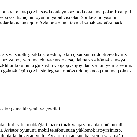
nu onlayn olaraq çoxlu sayda onlayn kazinoda oynamaq olar. Real pul
siyası həmçinin oyunun yaradıcısı olan Spribe studiyasının
nolarda oynamaqdır. Aviator slotunu texniki səbəblərə görə hack
z və sürətli şəkildə icra edilir, lakin çıxarışın müddəti seçdiyiniz
ualınız və hoy yardıma ehtiyacınız olarsa, daima sizə kömək etməyə
liflər bölümünə giriş edin və qarşıya qoyulan şərtləri yerinə yetirin.
alib gəlmək üçün çoxlu strategiyalar mövcuddur, ancaq unutmaq olmaz
ator game bir yeniliyə çevrildi.
dan biri, sabit məbləğləri mərc etmək və qazanılanları mütəmadi
ir. Aviator oyununu mobil telefonunuza yükləmək istəyirsinizsə,
ımlarla, heyecan verici Aviator macərasını hər yerdə yaşamağa