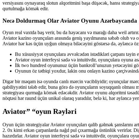
versiyasını oynayaraq slotun alqoritmini başa düşəcək, hansı strategiy
qurtulmağa kömək edir.
Necə Doldurmaq Olar Aviator Oyunu Azərbaycanda
Oyun real vaxtda baş verir, bu da həyəcanı və marağı daha weil artır
Aviator kazino oyunçuları arasında geniş yayılmasına səbəb olub və onu
Aviator hər kəs üçün uyğun olmaya biləcəyini göstərsə də, əyləncə öz u
Bu xüsusiyyət oyunçulara əvvəlcədən istədikləri çarpanı təyin e
Aviator oyun interfeysi sadə və intuitivdir, oyunçulara oyuna a
İlk two hundred oyununuz üçün bankroll’unuzun yetəcəyini gö
Oyunun öz tətbiqi yoxdur, lakin onu onlayn kazino çərçivəsi
Digər bir məqam isə oyunda canlı mərcin vacibliyidir; oyunçular mər
qabiliyyətini tələb edir, buna görə də oyunçuların soyuqqanlı olması 
strategiyası qurmağa kömək edəcəkdir. Aviator oyunu alqoritmi təsad
nöqtəsi hər raund üçün unikal olaraq yaradılır, belə ki, hər əyləncə ye
Aviator” “oyun Rəyləri
Oyun üçün strategiyalar Aviator oyunçuları qalib gəlmək şanslarını art
2. 0x kimi erkən çarpanlarda nağd pul çıxarmağa üstünlük verirlər.
hazırdırlar. Aviator oyun interfeysi sadə və intuitivdir, oyunçulara oy