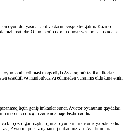
son oyun dünyasına sakit və dərin perspektiv gətirir. Kazino
ında məlumatlıdır. Onun təcrübəsi onu qumar yazıları sahəsində əsl
i oyun təmin edilməsi məqsədiylə Aviator, müstəqil auditorlar
əqiqətən təsadüfi və manipulyasiya edilmədən yaranmış olduğuna əmin
 qazanmaq üçün geniş imkanlar sunar. Aviator oyununun qaydaları
rənin mərcinizi düzgün zamanda nağdlaşdırmaqdır.
 və bir çox digər məşhur qumar oyunlarının de uma yaradıcısıdır.
inizsə, Aviatoru pulsuz oynamaq imkanınız var. Aviatorun trial