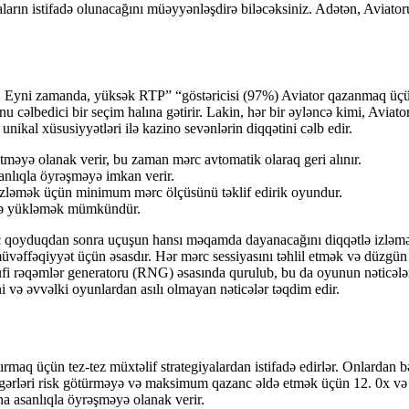
aların istifadə olunacağını müəyyənləşdirə biləcəksiniz. Adətən, Aviato
ır. Eyni zamanda, yüksək RTP” “göstəricisi (97%) Aviator qazanmaq üçün
 cəlbedici bir seçim halına gətirir. Lakin, hər bir əyləncə kimi, Aviator
nikal xüsusiyyətləri ilə kazino sevənlərin diqqətini cəlb edir.
tməyə olanak verir, bu zaman mərc avtomatik olaraq geri alınır.
sanlıqla öyrəşməyə imkan verir.
zləmək üçün minimum mərc ölçüsünü təklif edirik oyundur.
ndə yükləmək mümkündür.
c qoyduqdan sonra uçuşun hansı məqamda dayanacağını diqqətlə izləməl
müvəffəqiyyət üçün əsasdır. Hər mərc sessiyasını təhlil etmək və düzgün
üfi rəqəmlər generatoru (RNG) əsasında qurulub, bu da oyunun nəticələ
ni və əvvəlki oyunlardan asılı olmayan nəticələr təqdim edir.
ırmaq üçün tez-tez müxtəlif strategiyalardan istifadə edirlər. Onlardan 
 Digərləri risk götürməyə və maksimum qazanc əldə etmək üçün 12. 0x 
una asanlıqla öyrəşməyə olanak verir.