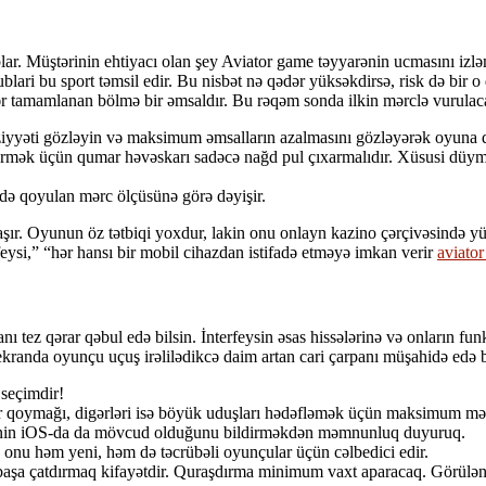
blar. Müştərinin ehtiyacı olan şey Aviator game təyyarənin ucmasını iz
blari bu sport təmsil edir. Bu nisbət nə qədər yüksəkdirsə, risk də bir o
ər tamamlanan bölmə bir əmsaldır. Bu rəqəm sonda ilkin mərclə vurulac
iyyəti gözləyin və maksimum əmsalların azalmasını gözləyərək oyuna 
türmək üçün qumar həvəskarı sadəcə nağd pul çıxarmalıdır. Xüsusi düy
də qoyulan mərc ölçüsünə görə dəyişir.
aşır. Oyunun öz tətbiqi yoxdur, lakin onu onlayn kazino çərçivəsində
eysi,” “hər hansı bir mobil cihazdan istifadə etməyə imkan verir
aviato
nı tez qərar qəbul edə bilsin. İnterfeysin əsas hissələrinə və onların f
 ekranda oyunçu uçuş irəlilədikcə daim artan cari çarpanı müşahidə edə b
 seçimdir!
qoymağı, digərləri isə böyük uduşları hədəfləmək üçün maksimum mərcl
tbiqinin iOS-da da mövcud olduğunu bildirməkdən məmnunluq duyuruq.
k onu həm yeni, həm də təcrübəli oyunçular üçün cəlbedici edir.
aşa çatdırmaq kifayətdir. Quraşdırma minimum vaxt aparacaq. Görülən h