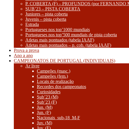
P. COBERTA (F) – PROFUNDOS (por FERNANDO
SUB’23 – PISTA COBERTA
Juniores – pista coberta
Juvenis – pista coberta
Estrada
Portugueses nos top’1000 mundiais
Portugueses nos top’500 mundiais de pista coberta
Atletas mais pontuados (tabela IAAF)
Atletas mais pontuados – p. cob. (tabela IAAF)
Prova a prova
Ano a ano
CAMPEONATOS DE PORTUGAL (INDIVIDUAIS)
Ar livre
Campeões (masc.)
Campeões (fem.)
Locais de realização
Recordes dos campeonatos
Curiosidades
Sub’23 (M)
Sub’23 (F)
Jun. (M)
Jun. (F)
Nacionais_sub-18_M-F
Juv. (M)
Juv. (F)