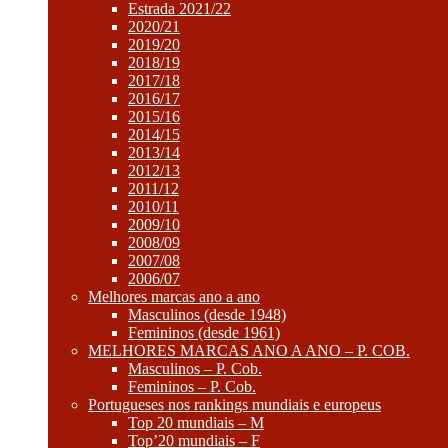
Estrada 2021/22
2020/21
2019/20
2018/19
2017/18
2016/17
2015/16
2014/15
2013/14
2012/13
2011/12
2010/11
2009/10
2008/09
2007/08
2006/07
Melhores marcas ano a ano
Masculinos (desde 1948)
Femininos (desde 1961)
MELHORES MARCAS ANO A ANO – P. COB.
Masculinos – P. Cob.
Femininos – P. Cob.
Portugueses nos rankings mundiais e europeus
Top 20 mundiais – M
Top’20 mundiais – F