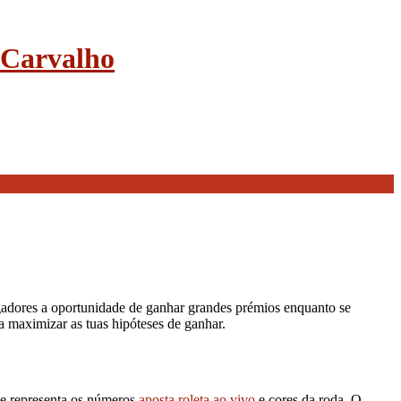
e Carvalho
gadores a oportunidade de ganhar grandes prémios enquanto se
ra maximizar
as tuas hipóteses de ganhar.
ue representa os números
aposta roleta ao vivo
e cores da roda. O