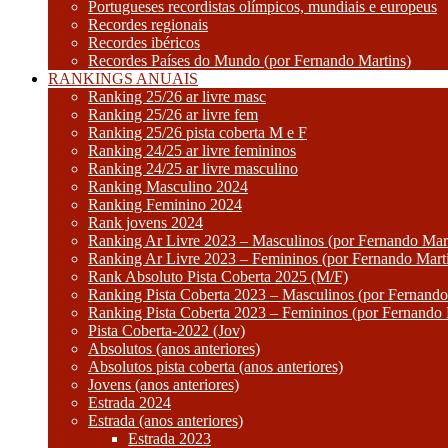
Portugueses recordistas olímpicos, mundiais e europeus
Recordes regionais
Recordes ibéricos
Recordes Países do Mundo (por Fernando Martins)
RANKINGS ANUAIS
Ranking 25/26 ar livre masc
Ranking 25/26 ar livre fem
Ranking 25/26 pista coberta M e F
Ranking 24/25 ar livre femininos
Ranking 24/25 ar livre masculino
Ranking Masculino 2024
Ranking Feminino 2024
Rank jovens 2024
Ranking Ar Livre 2023 – Masculinos (por Fernando Mart
Ranking Ar Livre 2023 – Femininos (por Fernando Mart
Rank Absoluto Pista Coberta 2025 (M/F)
Ranking Pista Coberta 2023 – Masculinos (por Fernando
Ranking Pista Coberta 2023 – Femininos (por Fernando 
Pista Coberta-2022 (Jov)
Absolutos (anos anteriores)
Absolutos pista coberta (anos anteriores)
Jovens (anos anteriores)
Estrada 2024
Estrada (anos anteriores)
Estrada 2023