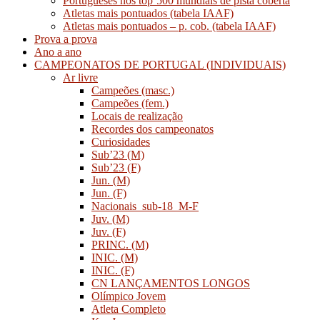
Portugueses nos top’500 mundiais de pista coberta
Atletas mais pontuados (tabela IAAF)
Atletas mais pontuados – p. cob. (tabela IAAF)
Prova a prova
Ano a ano
CAMPEONATOS DE PORTUGAL (INDIVIDUAIS)
Ar livre
Campeões (masc.)
Campeões (fem.)
Locais de realização
Recordes dos campeonatos
Curiosidades
Sub’23 (M)
Sub’23 (F)
Jun. (M)
Jun. (F)
Nacionais_sub-18_M-F
Juv. (M)
Juv. (F)
PRINC. (M)
INIC. (M)
INIC. (F)
CN LANÇAMENTOS LONGOS
Olímpico Jovem
Atleta Completo