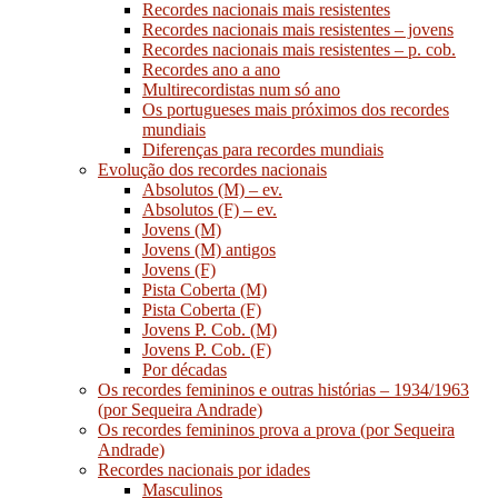
Recordes nacionais mais resistentes
Recordes nacionais mais resistentes – jovens
Recordes nacionais mais resistentes – p. cob.
Recordes ano a ano
Multirecordistas num só ano
Os portugueses mais próximos dos recordes
mundiais
Diferenças para recordes mundiais
Evolução dos recordes nacionais
Absolutos (M) – ev.
Absolutos (F) – ev.
Jovens (M)
Jovens (M) antigos
Jovens (F)
Pista Coberta (M)
Pista Coberta (F)
Jovens P. Cob. (M)
Jovens P. Cob. (F)
Por décadas
Os recordes femininos e outras histórias – 1934/1963
(por Sequeira Andrade)
Os recordes femininos prova a prova (por Sequeira
Andrade)
Recordes nacionais por idades
Masculinos