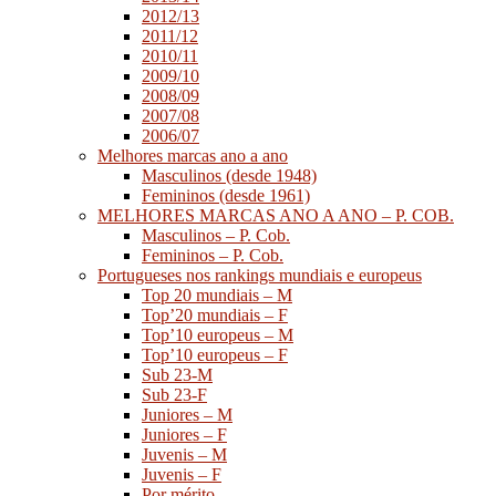
2012/13
2011/12
2010/11
2009/10
2008/09
2007/08
2006/07
Melhores marcas ano a ano
Masculinos (desde 1948)
Femininos (desde 1961)
MELHORES MARCAS ANO A ANO – P. COB.
Masculinos – P. Cob.
Femininos – P. Cob.
Portugueses nos rankings mundiais e europeus
Top 20 mundiais – M
Top’20 mundiais – F
Top’10 europeus – M
Top’10 europeus – F
Sub 23-M
Sub 23-F
Juniores – M
Juniores – F
Juvenis – M
Juvenis – F
Por mérito