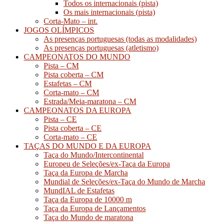
Todos os internacionais (pista)
Os mais internacionais (pista)
Corta-Mato – int.
JOGOS OLÍMPICOS
As presenças portuguesas (todas as modalidades)
As presenças portuguesas (atletismo)
CAMPEONATOS DO MUNDO
Pista – CM
Pista coberta – CM
Estafetas – CM
Corta-mato – CM
Estrada/Meia-maratona – CM
CAMPEONATOS DA EUROPA
Pista – CE
Pista coberta – CE
Corta-mato – CE
TAÇAS DO MUNDO E DA EUROPA
Taça do Mundo/Intercontinental
Europeu de Seleções/ex-Taça da Europa
Taça da Europa de Marcha
Mundial de Seleções/ex-Taça do Mundo de Marcha
MundIAL de Estafetas
Taça da Europa de 10000 m
Taça da Europa de Lançamentos
Taça do Mundo de maratona