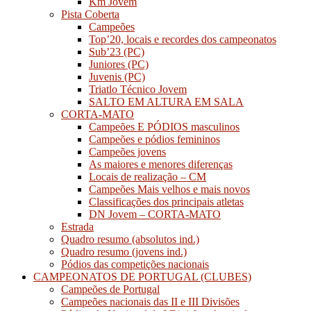
Km Jovem
Pista Coberta
Campeões
Top’20, locais e recordes dos campeonatos
Sub’23 (PC)
Juniores (PC)
Juvenis (PC)
Triatlo Técnico Jovem
SALTO EM ALTURA EM SALA
CORTA-MATO
Campeões E PÓDIOS masculinos
Campeões e pódios femininos
Campeões jovens
As maiores e menores diferenças
Locais de realização – CM
Campeões Mais velhos e mais novos
Classificações dos principais atletas
DN Jovem – CORTA-MATO
Estrada
Quadro resumo (absolutos ind.)
Quadro resumo (jovens ind.)
Pódios das competições nacionais
CAMPEONATOS DE PORTUGAL (CLUBES)
Campeões de Portugal
Campeões nacionais das II e III Divisões