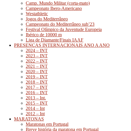
Camp. Mundo Militar (corta-mato)
Campeonato Ibero-Americano
Westathletic
Jogos do Mediterrâneo
Campeonato do Mediterrâneo sub’23
Festival Olímpico da Juventude Europeia
Ibérico de 10000 m
Liga de Diamante/Finais IAAF
PRESENÇAS INTERNACIONAIS ANO A ANO
2024 – INT
2023 – INT
2022 – INT
2021 – INT
2020 – INT
2019 – INT
2018 – INT
2017 – INT
2016 – INT
2013 – Int.
2015 – INT
2014 – Int
2012 – Int
MARATONAS
Maratonas em Portugal
Breve história da maratona em Portugal