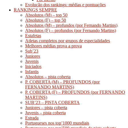
Evolução dos rankings: médias e pontuações
RANKINGS SEMPRE
Absolutos (M) – top 50
Absolutos (F) – top 50
Absolutos (M) – profundos (por Fernando Martins)
Absolutos (F) – profundos (por Fernando Martins)
Estafetas
Atletas completos por grupos de especialidades
Melhores médias prova a prova
Sub’23
Juniores
Juvenis
Iniciados
Infantis
Absolutos – pista coberta
P. COBERTA (M) – PROFUNDOS (por
FERNANDO MARTINS)
P. COBERTA (F) – PROFUNDOS (por FERNANDO
MARTINS)
SUB’23 – PISTA COBERTA
Juniores – pista coberta
Juvenis – pista coberta
Estrada
Portugueses nos top’1000 mundiais