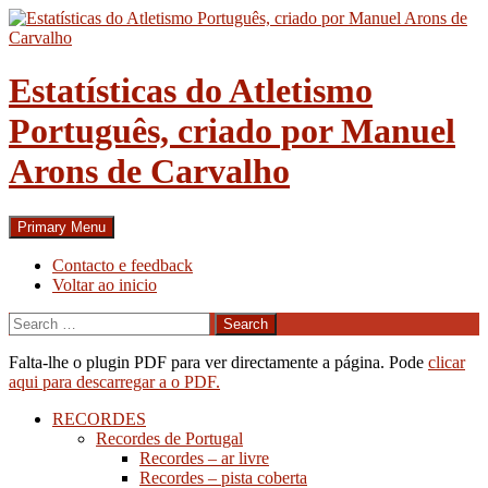
Skip
to
content
Estatísticas do Atletismo
Português, criado por Manuel
Arons de Carvalho
Search
Primary Menu
Contacto e feedback
Voltar ao inicio
Search
for:
Falta-lhe o plugin PDF para ver directamente a página. Pode
clicar
aqui para descarregar a o PDF.
RECORDES
Recordes de Portugal
Recordes – ar livre
Recordes – pista coberta