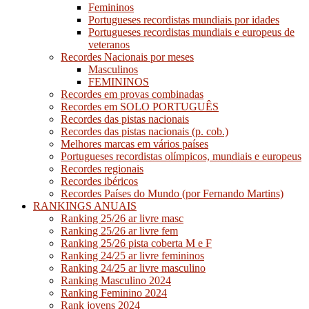
Femininos
Portugueses recordistas mundiais por idades
Portugueses recordistas mundiais e europeus de
veteranos
Recordes Nacionais por meses
Masculinos
FEMININOS
Recordes em provas combinadas
Recordes em SOLO PORTUGUÊS
Recordes das pistas nacionais
Recordes das pistas nacionais (p. cob.)
Melhores marcas em vários países
Portugueses recordistas olímpicos, mundiais e europeus
Recordes regionais
Recordes ibéricos
Recordes Países do Mundo (por Fernando Martins)
RANKINGS ANUAIS
Ranking 25/26 ar livre masc
Ranking 25/26 ar livre fem
Ranking 25/26 pista coberta M e F
Ranking 24/25 ar livre femininos
Ranking 24/25 ar livre masculino
Ranking Masculino 2024
Ranking Feminino 2024
Rank jovens 2024