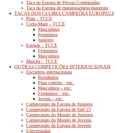
Taça da Europa de Provas Combinadas
Taça da Europa de maratona/meia-maratona
TAÇAS DOS CLUBES CAMPEÕES EUROPEUS
Pista – TCCE
Corta-Mato – TCCE
Masculinos
Femininos
Juniores
Estrada – TCCE
Femininos
Masculinos
Marcha – TCCE
OUTRAS COMPETIÇÕES INTERNACIONAIS
Encontros internacionais
Resultados
Pista coberta – enc.
Masculinos – enc.
Femininos – enc.
Jovens – enc.
Campeonato da Europa de Juniores
Campeonato da Europa de Sub’23
Campeonato do Mundo de Juniores
Campeonato do Mundo de Juvenis
Campeonato da Europa de Juvenis
Universíadas