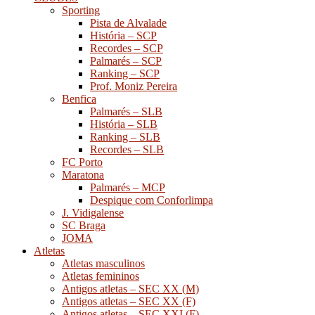
Sporting
Pista de Alvalade
História – SCP
Recordes – SCP
Palmarés – SCP
Ranking – SCP
Prof. Moniz Pereira
Benfica
Palmarés – SLB
História – SLB
Ranking – SLB
Recordes – SLB
FC Porto
Maratona
Palmarés – MCP
Despique com Conforlimpa
J. Vidigalense
SC Braga
JOMA
Atletas
Atletas masculinos
Atletas femininos
Antigos atletas – SEC XX (M)
Antigos atletas – SEC XX (F)
Antigos atletas – SEC XXI (F)