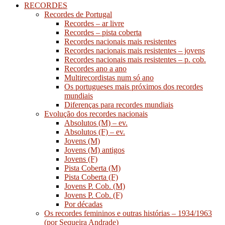
RECORDES
Recordes de Portugal
Recordes – ar livre
Recordes – pista coberta
Recordes nacionais mais resistentes
Recordes nacionais mais resistentes – jovens
Recordes nacionais mais resistentes – p. cob.
Recordes ano a ano
Multirecordistas num só ano
Os portugueses mais próximos dos recordes
mundiais
Diferenças para recordes mundiais
Evolução dos recordes nacionais
Absolutos (M) – ev.
Absolutos (F) – ev.
Jovens (M)
Jovens (M) antigos
Jovens (F)
Pista Coberta (M)
Pista Coberta (F)
Jovens P. Cob. (M)
Jovens P. Cob. (F)
Por décadas
Os recordes femininos e outras histórias – 1934/1963
(por Sequeira Andrade)