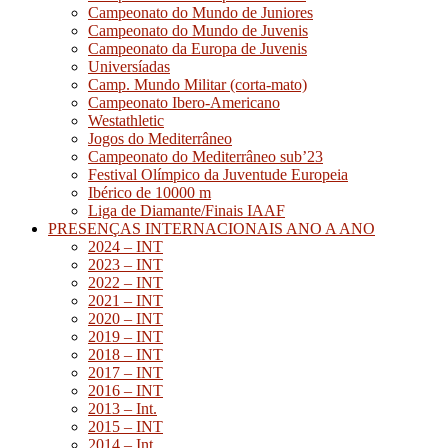
Campeonato do Mundo de Juniores
Campeonato do Mundo de Juvenis
Campeonato da Europa de Juvenis
Universíadas
Camp. Mundo Militar (corta-mato)
Campeonato Ibero-Americano
Westathletic
Jogos do Mediterrâneo
Campeonato do Mediterrâneo sub’23
Festival Olímpico da Juventude Europeia
Ibérico de 10000 m
Liga de Diamante/Finais IAAF
PRESENÇAS INTERNACIONAIS ANO A ANO
2024 – INT
2023 – INT
2022 – INT
2021 – INT
2020 – INT
2019 – INT
2018 – INT
2017 – INT
2016 – INT
2013 – Int.
2015 – INT
2014 – Int