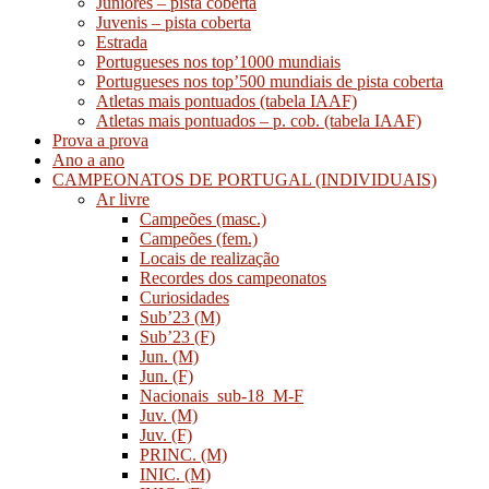
Juniores – pista coberta
Juvenis – pista coberta
Estrada
Portugueses nos top’1000 mundiais
Portugueses nos top’500 mundiais de pista coberta
Atletas mais pontuados (tabela IAAF)
Atletas mais pontuados – p. cob. (tabela IAAF)
Prova a prova
Ano a ano
CAMPEONATOS DE PORTUGAL (INDIVIDUAIS)
Ar livre
Campeões (masc.)
Campeões (fem.)
Locais de realização
Recordes dos campeonatos
Curiosidades
Sub’23 (M)
Sub’23 (F)
Jun. (M)
Jun. (F)
Nacionais_sub-18_M-F
Juv. (M)
Juv. (F)
PRINC. (M)
INIC. (M)