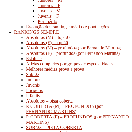
Juniores – M
Juniores – F
Juvenis – M
Juvenis – F
Por mérito
Evolução dos rankings: médias e pontuações
RANKINGS SEMPRE
Absolutos (M) – top 50
Absolutos (F) – top 50
Absolutos (M) – profundos (por Fernando Martins)
Absolutos (F) – profundos (por Fernando Martins)
Estafetas
Atletas completos por grupos de especialidades
Melhores médias prova a prova
Sub’23
Juniores
Juvenis
Iniciados
Infantis
Absolutos – pista coberta
P. COBERTA (M) – PROFUNDOS (por
FERNANDO MARTINS)
P. COBERTA (F) – PROFUNDOS (por FERNANDO
MARTINS)
SUB’23 – PISTA COBERTA