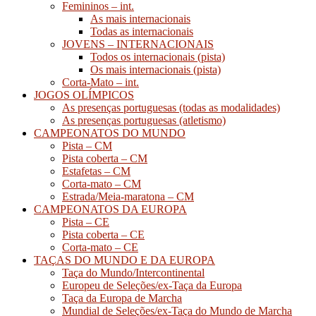
Femininos – int.
As mais internacionais
Todas as internacionais
JOVENS – INTERNACIONAIS
Todos os internacionais (pista)
Os mais internacionais (pista)
Corta-Mato – int.
JOGOS OLÍMPICOS
As presenças portuguesas (todas as modalidades)
As presenças portuguesas (atletismo)
CAMPEONATOS DO MUNDO
Pista – CM
Pista coberta – CM
Estafetas – CM
Corta-mato – CM
Estrada/Meia-maratona – CM
CAMPEONATOS DA EUROPA
Pista – CE
Pista coberta – CE
Corta-mato – CE
TAÇAS DO MUNDO E DA EUROPA
Taça do Mundo/Intercontinental
Europeu de Seleções/ex-Taça da Europa
Taça da Europa de Marcha
Mundial de Seleções/ex-Taça do Mundo de Marcha