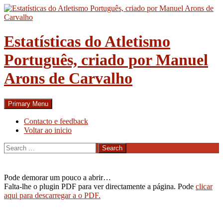
Skip
to
content
Estatísticas do Atletismo
Português, criado por Manuel
Arons de Carvalho
Search
Primary Menu
Contacto e feedback
Voltar ao inicio
Search
for:
Pode demorar um pouco a abrir…
Falta-lhe o plugin PDF para ver directamente a página. Pode
clicar
aqui para descarregar a o PDF.