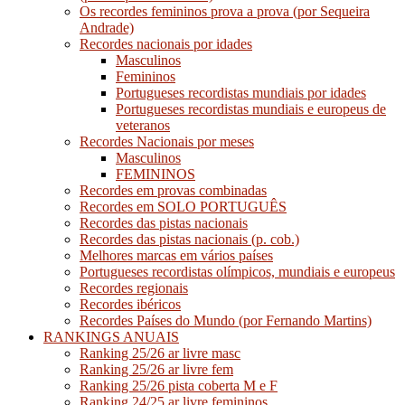
Os recordes femininos prova a prova (por Sequeira
Andrade)
Recordes nacionais por idades
Masculinos
Femininos
Portugueses recordistas mundiais por idades
Portugueses recordistas mundiais e europeus de
veteranos
Recordes Nacionais por meses
Masculinos
FEMININOS
Recordes em provas combinadas
Recordes em SOLO PORTUGUÊS
Recordes das pistas nacionais
Recordes das pistas nacionais (p. cob.)
Melhores marcas em vários países
Portugueses recordistas olímpicos, mundiais e europeus
Recordes regionais
Recordes ibéricos
Recordes Países do Mundo (por Fernando Martins)
RANKINGS ANUAIS
Ranking 25/26 ar livre masc
Ranking 25/26 ar livre fem
Ranking 25/26 pista coberta M e F
Ranking 24/25 ar livre femininos