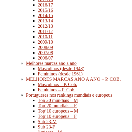
2016/17
2015/16
2014/15
2013/14
2012/13
2011/12
2010/11
2009/10
2008/09
2007/08
2006/07
Melhores marcas ano a ano
Masculinos (desde 1948)
Femininos (desde 1961)
MELHORES MARCAS ANO A ANO – P. COB.
Masculinos – P. Cob.
Femininos – P. Cob.
Portugueses nos rankings mundiais e europeus
Top 20 mundiais – M
Top’20 mundiais – F
Top’10 europeus – M
Top’10 europeus – F
Sub 23-M
Sub 23-F