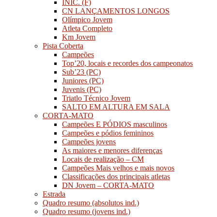
INIC. (F)
CN LANÇAMENTOS LONGOS
Olímpico Jovem
Atleta Completo
Km Jovem
Pista Coberta
Campeões
Top’20, locais e recordes dos campeonatos
Sub’23 (PC)
Juniores (PC)
Juvenis (PC)
Triatlo Técnico Jovem
SALTO EM ALTURA EM SALA
CORTA-MATO
Campeões E PÓDIOS masculinos
Campeões e pódios femininos
Campeões jovens
As maiores e menores diferenças
Locais de realização – CM
Campeões Mais velhos e mais novos
Classificações dos principais atletas
DN Jovem – CORTA-MATO
Estrada
Quadro resumo (absolutos ind.)
Quadro resumo (jovens ind.)