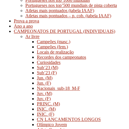
Portugueses nos top’1000 mundiais
Portugueses nos top’500 mundiais de pista coberta
Atletas mais pontuados (tabela IAAF)
Atletas mais pontuados – p. cob. (tabela IAAF)
Prova a prova
Ano a ano
CAMPEONATOS DE PORTUGAL (INDIVIDUAIS)
Ar livre
Campeões (masc.)
Campeões (fem.)
Locais de realização
Recordes dos campeonatos
Curiosidades
Sub’23 (M)
Sub’23 (F)
Jun. (M)
Jun. (F)
Nacionais_sub-18_M-F
Juv. (M)
Juv. (F)
PRINC. (M)
INIC. (M)
INIC. (F)
CN LANÇAMENTOS LONGOS
Olímpico Jovem