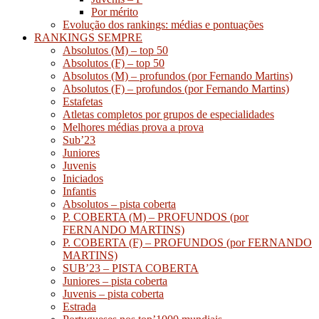
Por mérito
Evolução dos rankings: médias e pontuações
RANKINGS SEMPRE
Absolutos (M) – top 50
Absolutos (F) – top 50
Absolutos (M) – profundos (por Fernando Martins)
Absolutos (F) – profundos (por Fernando Martins)
Estafetas
Atletas completos por grupos de especialidades
Melhores médias prova a prova
Sub’23
Juniores
Juvenis
Iniciados
Infantis
Absolutos – pista coberta
P. COBERTA (M) – PROFUNDOS (por
FERNANDO MARTINS)
P. COBERTA (F) – PROFUNDOS (por FERNANDO
MARTINS)
SUB’23 – PISTA COBERTA
Juniores – pista coberta
Juvenis – pista coberta
Estrada