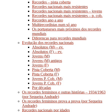
Recordes – pista coberta
Recordes nacionais mais resistentes
Recordes nacionais mais resistentes – jovens
Recordes nacionais mais resistentes – p. cob.
Recordes ano a ano
Multirecordistas num só ano
Os portugueses mais próximos dos recordes
mundiais
Diferenças para recordes mundiais
Evolução dos recordes nacionais
Absolutos (M) – ev.
Absolutos (F) – ev.
Jovens (M)
Jovens (M) antigos
Jovens (F)
Pista Coberta (M)
Pista Coberta (F)
Jovens P. Cob. (M)
Jovens P. Cob. (F)
Por décadas
Os recordes femininos e outras histórias – 1934/1963
(por Sequeira Andrade)
Os recordes femininos prova a prova (por Sequeira
Andrade)
Recordes nacionais por idades