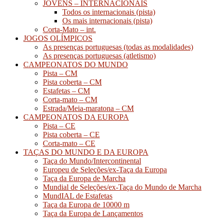
JOVENS – INTERNACIONAIS
Todos os internacionais (pista)
Os mais internacionais (pista)
Corta-Mato – int.
JOGOS OLÍMPICOS
As presenças portuguesas (todas as modalidades)
As presenças portuguesas (atletismo)
CAMPEONATOS DO MUNDO
Pista – CM
Pista coberta – CM
Estafetas – CM
Corta-mato – CM
Estrada/Meia-maratona – CM
CAMPEONATOS DA EUROPA
Pista – CE
Pista coberta – CE
Corta-mato – CE
TAÇAS DO MUNDO E DA EUROPA
Taça do Mundo/Intercontinental
Europeu de Seleções/ex-Taça da Europa
Taça da Europa de Marcha
Mundial de Seleções/ex-Taça do Mundo de Marcha
MundIAL de Estafetas
Taça da Europa de 10000 m
Taça da Europa de Lançamentos