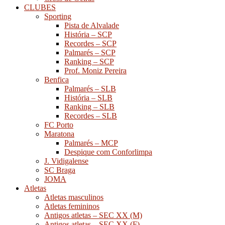
CLUBES
Sporting
Pista de Alvalade
História – SCP
Recordes – SCP
Palmarés – SCP
Ranking – SCP
Prof. Moniz Pereira
Benfica
Palmarés – SLB
História – SLB
Ranking – SLB
Recordes – SLB
FC Porto
Maratona
Palmarés – MCP
Despique com Conforlimpa
J. Vidigalense
SC Braga
JOMA
Atletas
Atletas masculinos
Atletas femininos
Antigos atletas – SEC XX (M)
Antigos atletas – SEC XX (F)