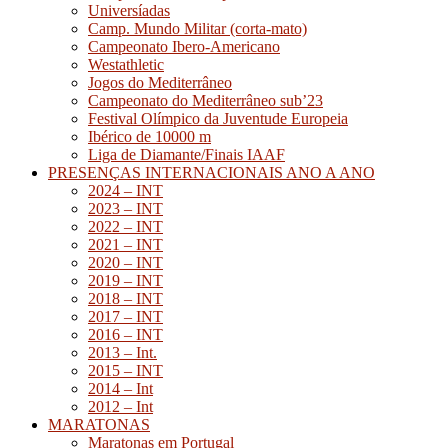
Universíadas
Camp. Mundo Militar (corta-mato)
Campeonato Ibero-Americano
Westathletic
Jogos do Mediterrâneo
Campeonato do Mediterrâneo sub’23
Festival Olímpico da Juventude Europeia
Ibérico de 10000 m
Liga de Diamante/Finais IAAF
PRESENÇAS INTERNACIONAIS ANO A ANO
2024 – INT
2023 – INT
2022 – INT
2021 – INT
2020 – INT
2019 – INT
2018 – INT
2017 – INT
2016 – INT
2013 – Int.
2015 – INT
2014 – Int
2012 – Int
MARATONAS
Maratonas em Portugal