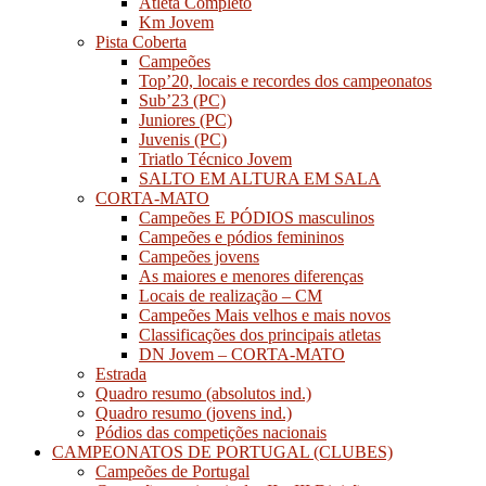
Atleta Completo
Km Jovem
Pista Coberta
Campeões
Top’20, locais e recordes dos campeonatos
Sub’23 (PC)
Juniores (PC)
Juvenis (PC)
Triatlo Técnico Jovem
SALTO EM ALTURA EM SALA
CORTA-MATO
Campeões E PÓDIOS masculinos
Campeões e pódios femininos
Campeões jovens
As maiores e menores diferenças
Locais de realização – CM
Campeões Mais velhos e mais novos
Classificações dos principais atletas
DN Jovem – CORTA-MATO
Estrada
Quadro resumo (absolutos ind.)
Quadro resumo (jovens ind.)
Pódios das competições nacionais
CAMPEONATOS DE PORTUGAL (CLUBES)
Campeões de Portugal