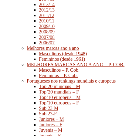
2013/14
2012/13
2011/12
2010/11
2009/10
2008/09
2007/08
2006/07
Melhores marcas ano a ano
Masculinos (desde 1948)
Femininos (desde 1961)
MELHORES MARCAS ANO A ANO – P. COB.
Masculinos – P. Cob.
Femininos – P. Cob.
Portugueses nos rankings mundiais e europeus
Top 20 mundiais – M
Top’20 mundiais – F
Top’10 europeus – M
Top’10 europeus – F
Sub 23-M
Sub 23-F
Juniores – M
Juniores – F
Juvenis – M
Juvenis – F