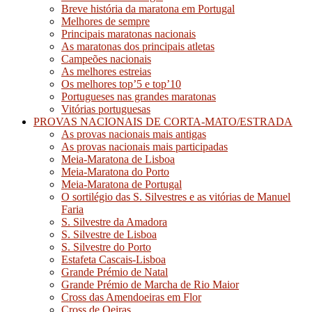
Breve história da maratona em Portugal
Melhores de sempre
Principais maratonas nacionais
As maratonas dos principais atletas
Campeões nacionais
As melhores estreias
Os melhores top’5 e top’10
Portugueses nas grandes maratonas
Vitórias portuguesas
PROVAS NACIONAIS DE CORTA-MATO/ESTRADA
As provas nacionais mais antigas
As provas nacionais mais participadas
Meia-Maratona de Lisboa
Meia-Maratona do Porto
Meia-Maratona de Portugal
O sortilégio das S. Silvestres e as vitórias de Manuel
Faria
S. Silvestre da Amadora
S. Silvestre de Lisboa
S. Silvestre do Porto
Estafeta Cascais-Lisboa
Grande Prémio de Natal
Grande Prémio de Marcha de Rio Maior
Cross das Amendoeiras em Flor
Cross de Oeiras