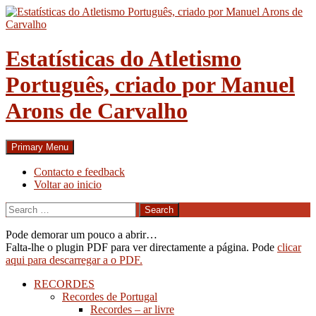
Skip
to
content
Estatísticas do Atletismo
Português, criado por Manuel
Arons de Carvalho
Search
Primary Menu
Contacto e feedback
Voltar ao inicio
Search
for:
Pode demorar um pouco a abrir…
Falta-lhe o plugin PDF para ver directamente a página. Pode
clicar
aqui para descarregar a o PDF.
RECORDES
Recordes de Portugal
Recordes – ar livre