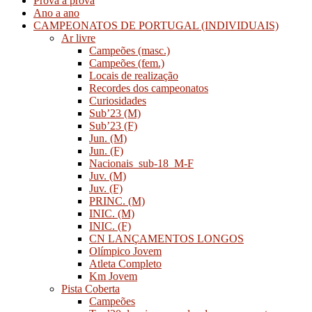
Prova a prova
Ano a ano
CAMPEONATOS DE PORTUGAL (INDIVIDUAIS)
Ar livre
Campeões (masc.)
Campeões (fem.)
Locais de realização
Recordes dos campeonatos
Curiosidades
Sub’23 (M)
Sub’23 (F)
Jun. (M)
Jun. (F)
Nacionais_sub-18_M-F
Juv. (M)
Juv. (F)
PRINC. (M)
INIC. (M)
INIC. (F)
CN LANÇAMENTOS LONGOS
Olímpico Jovem
Atleta Completo
Km Jovem
Pista Coberta
Campeões