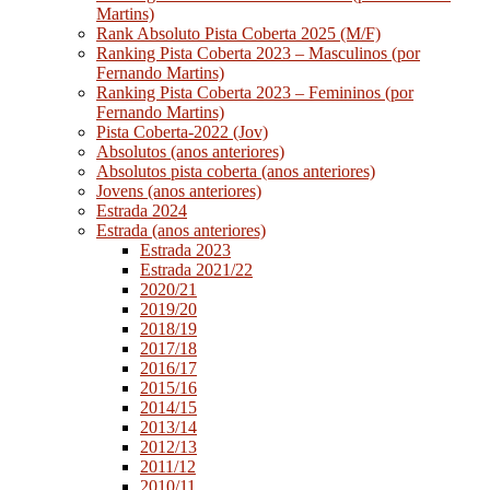
Martins)
Rank Absoluto Pista Coberta 2025 (M/F)
Ranking Pista Coberta 2023 – Masculinos (por
Fernando Martins)
Ranking Pista Coberta 2023 – Femininos (por
Fernando Martins)
Pista Coberta-2022 (Jov)
Absolutos (anos anteriores)
Absolutos pista coberta (anos anteriores)
Jovens (anos anteriores)
Estrada 2024
Estrada (anos anteriores)
Estrada 2023
Estrada 2021/22
2020/21
2019/20
2018/19
2017/18
2016/17
2015/16
2014/15
2013/14
2012/13
2011/12
2010/11