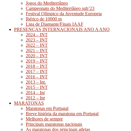
Jogos do Mediterrâneo
Campeonato do Mediterrâneo sub’23
Festival Olímpico da Juventude Europeia
Ibérico de 10000 m
Liga de Diamante/Finais IAAF
PRESENÇAS INTERNACIONAIS ANO A ANO
2024 – INT
2023 – INT
2022 – INT
2021 – INT
2020 – INT
2019 – INT
2018 – INT
2017 – INT
2016 – INT
2013 – Int.
2015 – INT
2014 – Int
2012 – Int
MARATONAS
Maratonas em Portugal
Breve história da maratona em Portugal
Melhores de sempre
Principais maratonas nacionais
As maratonas dos principais atletas