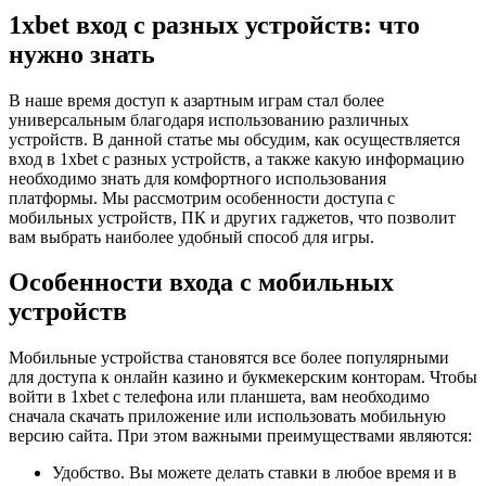
1xbet вход с разных устройств: что
нужно знать
В наше время доступ к азартным играм стал более
универсальным благодаря использованию различных
устройств. В данной статье мы обсудим, как осуществляется
вход в 1xbet с разных устройств, а также какую информацию
необходимо знать для комфортного использования
платформы. Мы рассмотрим особенности доступа с
мобильных устройств, ПК и других гаджетов, что позволит
вам выбрать наиболее удобный способ для игры.
Особенности входа с мобильных
устройств
Мобильные устройства становятся все более популярными
для доступа к онлайн казино и букмекерским конторам. Чтобы
войти в 1xbet с телефона или планшета, вам необходимо
сначала скачать приложение или использовать мобильную
версию сайта. При этом важными преимуществами являются:
Удобство. Вы можете делать ставки в любое время и в