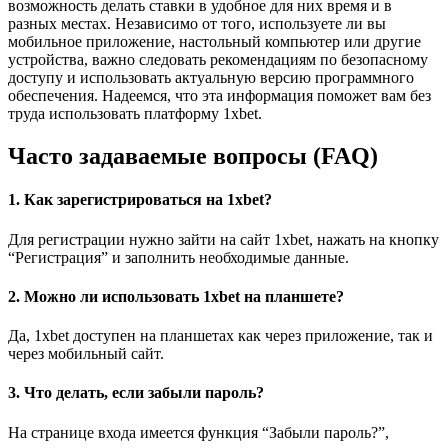
возможность делать ставки в удобное для них время и в
разных местах. Независимо от того, используете ли вы
мобильное приложение, настольный компьютер или другие
устройства, важно следовать рекомендациям по безопасному
доступу и использовать актуальную версию программного
обеспечения. Надеемся, что эта информация поможет вам без
труда использовать платформу 1xbet.
Часто задаваемые вопросы (FAQ)
1. Как зарегистрироваться на 1xbet?
Для регистрации нужно зайти на сайт 1xbet, нажать на кнопку
“Регистрация” и заполнить необходимые данные.
2. Можно ли использовать 1xbet на планшете?
Да, 1xbet доступен на планшетах как через приложение, так и
через мобильный сайт.
3. Что делать, если забыли пароль?
На странице входа имеется функция “Забыли пароль?”,