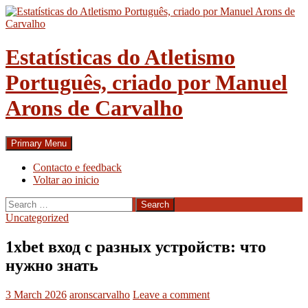
Skip
to
content
Estatísticas do Atletismo
Português, criado por Manuel
Arons de Carvalho
Search
Primary Menu
Contacto e feedback
Voltar ao inicio
Search
for:
Uncategorized
1xbet вход с разных устройств: что
нужно знать
3 March 2026
aronscarvalho
Leave a comment