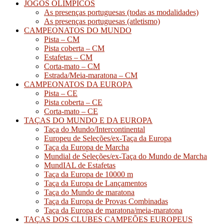
JOGOS OLÍMPICOS
As presenças portuguesas (todas as modalidades)
As presenças portuguesas (atletismo)
CAMPEONATOS DO MUNDO
Pista – CM
Pista coberta – CM
Estafetas – CM
Corta-mato – CM
Estrada/Meia-maratona – CM
CAMPEONATOS DA EUROPA
Pista – CE
Pista coberta – CE
Corta-mato – CE
TAÇAS DO MUNDO E DA EUROPA
Taça do Mundo/Intercontinental
Europeu de Seleções/ex-Taça da Europa
Taça da Europa de Marcha
Mundial de Seleções/ex-Taça do Mundo de Marcha
MundIAL de Estafetas
Taça da Europa de 10000 m
Taça da Europa de Lançamentos
Taça do Mundo de maratona
Taça da Europa de Provas Combinadas
Taça da Europa de maratona/meia-maratona
TAÇAS DOS CLUBES CAMPEÕES EUROPEUS