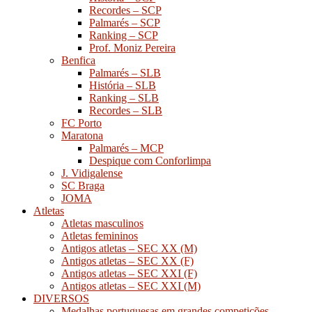
Recordes – SCP
Palmarés – SCP
Ranking – SCP
Prof. Moniz Pereira
Benfica
Palmarés – SLB
História – SLB
Ranking – SLB
Recordes – SLB
FC Porto
Maratona
Palmarés – MCP
Despique com Conforlimpa
J. Vidigalense
SC Braga
JOMA
Atletas
Atletas masculinos
Atletas femininos
Antigos atletas – SEC XX (M)
Antigos atletas – SEC XX (F)
Antigos atletas – SEC XXI (F)
Antigos atletas – SEC XXI (M)
DIVERSOS
Medalhas portuguesas em grandes competições