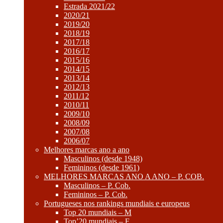
Estrada 2021/22
2020/21
2019/20
2018/19
2017/18
2016/17
2015/16
2014/15
2013/14
2012/13
2011/12
2010/11
2009/10
2008/09
2007/08
2006/07
Melhores marcas ano a ano
Masculinos (desde 1948)
Femininos (desde 1961)
MELHORES MARCAS ANO A ANO – P. COB.
Masculinos – P. Cob.
Femininos – P. Cob.
Portugueses nos rankings mundiais e europeus
Top 20 mundiais – M
Top’20 mundiais – F