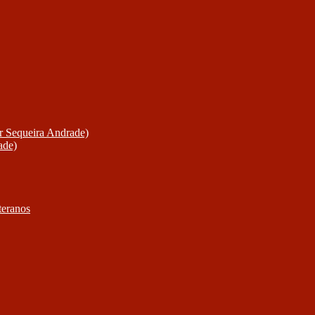
or Sequeira Andrade)
ade)
teranos