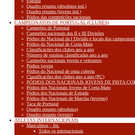
Estrada
Quadro resumo (absolutos ind.)
Quadro resumo (jovens ind.)
Pódios das competições nacionais
CAMPEONATOS DE PORTUGAL (CLUBES)
Campeões de Portugal
Campeões nacionais das II e III Divisões
Pódios do Nacional da I Divisão e locais dos campeonat
Pódios do Nacional de Corta-Mato
Classificações dos clubes ano a ano
Número de equipas classificadas ano a ano
Campeões nacionais jovens e veteranos
Pódios jovens
Pódios do Nacional de pista coberta
Classificações dos clubes ano a ano (PC)
PÓDIOS DOS NACIONAIS JOVENS DE PISTA C
Pódios dos Nacionais Jovens de Corta-Mato
Pódios dos Nacionais de Estrada
Pódios dos Nacionais de Marcha (inverno)
Taça de Portugal
Quadro resumo (absolutos)
Quadro resumo (jovens)
ATLETAS INTERNACIONAIS
Masculinos – Int.
Todos os internacionais