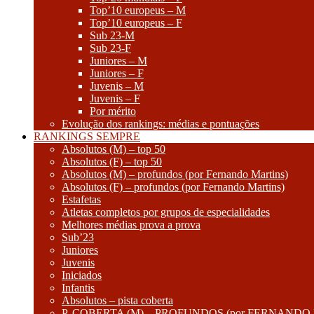
Top’10 europeus – M
Top’10 europeus – F
Sub 23-M
Sub 23-F
Juniores – M
Juniores – F
Juvenis – M
Juvenis – F
Por mérito
Evolução dos rankings: médias e pontuações
RANKINGS SEMPRE
Absolutos (M) – top 50
Absolutos (F) – top 50
Absolutos (M) – profundos (por Fernando Martins)
Absolutos (F) – profundos (por Fernando Martins)
Estafetas
Atletas completos por grupos de especialidades
Melhores médias prova a prova
Sub’23
Juniores
Juvenis
Iniciados
Infantis
Absolutos – pista coberta
P. COBERTA (M) – PROFUNDOS (por FERNANDO