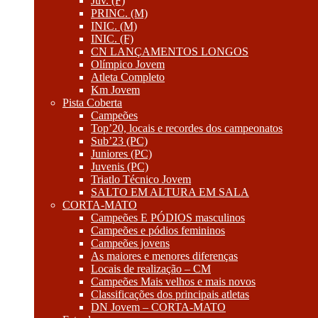
Juv. (F)
PRINC. (M)
INIC. (M)
INIC. (F)
CN LANÇAMENTOS LONGOS
Olímpico Jovem
Atleta Completo
Km Jovem
Pista Coberta
Campeões
Top’20, locais e recordes dos campeonatos
Sub’23 (PC)
Juniores (PC)
Juvenis (PC)
Triatlo Técnico Jovem
SALTO EM ALTURA EM SALA
CORTA-MATO
Campeões E PÓDIOS masculinos
Campeões e pódios femininos
Campeões jovens
As maiores e menores diferenças
Locais de realização – CM
Campeões Mais velhos e mais novos
Classificações dos principais atletas
DN Jovem – CORTA-MATO