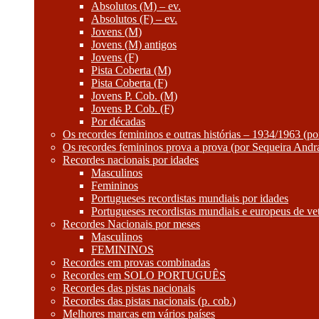
Absolutos (M) – ev.
Absolutos (F) – ev.
Jovens (M)
Jovens (M) antigos
Jovens (F)
Pista Coberta (M)
Pista Coberta (F)
Jovens P. Cob. (M)
Jovens P. Cob. (F)
Por décadas
Os recordes femininos e outras histórias – 1934/1963 (p
Os recordes femininos prova a prova (por Sequeira Andr
Recordes nacionais por idades
Masculinos
Femininos
Portugueses recordistas mundiais por idades
Portugueses recordistas mundiais e europeus de ve
Recordes Nacionais por meses
Masculinos
FEMININOS
Recordes em provas combinadas
Recordes em SOLO PORTUGUÊS
Recordes das pistas nacionais
Recordes das pistas nacionais (p. cob.)
Melhores marcas em vários países