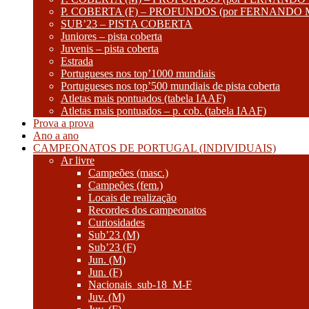
P. COBERTA (F) – PROFUNDOS (por FERNANDO
SUB’23 – PISTA COBERTA
Juniores – pista coberta
Juvenis – pista coberta
Estrada
Portugueses nos top’1000 mundiais
Portugueses nos top’500 mundiais de pista coberta
Atletas mais pontuados (tabela IAAF)
Atletas mais pontuados – p. cob. (tabela IAAF)
Prova a prova
Ano a ano
CAMPEONATOS DE PORTUGAL (INDIVIDUAIS)
Ar livre
Campeões (masc.)
Campeões (fem.)
Locais de realização
Recordes dos campeonatos
Curiosidades
Sub’23 (M)
Sub’23 (F)
Jun. (M)
Jun. (F)
Nacionais_sub-18_M-F
Juv. (M)