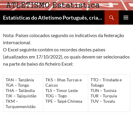
Skip
to
Search
Estatísticas do Atletismo Português, criado por Manuel Arons de Carvalho
content
PRIMAR
MENU
Nota: Países colocados segundo os indicativos da federação
internacional.
O Excel seguinte contém os recordes destes países
(atualizados em 17/10/2022), os quais devem ser selecionados
na parte de baixo do ficheiro Excel:
TAN – Tanzânia
TKS – Ilhas Turcas e
TTO – Trindade e
TGA – Tonga
Caicos
Tobago
THA – Tailândia
TLS – Timor Leste
TUN – Tunísia
TJK – Tajiquistão
TOG – Togo
TUR – Turquia
TKM –
TPE – Taipé Chinesa
TUV – Tuvalu
Turquemenistão