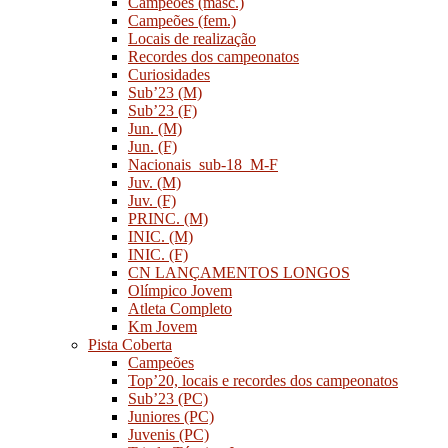
Campeões (masc.)
Campeões (fem.)
Locais de realização
Recordes dos campeonatos
Curiosidades
Sub’23 (M)
Sub’23 (F)
Jun. (M)
Jun. (F)
Nacionais_sub-18_M-F
Juv. (M)
Juv. (F)
PRINC. (M)
INIC. (M)
INIC. (F)
CN LANÇAMENTOS LONGOS
Olímpico Jovem
Atleta Completo
Km Jovem
Pista Coberta
Campeões
Top’20, locais e recordes dos campeonatos
Sub’23 (PC)
Juniores (PC)
Juvenis (PC)