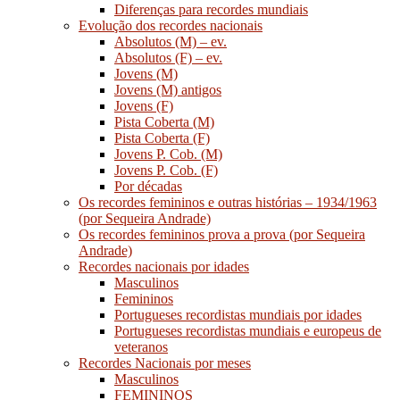
Diferenças para recordes mundiais
Evolução dos recordes nacionais
Absolutos (M) – ev.
Absolutos (F) – ev.
Jovens (M)
Jovens (M) antigos
Jovens (F)
Pista Coberta (M)
Pista Coberta (F)
Jovens P. Cob. (M)
Jovens P. Cob. (F)
Por décadas
Os recordes femininos e outras histórias – 1934/1963
(por Sequeira Andrade)
Os recordes femininos prova a prova (por Sequeira
Andrade)
Recordes nacionais por idades
Masculinos
Femininos
Portugueses recordistas mundiais por idades
Portugueses recordistas mundiais e europeus de
veteranos
Recordes Nacionais por meses
Masculinos
FEMININOS