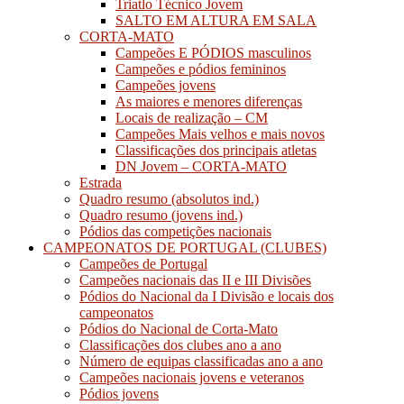
Triatlo Técnico Jovem
SALTO EM ALTURA EM SALA
CORTA-MATO
Campeões E PÓDIOS masculinos
Campeões e pódios femininos
Campeões jovens
As maiores e menores diferenças
Locais de realização – CM
Campeões Mais velhos e mais novos
Classificações dos principais atletas
DN Jovem – CORTA-MATO
Estrada
Quadro resumo (absolutos ind.)
Quadro resumo (jovens ind.)
Pódios das competições nacionais
CAMPEONATOS DE PORTUGAL (CLUBES)
Campeões de Portugal
Campeões nacionais das II e III Divisões
Pódios do Nacional da I Divisão e locais dos
campeonatos
Pódios do Nacional de Corta-Mato
Classificações dos clubes ano a ano
Número de equipas classificadas ano a ano
Campeões nacionais jovens e veteranos
Pódios jovens