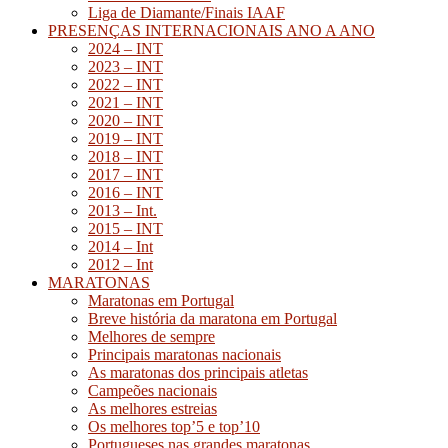
Liga de Diamante/Finais IAAF
PRESENÇAS INTERNACIONAIS ANO A ANO
2024 – INT
2023 – INT
2022 – INT
2021 – INT
2020 – INT
2019 – INT
2018 – INT
2017 – INT
2016 – INT
2013 – Int.
2015 – INT
2014 – Int
2012 – Int
MARATONAS
Maratonas em Portugal
Breve história da maratona em Portugal
Melhores de sempre
Principais maratonas nacionais
As maratonas dos principais atletas
Campeões nacionais
As melhores estreias
Os melhores top’5 e top’10
Portugueses nas grandes maratonas