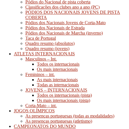
Pódios do Nacional de pista coberta
Classificações dos clubes ano a ano (PC)
PÓDIOS DOS NACIONAIS JOVENS DE PISTA
COBERTA
Pódios dos Nacionais Jovens de Corta-Mato
Pódios dos Nacionais de Estrada
Pódios dos Nacionais de Marcha (inverno)
Taça de Portugal
Quadro resumo (absolutos)
Quadro resumo (jovens)
ATLETAS INTERNACIONAIS
Masculinos – Int.
Todos os internacionais
Os mais internacionais
Femininos – int.
As mais internacionais
Todas as internacionais
JOVENS – INTERNACIONAIS
Todos os internacionais (pista)
Os mais internacionais (pista)
Corta-Mato – int.
JOGOS OLÍMPICOS
As presenças portuguesas (todas as modalidades)
As presenças portuguesas (atletismo)
CAMPEONATOS DO MUNDO