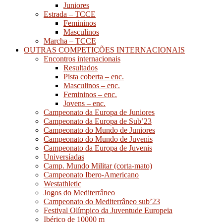
Juniores
Estrada – TCCE
Femininos
Masculinos
Marcha – TCCE
OUTRAS COMPETIÇÕES INTERNACIONAIS
Encontros internacionais
Resultados
Pista coberta – enc.
Masculinos – enc.
Femininos – enc.
Jovens – enc.
Campeonato da Europa de Juniores
Campeonato da Europa de Sub’23
Campeonato do Mundo de Juniores
Campeonato do Mundo de Juvenis
Campeonato da Europa de Juvenis
Universíadas
Camp. Mundo Militar (corta-mato)
Campeonato Ibero-Americano
Westathletic
Jogos do Mediterrâneo
Campeonato do Mediterrâneo sub’23
Festival Olímpico da Juventude Europeia
Ibérico de 10000 m