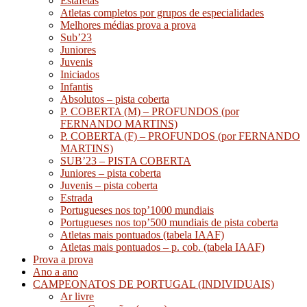
Estafetas
Atletas completos por grupos de especialidades
Melhores médias prova a prova
Sub’23
Juniores
Juvenis
Iniciados
Infantis
Absolutos – pista coberta
P. COBERTA (M) – PROFUNDOS (por
FERNANDO MARTINS)
P. COBERTA (F) – PROFUNDOS (por FERNANDO
MARTINS)
SUB’23 – PISTA COBERTA
Juniores – pista coberta
Juvenis – pista coberta
Estrada
Portugueses nos top’1000 mundiais
Portugueses nos top’500 mundiais de pista coberta
Atletas mais pontuados (tabela IAAF)
Atletas mais pontuados – p. cob. (tabela IAAF)
Prova a prova
Ano a ano
CAMPEONATOS DE PORTUGAL (INDIVIDUAIS)
Ar livre