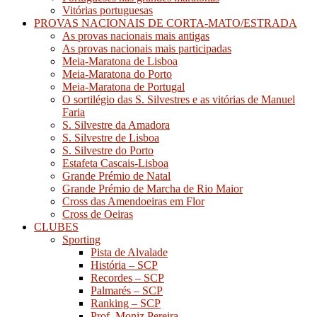
Vitórias portuguesas
PROVAS NACIONAIS DE CORTA-MATO/ESTRADA
As provas nacionais mais antigas
As provas nacionais mais participadas
Meia-Maratona de Lisboa
Meia-Maratona do Porto
Meia-Maratona de Portugal
O sortilégio das S. Silvestres e as vitórias de Manuel
Faria
S. Silvestre da Amadora
S. Silvestre de Lisboa
S. Silvestre do Porto
Estafeta Cascais-Lisboa
Grande Prémio de Natal
Grande Prémio de Marcha de Rio Maior
Cross das Amendoeiras em Flor
Cross de Oeiras
CLUBES
Sporting
Pista de Alvalade
História – SCP
Recordes – SCP
Palmarés – SCP
Ranking – SCP
Prof. Moniz Pereira