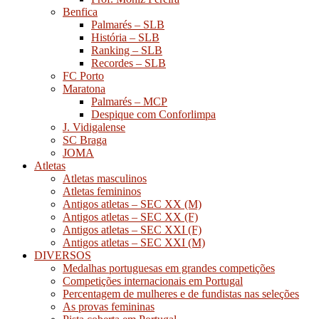
Benfica
Palmarés – SLB
História – SLB
Ranking – SLB
Recordes – SLB
FC Porto
Maratona
Palmarés – MCP
Despique com Conforlimpa
J. Vidigalense
SC Braga
JOMA
Atletas
Atletas masculinos
Atletas femininos
Antigos atletas – SEC XX (M)
Antigos atletas – SEC XX (F)
Antigos atletas – SEC XXI (F)
Antigos atletas – SEC XXI (M)
DIVERSOS
Medalhas portuguesas em grandes competições
Competições internacionais em Portugal
Percentagem de mulheres e de fundistas nas seleções
As provas femininas