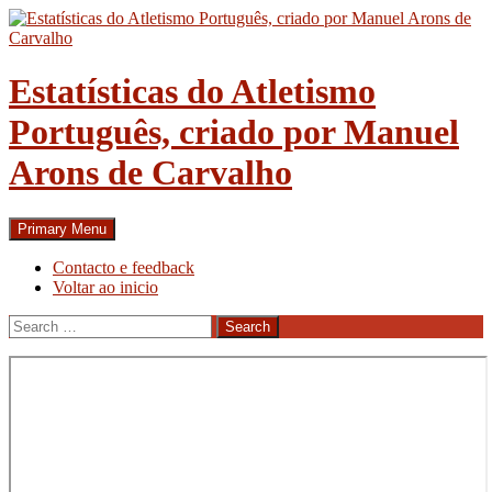
Skip
to
content
Estatísticas do Atletismo
Português, criado por Manuel
Arons de Carvalho
Search
Primary Menu
Contacto e feedback
Voltar ao inicio
Search
for: