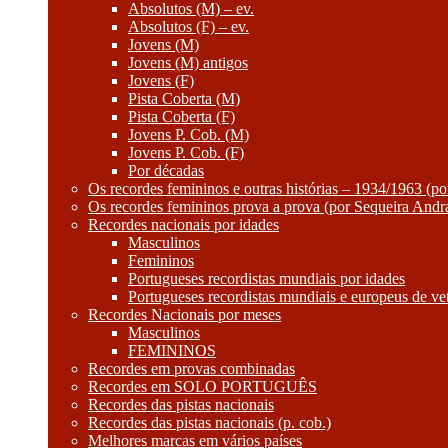
Absolutos (M) – ev.
Absolutos (F) – ev.
Jovens (M)
Jovens (M) antigos
Jovens (F)
Pista Coberta (M)
Pista Coberta (F)
Jovens P. Cob. (M)
Jovens P. Cob. (F)
Por décadas
Os recordes femininos e outras histórias – 1934/1963 (p
Os recordes femininos prova a prova (por Sequeira Andr
Recordes nacionais por idades
Masculinos
Femininos
Portugueses recordistas mundiais por idades
Portugueses recordistas mundiais e europeus de ve
Recordes Nacionais por meses
Masculinos
FEMININOS
Recordes em provas combinadas
Recordes em SOLO PORTUGUÊS
Recordes das pistas nacionais
Recordes das pistas nacionais (p. cob.)
Melhores marcas em vários países