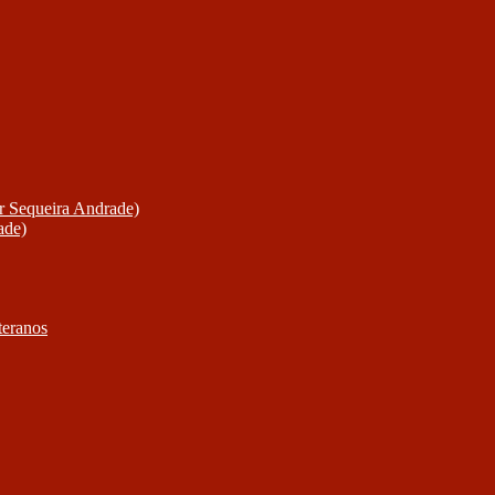
or Sequeira Andrade)
ade)
teranos