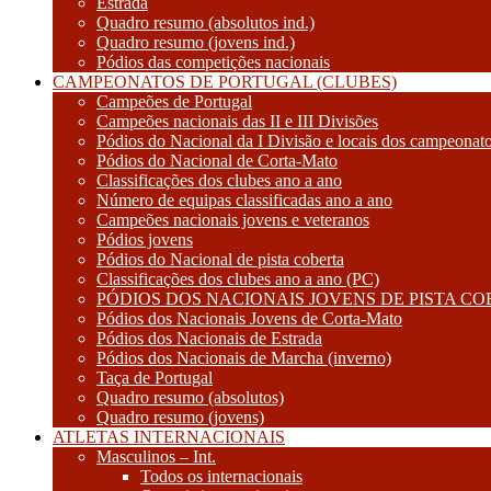
Estrada
Quadro resumo (absolutos ind.)
Quadro resumo (jovens ind.)
Pódios das competições nacionais
CAMPEONATOS DE PORTUGAL (CLUBES)
Campeões de Portugal
Campeões nacionais das II e III Divisões
Pódios do Nacional da I Divisão e locais dos campeonat
Pódios do Nacional de Corta-Mato
Classificações dos clubes ano a ano
Número de equipas classificadas ano a ano
Campeões nacionais jovens e veteranos
Pódios jovens
Pódios do Nacional de pista coberta
Classificações dos clubes ano a ano (PC)
PÓDIOS DOS NACIONAIS JOVENS DE PISTA C
Pódios dos Nacionais Jovens de Corta-Mato
Pódios dos Nacionais de Estrada
Pódios dos Nacionais de Marcha (inverno)
Taça de Portugal
Quadro resumo (absolutos)
Quadro resumo (jovens)
ATLETAS INTERNACIONAIS
Masculinos – Int.
Todos os internacionais