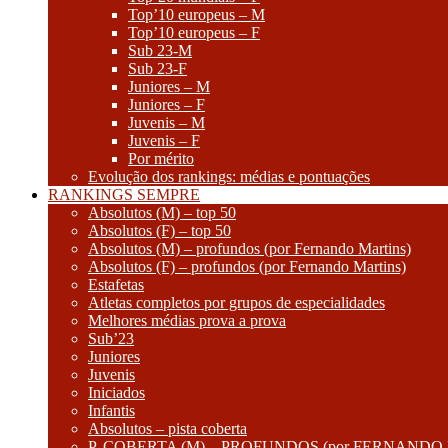
Top’10 europeus – M
Top’10 europeus – F
Sub 23-M
Sub 23-F
Juniores – M
Juniores – F
Juvenis – M
Juvenis – F
Por mérito
Evolução dos rankings: médias e pontuações
RANKINGS SEMPRE
Absolutos (M) – top 50
Absolutos (F) – top 50
Absolutos (M) – profundos (por Fernando Martins)
Absolutos (F) – profundos (por Fernando Martins)
Estafetas
Atletas completos por grupos de especialidades
Melhores médias prova a prova
Sub’23
Juniores
Juvenis
Iniciados
Infantis
Absolutos – pista coberta
P. COBERTA (M) – PROFUNDOS (por FERNANDO