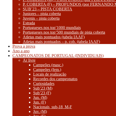
P. COBERTA (F) – PROFUNDOS (por FERNANDO
SUB’23 – PISTA COBERTA
Juniores – pista coberta
Juvenis – pista coberta
Estrada
Portugueses nos top’1000 mundiais
Portugueses nos top’500 mundiais de pista coberta
Atletas mais pontuados (tabela IAAF)
Atletas mais pontuados – p. cob. (tabela IAAF)
Prova a prova
Ano a ano
CAMPEONATOS DE PORTUGAL (INDIVIDUAIS)
Ar livre
Campeões (masc.)
Campeões (fem.)
Locais de realização
Recordes dos campeonatos
Curiosidades
Sub’23 (M)
Sub’23 (F)
Jun. (M)
Jun. (F)
Nacionais_sub-18_M-F
Juv. (M)