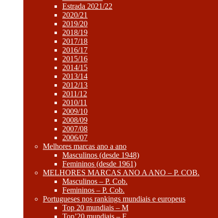
Estrada 2021/22
2020/21
2019/20
2018/19
2017/18
2016/17
2015/16
2014/15
2013/14
2012/13
2011/12
2010/11
2009/10
2008/09
2007/08
2006/07
Melhores marcas ano a ano
Masculinos (desde 1948)
Femininos (desde 1961)
MELHORES MARCAS ANO A ANO – P. COB.
Masculinos – P. Cob.
Femininos – P. Cob.
Portugueses nos rankings mundiais e europeus
Top 20 mundiais – M
Top’20 mundiais – F