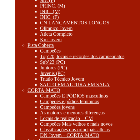
Juv. (F)
PRINC. (M)
INIC. (M)
INIC. (F)
CN LANÇAMENTOS LONGOS
Olímpico Jovem
Atleta Completo
Km Jovem
Pista Coberta
Campeões
Top’20, locais e recordes dos campeonatos
Sub’23 (PC)
Juniores (PC)
Juvenis (PC)
Triatlo Técnico Jovem
SALTO EM ALTURA EM SALA
CORTA-MATO
Campeões E PÓDIOS masculinos
Campeões e pódios femininos
Campeões jovens
As maiores e menores diferenças
Locais de realização – CM
Campeões Mais velhos e mais novos
Classificações dos principais atletas
DN Jovem – CORTA-MATO