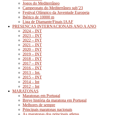
Jogos do Mediterrâneo
Campeonato do Mediterrâneo sub’23
Festival Olímpico da Juventude Europeia
Ibérico de 10000 m
Liga de Diamante/Finais IAAF
PRESENÇAS INTERNACIONAIS ANO A ANO
2024 – INT
2023 – INT
2022 – INT
2021 – INT
2020 – INT
2019 – INT
2018 – INT
2017 – INT
2016 – INT
2013 – Int.
2015 – INT
2014 – Int
2012 – Int
MARATONAS
Maratonas em Portugal
Breve história da maratona em Portugal
Melhores de sempre
Principais maratonas nacionais
As maratonas dos principais atletas