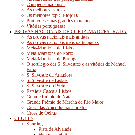
Campeões nacionais
As melhores estreias
Os melhores top’5 e top’10
Portugueses nas grandes maratonas
Vitórias portuguesas
PROVAS NACIONAIS DE CORTA-MATO/ESTRADA
As provas nacionais mais antigas
As provas nacionais mais participadas
Meia-Maratona de Lisboa
Meia-Maratona do Porto
Meia-Maratona de Portugal
O sortilégio das S. Silvestres e as vitórias de Manuel
Faria
S. Silvestre da Amadora
S. Silvestre de Lisboa
S. Silvestre do Porto
Estafeta Cascais-Lisboa
Grande Prémio de Natal
Grande Prémio de Marcha de Rio Maior
Cross das Amendoeiras em Flor
Cross de Oeiras
CLUBES
Sporting
Pista de Alvalade
História – SCP