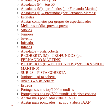
Absolutos (M) – top 50
Absolutos (F) – top 50
Absolutos (M) – profundos (por Fernando Martins)
Absolutos (F) – profundos (por Fernando Martins)
Estafetas
Atletas completos por grupos de especialidades
Melhores médias prova a prova
Sub’23
Juniores
Juvenis
Iniciados
Infantis
Absolutos – pista coberta
P. COBERTA (M) – PROFUNDOS (por
FERNANDO MARTINS)
P. COBERTA (F) – PROFUNDOS (por FERNANDO
MARTINS)
SUB’23 – PISTA COBERTA
Juniores – pista coberta
Juvenis – pista coberta
Estrada
Portugueses nos top’1000 mundiais
Portugueses nos top’500 mundiais de pista coberta
Atletas mais pontuados (tabela IAAF)
Atletas mais pontuados – p. cob. (tabela IAAF)