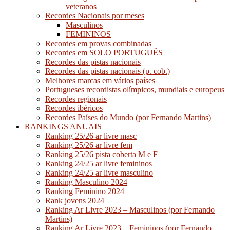
veteranos
Recordes Nacionais por meses
Masculinos
FEMININOS
Recordes em provas combinadas
Recordes em SOLO PORTUGUÊS
Recordes das pistas nacionais
Recordes das pistas nacionais (p. cob.)
Melhores marcas em vários países
Portugueses recordistas olímpicos, mundiais e europeus
Recordes regionais
Recordes ibéricos
Recordes Países do Mundo (por Fernando Martins)
RANKINGS ANUAIS
Ranking 25/26 ar livre masc
Ranking 25/26 ar livre fem
Ranking 25/26 pista coberta M e F
Ranking 24/25 ar livre femininos
Ranking 24/25 ar livre masculino
Ranking Masculino 2024
Ranking Feminino 2024
Rank jovens 2024
Ranking Ar Livre 2023 – Masculinos (por Fernando
Martins)
Ranking Ar Livre 2023 – Femininos (por Fernando