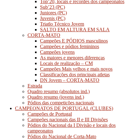
Top’20, locais e recordes dos campeonatos
Sub’23 (PC)
Juniores (PC)
Juvenis (PC)
Triatlo Técnico Jovem
SALTO EM ALTURA EM SALA
CORTA-MATO
Campeões E PÓDIOS masculinos
Campeões e pódios femininos
Campeões jovens
As maiores e menores diferenças
Locais de realização – CM
Campeões Mais velhos e mais novos
Classificações dos principais atletas
DN Jovem – CORTA-MATO
Estrada
Quadro resumo (absolutos ind.)
Quadro resumo (jovens ind.)
Pódios das competições nacionais
CAMPEONATOS DE PORTUGAL (CLUBES)
Campeões de Portugal
Campeões nacionais das II e III Divisões
Pódios do Nacional da I Divisão e locais dos
campeonatos
Pódios do Nacional de Corta-Mato