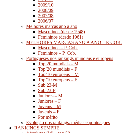
2009/10
2008/09
2007/08
2006/07
Melhores marcas ano a ano
Masculinos (desde 1948)
Femininos (desde 1961)
MELHORES MARCAS ANO A ANO – P. COB.
Masculinos – P. Cob.
Femininos – P. Cob.
Portugueses nos rankings mundiais e europeus
Top 20 mundiais – M
Top’20 mundiais – F
Top’10 europeus – M
Top’10 europeus – F
Sub 23-M
Sub 23-F
Juniores – M
Juniores – F
Juvenis – M
Juvenis – F
Por mérito
Evolução dos rankings: médias e pontuações
RANKINGS SEMPRE