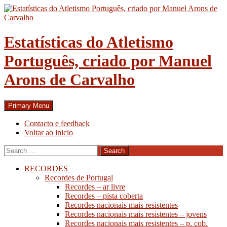
Skip
to
content
Estatísticas do Atletismo
Português, criado por Manuel
Arons de Carvalho
Search
Primary Menu
Contacto e feedback
Voltar ao inicio
Search
for:
RECORDES
Recordes de Portugal
Recordes – ar livre
Recordes – pista coberta
Recordes nacionais mais resistentes
Recordes nacionais mais resistentes – jovens
Recordes nacionais mais resistentes – p. cob.