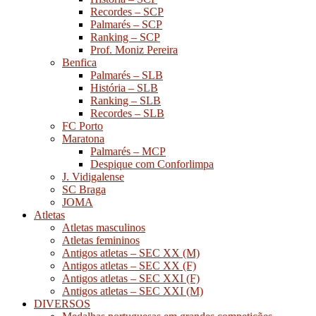
Recordes – SCP
Palmarés – SCP
Ranking – SCP
Prof. Moniz Pereira
Benfica
Palmarés – SLB
História – SLB
Ranking – SLB
Recordes – SLB
FC Porto
Maratona
Palmarés – MCP
Despique com Conforlimpa
J. Vidigalense
SC Braga
JOMA
Atletas
Atletas masculinos
Atletas femininos
Antigos atletas – SEC XX (M)
Antigos atletas – SEC XX (F)
Antigos atletas – SEC XXI (F)
Antigos atletas – SEC XXI (M)
DIVERSOS