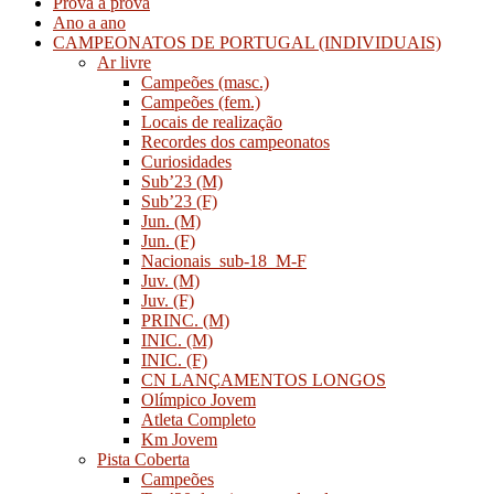
Prova a prova
Ano a ano
CAMPEONATOS DE PORTUGAL (INDIVIDUAIS)
Ar livre
Campeões (masc.)
Campeões (fem.)
Locais de realização
Recordes dos campeonatos
Curiosidades
Sub’23 (M)
Sub’23 (F)
Jun. (M)
Jun. (F)
Nacionais_sub-18_M-F
Juv. (M)
Juv. (F)
PRINC. (M)
INIC. (M)
INIC. (F)
CN LANÇAMENTOS LONGOS
Olímpico Jovem
Atleta Completo
Km Jovem
Pista Coberta
Campeões