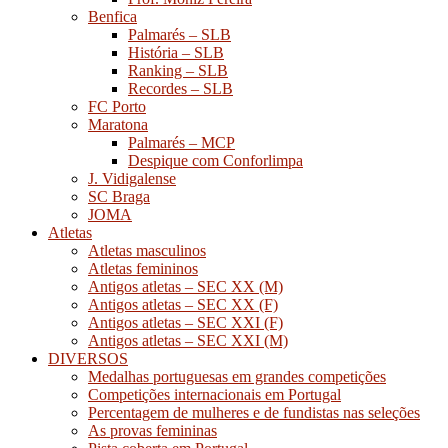
Benfica
Palmarés – SLB
História – SLB
Ranking – SLB
Recordes – SLB
FC Porto
Maratona
Palmarés – MCP
Despique com Conforlimpa
J. Vidigalense
SC Braga
JOMA
Atletas
Atletas masculinos
Atletas femininos
Antigos atletas – SEC XX (M)
Antigos atletas – SEC XX (F)
Antigos atletas – SEC XXI (F)
Antigos atletas – SEC XXI (M)
DIVERSOS
Medalhas portuguesas em grandes competições
Competições internacionais em Portugal
Percentagem de mulheres e de fundistas nas seleções
As provas femininas