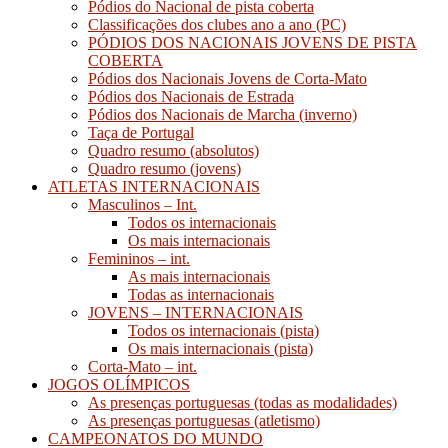
Pódios do Nacional de pista coberta
Classificações dos clubes ano a ano (PC)
PÓDIOS DOS NACIONAIS JOVENS DE PISTA
COBERTA
Pódios dos Nacionais Jovens de Corta-Mato
Pódios dos Nacionais de Estrada
Pódios dos Nacionais de Marcha (inverno)
Taça de Portugal
Quadro resumo (absolutos)
Quadro resumo (jovens)
ATLETAS INTERNACIONAIS
Masculinos – Int.
Todos os internacionais
Os mais internacionais
Femininos – int.
As mais internacionais
Todas as internacionais
JOVENS – INTERNACIONAIS
Todos os internacionais (pista)
Os mais internacionais (pista)
Corta-Mato – int.
JOGOS OLÍMPICOS
As presenças portuguesas (todas as modalidades)
As presenças portuguesas (atletismo)
CAMPEONATOS DO MUNDO