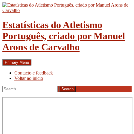
Skip
to
content
Estatísticas do Atletismo
Português, criado por Manuel
Arons de Carvalho
Search
Primary Menu
Contacto e feedback
Voltar ao inicio
Search
for: