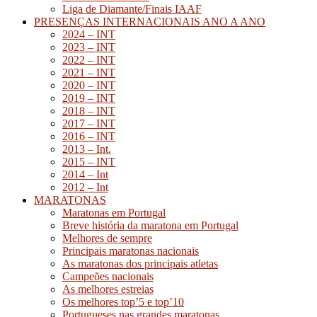
Liga de Diamante/Finais IAAF
PRESENÇAS INTERNACIONAIS ANO A ANO
2024 – INT
2023 – INT
2022 – INT
2021 – INT
2020 – INT
2019 – INT
2018 – INT
2017 – INT
2016 – INT
2013 – Int.
2015 – INT
2014 – Int
2012 – Int
MARATONAS
Maratonas em Portugal
Breve história da maratona em Portugal
Melhores de sempre
Principais maratonas nacionais
As maratonas dos principais atletas
Campeões nacionais
As melhores estreias
Os melhores top’5 e top’10
Portugueses nas grandes maratonas