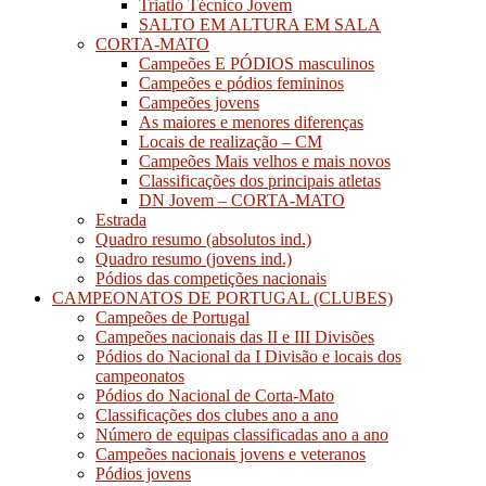
Triatlo Técnico Jovem
SALTO EM ALTURA EM SALA
CORTA-MATO
Campeões E PÓDIOS masculinos
Campeões e pódios femininos
Campeões jovens
As maiores e menores diferenças
Locais de realização – CM
Campeões Mais velhos e mais novos
Classificações dos principais atletas
DN Jovem – CORTA-MATO
Estrada
Quadro resumo (absolutos ind.)
Quadro resumo (jovens ind.)
Pódios das competições nacionais
CAMPEONATOS DE PORTUGAL (CLUBES)
Campeões de Portugal
Campeões nacionais das II e III Divisões
Pódios do Nacional da I Divisão e locais dos
campeonatos
Pódios do Nacional de Corta-Mato
Classificações dos clubes ano a ano
Número de equipas classificadas ano a ano
Campeões nacionais jovens e veteranos
Pódios jovens