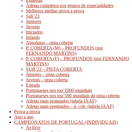
Estafetas
Atletas completos por grupos de especialidades
Melhores médias prova a prova
Sub’23
Juniores
Juvenis
Iniciados
Infantis
Absolutos – pista coberta
P. COBERTA (M) – PROFUNDOS (por
FERNANDO MARTINS)
P. COBERTA (F) – PROFUNDOS (por FERNANDO
MARTINS)
SUB’23 – PISTA COBERTA
Juniores – pista coberta
Juvenis – pista coberta
Estrada
Portugueses nos top’1000 mundiais
Portugueses nos top’500 mundiais de pista coberta
Atletas mais pontuados (tabela IAAF)
Atletas mais pontuados – p. cob. (tabela IAAF)
Prova a prova
Ano a ano
CAMPEONATOS DE PORTUGAL (INDIVIDUAIS)
Ar livre