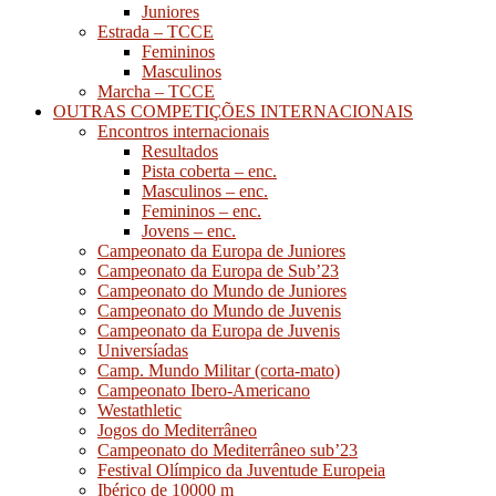
Juniores
Estrada – TCCE
Femininos
Masculinos
Marcha – TCCE
OUTRAS COMPETIÇÕES INTERNACIONAIS
Encontros internacionais
Resultados
Pista coberta – enc.
Masculinos – enc.
Femininos – enc.
Jovens – enc.
Campeonato da Europa de Juniores
Campeonato da Europa de Sub’23
Campeonato do Mundo de Juniores
Campeonato do Mundo de Juvenis
Campeonato da Europa de Juvenis
Universíadas
Camp. Mundo Militar (corta-mato)
Campeonato Ibero-Americano
Westathletic
Jogos do Mediterrâneo
Campeonato do Mediterrâneo sub’23
Festival Olímpico da Juventude Europeia
Ibérico de 10000 m