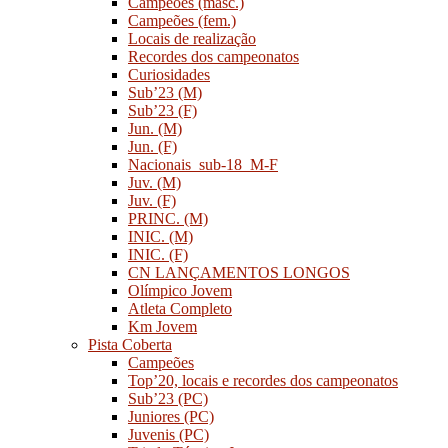
Campeões (masc.)
Campeões (fem.)
Locais de realização
Recordes dos campeonatos
Curiosidades
Sub’23 (M)
Sub’23 (F)
Jun. (M)
Jun. (F)
Nacionais_sub-18_M-F
Juv. (M)
Juv. (F)
PRINC. (M)
INIC. (M)
INIC. (F)
CN LANÇAMENTOS LONGOS
Olímpico Jovem
Atleta Completo
Km Jovem
Pista Coberta
Campeões
Top’20, locais e recordes dos campeonatos
Sub’23 (PC)
Juniores (PC)
Juvenis (PC)