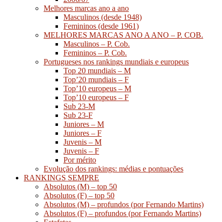
Melhores marcas ano a ano
Masculinos (desde 1948)
Femininos (desde 1961)
MELHORES MARCAS ANO A ANO – P. COB.
Masculinos – P. Cob.
Femininos – P. Cob.
Portugueses nos rankings mundiais e europeus
Top 20 mundiais – M
Top’20 mundiais – F
Top’10 europeus – M
Top’10 europeus – F
Sub 23-M
Sub 23-F
Juniores – M
Juniores – F
Juvenis – M
Juvenis – F
Por mérito
Evolução dos rankings: médias e pontuações
RANKINGS SEMPRE
Absolutos (M) – top 50
Absolutos (F) – top 50
Absolutos (M) – profundos (por Fernando Martins)
Absolutos (F) – profundos (por Fernando Martins)