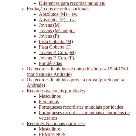
Diferenças para recordes mundiais
Evolução dos recordes nacionais
Absolutos (M) – ev.
Absolutos (F) – ev.
Jovens (M)
Jovens (M) antigos
Jovens (F)
Pista Coberta (M)
Pista Coberta (F)
Jovens P. Cob. (M)
Jovens P. Cob. (F)
Por décadas
Os recordes femininos e outras histórias – 1934/1963
(por Sequeira Andrade)
Os recordes femininos prova a prova (por Sequeira
Andrade)
Recordes nacionais por idades
Masculinos
Femininos
Portugueses recordistas mundiais por idades
Portugueses recordistas mundiais e europeus de
veteranos
Recordes Nacionais por meses
Masculinos
FEMININOS