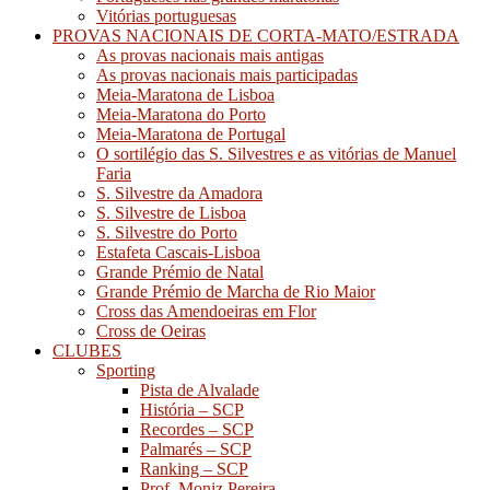
Vitórias portuguesas
PROVAS NACIONAIS DE CORTA-MATO/ESTRADA
As provas nacionais mais antigas
As provas nacionais mais participadas
Meia-Maratona de Lisboa
Meia-Maratona do Porto
Meia-Maratona de Portugal
O sortilégio das S. Silvestres e as vitórias de Manuel
Faria
S. Silvestre da Amadora
S. Silvestre de Lisboa
S. Silvestre do Porto
Estafeta Cascais-Lisboa
Grande Prémio de Natal
Grande Prémio de Marcha de Rio Maior
Cross das Amendoeiras em Flor
Cross de Oeiras
CLUBES
Sporting
Pista de Alvalade
História – SCP
Recordes – SCP
Palmarés – SCP
Ranking – SCP
Prof. Moniz Pereira