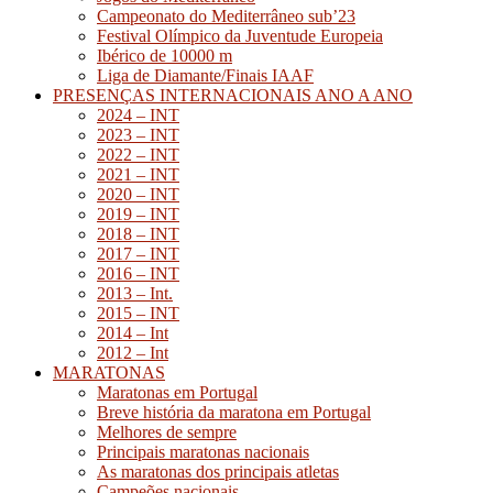
Campeonato do Mediterrâneo sub’23
Festival Olímpico da Juventude Europeia
Ibérico de 10000 m
Liga de Diamante/Finais IAAF
PRESENÇAS INTERNACIONAIS ANO A ANO
2024 – INT
2023 – INT
2022 – INT
2021 – INT
2020 – INT
2019 – INT
2018 – INT
2017 – INT
2016 – INT
2013 – Int.
2015 – INT
2014 – Int
2012 – Int
MARATONAS
Maratonas em Portugal
Breve história da maratona em Portugal
Melhores de sempre
Principais maratonas nacionais
As maratonas dos principais atletas
Campeões nacionais