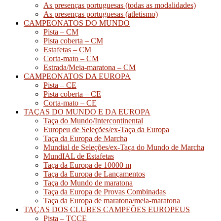
As presenças portuguesas (todas as modalidades)
As presenças portuguesas (atletismo)
CAMPEONATOS DO MUNDO
Pista – CM
Pista coberta – CM
Estafetas – CM
Corta-mato – CM
Estrada/Meia-maratona – CM
CAMPEONATOS DA EUROPA
Pista – CE
Pista coberta – CE
Corta-mato – CE
TAÇAS DO MUNDO E DA EUROPA
Taça do Mundo/Intercontinental
Europeu de Seleções/ex-Taça da Europa
Taça da Europa de Marcha
Mundial de Seleções/ex-Taça do Mundo de Marcha
MundIAL de Estafetas
Taça da Europa de 10000 m
Taça da Europa de Lançamentos
Taça do Mundo de maratona
Taça da Europa de Provas Combinadas
Taça da Europa de maratona/meia-maratona
TAÇAS DOS CLUBES CAMPEÕES EUROPEUS
Pista – TCCE