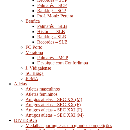
Recordes – SCP
Palmarés – SCP
Ranking – SCP
Prof. Moniz Pereira
Benfica
Palmarés – SLB
História – SLB
Ranking – SLB
Recordes – SLB
FC Porto
Maratona
Palmarés – MCP
Despique com Conforlimpa
J. Vidigalense
SC Braga
JOMA
Atletas
Atletas masculinos
Atletas femininos
Antigos atletas – SEC XX (M)
Antigos atletas – SEC XX (F)
Antigos atletas – SEC XXI (F)
Antigos atletas – SEC XXI (M)
DIVERSOS
Medalhas portuguesas em grandes competições