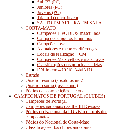
Sub’23 (PC)
Juniores (PC)
Juvenis (PC)
Triatlo Técnico Jovem
SALTO EM ALTURA EM SALA
CORTA-MATO
Campeões E PÓDIOS masculinos
Campeões e pódios femininos
Campeões jovens
As maiores e menores diferenças
Locais de realização – CM
Campeões Mais velhos e mais novos
Classificações dos principais atletas
DN Jovem – CORTA-MATO
Estrada
Quadro resumo (absolutos ind.)
Quadro resumo (jovens ind.)
Pódios das competições nacionais
CAMPEONATOS DE PORTUGAL (CLUBES)
Campeões de Portugal
Campeões nacionais das II e III Divisões
Pódios do Nacional da I Divisão e locais dos
campeonatos
Pódios do Nacional de Corta-Mato
Classificações dos clubes ano a ano