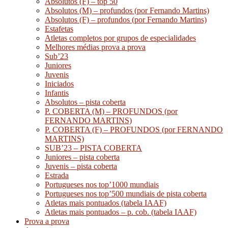
Absolutos (F) – top 50
Absolutos (M) – profundos (por Fernando Martins)
Absolutos (F) – profundos (por Fernando Martins)
Estafetas
Atletas completos por grupos de especialidades
Melhores médias prova a prova
Sub’23
Juniores
Juvenis
Iniciados
Infantis
Absolutos – pista coberta
P. COBERTA (M) – PROFUNDOS (por
FERNANDO MARTINS)
P. COBERTA (F) – PROFUNDOS (por FERNANDO
MARTINS)
SUB’23 – PISTA COBERTA
Juniores – pista coberta
Juvenis – pista coberta
Estrada
Portugueses nos top’1000 mundiais
Portugueses nos top’500 mundiais de pista coberta
Atletas mais pontuados (tabela IAAF)
Atletas mais pontuados – p. cob. (tabela IAAF)
Prova a prova