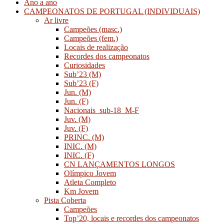
Ano a ano
CAMPEONATOS DE PORTUGAL (INDIVIDUAIS)
Ar livre
Campeões (masc.)
Campeões (fem.)
Locais de realização
Recordes dos campeonatos
Curiosidades
Sub’23 (M)
Sub’23 (F)
Jun. (M)
Jun. (F)
Nacionais_sub-18_M-F
Juv. (M)
Juv. (F)
PRINC. (M)
INIC. (M)
INIC. (F)
CN LANÇAMENTOS LONGOS
Olímpico Jovem
Atleta Completo
Km Jovem
Pista Coberta
Campeões
Top’20, locais e recordes dos campeonatos