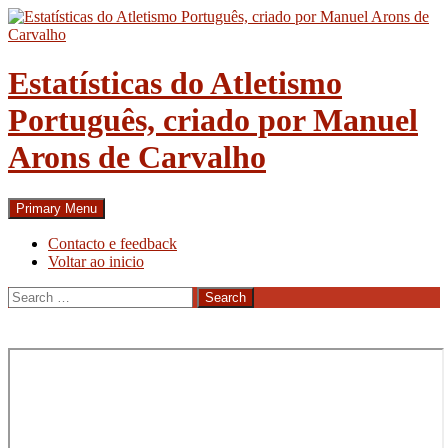
Skip
to
content
Estatísticas do Atletismo
Português, criado por Manuel
Arons de Carvalho
Search
Primary Menu
Contacto e feedback
Voltar ao inicio
Search
for: