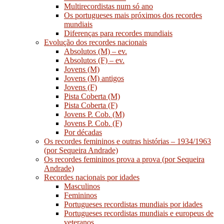
Multirecordistas num só ano
Os portugueses mais próximos dos recordes
mundiais
Diferenças para recordes mundiais
Evolução dos recordes nacionais
Absolutos (M) – ev.
Absolutos (F) – ev.
Jovens (M)
Jovens (M) antigos
Jovens (F)
Pista Coberta (M)
Pista Coberta (F)
Jovens P. Cob. (M)
Jovens P. Cob. (F)
Por décadas
Os recordes femininos e outras histórias – 1934/1963
(por Sequeira Andrade)
Os recordes femininos prova a prova (por Sequeira
Andrade)
Recordes nacionais por idades
Masculinos
Femininos
Portugueses recordistas mundiais por idades
Portugueses recordistas mundiais e europeus de
veteranos