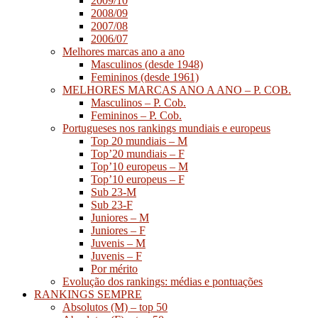
2009/10
2008/09
2007/08
2006/07
Melhores marcas ano a ano
Masculinos (desde 1948)
Femininos (desde 1961)
MELHORES MARCAS ANO A ANO – P. COB.
Masculinos – P. Cob.
Femininos – P. Cob.
Portugueses nos rankings mundiais e europeus
Top 20 mundiais – M
Top’20 mundiais – F
Top’10 europeus – M
Top’10 europeus – F
Sub 23-M
Sub 23-F
Juniores – M
Juniores – F
Juvenis – M
Juvenis – F
Por mérito
Evolução dos rankings: médias e pontuações
RANKINGS SEMPRE
Absolutos (M) – top 50