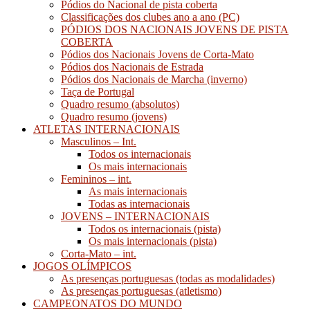
Pódios do Nacional de pista coberta
Classificações dos clubes ano a ano (PC)
PÓDIOS DOS NACIONAIS JOVENS DE PISTA
COBERTA
Pódios dos Nacionais Jovens de Corta-Mato
Pódios dos Nacionais de Estrada
Pódios dos Nacionais de Marcha (inverno)
Taça de Portugal
Quadro resumo (absolutos)
Quadro resumo (jovens)
ATLETAS INTERNACIONAIS
Masculinos – Int.
Todos os internacionais
Os mais internacionais
Femininos – int.
As mais internacionais
Todas as internacionais
JOVENS – INTERNACIONAIS
Todos os internacionais (pista)
Os mais internacionais (pista)
Corta-Mato – int.
JOGOS OLÍMPICOS
As presenças portuguesas (todas as modalidades)
As presenças portuguesas (atletismo)
CAMPEONATOS DO MUNDO