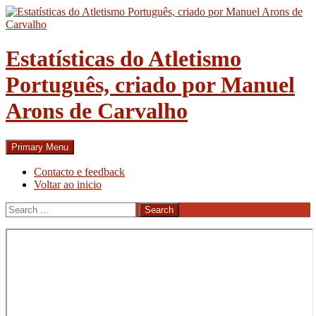
Skip
to
content
Estatísticas do Atletismo
Português, criado por Manuel
Arons de Carvalho
Search
Primary Menu
Contacto e feedback
Voltar ao inicio
Search
for: