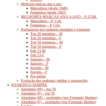
Melhores marcas ano a ano
Masculinos (desde 1948)
Femininos (desde 1961)
MELHORES MARCAS ANO A ANO – P. COB.
Masculinos – P. Cob.
Femininos – P. Cob.
Portugueses nos rankings mundiais e europeus
Top 20 mundiais – M
Top’20 mundiais – F
Top’10 europeus – M
Top’10 europeus – F
Sub 23-M
Sub 23-F
Juniores – M
Juniores – F
Juvenis – M
Juvenis – F
Por mérito
Evolução dos rankings: médias e pontuações
RANKINGS SEMPRE
Absolutos (M) – top 50
Absolutos (F) – top 50
Absolutos (M) – profundos (por Fernando Martins)
Absolutos (F) – profundos (por Fernando Martins)