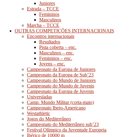
Juniores
Estrada – TCCE
Femininos
Masculinos
Marcha – TCCE
OUTRAS COMPETIÇÕES INTERNACIONAIS
Encontros internacionais
Resultados
Pista coberta – enc.
Masculinos – enc.
Femininos – enc.
Jovens – enc.
Campeonato da Europa de Juniores
Campeonato da Europa de Sub’23
Campeonato do Mundo de Juniores
Campeonato do Mundo de Juvenis
Campeonato da Europa de Juvenis
Universíadas
Camp. Mundo Militar (corta-mato)
Campeonato Ibero-Americano
Westathletic
Jogos do Mediterrâneo
Campeonato do Mediterrâneo sub’23
Festival Olímpico da Juventude Europeia
Ibérico de 10000 m