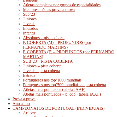
Estafetas
Atletas completos por grupos de especialidades
Melhores médias prova a prova
Sub’23
Juniores
Juvenis
Iniciados
Infantis
Absolutos – pista coberta
P. COBERTA (M) – PROFUNDOS (por
FERNANDO MARTINS)
P. COBERTA (F) – PROFUNDOS (por FERNANDO
MARTINS)
SUB’23 – PISTA COBERTA
Juniores – pista coberta
Juvenis – pista coberta
Estrada
Portugueses nos top’1000 mundiais
Portugueses nos top’500 mundiais de pista coberta
Atletas mais pontuados (tabela IAAF)
Atletas mais pontuados – p. cob. (tabela IAAF)
Prova a prova
Ano a ano
CAMPEONATOS DE PORTUGAL (INDIVIDUAIS)
Ar livre