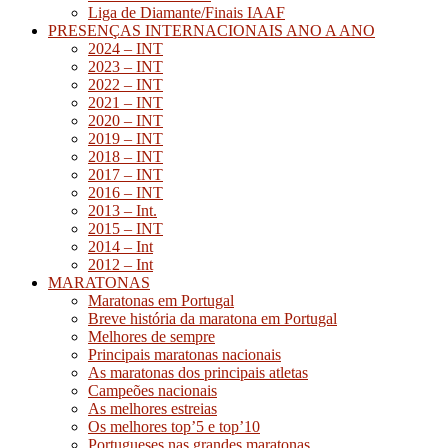
Liga de Diamante/Finais IAAF
PRESENÇAS INTERNACIONAIS ANO A ANO
2024 – INT
2023 – INT
2022 – INT
2021 – INT
2020 – INT
2019 – INT
2018 – INT
2017 – INT
2016 – INT
2013 – Int.
2015 – INT
2014 – Int
2012 – Int
MARATONAS
Maratonas em Portugal
Breve história da maratona em Portugal
Melhores de sempre
Principais maratonas nacionais
As maratonas dos principais atletas
Campeões nacionais
As melhores estreias
Os melhores top’5 e top’10
Portugueses nas grandes maratonas