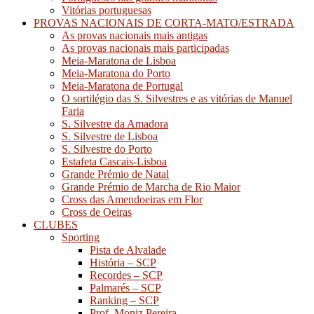
Vitórias portuguesas
PROVAS NACIONAIS DE CORTA-MATO/ESTRADA
As provas nacionais mais antigas
As provas nacionais mais participadas
Meia-Maratona de Lisboa
Meia-Maratona do Porto
Meia-Maratona de Portugal
O sortilégio das S. Silvestres e as vitórias de Manuel
Faria
S. Silvestre da Amadora
S. Silvestre de Lisboa
S. Silvestre do Porto
Estafeta Cascais-Lisboa
Grande Prémio de Natal
Grande Prémio de Marcha de Rio Maior
Cross das Amendoeiras em Flor
Cross de Oeiras
CLUBES
Sporting
Pista de Alvalade
História – SCP
Recordes – SCP
Palmarés – SCP
Ranking – SCP
Prof. Moniz Pereira