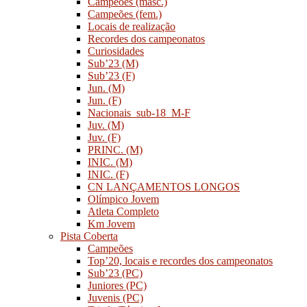
Campeões (masc.)
Campeões (fem.)
Locais de realização
Recordes dos campeonatos
Curiosidades
Sub’23 (M)
Sub’23 (F)
Jun. (M)
Jun. (F)
Nacionais_sub-18_M-F
Juv. (M)
Juv. (F)
PRINC. (M)
INIC. (M)
INIC. (F)
CN LANÇAMENTOS LONGOS
Olímpico Jovem
Atleta Completo
Km Jovem
Pista Coberta
Campeões
Top’20, locais e recordes dos campeonatos
Sub’23 (PC)
Juniores (PC)
Juvenis (PC)