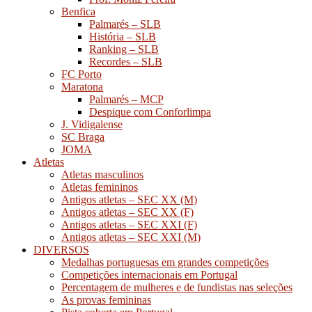
Benfica
Palmarés – SLB
História – SLB
Ranking – SLB
Recordes – SLB
FC Porto
Maratona
Palmarés – MCP
Despique com Conforlimpa
J. Vidigalense
SC Braga
JOMA
Atletas
Atletas masculinos
Atletas femininos
Antigos atletas – SEC XX (M)
Antigos atletas – SEC XX (F)
Antigos atletas – SEC XXI (F)
Antigos atletas – SEC XXI (M)
DIVERSOS
Medalhas portuguesas em grandes competições
Competições internacionais em Portugal
Percentagem de mulheres e de fundistas nas seleções
As provas femininas