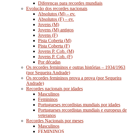
Diferenças para recordes mundiais
Evolução dos recordes nacionais
Absolutos (M) – ev.
Absolutos (F) – ev.
Jovens (M)
Jovens (M) antigos
Jovens (F)
Pista Coberta (M)
Pista Coberta (F)
Jovens P. Cob. (M)
Jovens P. Cob. (F)
Por décadas
Os recordes femininos e outras histórias – 1934/1963
(por Sequeira Andrade)
Os recordes femininos prova a prova (por Sequeira
Andrade)
Recordes nacionais por idades
Masculinos
Femininos
Portugueses recordistas mundiais por idades
Portugueses recordistas mundiais e europeus de
veteranos
Recordes Nacionais por meses
Masculinos
FEMININOS