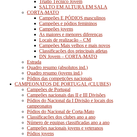
Triatlo Técnico Jovem
SALTO EM ALTURA EM SALA
CORTA-MATO
Campeões E PÓDIOS masculinos
Campeões e pódios femininos
Campeões jovens
As maiores e menores diferenças
Locais de realização – CM
Campeões Mais velhos e mais novos
Classificações dos principais atletas
DN Jovem – CORTA-MATO
Estrada
Quadro resumo (absolutos ind.)
Quadro resumo (jovens ind.)
Pódios das competições nacionais
CAMPEONATOS DE PORTUGAL (CLUBES)
Campeões de Portugal
Campeões nacionais das II e III Divisões
Pódios do Nacional da I Divisão e locais dos
campeonatos
Pódios do Nacional de Corta-Mato
Classificações dos clubes ano a ano
Número de equipas classificadas ano a ano
Campeões nacionais jovens e veteranos
Pódios jovens