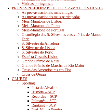
Vitórias portuguesas
PROVAS NACIONAIS DE CORTA-MATO/ESTRADA
As provas nacionais mais antigas
As provas nacionais mais participadas
Meia-Maratona de Lisboa
Meia-Maratona do Porto
Meia-Maratona de Portugal
O sortilégio das S. Silvestres e as vitórias de Manuel
Faria
S. Silvestre da Amadora
S. Silvestre de Lisboa
S. Silvestre do Porto
Estafeta Cascais-Lisboa
Grande Prémio de Natal
Grande Prémio de Marcha de Rio Maior
Cross das Amendoeiras em Flor
Cross de Oeiras
CLUBES
Sporting
Pista de Alvalade
História – SCP
Recordes – SCP
Palmarés – SCP
Ranking – SCP
Prof. Moniz Pereira