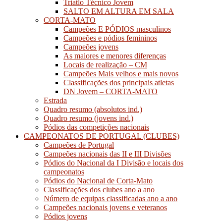
Triatlo Técnico Jovem
SALTO EM ALTURA EM SALA
CORTA-MATO
Campeões E PÓDIOS masculinos
Campeões e pódios femininos
Campeões jovens
As maiores e menores diferenças
Locais de realização – CM
Campeões Mais velhos e mais novos
Classificações dos principais atletas
DN Jovem – CORTA-MATO
Estrada
Quadro resumo (absolutos ind.)
Quadro resumo (jovens ind.)
Pódios das competições nacionais
CAMPEONATOS DE PORTUGAL (CLUBES)
Campeões de Portugal
Campeões nacionais das II e III Divisões
Pódios do Nacional da I Divisão e locais dos
campeonatos
Pódios do Nacional de Corta-Mato
Classificações dos clubes ano a ano
Número de equipas classificadas ano a ano
Campeões nacionais jovens e veteranos
Pódios jovens