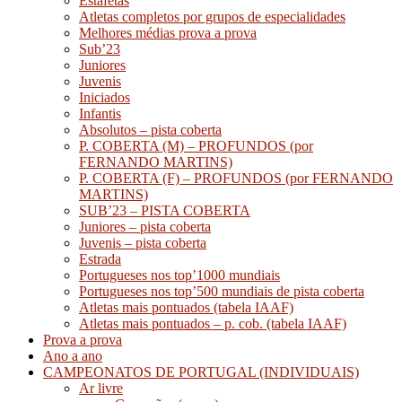
Estafetas
Atletas completos por grupos de especialidades
Melhores médias prova a prova
Sub’23
Juniores
Juvenis
Iniciados
Infantis
Absolutos – pista coberta
P. COBERTA (M) – PROFUNDOS (por
FERNANDO MARTINS)
P. COBERTA (F) – PROFUNDOS (por FERNANDO
MARTINS)
SUB’23 – PISTA COBERTA
Juniores – pista coberta
Juvenis – pista coberta
Estrada
Portugueses nos top’1000 mundiais
Portugueses nos top’500 mundiais de pista coberta
Atletas mais pontuados (tabela IAAF)
Atletas mais pontuados – p. cob. (tabela IAAF)
Prova a prova
Ano a ano
CAMPEONATOS DE PORTUGAL (INDIVIDUAIS)
Ar livre