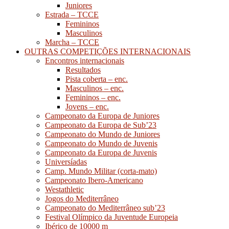
Juniores
Estrada – TCCE
Femininos
Masculinos
Marcha – TCCE
OUTRAS COMPETIÇÕES INTERNACIONAIS
Encontros internacionais
Resultados
Pista coberta – enc.
Masculinos – enc.
Femininos – enc.
Jovens – enc.
Campeonato da Europa de Juniores
Campeonato da Europa de Sub’23
Campeonato do Mundo de Juniores
Campeonato do Mundo de Juvenis
Campeonato da Europa de Juvenis
Universíadas
Camp. Mundo Militar (corta-mato)
Campeonato Ibero-Americano
Westathletic
Jogos do Mediterrâneo
Campeonato do Mediterrâneo sub’23
Festival Olímpico da Juventude Europeia
Ibérico de 10000 m