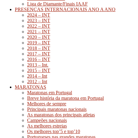
Liga de Diamante/Finais IAAF
PRESENÇAS INTERNACIONAIS ANO A ANO
2024 – INT
2023 – INT
2022 – INT
2021 – INT
2020 – INT
2019 – INT
2018 – INT
2017 – INT
2016 – INT
2013 – Int.
2015 – INT
2014 – Int
2012 – Int
MARATONAS
Maratonas em Portugal
Breve história da maratona em Portugal
Melhores de sempre
Principais maratonas nacionais
As maratonas dos principais atletas
Campeões nacionais
As melhores estreias
Os melhores top’5 e top’10
Portugueses nas grandes maratonas