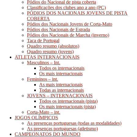
Pódios do Nacional de pista coberta
Classificações dos clubes ano a ano (PC)
PÓDIOS DOS NACIONAIS JOVENS DE PISTA
COBERTA
Pódios dos Nacionais Jovens de Corta-Mato
Pódios dos Nacionais de Estrada
Pódios dos Nacionais de Marcha (inverno)
Taça de Portugal
Quadro resumo (absolutos)
Quadro resumo (jovens)
ATLETAS INTERNACIONAIS
Masculinos – Int.
Todos os internacionais
Os mais internacionais
Femininos – int.
As mais internacionais
Todas as internacionais
JOVENS – INTERNACIONAIS
Todos os internacionais (pista)
Os mais internacionais (pista)
Corta-Mato – int.
JOGOS OLÍMPICOS
As presenças portuguesas (todas as modalidades)
As presenças portuguesas (atletismo)
CAMPEONATOS DO MUNDO