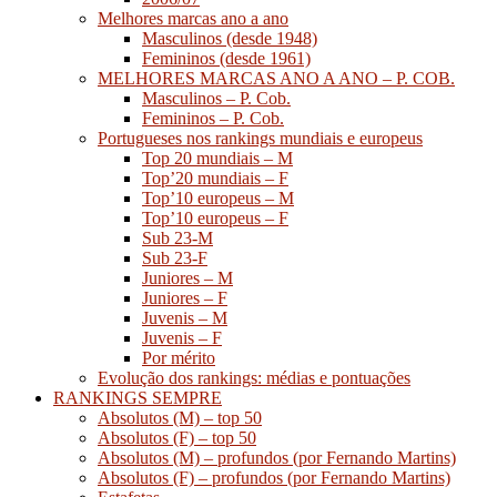
Melhores marcas ano a ano
Masculinos (desde 1948)
Femininos (desde 1961)
MELHORES MARCAS ANO A ANO – P. COB.
Masculinos – P. Cob.
Femininos – P. Cob.
Portugueses nos rankings mundiais e europeus
Top 20 mundiais – M
Top’20 mundiais – F
Top’10 europeus – M
Top’10 europeus – F
Sub 23-M
Sub 23-F
Juniores – M
Juniores – F
Juvenis – M
Juvenis – F
Por mérito
Evolução dos rankings: médias e pontuações
RANKINGS SEMPRE
Absolutos (M) – top 50
Absolutos (F) – top 50
Absolutos (M) – profundos (por Fernando Martins)
Absolutos (F) – profundos (por Fernando Martins)