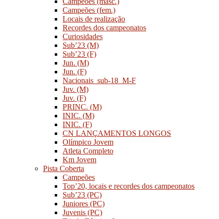
Campeões (masc.)
Campeões (fem.)
Locais de realização
Recordes dos campeonatos
Curiosidades
Sub’23 (M)
Sub’23 (F)
Jun. (M)
Jun. (F)
Nacionais_sub-18_M-F
Juv. (M)
Juv. (F)
PRINC. (M)
INIC. (M)
INIC. (F)
CN LANÇAMENTOS LONGOS
Olímpico Jovem
Atleta Completo
Km Jovem
Pista Coberta
Campeões
Top’20, locais e recordes dos campeonatos
Sub’23 (PC)
Juniores (PC)
Juvenis (PC)