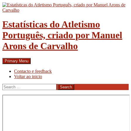
Skip
to
content
Estatísticas do Atletismo
Português, criado por Manuel
Arons de Carvalho
Search
Primary Menu
Contacto e feedback
Voltar ao inicio
Search
for: