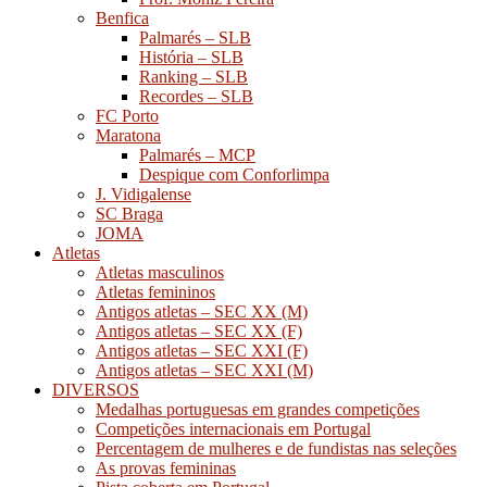
Benfica
Palmarés – SLB
História – SLB
Ranking – SLB
Recordes – SLB
FC Porto
Maratona
Palmarés – MCP
Despique com Conforlimpa
J. Vidigalense
SC Braga
JOMA
Atletas
Atletas masculinos
Atletas femininos
Antigos atletas – SEC XX (M)
Antigos atletas – SEC XX (F)
Antigos atletas – SEC XXI (F)
Antigos atletas – SEC XXI (M)
DIVERSOS
Medalhas portuguesas em grandes competições
Competições internacionais em Portugal
Percentagem de mulheres e de fundistas nas seleções
As provas femininas