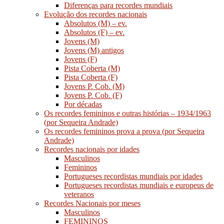
Diferenças para recordes mundiais
Evolução dos recordes nacionais
Absolutos (M) – ev.
Absolutos (F) – ev.
Jovens (M)
Jovens (M) antigos
Jovens (F)
Pista Coberta (M)
Pista Coberta (F)
Jovens P. Cob. (M)
Jovens P. Cob. (F)
Por décadas
Os recordes femininos e outras histórias – 1934/1963
(por Sequeira Andrade)
Os recordes femininos prova a prova (por Sequeira
Andrade)
Recordes nacionais por idades
Masculinos
Femininos
Portugueses recordistas mundiais por idades
Portugueses recordistas mundiais e europeus de
veteranos
Recordes Nacionais por meses
Masculinos
FEMININOS